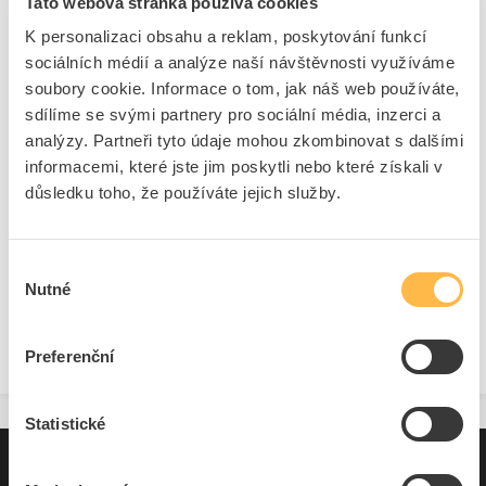
Tato webová stránka používá cookies
WAGO svorka
je zažité označení pro
instalační svorku
K personalizaci obsahu a reklam, poskytování funkcí
s maximálně jednoduchým upevněním vodičů a jejich
sociálních médií a analýze naší návštěvnosti využíváme
vzájemným propojením. Po odklopení páčky je možné
soubory cookie. Informace o tom, jak náš web používáte,
odizolovaný konec drátu nebo lanka vsunout a páčku
sdílíme se svými partnery pro sociální média, inzerci a
zaklapnout. To je vše. Obrovská úspora času a naprostá
analýzy. Partneři tyto údaje mohou zkombinovat s dalšími
spolehlivost spojení jsou výraznými argumenty pro použití
právě WAGO spojek s páčkou.
informacemi, které jste jim poskytli nebo které získali v
důsledku toho, že používáte jejich služby.
Jak funguje WAGO svorka nejlépe napoví svislý řez – páčka
otočením odtlačí pružný kovový kontakt do polohy, kdy je
možné do jeho otvoru zasunout konec vodiče. Po uvedení
páčky do původní polohy pružina vodič v otvoru vzpříčí a
Výběr
tím zajistí proti samovolnému vysunutí.
Nutné
souhlasu
Preferenční
Statistické
Pro zákazníky