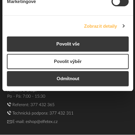
Marketingové
Souhrn podmínek
O nás
Zobrazit detaily
Elfetex, spol. s r.o.
Povolit vše
Hřbitovní 31a
Plzeň 312 00
Česká republika
Povolit výběr
IČO: 40524485
DIČ: CZ40524485
Odmítnout
GPS: 49.75348, 13.43168
Kontakt e-shop:
Po - Pá: 7:00 - 15:30
Referent:
377 432 365
Technická podpora: 377 432 311
E-mail:
eshop@elfetex.cz