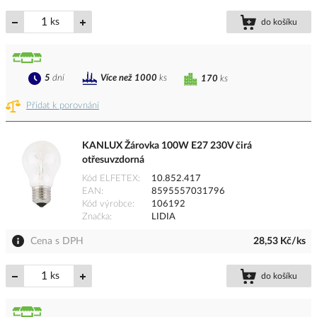
ks
do košíku
5
dní
Více než 1000
ks
170
ks
Přidat k porovnání
KANLUX Žárovka 100W E27 230V čirá
otřesuvzdorná
Kód ELFETEX
10.852.417
EAN
8595557031796
Kód výrobce
106192
Značka
LIDIA
Cena s DPH
28,53 Kč/ks
ks
do košíku