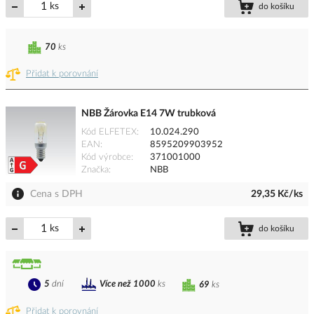
ks
do košíku
70
ks
Přidat k porovnání
NBB Žárovka E14 7W trubková
Kód ELFETEX
10.024.290
EAN
8595209903952
Kód výrobce
371001000
Značka
NBB
Cena s DPH
29,35 Kč/ks
ks
do košíku
5
dní
Více než 1000
ks
69
ks
Přidat k porovnání