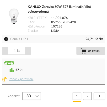
KANLUX Žárovka 60W E27 iluminační čirá
otřesuvzdorná
Kód ELFETEX
11.004.876
EAN
8595557035428
Kód výrobce
107166
Značka
LIDIA
Cena s DPH
24,71 Kč/ks
ks
do košíku
17
ks
Přidat k porovnání
Stránka
Právě si prohlížíte stránk
Stránka
Strá
Další
Zobrazit
1
2