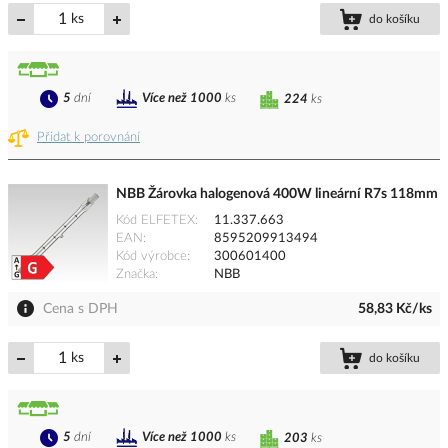
ks
do košíku
5
dní
Více než 1000
ks
224
ks
Přidat k porovnání
NBB Žárovka halogenová 400W lineární R7s 118mm
Kód ELFETEX
11.337.663
EAN
8595209913494
Kód výrobce
300601400
Značka
NBB
Cena s DPH
58,83 Kč/ks
ks
do košíku
5
dní
Více než 1000
ks
203
ks