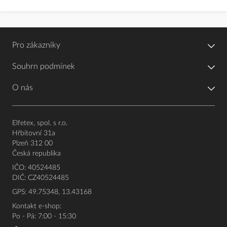
Pro zákazníky
Souhrn podmínek
O nás
Elfetex, spol. s r.o.
Hřbitovní 31a
Plzeň 312 00
Česká republika
IČO: 40524485
DIČ: CZ40524485
GPS: 49.75348, 13.43168
Kontakt e-shop:
Po - Pá: 7:00 - 15:30