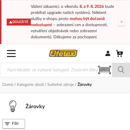
Vážení zákazníci, o víkendu
8. a 9. 8. 2026
bude
probíhat upgrade našich systémů. Některé
služby e-shopu proto
mohou být dočasně
×
DŮLEŽITÉ
nedostupné
– zobrazení cen a dostupnosti,
vytváření objednávek nebo zobrazení
dokumentů. Děkujeme za pochopení.
Přihlásit/Regi
Domů
Kategorie zboží
Světelné zdroje
Žárovky
Žárovky
Filtr