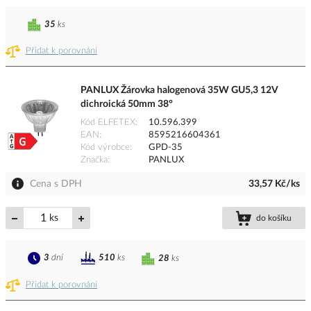
35
ks
Přidat k porovnání
PANLUX Žárovka halogenová 35W GU5,3 12V
dichroická 50mm 38°
Kód ELFETEX
10.596.399
EAN
8595216604361
Kód výrobce
GPD-35
Značka
PANLUX
Cena s DPH
33,57 Kč/ks
ks
do košíku
3
dní
510
ks
28
ks
Přidat k porovnání