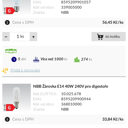
EAN
8595209901057
Kód výrobce
339005000
Značka
NBB
Cena s DPH
56,45 Kč/ks
ks
do košíku
5
dní
Více než 1000
ks
274
ks
Přidat k porovnání
NBB Žárovka E14 40W 240V pro digestoře
Kód ELFETEX
10.025.678
EAN
8595209900944
Kód výrobce
368010000
Značka
NBB
Cena s DPH
33,84 Kč/ks