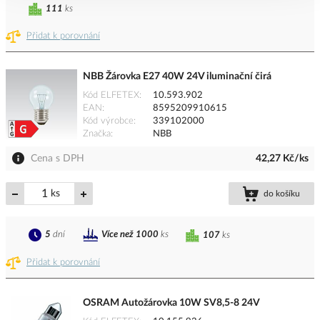
111
ks
Přidat k porovnání
NBB Žárovka E27 40W 24V iluminační čirá
Kód ELFETEX
10.593.902
EAN
8595209910615
Kód výrobce
339102000
Značka
NBB
Cena s DPH
42,27 Kč/ks
ks
do košíku
5
dní
Více než 1000
ks
107
ks
Přidat k porovnání
OSRAM Autožárovka 10W SV8,5-8 24V