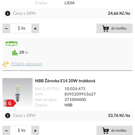
Značka
LIDIA
Cena s DPH
24,66 Kč/ks
ks
do košíku
20
ks
Přidat k porovnání
NBB Žárovka E14 20W trubková
Kód ELFETEX
10.024.471
EAN
8595209915627
Kód výrobce
371004000
Značka
NBB
Cena s DPH
33,76 Kč/ks
ks
do košíku