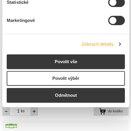
Statistické
ks
do košíku
Marketingové
5
dní
Více než 1000
ks
112
ks
Zobrazit detaily
Přidat k porovnání
Povolit vše
ELTA Žárovka bajonetová 2W BA9S 24V
Kód ELFETEX
10.024.119
EAN
3522291162313
Povolit výběr
Kód výrobce
EL289
Značka
ELTA
Odmítnout
Cena s DPH
14,18 Kč/ks
ks
do košíku