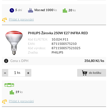
5
dní
Více než 1000
ks
20
ks
Přidat k porovnání
PHILIPS Žárovka 250W E27 INFRA RED
Kód ELFETEX
10.024.911
EAN
8711500575210
Kód výrobce
871150057521025
Značka
PHILIPS
Cena s DPH
356,80 Kč/ks
ks
do košíku
19
ks
Přidat k porovnání