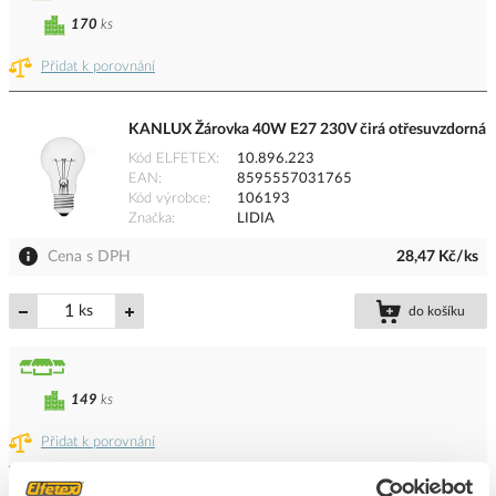
170
ks
Přidat k porovnání
KANLUX Žárovka 40W E27 230V čirá otřesuvzdorná
Kód ELFETEX
10.896.223
EAN
8595557031765
Kód výrobce
106193
Značka
LIDIA
Cena s DPH
28,47 Kč/ks
ks
do košíku
149
ks
Přidat k porovnání