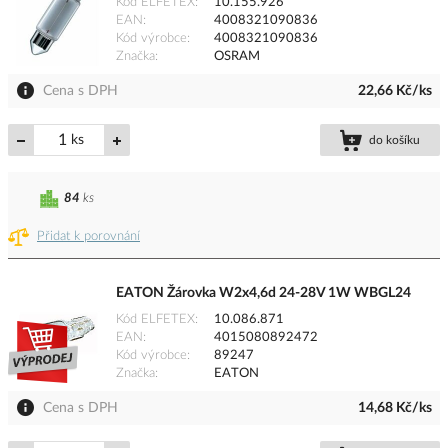
Kód ELFETEX
10.155.926
EAN
4008321090836
Kód výrobce
4008321090836
Značka
OSRAM
Cena s DPH
22,66 Kč/ks
ks
do košíku
84
ks
Přidat k porovnání
EATON Žárovka W2x4,6d 24-28V 1W WBGL24
Kód ELFETEX
10.086.871
EAN
4015080892472
Kód výrobce
89247
Značka
EATON
Cena s DPH
14,68 Kč/ks