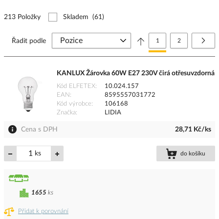
213 Položky
Skladem
(61)
Stránka
Právě si prohlížíte stránk
Stránka
Strá
Další
Řadit podle
1
2
KANLUX Žárovka 60W E27 230V čirá otřesuvzdorná
Kód ELFETEX
10.024.157
EAN
8595557031772
Kód výrobce
106168
Značka
LIDIA
Cena s DPH
28,71 Kč/ks
ks
do košíku
1655
ks
Přidat k porovnání