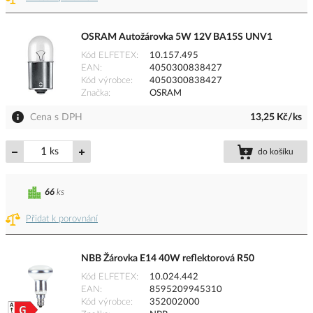
OSRAM Autožárovka 5W 12V BA15S UNV1
Kód ELFETEX
10.157.495
EAN
4050300838427
Kód výrobce
4050300838427
Značka
OSRAM
Cena s DPH
13,25 Kč/ks
ks
do košíku
66
ks
Přidat k porovnání
NBB Žárovka E14 40W reflektorová R50
Kód ELFETEX
10.024.442
EAN
8595209945310
Kód výrobce
352002000