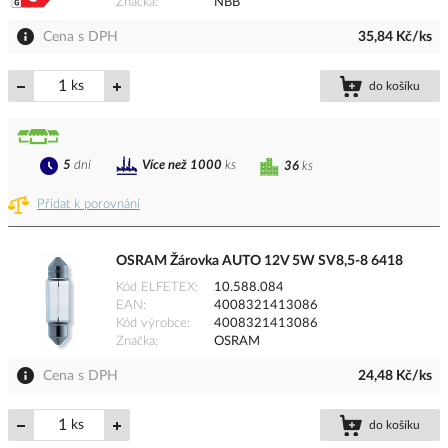
Značka
NBB
Cena s DPH
35,84 Kč/ks
ks
do košíku
5
dní
Více než 1000
ks
36
ks
Přidat k porovnání
OSRAM Žárovka AUTO 12V 5W SV8,5-8 6418
Kód ELFETEX
10.588.084
EAN
4008321413086
Kód výrobce
4008321413086
Značka
OSRAM
Cena s DPH
24,48 Kč/ks
ks
do košíku