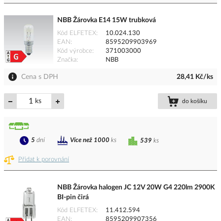
NBB Žárovka E14 15W trubková
Kód ELFETEX
10.024.130
EAN
8595209903969
Kód výrobce
371003000
Značka
NBB
Cena s DPH
28,41 Kč/ks
ks
do košíku
5
dní
Více než 1000
ks
539
ks
Přidat k porovnání
NBB Žárovka halogen JC 12V 20W G4 220lm 2900K
BI-pin čirá
Kód ELFETEX
11.412.594
EAN
8595209907356