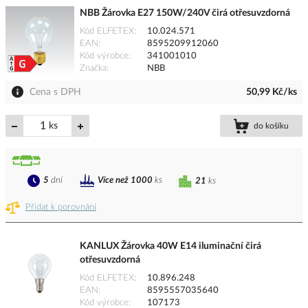
NBB Žárovka E27 150W/240V čirá otřesuvzdorná
Kód ELFETEX
10.024.571
EAN
8595209912060
Kód výrobce
341001010
Značka
NBB
Cena s DPH
50,99 Kč/ks
ks
do košíku
5
dní
Více než 1000
ks
21
ks
Přidat k porovnání
KANLUX Žárovka 40W E14 iluminační čirá
otřesuvzdorná
Kód ELFETEX
10.896.248
EAN
8595557035640
Kód výrobce
107173