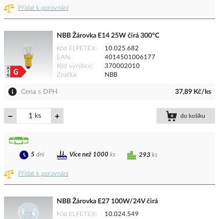
Přidat k porovnání
NBB Žárovka E14 25W čirá 300°C
Kód ELFETEX
10.025.682
EAN
4014501006177
Kód výrobce
370002010
Značka
NBB
Cena s DPH
37,89 Kč/ks
ks
do košíku
5
dní
Více než 1000
ks
293
ks
Přidat k porovnání
NBB Žárovka E27 100W/24V čirá
Kód ELFETEX
10.024.549