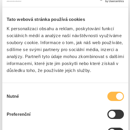
NBB Žárovka E27 8W iluminační matná
Kód ELFETEX
10.853.859
EAN
8595209900296
Tato webová stránka používá cookies
Kód výrobce
375100000
Značka
NBB
K personalizaci obsahu a reklam, poskytování funkcí
sociálních médií a analýze naší návštěvnosti využíváme
Cena s DPH
43,05 Kč/ks
soubory cookie. Informace o tom, jak náš web používáte,
sdílíme se svými partnery pro sociální média, inzerci a
ks
do košíku
analýzy. Partneři tyto údaje mohou zkombinovat s dalšími
informacemi, které jste jim poskytli nebo které získali v
5
dní
Více než 1000
ks
117
ks
důsledku toho, že používáte jejich služby.
Přidat k porovnání
Výběr
NBB Žárovka E27 25W/230V čirá otřesuvzdorná
Nutné
souhlasu
Kód ELFETEX
10.896.229
EAN
8595209911759
Kód výrobce
337001010
Preferenční
Značka
NBB
Cena s DPH
21,47 Kč/ks