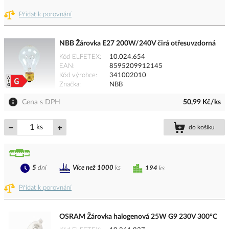
Přidat k porovnání
NBB Žárovka E27 200W/240V čirá otřesuvzdorná
Kód ELFETEX
10.024.654
EAN
8595209912145
Kód výrobce
341002010
Značka
NBB
Cena s DPH
50,99 Kč/ks
ks
do košíku
5
dní
Více než 1000
ks
194
ks
Přidat k porovnání
OSRAM Žárovka halogenová 25W G9 230V 300°C