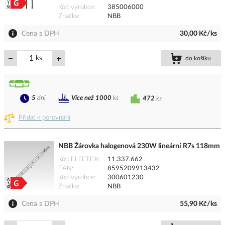
Kód výrobce
385006000
Značka
NBB
Cena s DPH
30,00 Kč/ks
ks
do košíku
5
dní
Více než 1000
ks
472
ks
Přidat k porovnání
NBB Žárovka halogenová 230W lineární R7s 118mm
Kód ELFETEX
11.337.662
EAN
8595209913432
Kód výrobce
300601230
Značka
NBB
Cena s DPH
55,90 Kč/ks