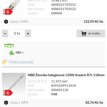
Kód ELFETEX
10.861.837
EAN
4008321703552
Kód výrobce
4008321703552
Značka
OSRAM
Cena s DPH
122,95 Kč/ks
ks
do košíku
186
ks
Přidat k porovnání
NBB Žárovka halogenová 120W lineární R7s 118mm
Kód ELFETEX
11.337.661
EAN
8595209913418
Kód výrobce
300601120
Značka
NBB
Cena s DPH
82,76 Kč/ks