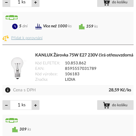
ks
do košíku
5
dní
Více než 1000
ks
359
ks
Přidat k porovnání
KANLUX Žárovka 75W E27 230V čirá otřesuvzdorná
Kód ELFETEX
10.853.862
EAN
8595557031789
Kód výrobce
106183
Značka
LIDIA
Cena s DPH
28,59 Kč/ks
ks
do košíku
309
ks