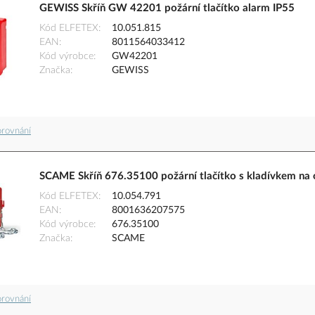
GEWISS Skříň GW 42201 požární tlačítko alarm IP55
Kód ELFETEX
10.051.815
EAN
8011564033412
Kód výrobce
GW42201
Značka
GEWISS
orovnání
SCAME Skříň 676.35100 požární tlačítko s kladívkem na
Kód ELFETEX
10.054.791
EAN
8001636207575
Kód výrobce
676.35100
Značka
SCAME
orovnání