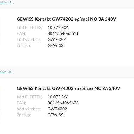
orovnání
GEWISS Kontakt GW74202 spínací NO 3A 240V
Kód ELFETEX
10.577.504
EAN
8011564065611
Kód výrobce
GW74201
Značka
GEWISS
orovnání
GEWISS Kontakt GW74202 rozpínací NC 3A 240V
Kód ELFETEX
10.073.366
EAN
8011564065628
Kód výrobce
GW74202
Značka
GEWISS