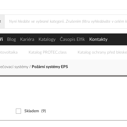
×
ři
Blog
Kariéra
Katalogy
Časopis Elfík
Kontakty
tovoltaika
Katalog PROTEC.class
Katalog ochrany před blesk
ečovací systémy
Požární systémy EPS
Skladem
(9)