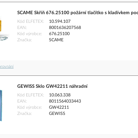
SCAME Skříň 676.25100 požární tlačítko s kladívkem po
Kód ELFETEX
10.594.107
EAN
8001636207568
Kód výrobce
676.25100
Značka
SCAME
orovnání
GEWISS Sklo GW42211 náhradní
Kód ELFETEX
10.063.338
EAN
8011564033443
Kód výrobce
GW42211
Značka
GEWISS