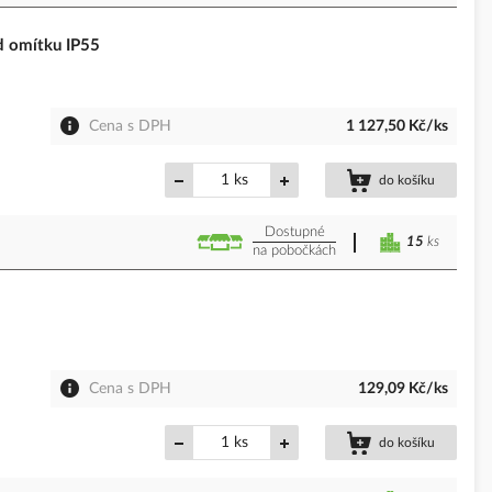
d omítku IP55
Cena s DPH
1 127,50 Kč/ks
ks
do košíku
Dostupné
15
ks
na pobočkách
Cena s DPH
129,09 Kč/ks
ks
do košíku