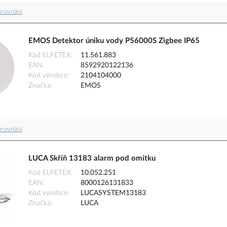
orovnání
EMOS Detektor úniku vody P56000S Zigbee IP65
Kód ELFETEX
11.561.883
EAN
8592920122136
Kód výrobce
2104104000
Značka
EMOS
orovnání
LUCA Skříň 13183 alarm pod omítku
Kód ELFETEX
10.052.251
EAN
8000126131833
Kód výrobce
LUCASYSTEM13183
Značka
LUCA