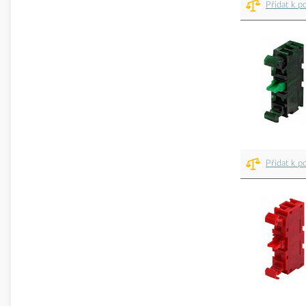
Přidat k p
Přidat k p