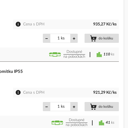
Cena s DPH
935,27 Kč/ks
ks
do košíku
Dostupné
110
ks
na pobočkách
 omítku IP55
Cena s DPH
921,29 Kč/ks
ks
do košíku
Dostupné
41
ks
na pobočkách