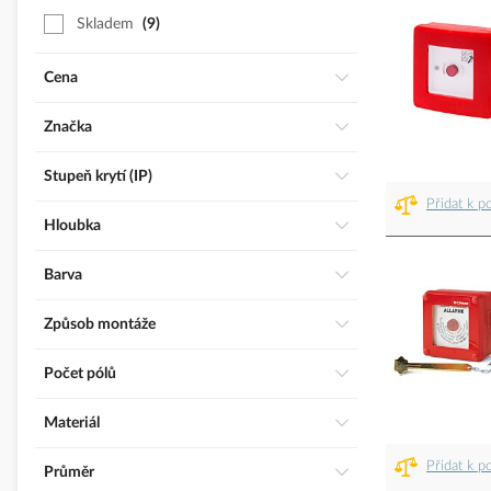
Skladem
9
Cena
Značka
Stupeň krytí (IP)
Přidat k p
Hloubka
Barva
Způsob montáže
Počet pólů
Materiál
Přidat k p
Průměr