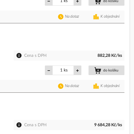
ks
do košíku
Na dotaz
K objednání
Cena s DPH
882,28 Kč/ks
ks
do košíku
Na dotaz
K objednání
Cena s DPH
9 684,28 Kč/ks