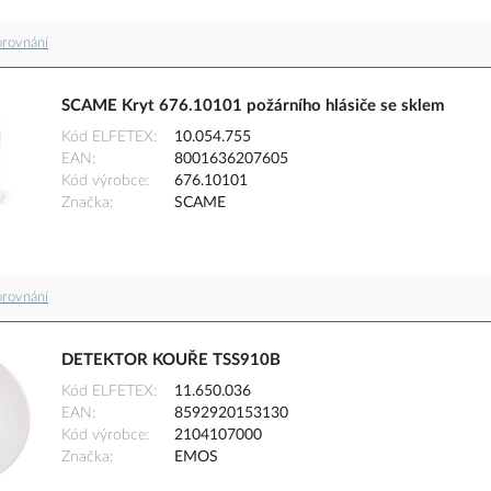
orovnání
SCAME Kryt 676.10101 požárního hlásiče se sklem
Kód ELFETEX
10.054.755
EAN
8001636207605
Kód výrobce
676.10101
Značka
SCAME
orovnání
DETEKTOR KOUŘE TSS910B
Kód ELFETEX
11.650.036
EAN
8592920153130
Kód výrobce
2104107000
Značka
EMOS