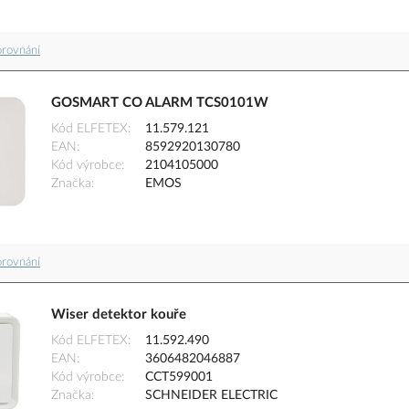
orovnání
GOSMART CO ALARM TCS0101W
Kód ELFETEX
11.579.121
EAN
8592920130780
Kód výrobce
2104105000
Značka
EMOS
orovnání
Wiser detektor kouře
Kód ELFETEX
11.592.490
EAN
3606482046887
Kód výrobce
CCT599001
Značka
SCHNEIDER ELECTRIC