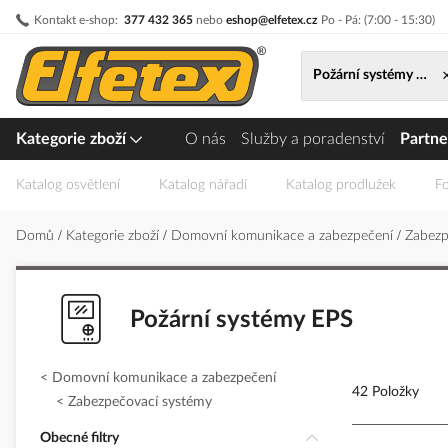
Přejít
Kontakt e-shop:
377 432 365
nebo
eshop@elfetex.cz
Po - Pá: (7:00 - 15:30)
na
obsah
Požární systémy EPS
Kategorie zboží
O nás
Služby a poradenství
Partne
Katalog osvětlení
Katalog nářadí
Katalog prodlužek
Fo
Domů
Kategorie zboží
Domovní komunikace a zabezpečení
Zabezp
Požární systémy EPS
Domovní komunikace a zabezpečení
42 Položky
Zabezpečovací systémy
Obecné filtry