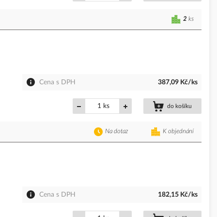
2
ks
Cena s DPH
387,09 Kč/ks
ks
do košíku
Na dotaz
K objednání
Cena s DPH
182,15 Kč/ks