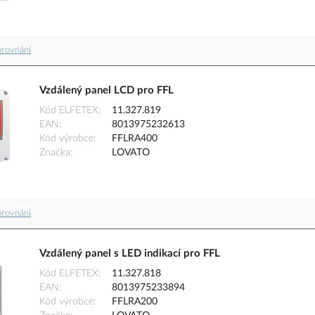
orovnání
Vzdálený panel LCD pro FFL
Kód ELFETEX
11.327.819
EAN
8013975232613
Kód výrobce
FFLRA400
Značka
LOVATO
orovnání
Vzdálený panel s LED indikací pro FFL
Kód ELFETEX
11.327.818
EAN
8013975233894
Kód výrobce
FFLRA200