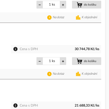
ks
do košíku
Na dotaz
K objednání
Cena s DPH
30 744,78 Kč/ks
ks
do košíku
Na dotaz
K objednání
Cena s DPH
21 688,33 Kč/ks