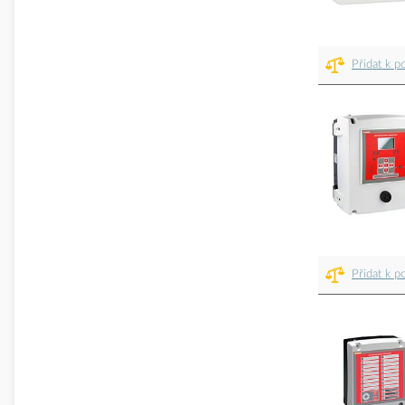
Přidat k p
Přidat k p