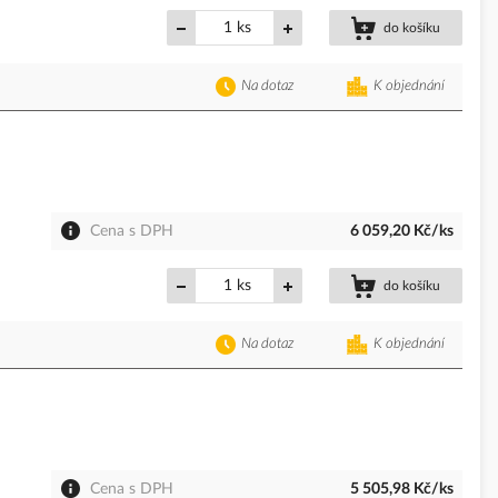
ks
do košíku
Na dotaz
K objednání
Cena s DPH
6 059,20 Kč/ks
ks
do košíku
Na dotaz
K objednání
Cena s DPH
5 505,98 Kč/ks