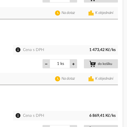
Na dotaz
K objednání
Cena s DPH
1 473,42 Kč/ks
ks
do košíku
Na dotaz
K objednání
Cena s DPH
6 869,41 Kč/ks