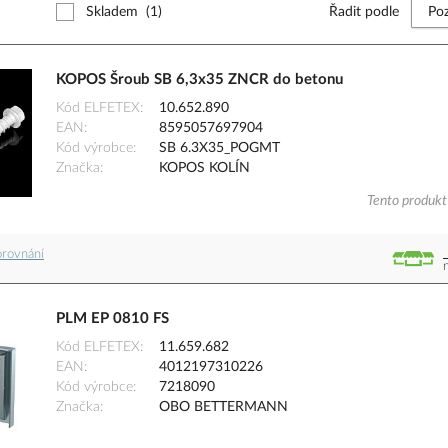
Skladem
(1)
Řadit podle
KOPOS Šroub SB 6,3x35 ZNCR do betonu
Kód ELFETEX
10.652.890
EAN
8595057697904
Kód výrobce
SB 6.3X35_POGMT
Značka
KOPOS KOLÍN
Tento produkt 
orovnání
PLM EP 0810 FS
Kód ELFETEX
11.659.682
EAN
4012197310226
Kód výrobce
7218090
Značka
OBO BETTERMANN