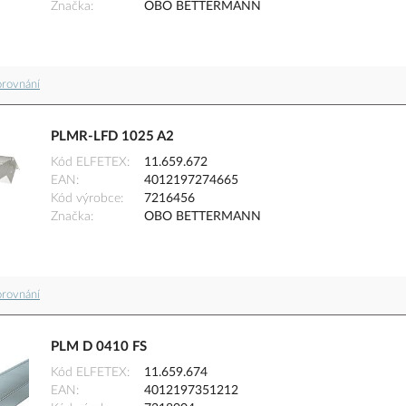
Značka
OBO BETTERMANN
orovnání
PLMR-LFD 1025 A2
Kód ELFETEX
11.659.672
EAN
4012197274665
Kód výrobce
7216456
Značka
OBO BETTERMANN
orovnání
PLM D 0410 FS
Kód ELFETEX
11.659.674
EAN
4012197351212