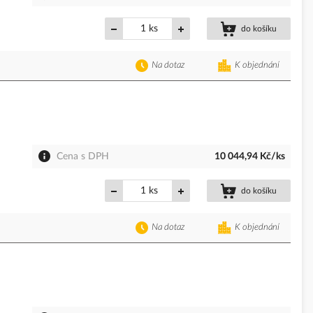
ks
do košíku
Na dotaz
K objednání
Cena s DPH
10 044,94 Kč/ks
ks
do košíku
Na dotaz
K objednání