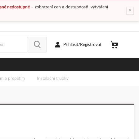
sně nedostupné
– zobrazení cen a dostupnosti, vytváření
×
Přihlásit/Registrovat
em a přepětím
Instalační trubky