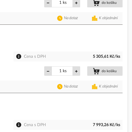
ks
do košíku
Na dotaz
K objednání
Cena s DPH
5 305,61 Kč/ks
ks
do košíku
Na dotaz
K objednání
Cena s DPH
7 993,26 Kč/ks