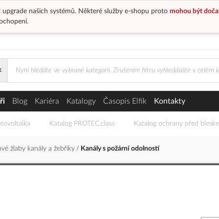
 upgrade našich systémů. Některé služby e-shopu proto
mohou být doča
ochopení.
×
ností
ři
Blog
Kariéra
Katalogy
Časopis Elfík
Kontakty
tovoltaika
Katalog PROTEC.class
Katalog ochrany před blesk
vé žlaby kanály a žebříky
Kanály s požární odolností