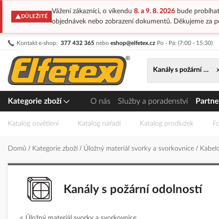
Vážení zákazníci, o víkendu
8. a 9. 8. 2026
bude probíhat
DŮLEŽITÉ
objednávek nebo zobrazení dokumentů. Děkujeme za p
Přejít
Kontakt e-shop:
377 432 365
nebo
eshop@elfetex.cz
Po - Pá: (7:00 - 15:30)
na
obsah
Kanály s požární odol
Kategorie zboží
O nás
Služby a poradenství
Partne
Katalog osvětlení
Katalog nářadí
Katalog prodlužek
Fo
Domů
Kategorie zboží
Úložný materiál svorky a svorkovnice
Kabelo
Kanály s požární odolností
Úložný materiál svorky a svorkovnice