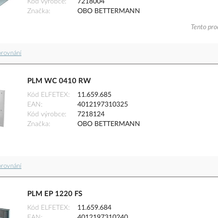
Kód výrobce
7218004
Značka
OBO BETTERMANN
Tento pro
orovnání
PLM WC 0410 RW
Kód ELFETEX
11.659.685
EAN
4012197310325
Kód výrobce
7218124
Značka
OBO BETTERMANN
orovnání
PLM EP 1220 FS
Kód ELFETEX
11.659.684
EAN
4012197310240