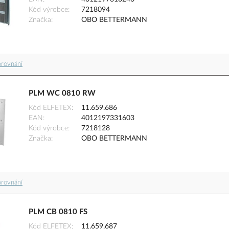
Kód výrobce
7218094
Značka
OBO BETTERMANN
orovnání
PLM WC 0810 RW
Kód ELFETEX
11.659.686
EAN
4012197331603
Kód výrobce
7218128
Značka
OBO BETTERMANN
orovnání
PLM CB 0810 FS
Kód ELFETEX
11.659.687