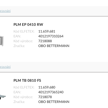
orovnání
PLM EP 0410 RW
Kód ELFETEX
11.659.681
EAN
4012197310264
Kód výrobce
7218088
Značka
OBO BETTERMANN
orovnání
PLM TB 0810 FS
Kód ELFETEX
11.659.680
EAN
4012197365240
Kód výrobce
7218078
Značka
OBO BETTERMANN