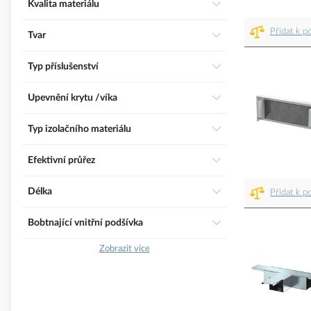
Kvalita materiálu
Přidat k p
Tvar
Typ příslušenství
Upevnění krytu /víka
Typ izolačního materiálu
Efektivní průřez
Délka
Přidat k p
Bobtnající vnitřní podšívka
Zobrazit více