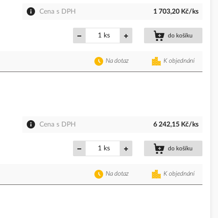
Cena s DPH
1 703,20 Kč/ks
ks
do košíku
Na dotaz
K objednání
Cena s DPH
6 242,15 Kč/ks
ks
do košíku
Na dotaz
K objednání