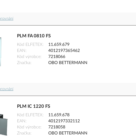
orovnání
PLM FA 0810 FS
Kód ELFETEX
11.659.679
EAN
4012197365462
Kód výrobce
7218066
Značka
OBO BETTERMANN
orovnání
PLM IC 1220 FS
Kód ELFETEX
11.659.678
EAN
4012197332112
Kód výrobce
7218058
Značka
OBO BETTERMANN