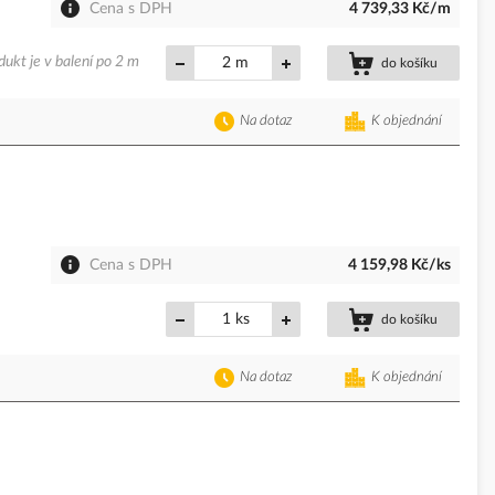
Cena s DPH
4 739,33 Kč/m
dukt je v balení po 2 m
m
do košíku
Na dotaz
K objednání
Cena s DPH
4 159,98 Kč/ks
ks
do košíku
Na dotaz
K objednání