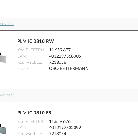
orovnání
PLM IC 0810 RW
Kód ELFETEX
11.659.677
EAN
4012197368005
Kód výrobce
7218056
Značka
OBO BETTERMANN
orovnání
PLM IC 0810 FS
Kód ELFETEX
11.659.676
EAN
4012197332099
Kód výrobce
7218054