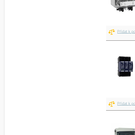
Přidat k p
Přidat k p