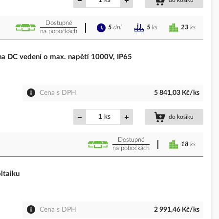
ks
do košíku
Dostupné
5
dní
23
ks
5
ks
na pobočkách
 DC vedení o max. napětí 1000V, IP65
Cena s DPH
5 841,03 Kč/ks
ks
do košíku
Dostupné
18
ks
na pobočkách
ltaiku
Cena s DPH
2 991,46 Kč/ks