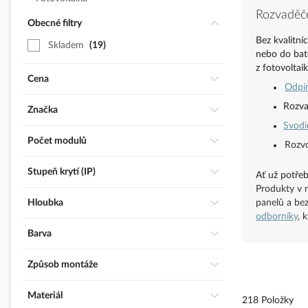
Rozvaděče
Obecné filtry
Bez kvalitní
Skladem
19
nebo do bate
z fotovoltai
Cena
Odpí
Rozva
Značka
Svodi
Počet modulů
Rozvo
Stupeň krytí (IP)
Ať už potřeb
Produkty v 
Hloubka
panelů a be
odborníky
, 
Barva
Způsob montáže
Materiál
218 Položky