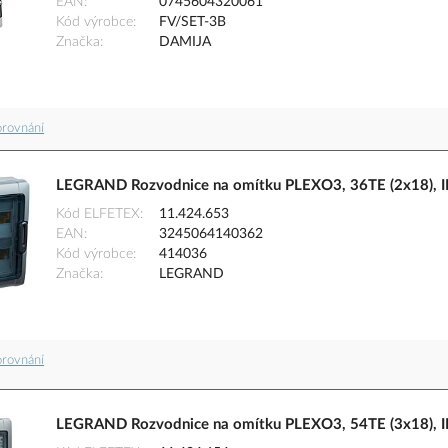
EAN
0745604320061
Kód výrobce
FV/SET-3B
Značka
DAMIJA
orovnání
LEGRAND Rozvodnice na omítku PLEXO3, 36TE (2x18), IP
Kód ELFETEX
11.424.653
EAN
3245064140362
Kód výrobce
414036
Značka
LEGRAND
orovnání
LEGRAND Rozvodnice na omítku PLEXO3, 54TE (3x18), IP