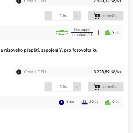
Cena s DPH
7 930,33 Kč/ks
ks
do košíku
Dostupné
9
ks
na pobočkách
 rázového přepětí, zapojení Y, pro fotovoltaiku
Cena s DPH
3 228,89 Kč/ks
ks
do košíku
3
dní
9
ks
39
ks