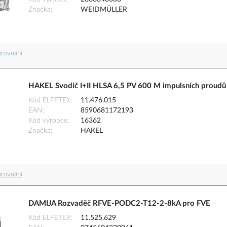
Značka
WEIDMÜLLER
orovnání
HAKEL Svodič I+II HLSA 6,5 PV 600 M impulsních proudů a
Kód ELFETEX
11.476.015
EAN
8590681172193
Kód výrobce
16362
Značka
HAKEL
orovnání
DAMIJA Rozvaděč RFVE-PODC2-T12-2-8kA pro FVE
Kód ELFETEX
11.525.629