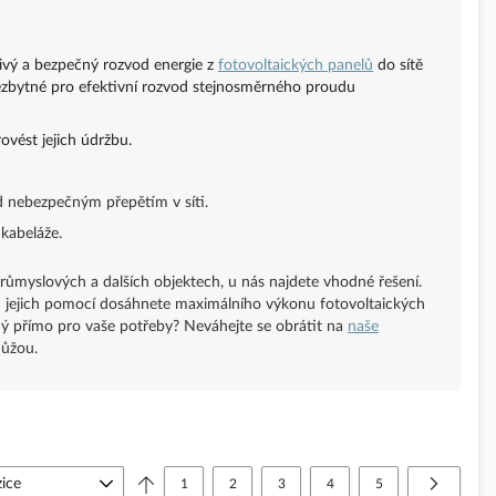
livý a bezpečný rozvod energie z
fotovoltaických panelů
do sítě
nezbytné pro efektivní rozvod stejnosměrného proudu
ovést jejich údržbu.
d nebezpečným přepětím v síti.
kabeláže.
růmyslových a dalších objektech, u nás najdete vhodné řešení.
S jejich pomocí dosáhnete maximálního výkonu fotovoltaických
ný přímo pro vaše potřeby? Neváhejte se obrátit na
naše
můžou.
Stránka
Právě si prohlížíte stránku
Stránka
Stránka
Stránka
Stránka
Stránka
Další
1
2
3
4
5