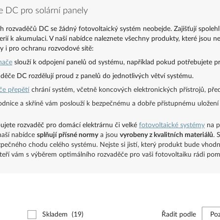
 DC pro solární panely
ch rozvaděčů DC se žádný fotovoltaický systém neobejde. Zajišťují spoleh
rií k akumulaci. V naší nabídce naleznete všechny produkty, které jsou 
ky i pro ochranu rozvodové sítě:
nače
slouží k odpojení panelů od systému, například pokud potřebujete pr
děče DC rozdělují proud z panelů do jednotlivých větví systému.
če přepětí
chrání systém, včetně koncových elektronických přístrojů, pře
dnice a skříně vám poslouží k bezpečnému a dobře přístupnému uložení 
ujete rozvaděč pro domácí elektrárnu či velké
fotovoltaické systémy
na p
naší nabídce
splňují přísné normy
a jsou
vyrobeny z kvalitních materiálů
. 
zpečného chodu celého systému. Nejste si jistí, který produkt bude vhod
kteří vám s výběrem optimálního rozvaděče pro vaši fotovoltaiku rádi po
Skladem
(19)
Řadit podle