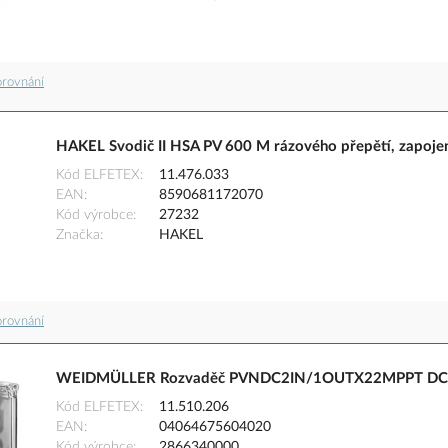
orovnání
HAKEL Svodič II HSA PV 600 M rázového přepětí, zapojení
Kód ELFETEX
11.476.033
EAN
8590681172070
Kód výrobce
27232
Značka
HAKEL
orovnání
WEIDMÜLLER Rozvaděč PVNDC2IN/1OUTX22MPPT DC spo
Kód ELFETEX
11.510.206
EAN
04064675604020
Kód výrobce
2866340000