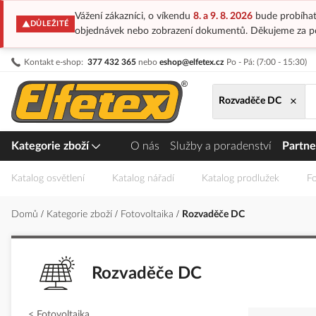
Vážení zákazníci, o víkendu
8. a 9. 8. 2026
bude probíhat
DŮLEŽITÉ
objednávek nebo zobrazení dokumentů. Děkujeme za p
Přejít
Kontakt e-shop:
377 432 365
nebo
eshop@elfetex.cz
Po - Pá: (7:00 - 15:30)
na
obsah
×
Rozvaděče DC
Kategorie zboží
O nás
Služby a poradenství
Partne
Katalog osvětlení
Katalog nářadí
Katalog prodlužek
Fo
Domů
Kategorie zboží
Fotovoltaika
Rozvaděče DC
Rozvaděče DC
Fotovoltaika