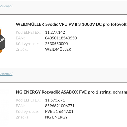
orovnání
WEIDMÜLLER Svodič VPU PV II 3 1000V DC pro fotovolt
Kód ELFETEX
11.277.142
EAN
04050118540550
Kód výrobce
2530550000
Značka
WEIDMÜLLER
orovnání
NG ENERGY Rozvaděč ASABOX FVE pro 1 string, ochrana 
Kód ELFETEX
11.573.671
EAN
8596621006771
Kód výrobce
FVE 51 6647.01
Značka
NG ENERGY