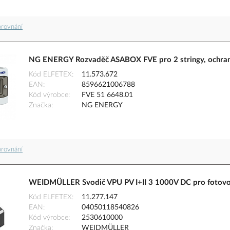
orovnání
NG ENERGY Rozvaděč ASABOX FVE pro 2 stringy, ochrana
Kód ELFETEX
11.573.672
EAN
8596621006788
Kód výrobce
FVE 51 6648.01
Značka
NG ENERGY
orovnání
WEIDMÜLLER Svodič VPU PV I+II 3 1000V DC pro fotovo
Kód ELFETEX
11.277.147
EAN
04050118540826
Kód výrobce
2530610000
Značka
WEIDMÜLLER