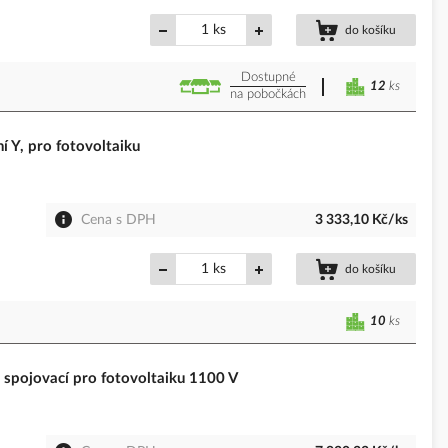
ks
do košíku
Dostupné
12
ks
na pobočkách
 Y, pro fotovoltaiku
Cena s DPH
3 333,10 Kč/ks
ks
do košíku
10
ks
jovací pro fotovoltaiku 1100 V