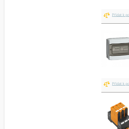
Přidat k p
Přidat k p