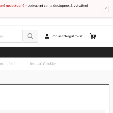
sně nedostupné
– zobrazení cen a dostupnosti, vytváření
×
Přihlásit/Registrovat
em a přepětím
Instalační trubky