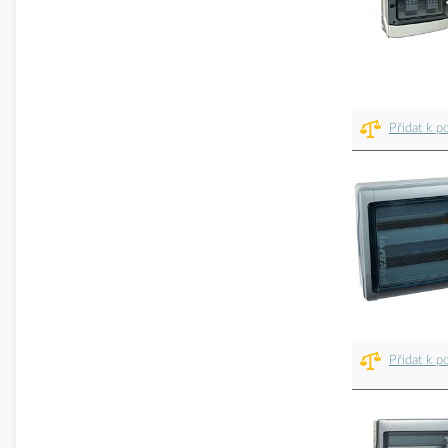
Přidat k p
Přidat k p