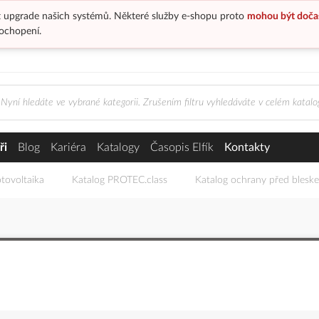
 upgrade našich systémů. Některé služby e-shopu proto
mohou být doča
ochopení.
ři
Blog
Kariéra
Katalogy
Časopis Elfík
Kontakty
tovoltaika
Katalog PROTEC.class
Katalog ochrany před blesk