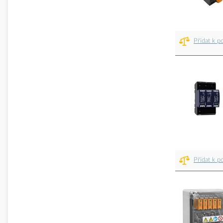
Přidat k p
Přidat k p