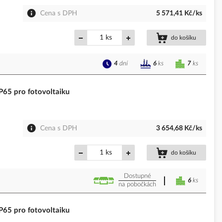
Cena s DPH
5 571,41 Kč/ks
ks
do košíku
4
dní
7
ks
6
ks
65 pro fotovoltaiku
Cena s DPH
3 654,68 Kč/ks
ks
do košíku
Dostupné
6
ks
na pobočkách
65 pro fotovoltaiku