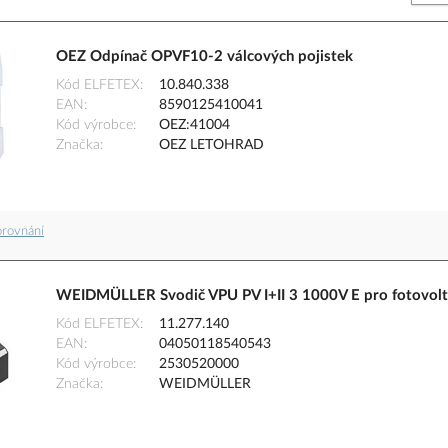
OEZ Odpínač OPVF10-2 válcových pojistek
Kód ELFETEX
10.840.338
EAN
8590125410041
Kód výrobce
OEZ:41004
Značka
OEZ LETOHRAD
orovnání
WEIDMÜLLER Svodič VPU PV I+II 3 1000V E pro fotovolt
Kód ELFETEX
11.277.140
EAN
04050118540543
Kód výrobce
2530520000
Značka
WEIDMÜLLER