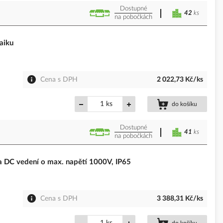
Dostupné
42
ks
na pobočkách
aiku
Cena s DPH
2 022,73 Kč/ks
ks
do košíku
Dostupné
41
ks
na pobočkách
DC vedení o max. napětí 1000V, IP65
Cena s DPH
3 388,31 Kč/ks