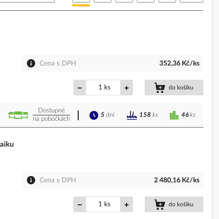
Cena s DPH
352,36 Kč/ks
ks
do košíku
Dostupné
5
dní
46
ks
158
ks
na pobočkách
aiku
Cena s DPH
2 480,16 Kč/ks
ks
do košíku