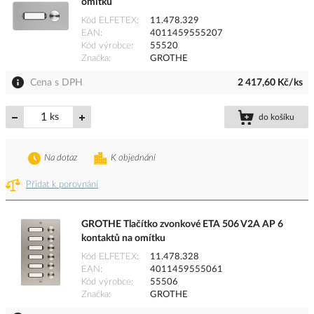
omítku
Kód ELFETEX
11.478.329
EAN
4011459555207
Kód výrobce
55520
Značka
GROTHE
Cena s DPH
2 417,60 Kč/ks
ks
do košíku
Na dotaz
K objednání
Přidat k porovnání
GROTHE Tlačítko zvonkové ETA 506 V2A AP 6
kontaktů na omítku
Kód ELFETEX
11.478.328
EAN
4011459555061
Kód výrobce
55506
Značka
GROTHE