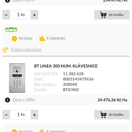
Cena s DPH
234,45 Kč/ks
ks
do košíku
Na dotaz
K objednání
Přidat k porovnání
BT LINEA 300 NUM. KLÁVESNICE
Kód ELFETEX
11.382.428
EAN
8005543479636
Kód výrobce
308040
Značka
BTICINO
Cena s DPH
24 476,36 Kč/ks
ks
do košíku
Na dotaz
K objednání