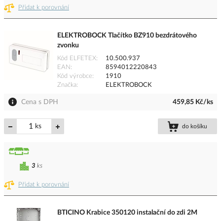
Přidat k porovnání
ELEKTROBOCK Tlačítko BZ910 bezdrátového
zvonku
Kód ELFETEX
10.500.937
EAN
8594012220843
Kód výrobce
1910
Značka
ELEKTROBOCK
Cena s DPH
459,85 Kč/ks
ks
do košíku
3
ks
Přidat k porovnání
BTICINO Krabice 350120 instalační do zdi 2M