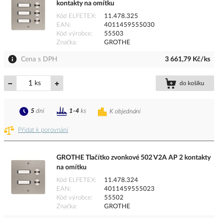
kontakty na omítku
Kód ELFETEX
11.478.325
EAN
4011459555030
Kód výrobce
55503
Značka
GROTHE
Cena s DPH
3 661,79 Kč/ks
ks
do košíku
5
dní
1-4
ks
K objednání
Přidat k porovnání
GROTHE Tlačítko zvonkové 502 V2A AP 2 kontakty
na omítku
Kód ELFETEX
11.478.324
EAN
4011459555023
Kód výrobce
55502
Značka
GROTHE