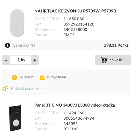
NÁHR.TLAČ.KE ZVONKU P5739W, P5739B
Kód ELFETEX
11.650.080
EAN
8592920154120
Kód výrobce
3402138000
Značka
EMOS
Cena s DPH
298,11 Kč/ks
ks
do košíku
Na dotaz
K objednání
Přidat k porovnání
Panel BTICINO 343093 L3000 video+čtečka
Kód ELFETEX
11.494.266
EAN
8005543674994
Kód výrobce
343093
Značka
BTICINO