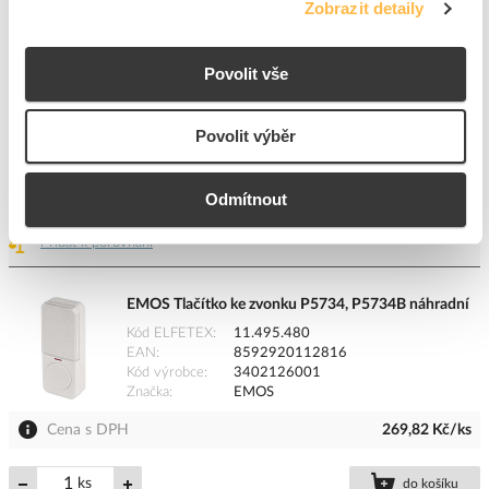
Zobrazit detaily
EAN
8592920087817
Kód výrobce
3402117001
Značka
EMOS
Povolit vše
Cena s DPH
248,59 Kč/ks
Povolit výběr
ks
do košíku
Odmítnout
Na dotaz
K objednání
Přidat k porovnání
EMOS Tlačítko ke zvonku P5734, P5734B náhradní
Kód ELFETEX
11.495.480
EAN
8592920112816
Kód výrobce
3402126001
Značka
EMOS
Cena s DPH
269,82 Kč/ks
ks
do košíku