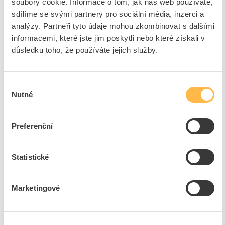
soubory cookie. Informace o tom, jak náš web používáte,
sdílíme se svými partnery pro sociální média, inzerci a
Přidat k porovnání
analýzy. Partneři tyto údaje mohou zkombinovat s dalšími
informacemi, které jste jim poskytli nebo které získali v
BT L3000STŘÍŠKA ČERNÁ
důsledku toho, že používáte jejich služby.
Kód ELFETEX
11.509.585
EAN
8005543674987
Kód výrobce
343053
Výběr
Značka
BTICINO
Nutné
souhlasu
Cena s DPH
2 233,54 Kč/ks
Preferenční
ks
do košíku
Statistické
Na dotaz
K objednání
Přidat k porovnání
Marketingové
EMOS Tlačítko náhradní ke zvonku P5732
Kód ELFETEX
11.395.666