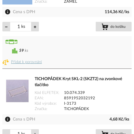
Značka
ZAMEL
Cena s DPH
114,36 Kč/ks
ks
do košíku
59
ks
Přidat k porovnání
TICHOPÁDEK Kryt SKL-2 (SKZT2) na zvonkové
tlačítko
Kód ELFETEX
10.074.339
EAN
8591952032192
Kód výrobce
I-3173
Značka
TICHOPÁDEK
Cena s DPH
4,68 Kč/ks