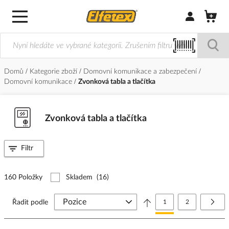
Přihlásit/Regi
Domů
Kategorie zboží
Domovní komunikace a zabezpečení
Domovní komunikace
Zvonková tabla a tlačítka
Zvonková tabla a tlačítka
Filtr
160 Položky
Skladem
(16)
Stránka
Právě si prohlížíte stránk
Stránka
Strá
Další
Řadit podle
1
2