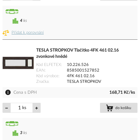
4
ks
Přidat k porovnání
TESLA STROPKOV Tlačítko 4FK 461 02.16
zvonkové hnědé
Kód ELFETEX
10.226.526
EAN
8585001527852
Kód výrobce
4FK 461 02.16
Značka
TESLA STROPKOV
Cena s DPH
168,71 Kč/ks
ks
do košíku
3
ks