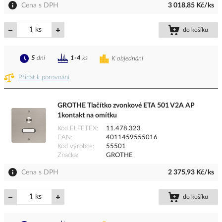
Cena s DPH
3 018,85 Kč/ks
ks
do košíku
5
dní
1-4
ks
K objednání
Přidat k porovnání
GROTHE Tlačítko zvonkové ETA 501 V2A AP
1kontakt na omítku
Kód ELFETEX
11.478.323
EAN
4011459555016
Kód výrobce
55501
Značka
GROTHE
Cena s DPH
2 375,93 Kč/ks
ks
do košíku