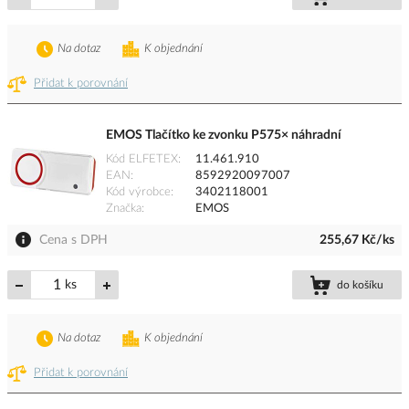
Na dotaz
K objednání
Přidat k porovnání
EMOS Tlačítko ke zvonku P575× náhradní
Kód ELFETEX
11.461.910
EAN
8592920097007
Kód výrobce
3402118001
Značka
EMOS
Cena s DPH
255,67 Kč/ks
ks
do košíku
Na dotaz
K objednání
Přidat k porovnání