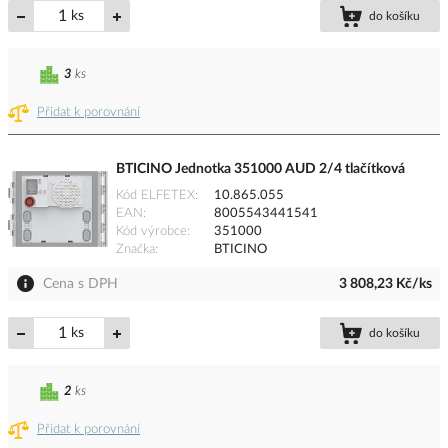
ks
do košíku
3
ks
Přidat k porovnání
BTICINO Jednotka 351000 AUD 2/4 tlačítková
Kód ELFETEX
10.865.055
EAN
8005543441541
Kód výrobce
351000
Značka
BTICINO
Cena s DPH
3 808,23 Kč/ks
ks
do košíku
2
ks
Přidat k porovnání