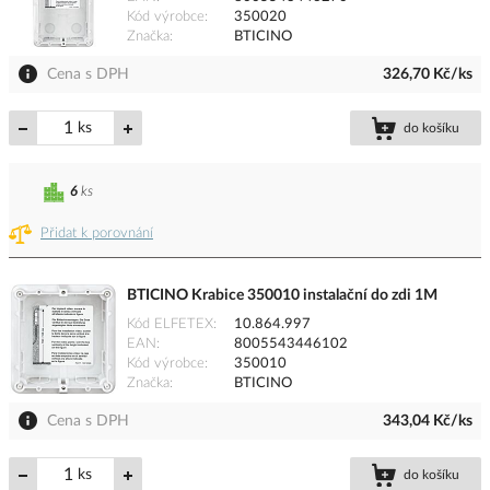
Kód výrobce
350020
Značka
BTICINO
Cena s DPH
326,70 Kč/ks
ks
do košíku
6
ks
Přidat k porovnání
BTICINO Krabice 350010 instalační do zdi 1M
Kód ELFETEX
10.864.997
EAN
8005543446102
Kód výrobce
350010
Značka
BTICINO
Cena s DPH
343,04 Kč/ks
ks
do košíku