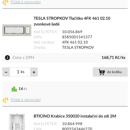
Přidat k porovnání
TESLA STROPKOV Tlačítko 4FK 461 02.10
zvonkové šedé
Kód ELFETEX
10.056.869
EAN
8585001541377
Kód výrobce
4FK 461 02.10
Značka
TESLA STROPKOV
Cena s DPH
168,71 Kč/ks
ks
do košíku
16
ks
Přidat k porovnání
BTICINO Krabice 350020 instalační do zdi 2M
Kód ELFETEX
10.864.998
EAN
8005543446270