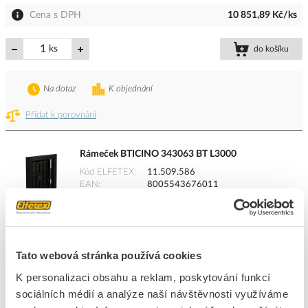
Cena s DPH
10 851,89 Kč/ks
ks
do košíku
Na dotaz
K objednání
Přidat k porovnání
Rámeček BTICINO 343063 BT L3000
Kód ELFETEX
11.509.586
EAN
8005543676011
Kód výrobce
343063
Značka
BTICINO
Cena s DPH
1 459,26 Kč/ks
Tato webová stránka používá cookies
ks
do košíku
K personalizaci obsahu a reklam, poskytování funkcí
sociálních médií a analýze naší návštěvnosti využíváme
Na dotaz
K objednání