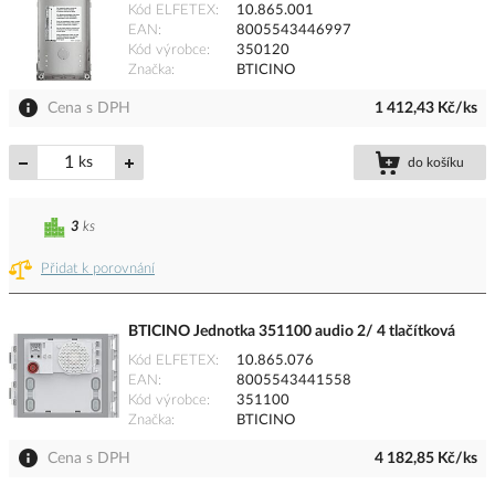
Kód ELFETEX
10.865.001
EAN
8005543446997
Kód výrobce
350120
Značka
BTICINO
Cena s DPH
1 412,43 Kč/ks
ks
do košíku
3
ks
Přidat k porovnání
BTICINO Jednotka 351100 audio 2/ 4 tlačítková
Kód ELFETEX
10.865.076
EAN
8005543441558
Kód výrobce
351100
Značka
BTICINO
Cena s DPH
4 182,85 Kč/ks