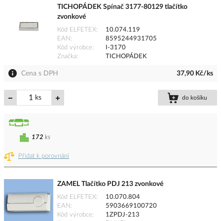
TICHOPÁDEK Spínač 3177-80129 tlačítko
zvonkové
Kód ELFETEX
10.074.119
EAN
8595244931705
Kód výrobce
I-3170
Značka
TICHOPÁDEK
Cena s DPH
37,90 Kč/ks
ks
do košíku
172
ks
Přidat k porovnání
ZAMEL Tlačítko PDJ 213 zvonkové
Kód ELFETEX
10.070.804
EAN
5903669100720
Kód výrobce
1ZPDJ-213