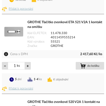
Přidat k porovnání
GROTHE Tlačítko zvonkové ETA 521 V2A 1 kontakt
na omítku
Kód ELFETEX
11.478.330
EAN
4011459555214
Kód výrobce
55521
Značka
GROTHE
Cena s DPH
2 417,60 Kč/ks
ks
do košíku
5
dní
1-4
ks
K objednání
Přidat k porovnání
GROTHE Tlačítko zvonkové 520 V2A 1 kontakt na