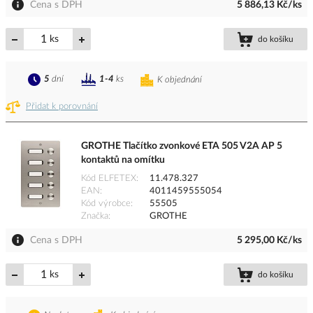
Cena s DPH
5 886,13 Kč/ks
ks
do košíku
5
dní
1-4
ks
K objednání
Přidat k porovnání
GROTHE Tlačítko zvonkové ETA 505 V2A AP 5
kontaktů na omítku
Kód ELFETEX
11.478.327
EAN
4011459555054
Kód výrobce
55505
Značka
GROTHE
Cena s DPH
5 295,00 Kč/ks
ks
do košíku