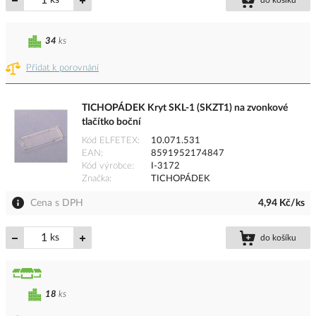
ks
do košíku
34
ks
Přidat k porovnání
TICHOPÁDEK Kryt SKL-1 (SKZT1) na zvonkové
tlačítko boční
Kód ELFETEX
10.071.531
EAN
8591952174847
Kód výrobce
I-3172
Značka
TICHOPÁDEK
Cena s DPH
4,94 Kč/ks
ks
do košíku
18
ks