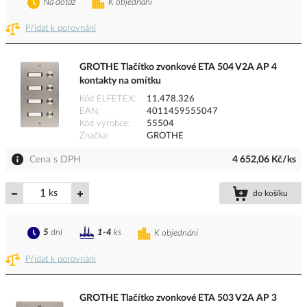
Na dotaz
K objednání
Přidat k porovnání
GROTHE Tlačítko zvonkové ETA 504 V2A AP 4
kontakty na omítku
Kód ELFETEX
11.478.326
EAN
4011459555047
Kód výrobce
55504
Značka
GROTHE
Cena s DPH
4 652,06 Kč/ks
ks
do košíku
5
dní
1-4
ks
K objednání
Přidat k porovnání
GROTHE Tlačítko zvonkové ETA 503 V2A AP 3