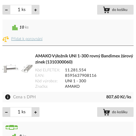
ks
do košíku
10
ks
Přidat k porovnání
AMAKO Výložník UNI 1-300 rovný Bandimex žárový
zinek (1310300060)
Kód ELFETEX
11.281.554
EAN
8595637908116
Kód výrobce
UNI 1 - 300
Značka
AMAKO
Cena s DPH
807,60 Kč/ks
ks
do košíku