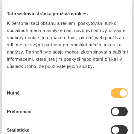
Cena s DPH
6 679,20 Kč/ks
Tato webová stránka používá cookies
ks
do košíku
K personalizaci obsahu a reklam, poskytování funkcí
sociálních médií a analýze naší návštěvnosti využíváme
28
ks
soubory cookie. Informace o tom, jak náš web používáte,
sdílíme se svými partnery pro sociální média, inzerci a
Přidat k porovnání
analýzy. Partneři tyto údaje mohou zkombinovat s dalšími
informacemi, které jste jim poskytli nebo které získali v
AMAKO Stožár K 4 sadový bezpaticový, žárový zinek
důsledku toho, že používáte jejich služby.
Kód ELFETEX
10.916.038
EAN
8595637900547
Kód výrobce
K 4
Výběr
Značka
AMAKO
Nutné
souhlasu
Cena s DPH
6 253,28 Kč/ks
Preferenční
ks
do košíku
27
ks
Statistické