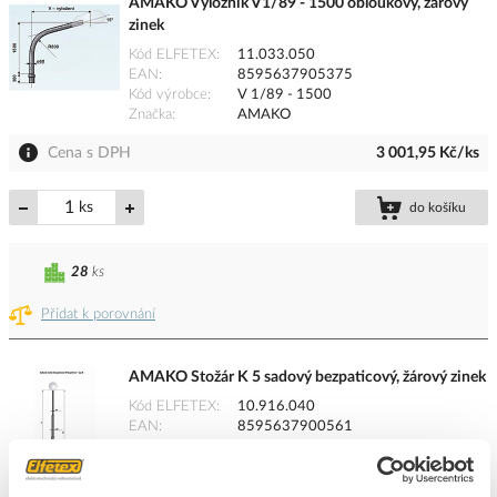
AMAKO Výložník V1/89 - 1500 obloukový, žárový
zinek
Kód ELFETEX
11.033.050
EAN
8595637905375
Kód výrobce
V 1/89 - 1500
Značka
AMAKO
Cena s DPH
3 001,95 Kč/ks
ks
do košíku
28
ks
Přidat k porovnání
AMAKO Stožár K 5 sadový bezpaticový, žárový zinek
Kód ELFETEX
10.916.040
EAN
8595637900561
Kód výrobce
K 5
Značka
AMAKO