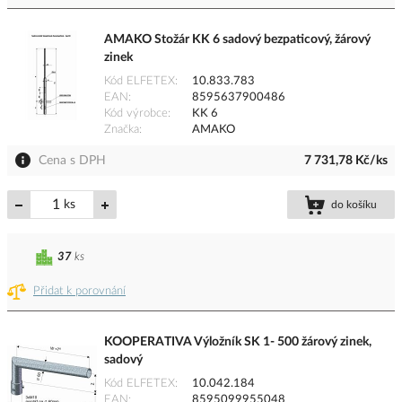
AMAKO Stožár KK 6 sadový bezpaticový, žárový
zinek
Kód ELFETEX
10.833.783
EAN
8595637900486
Kód výrobce
KK 6
Značka
AMAKO
Cena s DPH
7 731,78 Kč/ks
ks
do košíku
37
ks
Přidat k porovnání
KOOPERATIVA Výložník SK 1- 500 žárový zinek,
sadový
Kód ELFETEX
10.042.184
EAN
8595099955048