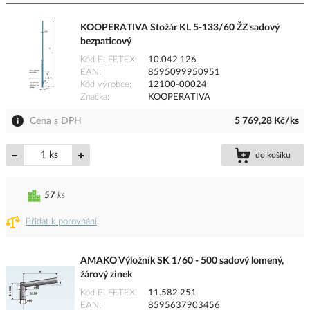
KOOPERATIVA Stožár KL 5-133/60 ŽZ sadový
bezpaticový
Kód ELFETEX
10.042.126
EAN
8595099950951
Kód výrobce
12100-00024
Značka
KOOPERATIVA
Cena s DPH
5 769,28 Kč/ks
ks
do košíku
57
ks
Přidat k porovnání
AMAKO Výložník SK 1/60 - 500 sadový lomený,
žárový zinek
Kód ELFETEX
11.582.251
EAN
8595637903456