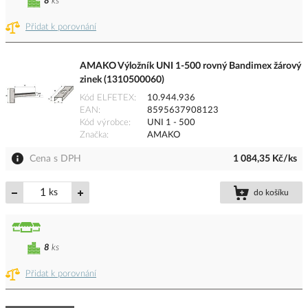
8
ks
Přidat k porovnání
AMAKO Výložník UNI 1-500 rovný Bandimex žárový
zinek (1310500060)
Kód ELFETEX
10.944.936
EAN
8595637908123
Kód výrobce
UNI 1 - 500
Značka
AMAKO
Cena s DPH
1 084,35 Kč/ks
ks
do košíku
8
ks
Přidat k porovnání