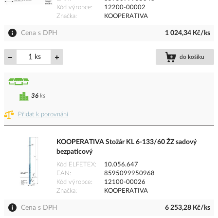
Kód výrobce
12200-00002
Značka
KOOPERATIVA
Cena s DPH
1 024,34 Kč/ks
ks
do košíku
36
ks
Přidat k porovnání
KOOPERATIVA Stožár KL 6-133/60 ŽZ sadový
bezpaticový
Kód ELFETEX
10.056.647
EAN
8595099950968
Kód výrobce
12100-00026
Značka
KOOPERATIVA
Cena s DPH
6 253,28 Kč/ks