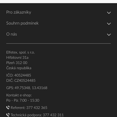
Pro zákazníky
Souhrn podmínek
O nás
Elfetex, spol. s r.o.
Hřbitovní 31a
Plzeň 312 00
Česká republika
IČO: 40524485
DIČ: CZ40524485
GPS: 49.75348, 13.43168
Kontakt e-shop:
Po - Pá: 7:00 - 15:30
Referent:
377 432 365
Technická podpora: 377 432 311