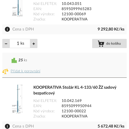
Kód ELFETEX
10.043.051
EAN
8595099965283
Kód výrobce
12100-00069
Značka
KOOPERATIVA
Cena s DPH
9 292,80 Kč/ks
ks
do košíku
25
ks
Přidat k porovnání
KOOPERATIVA Stožár KL 4-133/60 ŽZ sadový
bezpaticový
Kód ELFETEX
10.042.169
EAN
8595099950944
Kód výrobce
12100-00022
Značka
KOOPERATIVA
Cena s DPH
5 672,48 Kč/ks