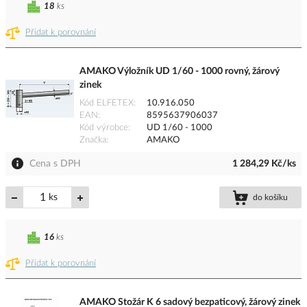
18
ks
Přidat k porovnání
AMAKO Výložník UD 1/60 - 1000 rovný, žárový
zinek
Kód ELFETEX
10.916.050
EAN
8595637906037
Kód výrobce
UD 1/60 - 1000
Značka
AMAKO
Cena s DPH
1 284,29 Kč/ks
ks
do košíku
16
ks
Přidat k porovnání
AMAKO Stožár K 6 sadový bezpaticový, žárový zinek