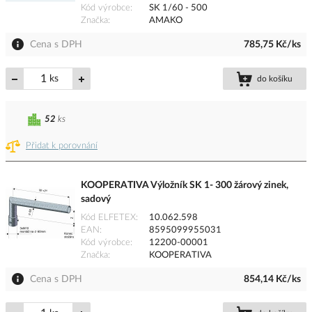
Kód výrobce
SK 1/60 - 500
Značka
AMAKO
Cena s DPH
785,75 Kč/ks
ks
do košíku
52
ks
Přidat k porovnání
KOOPERATIVA Výložník SK 1- 300 žárový zinek,
sadový
Kód ELFETEX
10.062.598
EAN
8595099955031
Kód výrobce
12200-00001
Značka
KOOPERATIVA
Cena s DPH
854,14 Kč/ks