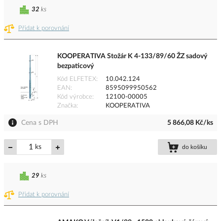
32
ks
Přidat k porovnání
KOOPERATIVA Stožár K 4-133/89/60 ŽZ sadový
bezpaticový
Kód ELFETEX
10.042.124
EAN
8595099950562
Kód výrobce
12100-00005
Značka
KOOPERATIVA
Cena s DPH
5 866,08 Kč/ks
ks
do košíku
29
ks
Přidat k porovnání