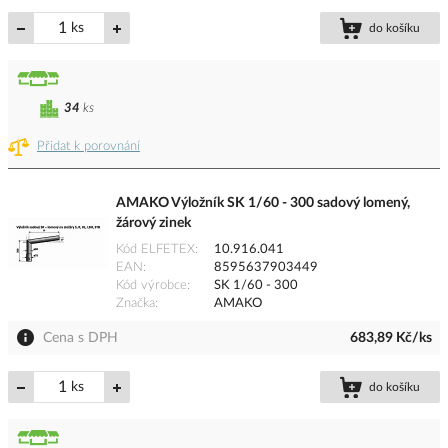
ks
do košíku
34
ks
Přidat k porovnání
AMAKO Výložník SK 1/60 - 300 sadový lomený,
žárový zinek
Kód ELFETEX
10.916.041
EAN
8595637903449
Kód výrobce
SK 1/60 - 300
Značka
AMAKO
Cena s DPH
683,89 Kč/ks
ks
do košíku