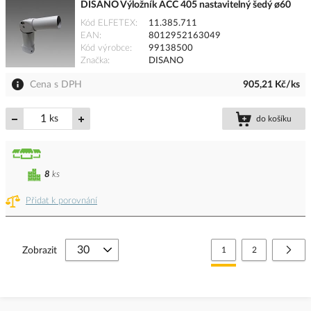
DISANO Výložník ACC 405 nastavitelný šedý ø60
Kód ELFETEX
11.385.711
EAN
8012952163049
Kód výrobce
99138500
Značka
DISANO
Cena s DPH
905,21 Kč/ks
ks
do košíku
8
ks
Přidat k porovnání
Stránka
Právě si prohlížíte stránk
Stránka
Strá
Další
Zobrazit
1
2