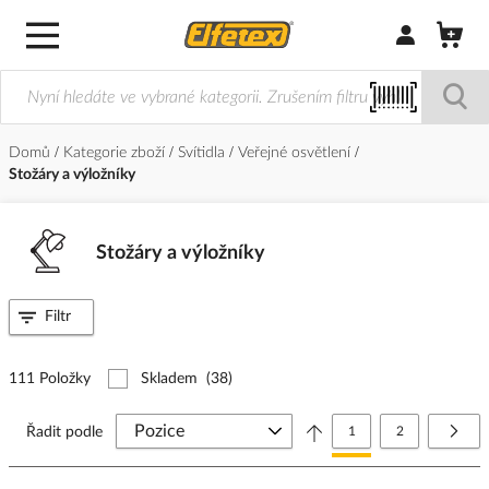
Přihlásit/Regi
Domů
Kategorie zboží
Svítidla
Veřejné osvětlení
Stožáry a výložníky
Stožáry a výložníky
Filtr
111 Položky
Skladem
(38)
Stránka
Právě si prohlížíte stránk
Stránka
Strá
Další
Řadit podle
1
2