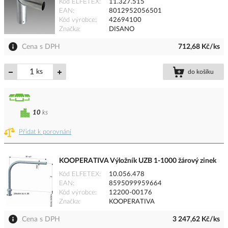
Kód ELFETEX
11.327.515
EAN
8012952056501
Kód výrobce
42694100
Značka
DISANO
Cena s DPH
712,68 Kč/ks
ks
do košíku
10
ks
Přidat k porovnání
KOOPERATIVA Výložník UZB 1-1000 žárový zinek
Kód ELFETEX
10.056.478
EAN
8595099959664
Kód výrobce
12200-00176
Značka
KOOPERATIVA
Cena s DPH
3 247,62 Kč/ks