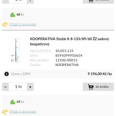
66
ks
Přidat k porovnání
KOOPERATIVA Stožár K 8-133/89/60 ŽZ sadový
bezpaticový
Kód ELFETEX
10.055.125
EAN
8595099950654
Kód výrobce
12100-00013
Značka
KOOPERATIVA
Cena s DPH
9 196,00 Kč/ks
ks
do košíku
63
ks
Přidat k porovnání