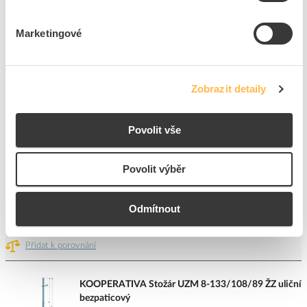
Přidat k porovnání
Marketingové
AMAKO Stožár KK 4 sadový bezpaticový, žárový
zinek
Kód ELFETEX
10.915.521
Zobrazit detaily
EAN
8595637900448
Kód výrobce
KK 4
Značka
AMAKO
Povolit vše
Cena s DPH
6 117,03 Kč/ks
Povolit výběr
ks
do košíku
Odmítnout
27
ks
Přidat k porovnání
KOOPERATIVA Stožár UZM 8-133/108/89 ŽZ uliční
bezpaticový