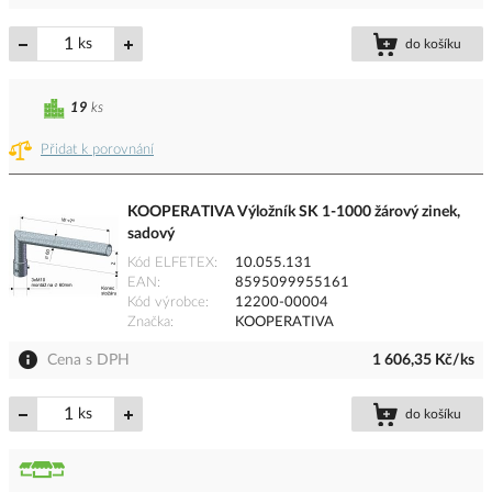
ks
do košíku
19
ks
Přidat k porovnání
KOOPERATIVA Výložník SK 1-1000 žárový zinek,
sadový
Kód ELFETEX
10.055.131
EAN
8595099955161
Kód výrobce
12200-00004
Značka
KOOPERATIVA
Cena s DPH
1 606,35 Kč/ks
ks
do košíku