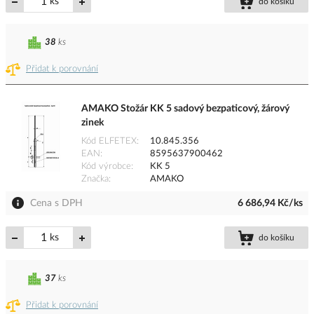
ks
do košíku
38
ks
Přidat k porovnání
AMAKO Stožár KK 5 sadový bezpaticový, žárový
zinek
Kód ELFETEX
10.845.356
EAN
8595637900462
Kód výrobce
KK 5
Značka
AMAKO
Cena s DPH
6 686,94 Kč/ks
ks
do košíku
37
ks
Přidat k porovnání