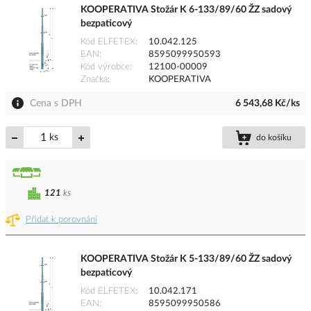
KOOPERATIVA Stožár K 6-133/89/60 ŽZ sadový
bezpaticový
Kód ELFETEX
10.042.125
EAN
8595099950593
Kód výrobce
12100-00009
Značka
KOOPERATIVA
Cena s DPH
6 543,68 Kč/ks
ks
do košíku
121
ks
Přidat k porovnání
KOOPERATIVA Stožár K 5-133/89/60 ŽZ sadový
bezpaticový
Kód ELFETEX
10.042.171
EAN
8595099950586