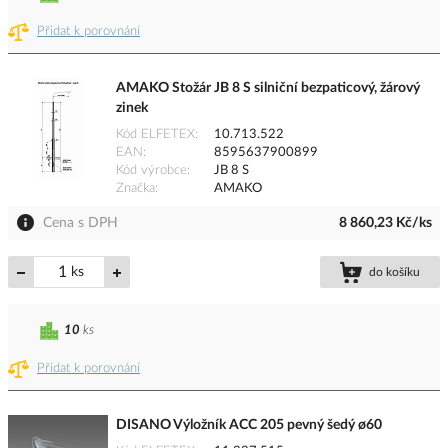
Přidat k porovnání
AMAKO Stožár JB 8 S silniční bezpaticový, žárový
zinek
Kód ELFETEX
10.713.522
EAN
8595637900899
Kód výrobce
JB 8 S
Značka
AMAKO
Cena s DPH
8 860,23 Kč/ks
ks
do košíku
10
ks
Přidat k porovnání
DISANO Výložník ACC 205 pevný šedý ø60