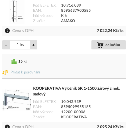
Kód ELFETEX
10.916.039
EAN
8595637900585
Kód výrobce
K 6
Značka
AMAKO
Cena s DPH
7 022,24 Kč/ks
ks
do košíku
15
ks
Přidat k porovnání
KOOPERATIVA Výložník SK 1-1500 žárový zinek,
sadový
Kód ELFETEX
10.042.939
EAN
8595099955185
Kód výrobce
12200-00006
Značka
KOOPERATIVA
Cena s DPH
2 095,24 Kč/ks