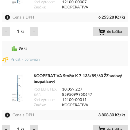
Kód výrobce
12100-00007
Značka
KOOPERATIVA
Cena s DPH
6 253,28 Kč/ks
ks
do košíku
86
ks
Přidat k porovnání
KOOPERATIVA Stožár K 7-133/89/60 ŽZ sadový
bezpaticový
Kód ELFETEX
10.059.227
EAN
8595099950647
Kód výrobce
12100-00011
Značka
KOOPERATIVA
Cena s DPH
8 808,80 Kč/ks
ks
do košíku