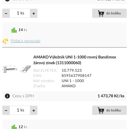
ks
do košíku
14
ks
Přidat k porovnání
AMAKO Výložník UNI 1-1000 rovný Bandimex
žárový zinek (1311000060)
Kód ELFETEX
10.779.523
EAN
8595637908147
Kód výrobce
UNI 1 - 1000
Značka
AMAKO
Cena s DPH
1 473,78 Kč/ks
ks
do košíku
12
ks