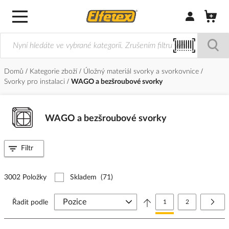
Přihlásit/Regi
Domů
Kategorie zboží
Úložný materiál svorky a svorkovnice
Svorky pro instalaci
WAGO a bezšroubové svorky
WAGO a bezšroubové svorky
Filtr
3002 Položky
Skladem
(71)
Stránka
Právě si prohlížíte stránk
Stránka
Strá
Další
Řadit podle
1
2