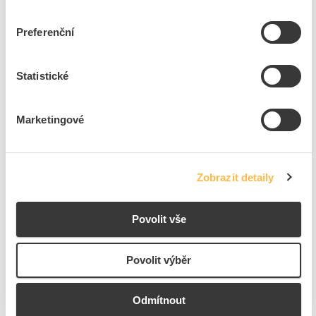
PROTEC Svorka PSK 225W 2x0,5-2,5mm bílá
Kód ELFETEX
11.000.774
Preferenční
EAN
4016705139484
Kód výrobce
05103948
Značka
PROTEC.CLASS
Statistické
Cena s DPH
4,92 Kč/ks
ks
Marketingové
do košíku
800
ks
Zobrazit detaily
Přidat k porovnání
Povolit vše
PROTEC Svorka PSK 325O 3x0,5-2,5mm oranžová
Kód ELFETEX
11.000.777
EAN
4016705139491
Povolit výběr
Kód výrobce
05103949
Značka
PROTEC.CLASS
Odmítnout
Cena s DPH
5,95 Kč/ks