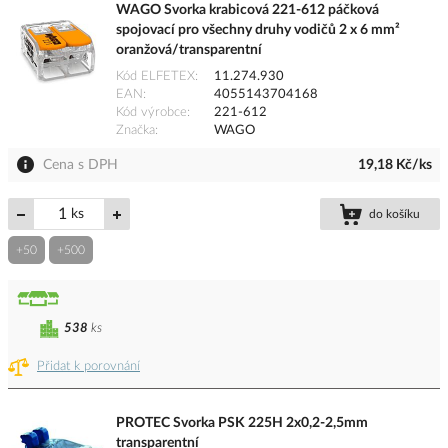
WAGO Svorka krabicová 221-612 páčková
spojovací pro všechny druhy vodičů 2 x 6 mm²
oranžová/transparentní
Kód ELFETEX
11.274.930
EAN
4055143704168
Kód výrobce
221-612
Značka
WAGO
Cena s DPH
19,18 Kč/ks
ks
do košíku
+50
+500
538
ks
Přidat k porovnání
PROTEC Svorka PSK 225H 2x0,2-2,5mm
transparentní