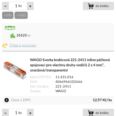
ks
do košíku
+100
+1000
35525
ks
Přidat k porovnání
WAGO Svorka krabicová 221-2411 inline páčková
spojovací pro všechny druhy vodičů 2 x 4 mm²,
oranžová/transparentní
Kód ELFETEX
11.431.016
EAN
4066966102666
Kód výrobce
221-2411
Značka
WAGO
Cena s DPH
12,97 Kč/ks
ks
do košíku