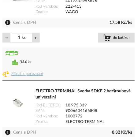
EAN
4017332955676
Kód výrobce
222-413
Značka
WAGO
Cena s DPH
17,58 Kč/ks
ks
do košíku
334
ks
Přidat k porovnání
ELECTRO-TERMINAL Svorka SDKF 2 bezšroubová
univerzální
Kód ELFETEX
10.975.339
EAN
9006604166808
Kód výrobce
1000772
Značka
ELECTRO-TERMINAL
Cena s DPH
8,32 Kč/ks