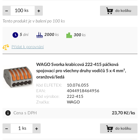
ks
do košíku
Tento produkt je v balení po 100 ks
5
dní
2000
ks
300
ks
Přidat k porovnání
WAGO Svorka krabicová 222-415 páčková
spojovací pro všechny druhy vodičů 5 x 4 mm²,
oranžová/šedá
Kód ELFETEX
10.076.055
EAN
4044918464956
Kód výrobce
222-415
Značka
WAGO
Cena s DPH
23,70 Kč/ks
ks
do košíku