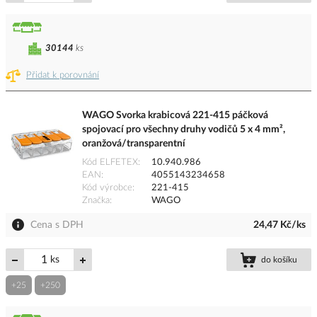
30144
ks
Přidat k porovnání
WAGO Svorka krabicová 221-415 páčková
spojovací pro všechny druhy vodičů 5 x 4 mm²,
oranžová/transparentní
Kód ELFETEX
10.940.986
EAN
4055143234658
Kód výrobce
221-415
Značka
WAGO
Cena s DPH
24,47 Kč/ks
ks
do košíku
+25
+250