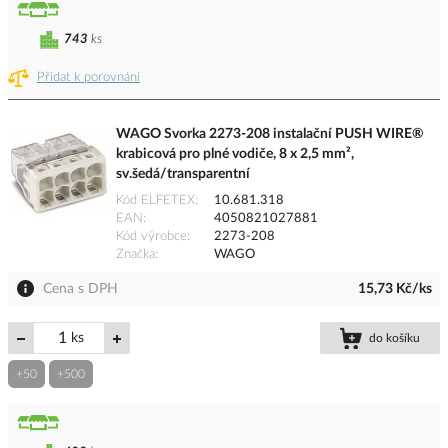
743
ks
Přidat k porovnání
WAGO Svorka 2273-208 instalační PUSH WIRE®
krabicová pro plné vodiče, 8 x 2,5 mm²,
sv.šedá/transparentní
Kód ELFETEX
10.681.318
EAN
4050821027881
Kód výrobce
2273-208
Značka
WAGO
Cena s DPH
15,73 Kč/ks
ks
do košíku
+50
+500