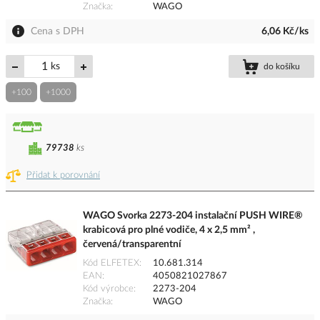
Značka
WAGO
Cena s DPH
6,06 Kč/ks
ks
do košíku
+100
+1000
79738
ks
Přidat k porovnání
WAGO Svorka 2273-204 instalační PUSH WIRE®
krabicová pro plné vodiče, 4 x 2,5 mm² ,
červená/transparentní
Kód ELFETEX
10.681.314
EAN
4050821027867
Kód výrobce
2273-204
Značka
WAGO