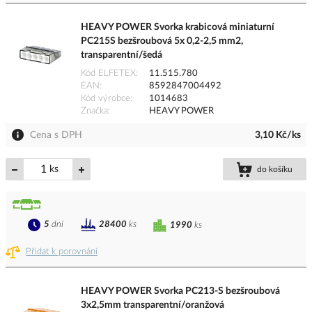
HEAVY POWER Svorka krabicová miniaturní
PC215S bezšroubová 5x 0,2-2,5 mm2,
transparentní/šedá
Kód ELFETEX
11.515.780
EAN
8592847004492
Kód výrobce
1014683
Značka
HEAVY POWER
Cena s DPH
3,10 Kč/ks
ks
do košíku
5
dní
28400
ks
1990
ks
Přidat k porovnání
HEAVY POWER Svorka PC213-S bezšroubová
3x2,5mm transparentní/oranžová