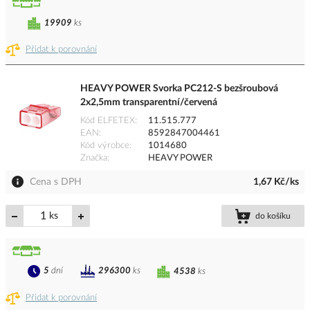
19909
ks
Přidat k porovnání
HEAVY POWER Svorka PC212-S bezšroubová
2x2,5mm transparentní/červená
Kód ELFETEX
11.515.777
EAN
8592847004461
Kód výrobce
1014680
Značka
HEAVY POWER
Cena s DPH
1,67 Kč/ks
ks
do košíku
5
dní
296300
ks
4538
ks
Přidat k porovnání