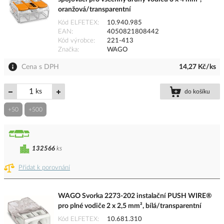
oranžová/transparentní
Kód ELFETEX
10.940.985
EAN
4050821808442
Kód výrobce
221-413
Značka
WAGO
Cena s DPH
14,27 Kč/ks
ks
do košíku
+50
+500
132566
ks
Přidat k porovnání
WAGO Svorka 2273-202 instalační PUSH WIRE®
pro plné vodiče 2 x 2,5 mm², bílá/transparentní
Kód ELFETEX
10.681.310