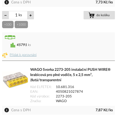
Cena s DPH
7,73 Kč/ks
ks
do košíku
+100
+1000
45791
ks
Přidat k porovnání
WAGO Svorka 2273-205 instalační PUSH WIRE®
krabicová pro plné vodiče, 5 x 2,5 mm²,
žlutá/transparentní
Kód ELFETEX
10.681.316
EAN
4050821027874
Kód výrobce
2273-205
Značka
WAGO
Cena s DPH
7,87 Kč/ks