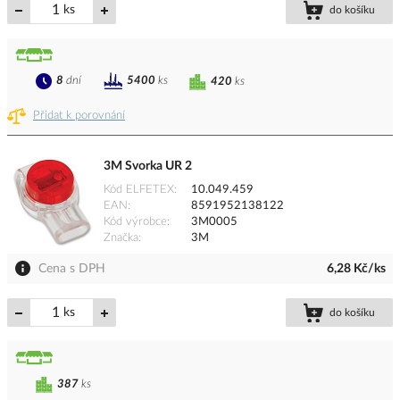
ks
do košíku
8
dní
5400
ks
420
ks
Přidat k porovnání
3M Svorka UR 2
Kód ELFETEX
10.049.459
EAN
8591952138122
Kód výrobce
3M0005
Značka
3M
Cena s DPH
6,28 Kč/ks
ks
do košíku
387
ks