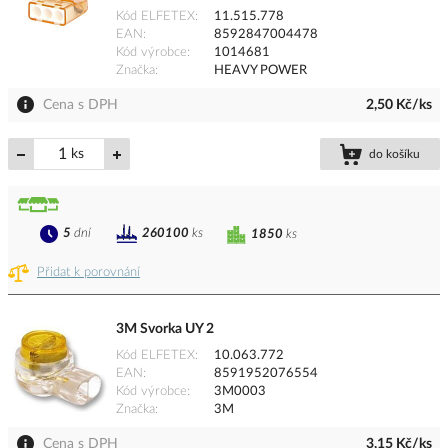
Kód ELFETEX
11.515.778
EAN
8592847004478
Kód výrobce
1014681
Značka
HEAVY POWER
Cena s DPH
2,50 Kč/ks
ks
do košíku
5
dní
260100
ks
1850
ks
Přidat k porovnání
3M Svorka UY 2
Kód ELFETEX
10.063.772
EAN
8591952076554
Kód výrobce
3M0003
Značka
3M
Cena s DPH
3,15 Kč/ks