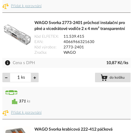
Přidat k porovnání
WAGO Svorka 2773-2401 průchozí instalační pro
plné a vícedrátové vodiče 2 x 4 mm² transparentní
Kód ELFETEX
11.539.415
EAN
4066966321630
Kód výrobce
2773-2401
Značka
WAGO
Cena s DPH
10,87 Kč/ks
ks
do košíku
371
ks
Přidat k porovnání
WAGO Svorka krabicová 222-412 páčková