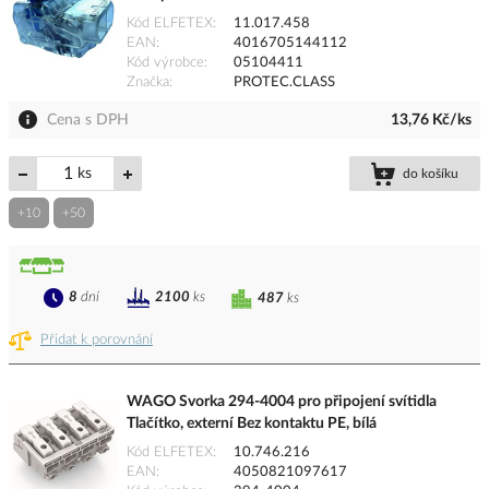
Kód ELFETEX
11.017.458
EAN
4016705144112
Kód výrobce
05104411
Značka
PROTEC.CLASS
Cena s DPH
13,76 Kč/ks
ks
do košíku
+10
+50
8
dní
2100
ks
487
ks
Přidat k porovnání
WAGO Svorka 294-4004 pro připojení svítidla
Tlačítko, externí Bez kontaktu PE, bílá
Kód ELFETEX
10.746.216
EAN
4050821097617