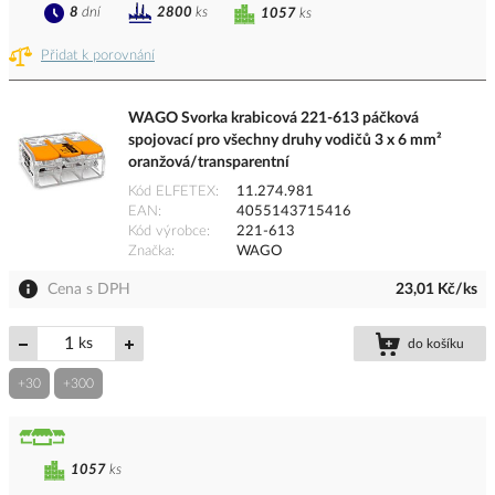
8
dní
2800
ks
1057
ks
Přidat k porovnání
WAGO Svorka krabicová 221-613 páčková
spojovací pro všechny druhy vodičů 3 x 6 mm²
oranžová/transparentní
Kód ELFETEX
11.274.981
EAN
4055143715416
Kód výrobce
221-613
Značka
WAGO
Cena s DPH
23,01 Kč/ks
ks
do košíku
+30
+300
1057
ks