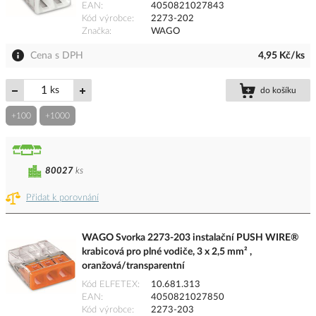
EAN
4050821027843
Kód výrobce
2273-202
Značka
WAGO
Cena s DPH
4,95 Kč/ks
ks
do košíku
+100
+1000
80027
ks
Přidat k porovnání
WAGO Svorka 2273-203 instalační PUSH WIRE®
krabicová pro plné vodiče, 3 x 2,5 mm² ,
oranžová/transparentní
Kód ELFETEX
10.681.313
EAN
4050821027850
Kód výrobce
2273-203