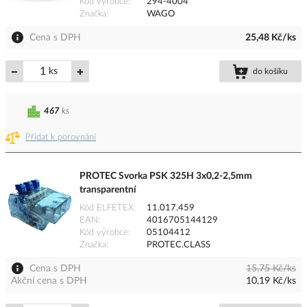
Kód výrobce
294-4004
Značka
WAGO
Cena s DPH
25,48 Kč/ks
ks
do košíku
467
ks
Přidat k porovnání
PROTEC Svorka PSK 325H 3x0,2-2,5mm
transparentní
Kód ELFETEX
11.017.459
EAN
4016705144129
Kód výrobce
05104412
Značka
PROTEC.CLASS
Cena s DPH
15,75 Kč/ks
Akční cena s DPH
10,19 Kč/ks