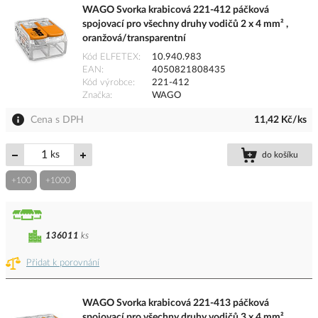
WAGO Svorka krabicová 221-412 páčková
spojovací pro všechny druhy vodičů 2 x 4 mm² ,
oranžová/transparentní
Kód ELFETEX
10.940.983
EAN
4050821808435
Kód výrobce
221-412
Značka
WAGO
Cena s DPH
11,42 Kč/ks
ks
do košíku
+100
+1000
136011
ks
Přidat k porovnání
WAGO Svorka krabicová 221-413 páčková
spojovací pro všechny druhy vodičů 3 x 4 mm²,