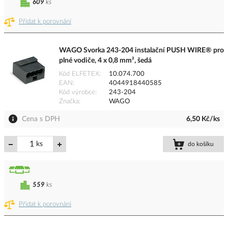
609
ks
Přidat k porovnání
WAGO Svorka 243-204 instalační PUSH WIRE® pro
plné vodiče, 4 x 0,8 mm², šedá
Kód ELFETEX
10.074.700
EAN
4044918440585
Kód výrobce
243-204
Značka
WAGO
Cena s DPH
6,50 Kč/ks
ks
do košíku
559
ks
Přidat k porovnání