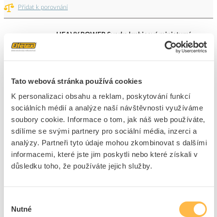
Přidat k porovnání
HEAVY POWER Svorka krabicová miniaturní
PC214S bezšroubová 4x 0,2-2,5 mm2,
transparentní/žlutá
Kód ELFETEX
11.515.779
EAN
8592847004485
Tato webová stránka používá cookies
Kód výrobce
1014682
Značka
HEAVY POWER
K personalizaci obsahu a reklam, poskytování funkcí
sociálních médií a analýze naší návštěvnosti využíváme
Cena s DPH
2,58 Kč/ks
soubory cookie. Informace o tom, jak náš web používáte,
sdílíme se svými partnery pro sociální média, inzerci a
ks
do košíku
analýzy. Partneři tyto údaje mohou zkombinovat s dalšími
informacemi, které jste jim poskytli nebo které získali v
důsledku toho, že používáte jejich služby.
5
dní
116700
ks
971
ks
Přidat k porovnání
Výběr
Nutné
souhlasu