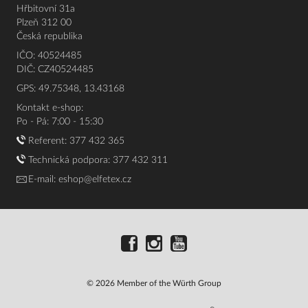
Hřbitovní 31a
Plzeň 312 00
Česká republika
IČO: 40524485
DIČ: CZ40524485
GPS: 49.75348, 13.43168
Kontakt e-shop:
Po - Pá: 7:00 - 15:30
Referent:
377 432 365
Technická podpora: 377 432 311
E-mail:
eshop@elfetex.cz
© 2026 Member of the Würth Group