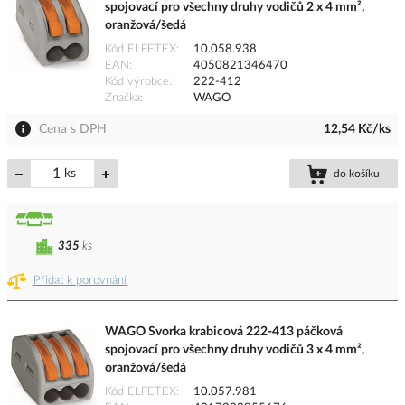
spojovací pro všechny druhy vodičů 2 x 4 mm²,
oranžová/šedá
Kód ELFETEX
10.058.938
EAN
4050821346470
Kód výrobce
222-412
Značka
WAGO
Cena s DPH
12,54 Kč/ks
ks
do košíku
335
ks
Přidat k porovnání
WAGO Svorka krabicová 222-413 páčková
spojovací pro všechny druhy vodičů 3 x 4 mm²,
oranžová/šedá
Kód ELFETEX
10.057.981