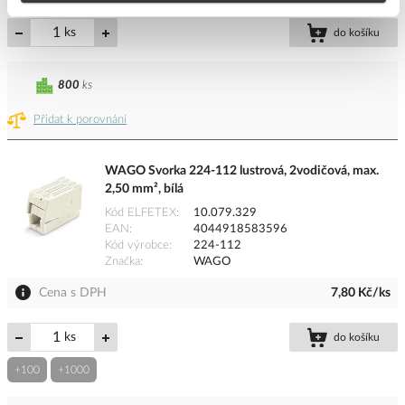
ks
do košíku
800
ks
Přidat k porovnání
WAGO Svorka 224-112 lustrová, 2vodičová, max.
2,50 mm², bílá
Kód ELFETEX
10.079.329
EAN
4044918583596
Kód výrobce
224-112
Značka
WAGO
Cena s DPH
7,80 Kč/ks
ks
do košíku
+100
+1000