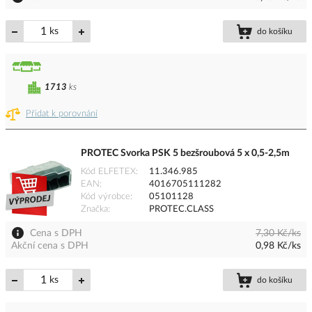
ks
do košíku
1713
ks
Přidat k porovnání
PROTEC Svorka PSK 5 bezšroubová 5 x 0,5-2,5m
Kód ELFETEX
11.346.985
EAN
4016705111282
Kód výrobce
05101128
Značka
PROTEC.CLASS
Cena s DPH
7,30 Kč/ks
Akční cena s DPH
0,98 Kč/ks
ks
do košíku