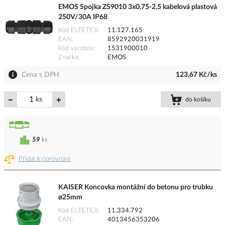
EMOS Spojka ZS9010 3x0,75-2,5 kabelová plastová
250V/30A IP68
Kód ELFETEX
11.127.165
EAN
8592920031919
Kód výrobce
1531900010
Značka
EMOS
Cena s DPH
123,67 Kč/ks
ks
do košíku
59
ks
Přidat k porovnání
KAISER Koncovka montážní do betonu pro trubku
ø25mm
Kód ELFETEX
11.334.792
EAN
4013456353206