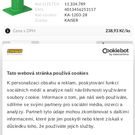
Kód ELFETEX
11.334.789
EAN
4013456253117
Kód výrobce
KA-1203-28
Značka
KAISER
Cena s DPH
238,93 Kč/ks
ks
do košíku
Tento produkt je v balení po 10 ks
Na dotaz
K objednání
Tato webová stránka používá cookies
Přidat k porovnání
K personalizaci obsahu a reklam, poskytování funkcí
sociálních médií a analýze naší návštěvnosti využíváme
soubory cookie. Informace o tom, jak náš web používáte,
KAISER Přechodka pro trubku 36 mm montážní
sdílíme se svými partnery pro sociální média, inzerci a
Kód ELFETEX
11.334.788
analýzy. Partneři tyto údaje mohou zkombinovat s dalšími
EAN
4013456355569
Kód výrobce
KA-1202-34
informacemi, které jste jim poskytli nebo které získali v
Značka
KAISER
důsledku toho, že používáte jejich služby.
Cena s DPH
195,54 Kč/ks