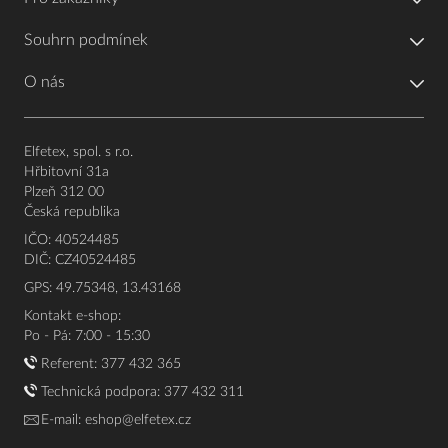
Souhrn podmínek
O nás
Elfetex, spol. s r.o.
Hřbitovní 31a
Plzeň 312 00
Česká republika
IČO: 40524485
DIČ: CZ40524485
GPS: 49.75348, 13.43168
Kontakt e-shop:
Po - Pá: 7:00 - 15:30
Referent:
377 432 365
Technická podpora: 377 432 311
E-mail:
eshop@elfetex.cz