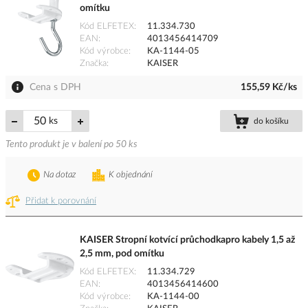
omítku
Kód ELFETEX
11.334.730
EAN
4013456414709
Kód výrobce
KA-1144-05
Značka
KAISER
Cena s DPH
155,59 Kč/ks
ks
do košíku
Tento produkt je v balení po 50 ks
Na dotaz
K objednání
Přidat k porovnání
KAISER Stropní kotvící průchodkapro kabely 1,5 až
2,5 mm, pod omítku
Kód ELFETEX
11.334.729
EAN
4013456414600
Kód výrobce
KA-1144-00