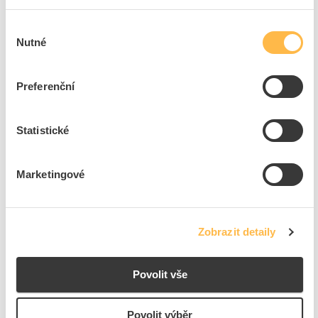
Výběr
ks
do košíku
Nutné
souhlasu
Tento produkt je v balení po 25 ks
Preferenční
Na dotaz
K objednání
Přidat k porovnání
Statistické
KAISER Koleno 30° pro trubku 32 mm, do betonu
Kód ELFETEX
11.334.787
Marketingové
EAN
4013456350212
Kód výrobce
KA-1202-29
Značka
KAISER
Zobrazit detaily
Cena s DPH
195,54 Kč/ks
ks
do košíku
Povolit vše
Tento produkt je v balení po 25 ks
Povolit výběr