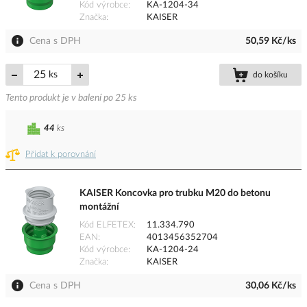
Kód výrobce
KA-1204-34
Značka
KAISER
Cena s DPH
50,59 Kč/ks
ks
do košíku
Tento produkt je v balení po 25 ks
44
ks
Přidat k porovnání
KAISER Koncovka pro trubku M20 do betonu
montážní
Kód ELFETEX
11.334.790
EAN
4013456352704
Kód výrobce
KA-1204-24
Značka
KAISER
Cena s DPH
30,06 Kč/ks