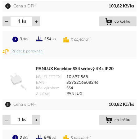
Cena s DPH
103,82 Kč/ks
ks
do košíku
3
dní
254
ks
K objednání
Přidat k porovnání
PANLUX Konektor SS4 sériový 4 4x IP20
Kód ELFETEX
10.697.568
EAN
8595216608246
Kód výrobce
SS4
Značka
PANLUX
Cena s DPH
103,82 Kč/ks
ks
do košíku
3
dní
848
ks
K objednání