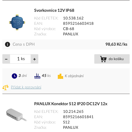
Svorkovnice 12V IP68
Kód ELFETEX
10.538.162
EAN
8595216603418
Kód výrobce
CB-68
Značka
PANLUX
Cena s DPH
98,63 Kč/ks
ks
do košíku
3
dní
45
ks
K objednání
Přidat k porovnání
PANLUX Konektor S12 IP20 DC12V 12x
Kód ELFETEX
10.214.265
EAN
8595216601841
Kód výrobce
S12
Značka
PANLUX