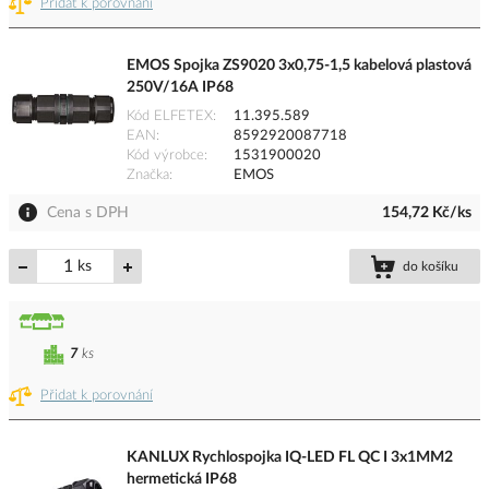
Přidat k porovnání
EMOS Spojka ZS9020 3x0,75-1,5 kabelová plastová
250V/16A IP68
Kód ELFETEX
11.395.589
EAN
8592920087718
Kód výrobce
1531900020
Značka
EMOS
Cena s DPH
154,72 Kč/ks
ks
do košíku
7
ks
Přidat k porovnání
KANLUX Rychlospojka IQ-LED FL QC I 3x1MM2
hermetická IP68