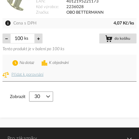
EAN
4012195221173
Kód výrobce
2236028
Značka
OBO BETTERMANN
Cena s DPH
4,07 Kč/ks
ks
do košíku
Tento produkt je v balení po 100 ks
Na dotaz
K objednání
Přidat k porovnání
Zobrazit
Pro zákazníky