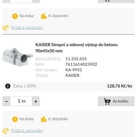
Na dotaz
K objednání
Přidat k porovnání
KAISER Stropní a stěnový výstup do betonu
90x45x50 mm
Kód ELFETEX
11.335.435
EAN
7611614025902
Kód výrobce
KA-9951
Značka
KAISER
Cena s DPH
128,76 Kč/ks
ks
do košíku
Na dotaz
K objednání
Přidat k porovnání