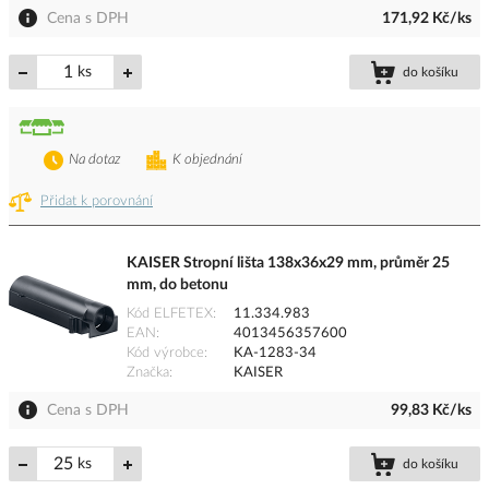
Cena s DPH
171,92 Kč/ks
ks
do košíku
Na dotaz
K objednání
Přidat k porovnání
KAISER Stropní lišta 138x36x29 mm, průměr 25
mm, do betonu
Kód ELFETEX
11.334.983
EAN
4013456357600
Kód výrobce
KA-1283-34
Značka
KAISER
Cena s DPH
99,83 Kč/ks
ks
do košíku