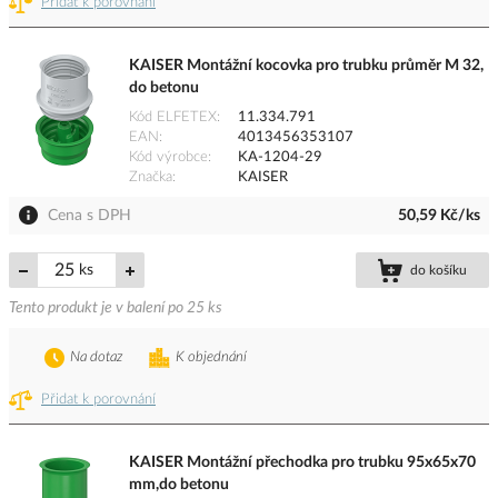
Přidat k porovnání
KAISER Montážní kocovka pro trubku průměr M 32,
do betonu
Kód ELFETEX
11.334.791
EAN
4013456353107
Kód výrobce
KA-1204-29
Značka
KAISER
Cena s DPH
50,59 Kč/ks
ks
do košíku
Tento produkt je v balení po 25 ks
Na dotaz
K objednání
Přidat k porovnání
KAISER Montážní přechodka pro trubku 95x65x70
mm,do betonu