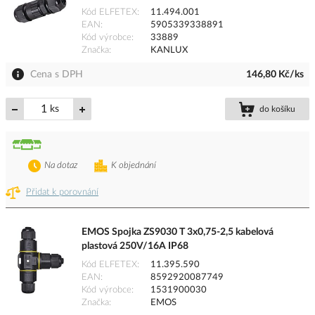
Kód ELFETEX
11.494.001
EAN
5905339338891
Kód výrobce
33889
Značka
KANLUX
Cena s DPH
146,80 Kč/ks
ks
do košíku
Na dotaz
K objednání
Přidat k porovnání
EMOS Spojka ZS9030 T 3x0,75-2,5 kabelová
plastová 250V/16A IP68
Kód ELFETEX
11.395.590
EAN
8592920087749
Kód výrobce
1531900030
Značka
EMOS