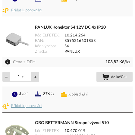
Přidat k porovnání
PANLUX Konektor S4 12V DC 4x IP20
Kód ELFETEX
10.214.264
EAN
8595216601858
Kód výrobce
S4
Značka
PANLUX
Cena s DPH
103,82 Kč/ks
ks
do košíku
3
dní
276
ks
K objednání
Přidat k porovnání
OBO BETTERMANN Stropní vývod 510
Kód ELFETEX
10.470.019