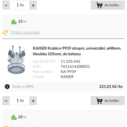
ks
do košíku
33
ks
Přidat k porovnání
KAISER Krabice 9959 stropní, univerzální, ø48mm,
hloubka 105mm, do betonu
Kód ELFETEX
11.335.442
EAN
7611614208831
Kód výrobce
KA-9959
Značka
KAISER
Cena s DPH
221,01 Kč/ks
ks
do košíku
20
ks