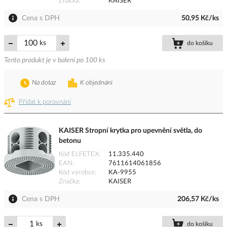
Značka
KAISER
Cena s DPH
50,95 Kč/ks
ks
do košíku
Tento produkt je v balení po 100 ks
Na dotaz
K objednání
Přidat k porovnání
KAISER Stropní krytka pro upevnění světla, do
betonu
Kód ELFETEX
11.335.440
EAN
7611614061856
Kód výrobce
KA-9955
Značka
KAISER
Cena s DPH
206,57 Kč/ks
ks
do košíku