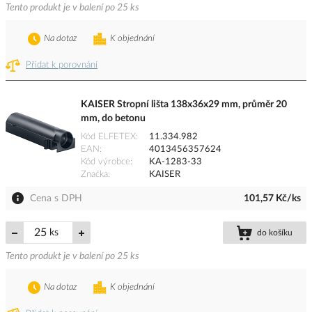
Tento produkt je v balení po 25 ks
Na dotaz
K objednání
Přidat k porovnání
KAISER Stropní lišta 138x36x29 mm, průměr 20
mm, do betonu
Kód ELFETEX
11.334.982
EAN
4013456357624
Kód výrobce
KA-1283-33
Značka
KAISER
Cena s DPH
101,57 Kč/ks
ks
do košíku
Tento produkt je v balení po 25 ks
Na dotaz
K objednání