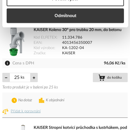
Na dotaz
K objednání
Přidat k porovnání
Odmítnout
KAISER Koleno 30° pro trubku 20 mm, do betonu
Kód ELFETEX
11.334.786
EAN
4013456350007
Kód výrobce
KA-1202-04
Značka
KAISER
Cena s DPH
96,06 Kč/ks
ks
do košíku
Tento produkt je v balení po 25 ks
Na dotaz
K objednání
Přidat k porovnání
KAISER Stropní kotvící průchodka s lustrhákem, pod