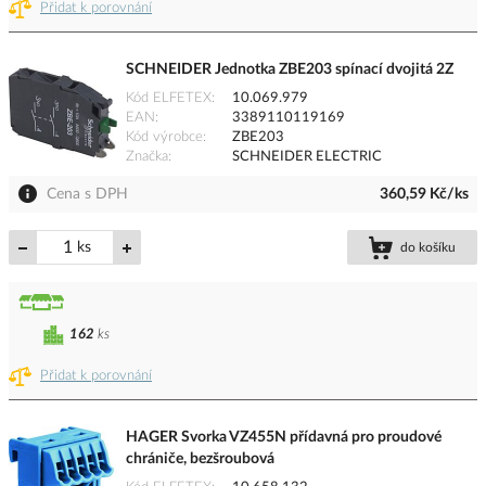
Přidat k porovnání
SCHNEIDER Jednotka ZBE203 spínací dvojitá 2Z
Kód ELFETEX
10.069.979
EAN
3389110119169
Kód výrobce
ZBE203
Značka
SCHNEIDER ELECTRIC
Cena s DPH
360,59 Kč/ks
ks
do košíku
162
ks
Přidat k porovnání
HAGER Svorka VZ455N přídavná pro proudové
chrániče, bezšroubová