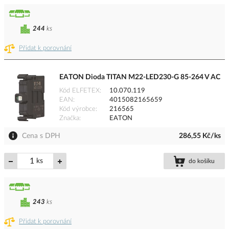
244
ks
Přidat k porovnání
EATON Dioda TITAN M22-LED230-G 85-264 V AC
Kód ELFETEX
10.070.119
EAN
4015082165659
Kód výrobce
216565
Značka
EATON
Cena s DPH
286,55 Kč/ks
ks
do košíku
243
ks
Přidat k porovnání