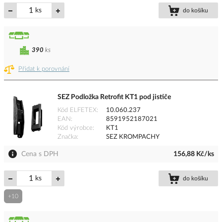
ks
do košíku
390
ks
Přidat k porovnání
SEZ Podložka Retrofit KT1 pod jističe
Kód ELFETEX
10.060.237
EAN
8591952187021
Kód výrobce
KT1
Značka
SEZ KROMPACHY
Cena s DPH
156,88 Kč/ks
ks
do košíku
+10