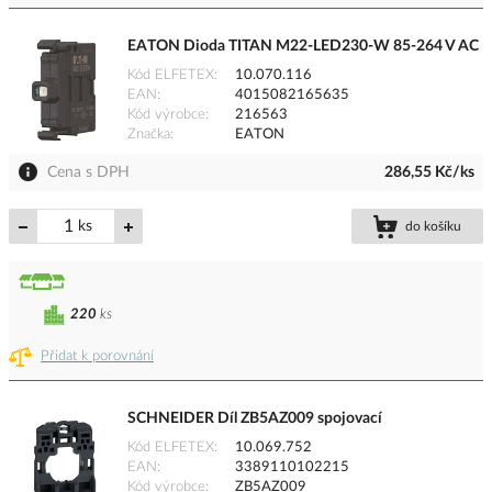
EATON Dioda TITAN M22-LED230-W 85-264 V AC
Kód ELFETEX
10.070.116
EAN
4015082165635
Kód výrobce
216563
Značka
EATON
Cena s DPH
286,55 Kč/ks
ks
do košíku
220
ks
Přidat k porovnání
SCHNEIDER Díl ZB5AZ009 spojovací
Kód ELFETEX
10.069.752
EAN
3389110102215
Kód výrobce
ZB5AZ009