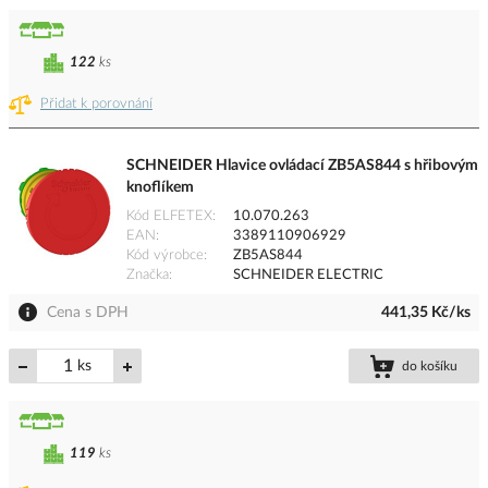
122
ks
Přidat k porovnání
SCHNEIDER Hlavice ovládací ZB5AS844 s hřibovým
knoflíkem
Kód ELFETEX
10.070.263
EAN
3389110906929
Kód výrobce
ZB5AS844
Značka
SCHNEIDER ELECTRIC
Cena s DPH
441,35 Kč/ks
ks
do košíku
119
ks