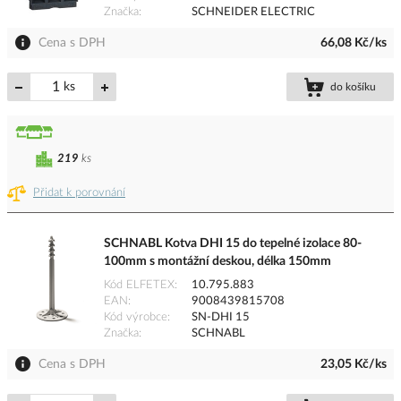
Značka
SCHNEIDER ELECTRIC
Cena s DPH
66,08 Kč/ks
ks
do košíku
219
ks
Přidat k porovnání
SCHNABL Kotva DHI 15 do tepelné izolace 80-
100mm s montážní deskou, délka 150mm
Kód ELFETEX
10.795.883
EAN
9008439815708
Kód výrobce
SN-DHI 15
Značka
SCHNABL
Cena s DPH
23,05 Kč/ks