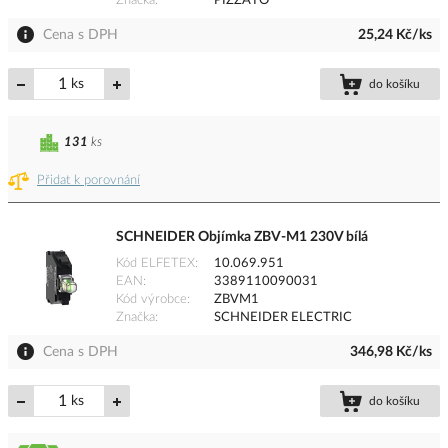
Značka
PIZZATO
Cena s DPH
25,24 Kč/ks
ks
do košíku
131
ks
Přidat k porovnání
SCHNEIDER Objímka ZBV-M1 230V bílá
Kód ELFETEX
10.069.951
EAN
3389110090031
Kód výrobce
ZBVM1
Značka
SCHNEIDER ELECTRIC
Cena s DPH
346,98 Kč/ks
ks
do košíku