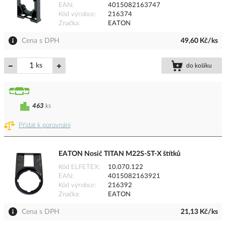
EAN
4015082163747
Kód výrobce
216374
Značka
EATON
Cena s DPH
49,60 Kč/ks
ks
do košíku
463
ks
Přidat k porovnání
EATON Nosič TITAN M22S-ST-X štítků
Kód ELFETEX
10.070.122
EAN
4015082163921
Kód výrobce
216392
Značka
EATON
Cena s DPH
21,13 Kč/ks