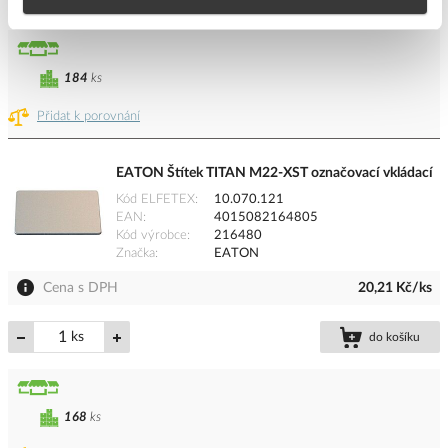
184
ks
Přidat k porovnání
EATON Štítek TITAN M22-XST označovací vkládací
Kód ELFETEX
10.070.121
EAN
4015082164805
Kód výrobce
216480
Značka
EATON
Cena s DPH
20,21 Kč/ks
ks
do košíku
168
ks