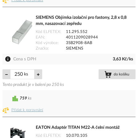
Přidat k porovnání
SIEMENS Objímka izolační pro fastony, 2,8 x 0,8
mm, nasazovací zepředu
Kód ELFETEX
11.295.552
EAN
4011209028944
Kód výrobce
3SB2908-8AB
Značka
SIEMENS
Cena s DPH
3,63 Kč/ks
ks
do košíku
Tento produkt je v balení po 250 ks
759
ks
Přidat k porovnání
EATON Adaptér TITAN M22-A čelní montáž
Kód ELFETEX
10.070.105