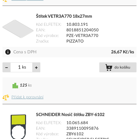
Štítek VETR3A770 18x27mm
Kód ELFETEX
10.803.191
EAN
8018851204050
Kód výrobce
PZE-VETR3A770
Značka
PIZZATO
Cena s DPH
26,67 Kč/ks
ks
do košíku
125
ks
Přidat k porovnání
SCHNEIDER Nosič štítku ZBY-6102
Kód ELFETEX
10.065.684
EAN
3389110095876
Kód výrobce
ZBY6102