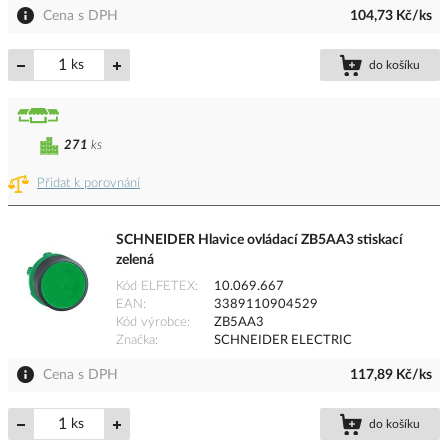
Cena s DPH
104,73 Kč/ks
ks
do košíku
271
ks
Přidat k porovnání
SCHNEIDER Hlavice ovládací ZB5AA3 stiskací
zelená
Kód ELFETEX
10.069.667
EAN
3389110904529
Kód výrobce
ZB5AA3
Značka
SCHNEIDER ELECTRIC
Cena s DPH
117,89 Kč/ks
ks
do košíku