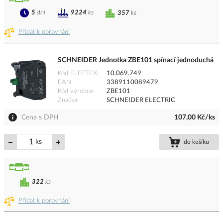
5
dní
9224
ks
357
ks
Přidat k porovnání
SCHNEIDER Jednotka ZBE101 spínací jednoduchá
Kód ELFETEX
10.069.749
EAN
3389110089479
Kód výrobce
ZBE101
Značka
SCHNEIDER ELECTRIC
Cena s DPH
107,00 Kč/ks
ks
do košíku
322
ks
Přidat k porovnání