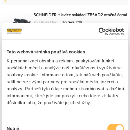
SCHNEIDER Hlavice ovládací ZB5AD2 otočná černá
Kód ELFETEX
10.069.738
EAN
3389110904963
Kód výrobce
ZB5AD2
Značka
SCHNEIDER ELECTRIC
Cena s DPH
202,55 Kč/ks
Tato webová stránka používá cookies
K personalizaci obsahu a reklam, poskytování funkcí
ks
do košíku
sociálních médií a analýze naší návštěvnosti využíváme
soubory cookie. Informace o tom, jak náš web používáte,
sdílíme se svými partnery pro sociální média, inzerci a
202
ks
analýzy. Partneři tyto údaje mohou zkombinovat s dalšími
informacemi, které jste jim poskytli nebo které získali v
Přidat k porovnání
důsledku toho, že používáte jejich služby.
SCHNEIDER Objímka ZBV-B1 24V bílá
Kód ELFETEX
10.069.943
Výběr
EAN
3389110089615
Nutné
souhlasu