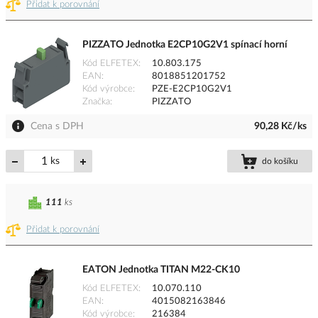
Přidat k porovnání
PIZZATO Jednotka E2CP10G2V1 spínací horní
Kód ELFETEX
10.803.175
EAN
8018851201752
Kód výrobce
PZE-E2CP10G2V1
Značka
PIZZATO
Cena s DPH
90,28 Kč/ks
ks
do košíku
111
ks
Přidat k porovnání
EATON Jednotka TITAN M22-CK10
Kód ELFETEX
10.070.110
EAN
4015082163846
Kód výrobce
216384