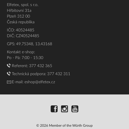
Elfetex, spol. s r.o.
Hřbitovní 31a
Plzeň 312 00
Česká republika
IČO: 40524485
DIČ: CZ40524485
GPS: 49.75348, 13.43168
Kontakt e-shop:
Po - Pá: 7:00 - 15:30
Referent:
377 432 365
Technická podpora: 377 432 311
E-mail:
eshop@elfetex.cz
© 2026 Member of the Würth Group