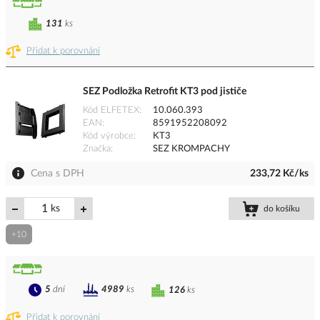
131
ks
Přidat k porovnání
SEZ Podložka Retrofit KT3 pod jističe
Kód ELFETEX
10.060.393
EAN
8591952208092
Kód výrobce
KT3
Značka
SEZ KROMPACHY
Cena s DPH
233,72 Kč/ks
ks
do košíku
+10
5
dní
4989
ks
126
ks
Přidat k porovnání