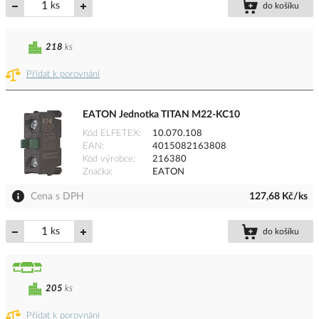
ks
do košíku
218
ks
Přidat k porovnání
EATON Jednotka TITAN M22-KC10
Kód ELFETEX
10.070.108
EAN
4015082163808
Kód výrobce
216380
Značka
EATON
Cena s DPH
127,68 Kč/ks
ks
do košíku
205
ks
Přidat k porovnání