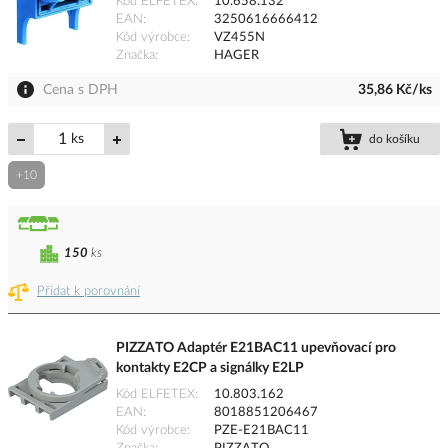
Kód ELFETEX
10.658.132
EAN
3250616666412
Kód výrobce
VZ455N
Značka
HAGER
Cena s DPH
35,86 Kč/ks
ks
do košíku
+10
150
ks
Přidat k porovnání
PIZZATO Adaptér E21BAC11 upevňovací pro
kontakty E2CP a signálky E2LP
Kód ELFETEX
10.803.162
EAN
8018851206467
Kód výrobce
PZE-E21BAC11