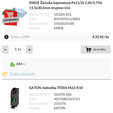
EMOS Žárovka bajonetová Px13,5S 2,4V 0,75A
11,5x30,5mm krypton čirá
Kód ELFETEX
10.024.421
EAN
8595092113001
Kód výrobce
1502024100
Značka
EMOS
Cena s DPH
4,32 Kč/ks
ks
do košíku
304
ks
Přidat k porovnání
EATON Jednotka TITAN M22-K10
Kód ELFETEX
10.070.106
EAN
4015082163761
Kód výrobce
216376
Značka
EATON