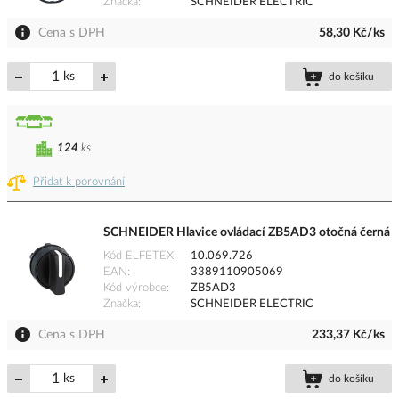
Značka
SCHNEIDER ELECTRIC
Cena s DPH
58,30 Kč/ks
ks
do košíku
124
ks
Přidat k porovnání
SCHNEIDER Hlavice ovládací ZB5AD3 otočná černá
Kód ELFETEX
10.069.726
EAN
3389110905069
Kód výrobce
ZB5AD3
Značka
SCHNEIDER ELECTRIC
Cena s DPH
233,37 Kč/ks
ks
do košíku