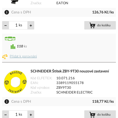
Značka
EATON
Cena s DPH
126,76 Kč/ks
ks
do košíku
110
ks
Přidat k porovnání
SCHNEIDER Štítek ZBY-9T30 nouzové zastavení
Kód ELFETEX
10.071.216
EAN
3389119055178
Kód výrobce
ZBY9T30
Značka
SCHNEIDER ELECTRIC
Cena s DPH
118,77 Kč/ks
ks
do košíku