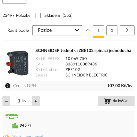
23497 Položky
Skladem
(553)
Stránka
Právě si prohlížíte stránk
Stránka
Strá
Další
Řadit podle
1
2
SCHNEIDER Jednotka ZBE102 spínací jednoduchá
Kód ELFETEX
10.069.750
EAN
3389110089486
Kód výrobce
ZBE102
Značka
SCHNEIDER ELECTRIC
Cena s DPH
107,00 Kč/ks
ks
do košíku
845
ks