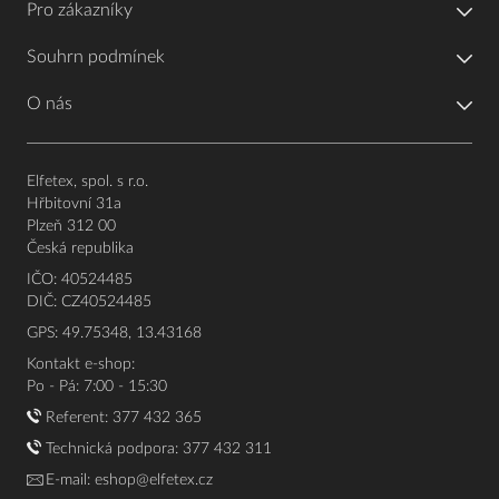
Pro zákazníky
Souhrn podmínek
O nás
Elfetex, spol. s r.o.
Hřbitovní 31a
Plzeň 312 00
Česká republika
IČO: 40524485
DIČ: CZ40524485
GPS: 49.75348, 13.43168
Kontakt e-shop:
Po - Pá: 7:00 - 15:30
Referent:
377 432 365
Technická podpora: 377 432 311
E-mail:
eshop@elfetex.cz