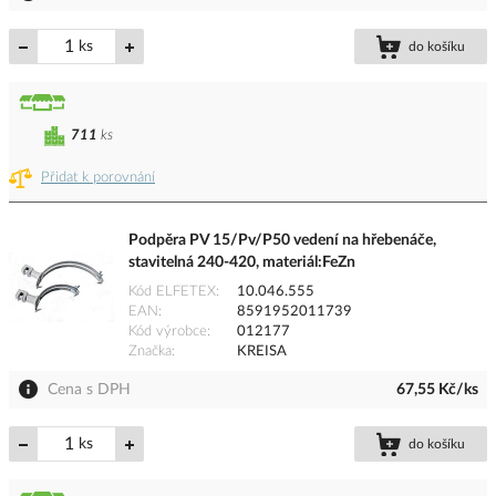
ks
do košíku
711
ks
Přidat k porovnání
Podpěra PV 15/Pv/P50 vedení na hřebenáče,
stavitelná 240-420, materiál:FeZn
Kód ELFETEX
10.046.555
EAN
8591952011739
Kód výrobce
012177
Značka
KREISA
Cena s DPH
67,55 Kč/ks
ks
do košíku