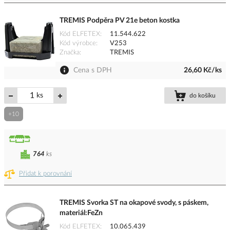
TREMIS Podpěra PV 21e beton kostka
Kód ELFETEX
11.544.622
Kód výrobce
V253
Značka
TREMIS
Cena s DPH
26,60 Kč/ks
ks
do košíku
+10
764
ks
Přidat k porovnání
TREMIS Svorka ST na okapové svody, s páskem,
materiál:FeZn
Kód ELFETEX
10.065.439