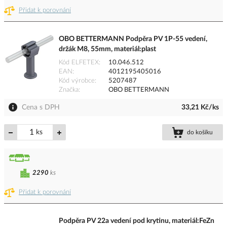
Přidat k porovnání
OBO BETTERMANN Podpěra PV 1P-55 vedení,
držák M8, 55mm, materiál:plast
Kód ELFETEX
10.046.512
EAN
4012195405016
Kód výrobce
5207487
Značka
OBO BETTERMANN
Cena s DPH
33,21 Kč/ks
ks
do košíku
2290
ks
Přidat k porovnání
Podpěra PV 22a vedení pod krytinu, materiál:FeZn