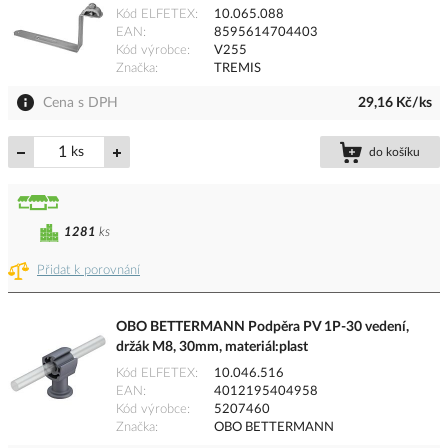
Kód ELFETEX
10.065.088
EAN
8595614704403
Kód výrobce
V255
Značka
TREMIS
Cena s DPH
29,16 Kč/ks
ks
do košíku
1281
ks
Přidat k porovnání
OBO BETTERMANN Podpěra PV 1P-30 vedení,
držák M8, 30mm, materiál:plast
Kód ELFETEX
10.046.516
EAN
4012195404958
Kód výrobce
5207460
Značka
OBO BETTERMANN