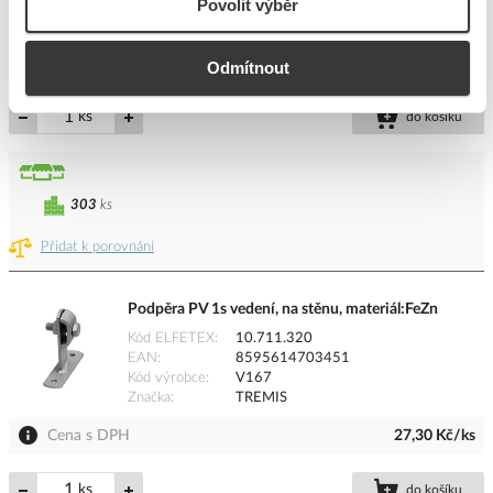
Povolit výběr
Kód výrobce
V177
Značka
TREMIS
Cena s DPH
58,15 Kč/ks
Odmítnout
ks
do košíku
303
ks
Přidat k porovnání
Podpěra PV 1s vedení, na stěnu, materiál:FeZn
Kód ELFETEX
10.711.320
EAN
8595614703451
Kód výrobce
V167
Značka
TREMIS
Cena s DPH
27,30 Kč/ks
ks
do košíku