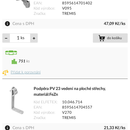
EAN
8595614701402
Kód výrobce
V095
Značka
TREMIS
Cena s DPH
47,09 Kč/ks
ks
do košíku
751
ks
Přidat k porovnání
Podpěra PV 23 vedení na ploché střechy,
materiál:FeZn
Kód ELFETEX
10.046.714
EAN
8595614704557
Kód výrobce
V270
Značka
TREMIS
Cena s DPH
21,33 Kč/ks