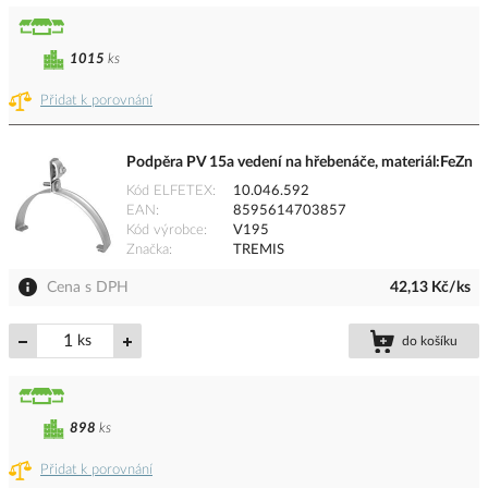
1015
ks
Přidat k porovnání
Podpěra PV 15a vedení na hřebenáče, materiál:FeZn
Kód ELFETEX
10.046.592
EAN
8595614703857
Kód výrobce
V195
Značka
TREMIS
Cena s DPH
42,13 Kč/ks
ks
do košíku
898
ks
Přidat k porovnání