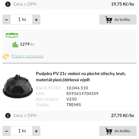
Cena s DPH
19,75 Kč/ks
ks
do košíku
1279
ks
Přidat k porovnání
Podpěra PV 21c vedení na ploché střechy, kruh,
materiál:plast,štěrková výplň
Kód ELFETEX
10.046.510
EAN
8595614704359
Kód výrobce
V250
Značka
TREMIS
Cena s DPH
27,75 Kč/ks
ks
do košíku