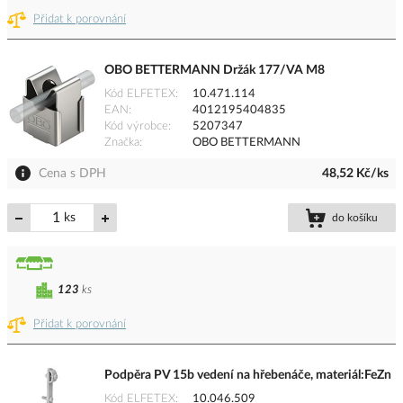
Přidat k porovnání
OBO BETTERMANN Držák 177/VA M8
Kód ELFETEX
10.471.114
EAN
4012195404835
Kód výrobce
5207347
Značka
OBO BETTERMANN
Cena s DPH
48,52 Kč/ks
ks
do košíku
123
ks
Přidat k porovnání
Podpěra PV 15b vedení na hřebenáče, materiál:FeZn
Kód ELFETEX
10.046.509