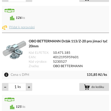
126
ks
Přidat k porovnání
OBO BETTERMANN Držák 113/Z-20 pro jímací tyč
20mm
Kód ELFETEX
10.471.185
EAN
4012195959601
Kód výrobce
5230527
Značka
OBO BETTERMANN
Cena s DPH
131,85 Kč/ks
ks
do košíku
125
ks