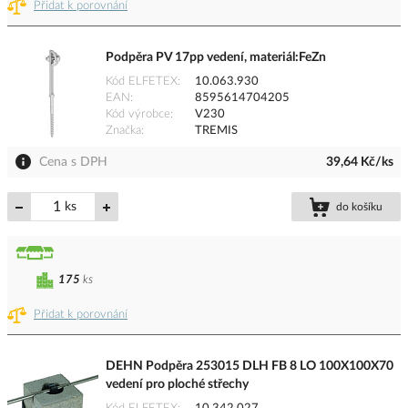
Přidat k porovnání
Podpěra PV 17pp vedení, materiál:FeZn
Kód ELFETEX
10.063.930
EAN
8595614704205
Kód výrobce
V230
Značka
TREMIS
Cena s DPH
39,64 Kč/ks
ks
do košíku
175
ks
Přidat k porovnání
DEHN Podpěra 253015 DLH FB 8 LO 100X100X70
vedení pro ploché střechy