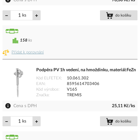
Cena s DPH
78,30 Kč/ks
ks
do košíku
158
ks
Přidat k porovnání
Podpěra PV 1h vedení, na hmoždinku, materiál:FeZn
Kód ELFETEX
10.061.302
EAN
8595614703406
Kód výrobce
V165
Značka
TREMIS
Cena s DPH
25,11 Kč/ks
ks
do košíku