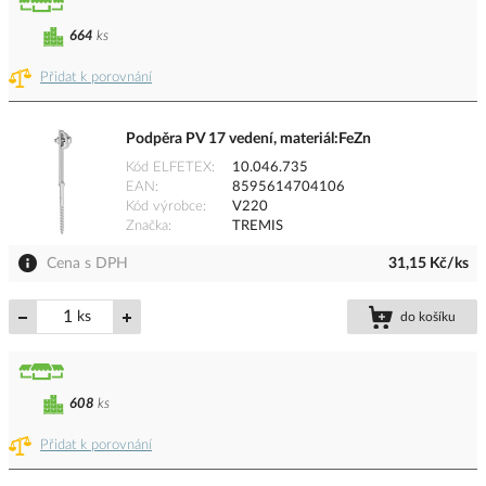
664
ks
Přidat k porovnání
Podpěra PV 17 vedení, materiál:FeZn
Kód ELFETEX
10.046.735
EAN
8595614704106
Kód výrobce
V220
Značka
TREMIS
Cena s DPH
31,15 Kč/ks
ks
do košíku
608
ks
Přidat k porovnání