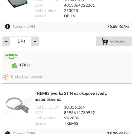
Kód ELFETEX
10.342.027
EAN
4013364022201
Kód výrobce
253015
Značka
DEHN
Cena s DPH
76,68 Kč/ks
ks
do košíku
170
ks
Přidat k porovnání
TREMIS Svorka ST N na okapové svody,
materiál:nerez
Kód ELFETEX
10.056.264
EAN
8595614730952
Kód výrobce
VN2080
Značka
TREMIS