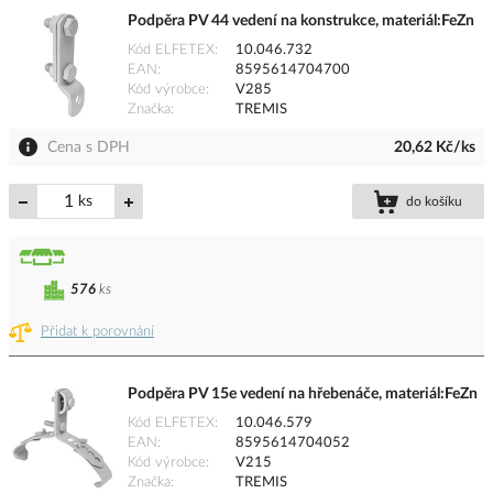
Podpěra PV 44 vedení na konstrukce, materiál:FeZn
Kód ELFETEX
10.046.732
EAN
8595614704700
Kód výrobce
V285
Značka
TREMIS
Cena s DPH
20,62 Kč/ks
ks
do košíku
576
ks
Přidat k porovnání
Podpěra PV 15e vedení na hřebenáče, materiál:FeZn
Kód ELFETEX
10.046.579
EAN
8595614704052
Kód výrobce
V215
Značka
TREMIS