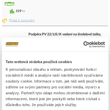
329
ks
Přidat k porovnání
Podpěra PV 22/LIS/K vedení na šindelové tašky,
kovový klips, materiál:FeZn
Kód ELFETEX
10.046.565
EAN
8595205302216
Kód výrobce
012253
Značka
KREISA
Tato webová stránka používá cookies
Cena s DPH
63,69 Kč/ks
K personalizaci obsahu a reklam, poskytování funkcí
sociálních médií a analýze naší návštěvnosti využíváme
ks
do košíku
soubory cookie. Informace o tom, jak náš web používáte,
sdílíme se svými partnery pro sociální média, inzerci a
analýzy. Partneři tyto údaje mohou zkombinovat s dalšími
informacemi, které jste jim poskytli nebo které získali v
311
ks
důsledku toho, že používáte jejich služby.
Přidat k porovnání