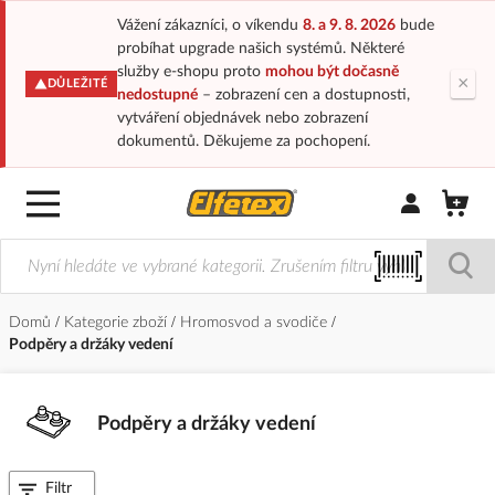
Vážení zákazníci, o víkendu
8. a 9. 8. 2026
bude
probíhat upgrade našich systémů. Některé
služby e-shopu proto
mohou být dočasně
×
DŮLEŽITÉ
nedostupné
– zobrazení cen a dostupnosti,
vytváření objednávek nebo zobrazení
dokumentů. Děkujeme za pochopení.
Přihlásit/Regi
Domů
Kategorie zboží
Hromosvod a svodiče
Podpěry a držáky vedení
Podpěry a držáky vedení
Filtr