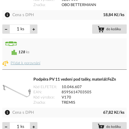
Značka
OBO BETTERMANN
Cena s DPH
18,84 Kč/ks
ks
do košíku
128
ks
Přidat k porovnání
Podpěra PV 11 vedení pod tašky, materiál:FeZn
Kód ELFETEX
10.046.607
EAN
8595614703505
Kód výrobce
V170
Značka
TREMIS
Cena s DPH
67,82 Kč/ks
ks
do košíku