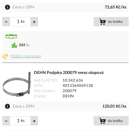
Cena s DPH
72,65 Kč/ks
ks
do košíku
365
ks
Přidat k porovnání
DEHN Podpěra 200079 nerez okapová
Kód ELFETEX
10.342.636
EAN
4013364069138
Kód výrobce
200079
Značka
DEHN
Cena s DPH
120,01 Kč/ks
ks
do košíku