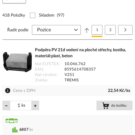
418 Položky
Skladem
(97)
Stránka
Právě si prohlížíte stránk
Stránka
Strá
Další
Řadit podle
1
2
Podpěra PV 21d vedení na ploché střechy, kostka,
materiál:plast, beton
Kód ELFETEX
10.046.762
EAN
8595614708357
Kód výrobce
V251
Značka
TREMIS
Cena s DPH
22,54 Kč/ks
ks
do košíku
6807
ks