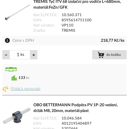
TREMIS Tyč ITV 68 izolační pro vodiče L=680mm,
materiál:FeZn/GFK
Kód ELFETEX
10.560.371
EAN
8595614751100
Kód výrobce
VP110
Značka
TREMIS
Cena s DPH
218,77 Kč/ks
ks
do košíku
133
ks
Přidat k porovnání
OBO BETTERMANN Podpěra PV 1P-20 vedení,
držák M8, 20mm, materiál:plast
Kód ELFETEX
10.046.584
EAN
4012195404897
Kód výrobce
5207444