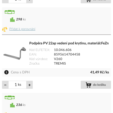
298
ks
Přidat k porovnání
Podpěra PV 22ap vedení pod krytinu, materiál:FeZn
Kód ELFETEX
10.046.606
EAN
8595614704458
Kód výrobce
V260
Značka
TREMIS
Cena s DPH
41,49 Kč/ks
ks
do košíku
236
ks