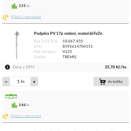
155
ks
Přidat k porovnání
Podpěra PV 17p vedení, materiál:FeZn
Kód ELFETEX
10.067.435
EAN
8595614704151
Kód výrobce
V225
Značka
TREMIS
Cena s DPH
35,70 Kč/ks
ks
do košíku
146
ks
Přidat k porovnání