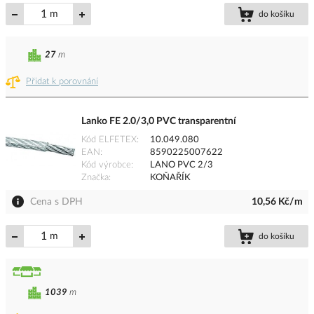
m
do košíku
27
m
Přidat k porovnání
Lanko FE 2.0/3,0 PVC transparentní
Kód ELFETEX
10.049.080
EAN
8590225007622
Kód výrobce
LANO PVC 2/3
Značka
KOŇAŘÍK
Cena s DPH
10,56 Kč/m
m
do košíku
1039
m