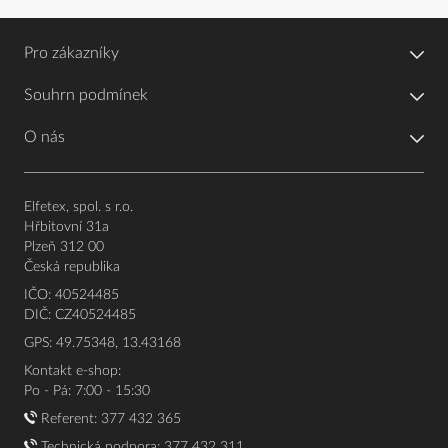
Pro zákazníky
Souhrn podmínek
O nás
Elfetex, spol. s r.o.
Hřbitovní 31a
Plzeň 312 00
Česká republika
IČO: 40524485
DIČ: CZ40524485
GPS: 49.75348, 13.43168
Kontakt e-shop:
Po - Pá: 7:00 - 15:30
Referent:
377 432 365
Technická podpora: 377 432 311