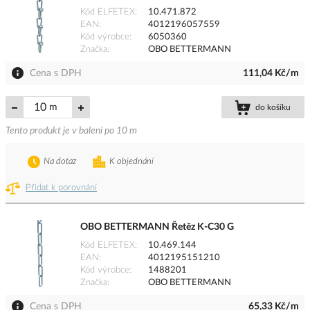
Kód ELFETEX
10.471.872
EAN
4012196057559
Kód výrobce
6050360
Značka
OBO BETTERMANN
Cena s DPH
111,04 Kč/m
m
do košíku
Tento produkt je v balení po 10 m
Na dotaz
K objednání
Přidat k porovnání
OBO BETTERMANN Řetěz K-C30 G
Kód ELFETEX
10.469.144
EAN
4012195151210
Kód výrobce
1488201
Značka
OBO BETTERMANN
Cena s DPH
65,33 Kč/m