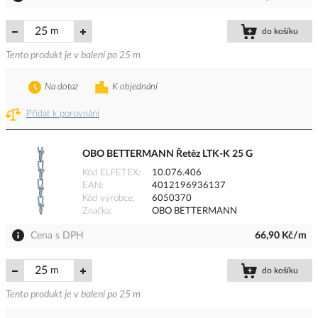
m
do košíku
Tento produkt je v balení po 25 m
Na dotaz
K objednání
Přidat k porovnání
OBO BETTERMANN Řetěz LTK-K 25 G
Kód ELFETEX
10.076.406
EAN
4012196936137
Kód výrobce
6050370
Značka
OBO BETTERMANN
Cena s DPH
66,90 Kč/m
m
do košíku
Tento produkt je v balení po 25 m