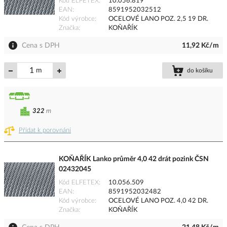
Kód ELFETEX
10.056.819
EAN
8591952032512
Kód výrobce
OCELOVÉ LANO POZ. 2,5 19 DR.
Značka
KOŇAŘÍK
Cena s DPH
11,92 Kč/m
m
do košíku
322
m
Přidat k porovnání
KOŇAŘÍK Lanko průměr 4,0 42 drát pozink ČSN
02432045
Kód ELFETEX
10.056.509
EAN
8591952032482
Kód výrobce
OCELOVÉ LANO POZ. 4,0 42 DR.
Značka
KOŇAŘÍK