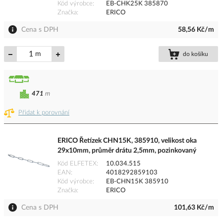
Kód výrobce
EB-CHK25K 385870
Značka
ERICO
Cena s DPH
58,56 Kč/m
m
do košíku
471
m
Přidat k porovnání
ERICO Řetízek CHN15K, 385910, velikost oka
29x10mm, průměr drátu 2,5mm, pozinkovaný
Kód ELFETEX
10.034.515
EAN
4018292859103
Kód výrobce
EB-CHN15K 385910
Značka
ERICO
Cena s DPH
101,63 Kč/m