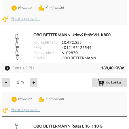
Na dotaz
K objednání
Přidat k porovnání
OBO BETTERMANN Uzlový řetěz VH-K800
Kód ELFETEX
10.472.555
EAN
4012195125549
Kód výrobce
6109870
Značka
OBO BETTERMANN
Cena s DPH
188,40 Kč/m
m
do košíku
Na dotaz
K objednání
Přidat k porovnání
OBO BETTERMANN Řetěz LTK-K 10 G