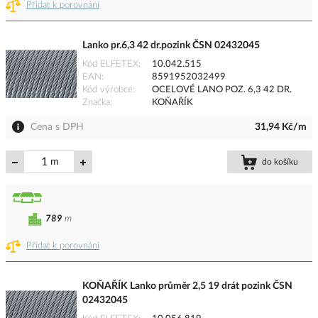
Přidat k porovnání
Lanko pr.6,3 42 dr.pozink ČSN 02432045
Kód ELFETEX
10.042.515
EAN
8591952032499
Kód výrobce
OCELOVÉ LANO POZ. 6,3 42 DR.
Značka
KOŇAŘÍK
Cena s DPH
31,94 Kč/m
m
do košíku
789
m
Přidat k porovnání
KOŇAŘÍK Lanko průměr 2,5 19 drát pozink ČSN
02432045