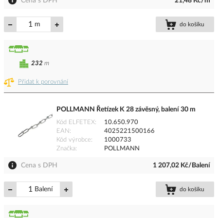
Cena s DPH
21,48 Kč/m
m
do košíku
232
m
Přidat k porovnání
POLLMANN Řetízek K 28 závěsný, balení 30 m
Kód ELFETEX
10.650.970
EAN
4025221500166
Kód výrobce
1000733
Značka
POLLMANN
Cena s DPH
1 207,02 Kč/Balení
Balení
do košíku