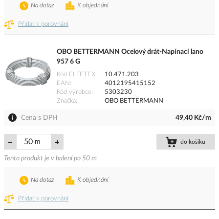
Na dotaz
K objednání
Přidat k porovnání
OBO BETTERMANN Ocelový drát-Napínací lano
957 6 G
Kód ELFETEX
10.471.203
EAN
4012195415152
Kód výrobce
5303230
Značka
OBO BETTERMANN
Cena s DPH
49,40 Kč/m
m
do košíku
Tento produkt je v balení po 50 m
Na dotaz
K objednání
Přidat k porovnání