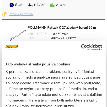
5
dní
8
Balení
2
Balení
Přidat k porovnání
POLLMANN Řetízek K 27 závěsný, balení 30 m
Kód ELFETEX
10.650.969
EAN
4025221500029
Kód výrobce
1000732
Značka
POLLMANN
Cena s DPH
998,54 Kč/Balení
Tato webová stránka používá cookies
Balení
do košíku
K personalizaci obsahu a reklam, poskytování funkcí
sociálních médií a analýze naší návštěvnosti využíváme
soubory cookie. Informace o tom, jak náš web používáte,
5
dní
23
Balení
2
Balení
sdílíme se svými partnery pro sociální média, inzerci a
analýzy. Partneři tyto údaje mohou zkombinovat s dalšími
Přidat k porovnání
informacemi, které jste jim poskytli nebo které získali v
důsledku toho, že používáte jejich služby.