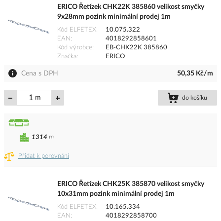
ERICO Řetízek CHK22K 385860 velikost smyčky
9x28mm pozink minimální prodej 1m
Kód ELFETEX
10.075.322
EAN
4018292858601
Kód výrobce
EB-CHK22K 385860
Značka
ERICO
Cena s DPH
50,35 Kč/m
m
do košíku
1314
m
Přidat k porovnání
ERICO Řetízek CHK25K 385870 velikost smyčky
10x31mm pozink minimální prodej 1m
Kód ELFETEX
10.165.334
EAN
4018292858700