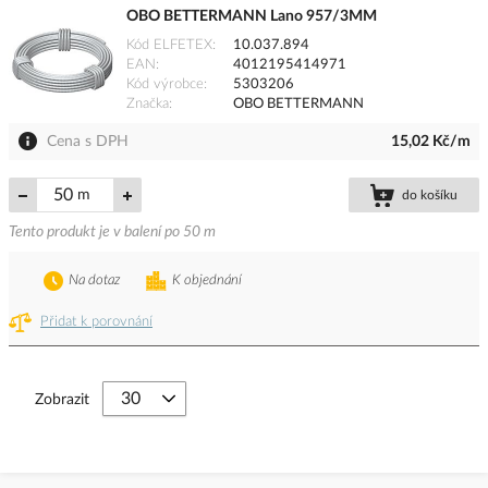
OBO BETTERMANN Lano 957/3MM
Kód ELFETEX
10.037.894
EAN
4012195414971
Kód výrobce
5303206
Značka
OBO BETTERMANN
Cena s DPH
15,02 Kč/m
m
do košíku
Tento produkt je v balení po 50 m
Na dotaz
K objednání
Přidat k porovnání
Zobrazit