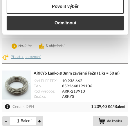
Povolit výběr
Cena s DPH
70,23 Kč/m
Odmítnout
m
do košíku
Tento produkt je v balení po 30 m
Na dotaz
K objednání
Přidat k porovnání
ARKYS Lanko ⌀ 3mm závěsné FeZn (1 ks = 50 m)
Kód ELFETEX
10.936.662
EAN
8592648199106
Kód výrobce
ARK-219910
Značka
ARKYS
Cena s DPH
1 239,40 Kč/Balení
Balení
do košíku