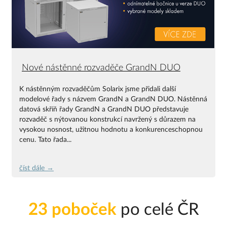
Nové nástěnné rozvaděče GrandN DUO
K nástěnným rozvaděčům Solarix jsme přidali další
modelové řady s názvem GrandN a GrandN DUO. Nástěnná
datová skříň řady GrandN a GrandN DUO představuje
rozvaděč s nýtovanou konstrukcí navržený s důrazem na
vysokou nosnost, užitnou hodnotu a konkurenceschopnou
cenu. Tato řada...
číst dále →
23 poboček
po celé ČR