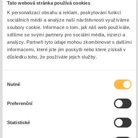
Tato webová stránka používá cookies
K personalizaci obsahu a reklam, poskytování funkcí
sociálních médií a analýze naší návštěvnosti využíváme
ABB Přívěsek 8300-0-
ABB Zásuvka REFLEX SI
8151 identifikační
5518D-A2349 Z
soubory cookie. Informace o tom, jak náš web používáte,
sdílíme se svými partnery pro sociální média, inzerci a
Kód ELFETEX
11.021.926
Kód ELFETEX
10.080.176
analýzy. Partneři tyto údaje mohou zkombinovat s dalšími
informacemi, které jste jim poskytli nebo které získali v
důsledku toho, že používáte jejich služby.
162,71 Kč/ks
Cena s DPH
153,36 Kč/ks
107,81 Kč/ks
Akční cena s DPH
Cena s DPH
Výběr
472
ks
283
ks
Nutné
souhlasu
do
do
košíku
košíku
Preferenční
Statistické
Zobrazit všechny položky ve výprodeji