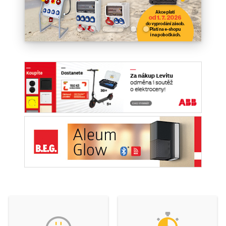
Topení a ohřev vody
Ventilátory
Ovládání a regulace
Elektromobilita
technologií
Energetika
Výprodej