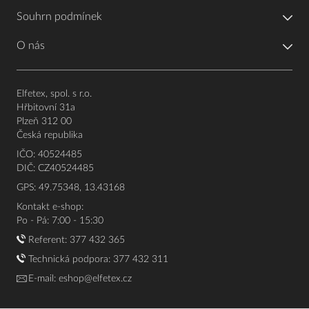
Souhrn podmínek
O nás
Elfetex, spol. s r.o.
Hřbitovní 31a
Plzeň 312 00
Česká republika
IČO: 40524485
DIČ: CZ40524485
GPS: 49.75348, 13.43168
Kontakt e-shop:
Po - Pá: 7:00 - 15:30
Referent:
377 432 365
Technická podpora: 377 432 311
E-mail:
eshop@elfetex.cz