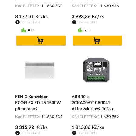
Kód ELFETEX
11.630.632
Kód ELFETEX
11.630.636
3 177,31 Kč/ks
3 993,36 Kč/ks
Cena s DPH
Cena s DPH
8
ks
7
ks
do
do
košíku
košíku
FENIX Konvektor
ABB Tělo
ECOFLEX ED 15 1500W
2CKA006710A0041
přímotopný ...
Aktor žaluziový, 1náso...
Kód ELFETEX
11.630.634
Kód ELFETEX
11.620.959
3 315,92 Kč/ks
1 815,86 Kč/ks
Cena s DPH
Cena s DPH