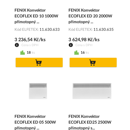
FENIX Konvektor
FENIX Konvektor
ECOFLEX ED 10 1000W
ECOFLEX ED 20 2000W
přímotopný ...
přímotopný ...
Kód ELFETEX
11.630.633
Kód ELFETEX
11.630.635
3 236,54 Kč/ks
3 624,98 Kč/ks
Cena s DPH
Cena s DPH
18
ks
16
ks
do
do
košíku
košíku
FENIX Konvektor
FENIX Konvektor
ECOFLEX ED 05 500W
ECOFLEX ED25 2500W
přímotopný ...
přímotopný s...