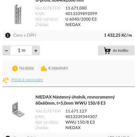
U-profil, 60x40x2000 mm
Kód ELFETEX
11.671.080
EAN
4013339892099
Kód výrobce
U 6040/2000 E3
Značka
NIEDAX
Cena s DPH
1 432,25 Kč/m
m
do košíku
Na dotaz
K objednání
Přidat k porovnání
NIEDAX Nástenný úhelník, rovnoramenný
60x60mm, t=5,0mm WWU 150/8 E3
Kód ELFETEX
11.671.127
EAN
4013339344307
Kód výrobce
WWU 150/8 E3
Značka
NIEDAX