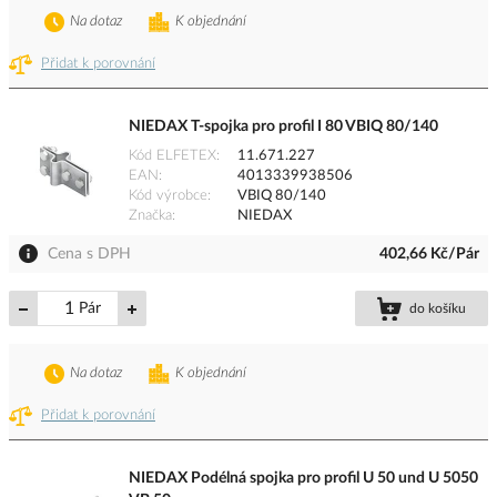
Na dotaz
K objednání
Přidat k porovnání
NIEDAX T-spojka pro profil I 80 VBIQ 80/140
Kód ELFETEX
11.671.227
EAN
4013339938506
Kód výrobce
VBIQ 80/140
Značka
NIEDAX
Cena s DPH
402,66 Kč/Pár
Pár
do košíku
Na dotaz
K objednání
Přidat k porovnání
NIEDAX Podélná spojka pro profil U 50 und U 5050