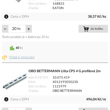
Kód výrobce
168823
Značka
EATON
Cena s DPH
38,37 Kč/ks
ks
do košíku
Tento produkt je v balení po 20 ks
60
ks
Přidat k porovnání
OBO BETTERMANN Lišta CPS 4 G profilová 2m
Kód ELFETEX
10.075.419
EAN
4012195050230
Kód výrobce
1121979
Značka
OBO BETTERMANN
Cena s DPH
496,04 Kč/m