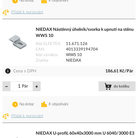
Na dotaz
K objednání
Přidat k porovnání
NIEDAX Nástěnný úhelník/svorka k upnutí na stěnu
WWS 10
Kód ELFETEX
11.671.126
EAN
4013339194704
Kód výrobce
WWS 10
Značka
NIEDAX
Cena s DPH
186,61 Kč/Pár
Pár
do košíku
Na dotaz
K objednání
Přidat k porovnání
NIEDAX U-profil, 60x40x3000 mm U 6040/3000 E3