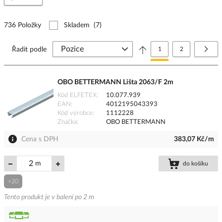
736 Položky
Skladem
(7)
Stránka
Právě si prohlížíte stránk
Stránka
Strá
Další
Řadit podle
1
2
OBO BETTERMANN Lišta 2063/F 2m
Kód ELFETEX
10.077.939
EAN
4012195043393
Kód výrobce
1112228
Značka
OBO BETTERMANN
Cena s DPH
383,07 Kč/m
m
do košíku
+20
Tento produkt je v balení po 2 m