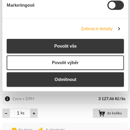
Marketingové
Cena s DPH
527,86 Kč/m
m
do košíku
Zobrazit detaily
Na dotaz
K objednání
Povolit vše
Přidat k porovnání
Povolit výběr
NIEDAX U-profil, 60x40x4500 mm U 6040/4500 F
Kód ELFETEX
11.670.477
EAN
4013339891757
Odmítnout
Kód výrobce
U 6040/4500 F
Značka
NIEDAX
Cena s DPH
3 127,46 Kč/ks
ks
do košíku