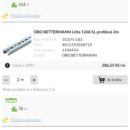
112
m
Přidat k porovnání
OBO BETTERMANN Lišta 1268 SL profilová 2m
Kód ELFETEX
10.075.183
EAN
4012195038719
Kód výrobce
1104454
Značka
OBO BETTERMANN
Cena s DPH
286,25 Kč/m
m
do košíku
Tento produkt je v balení po 2 m
72
m
Přidat k porovnání