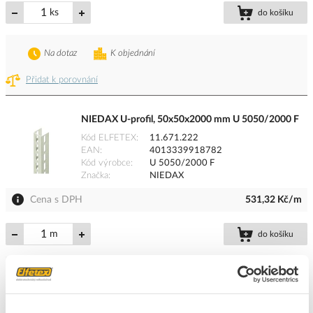
ks
do košíku
Na dotaz
K objednání
Přidat k porovnání
NIEDAX U-profil, 50x50x2000 mm U 5050/2000 F
Kód ELFETEX
11.671.222
EAN
4013339918782
Kód výrobce
U 5050/2000 F
Značka
NIEDAX
Cena s DPH
531,32 Kč/m
m
do košíku
Na dotaz
K objednání
Přidat k porovnání