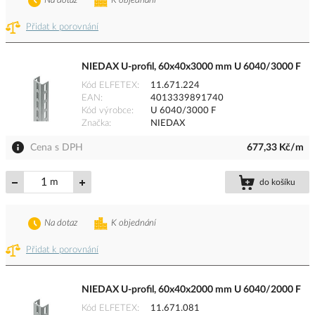
Na dotaz
K objednání
Přidat k porovnání
NIEDAX U-profil, 60x40x3000 mm U 6040/3000 F
Kód ELFETEX
11.671.224
EAN
4013339891740
Kód výrobce
U 6040/3000 F
Značka
NIEDAX
Cena s DPH
677,33 Kč/m
m
do košíku
Na dotaz
K objednání
Přidat k porovnání
NIEDAX U-profil, 60x40x2000 mm U 6040/2000 F
Kód ELFETEX
11.671.081