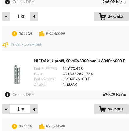
Cena s DPH
266,09 Kč/ks
ks
do košíku
Na dotaz
K objednání
Přidat k porovnání
NIEDAX U-profil, 60x40x6000 mm U 6040/6000 F
Kód ELFETEX
11.670.478
EAN
4013339891764
Kód výrobce
U 6040/6000 F
Značka
NIEDAX
Cena s DPH
690,29 Kč/m
m
do košíku
Na dotaz
K objednání