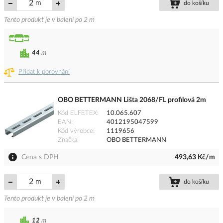
m
do košíku
Tento produkt je v balení po 2 m
44
m
Přidat k porovnání
OBO BETTERMANN Lišta 2068/FL profilová 2m
Kód ELFETEX
10.065.607
EAN
4012195047599
Kód výrobce
1119656
Značka
OBO BETTERMANN
Cena s DPH
493,63 Kč/m
m
do košíku
Tento produkt je v balení po 2 m
12
m