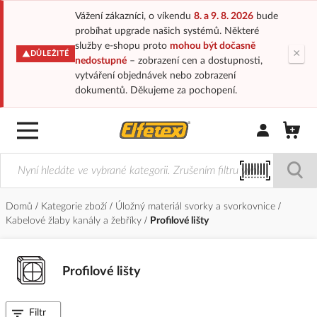
Vážení zákazníci, o víkendu
8. a 9. 8. 2026
bude
probíhat upgrade našich systémů. Některé
služby e-shopu proto
mohou být dočasně
×
DŮLEŽITÉ
nedostupné
– zobrazení cen a dostupnosti,
vytváření objednávek nebo zobrazení
dokumentů. Děkujeme za pochopení.
Přihlásit/Regi
Domů
Kategorie zboží
Úložný materiál svorky a svorkovnice
Kabelové žlaby kanály a žebříky
Profilové lišty
Profilové lišty
Filtr