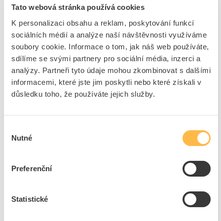
Tato webová stránka používá cookies
NIEDAX U-profil, 50x50x6000 mm U 5050/6000 F
K personalizaci obsahu a reklam, poskytování funkcí
Kód ELFETEX
11.671.077
sociálních médií a analýze naší návštěvnosti využíváme
EAN
4013339859320
soubory cookie. Informace o tom, jak náš web používáte,
Kód výrobce
U 5050/6000 F
sdílíme se svými partnery pro sociální média, inzerci a
Značka
NIEDAX
analýzy. Partneři tyto údaje mohou zkombinovat s dalšími
Cena s DPH
552,92 Kč/m
informacemi, které jste jim poskytli nebo které získali v
důsledku toho, že používáte jejich služby.
m
do košíku
Výběr
Na dotaz
K objednání
Nutné
souhlasu
Přidat k porovnání
Preferenční
NIEDAX U-profil, 50x50x3000 mm U 5050/3000 F
Kód ELFETEX
11.671.076
Statistické
EAN
4013339859306
Kód výrobce
U 5050/3000 F
Značka
NIEDAX