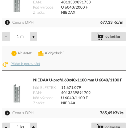
EAN
4013339891733
Kód výrobce
U 6040/2000 F
Značka
NIEDAX
Cena s DPH
677,33 Kč/m
m
do košíku
Na dotaz
K objednání
Přidat k porovnání
NIEDAX U-profil, 60x40x1100 mm U 6040/1100 F
Kód ELFETEX
11.671.079
EAN
4013339891702
Kód výrobce
U 6040/1100 F
Značka
NIEDAX
Cena s DPH
765,45 Kč/ks
ks
do košíku