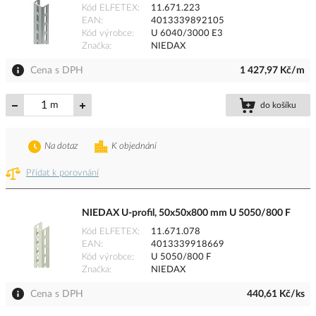
Kód ELFETEX
11.671.223
EAN
4013339892105
Kód výrobce
U 6040/3000 E3
Značka
NIEDAX
Cena s DPH
1 427,97 Kč/m
m
do košíku
Na dotaz
K objednání
Přidat k porovnání
NIEDAX U-profil, 50x50x800 mm U 5050/800 F
Kód ELFETEX
11.671.078
EAN
4013339918669
Kód výrobce
U 5050/800 F
Značka
NIEDAX
Cena s DPH
440,61 Kč/ks