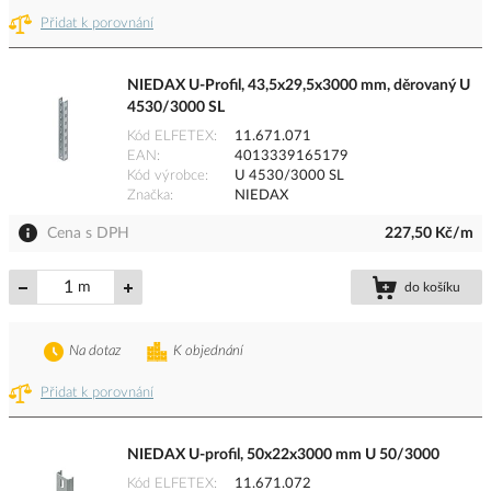
Přidat k porovnání
NIEDAX U-Profil, 43,5x29,5x3000 mm, děrovaný U
4530/3000 SL
Kód ELFETEX
11.671.071
EAN
4013339165179
Kód výrobce
U 4530/3000 SL
Značka
NIEDAX
Cena s DPH
227,50 Kč/m
m
do košíku
Na dotaz
K objednání
Přidat k porovnání
NIEDAX U-profil, 50x22x3000 mm U 50/3000
Kód ELFETEX
11.671.072