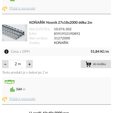
Přidat k porovnání
KOŇAŘÍK Nosník 27x18x2000 délka 2m
Kód ELFETEX
10.076.302
EAN
8591952190892
Kód výrobce
31272000
Značka
KOŇAŘÍK
Cena s DPH
51,84 Kč/m
m
do košíku
Tento produkt je v balení po 2 m
564
m
Přidat k porovnání