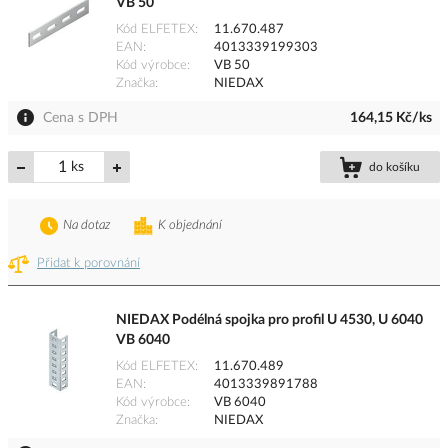
VB 50
Kód ELFETEX
11.670.487
EAN
4013339199303
Kód výrobce
VB 50
Značka
NIEDAX
Cena s DPH
164,15 Kč/ks
ks
do košíku
Na dotaz
K objednání
Přidat k porovnání
NIEDAX Podélná spojka pro profil U 4530, U 6040
VB 6040
Kód ELFETEX
11.670.489
EAN
4013339891788
Kód výrobce
VB 6040
Značka
NIEDAX