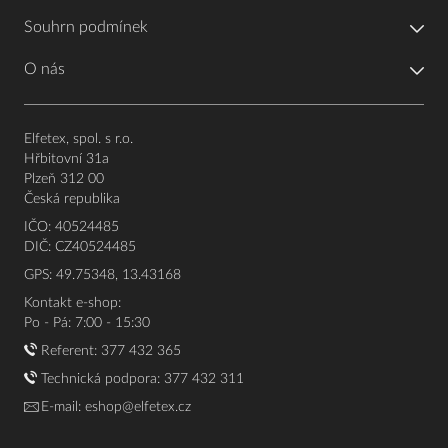
Souhrn podmínek
O nás
Elfetex, spol. s r.o.
Hřbitovní 31a
Plzeň 312 00
Česká republika
IČO: 40524485
DIČ: CZ40524485
GPS: 49.75348, 13.43168
Kontakt e-shop:
Po - Pá: 7:00 - 15:30
Referent:
377 432 365
Technická podpora: 377 432 311
E-mail:
eshop@elfetex.cz