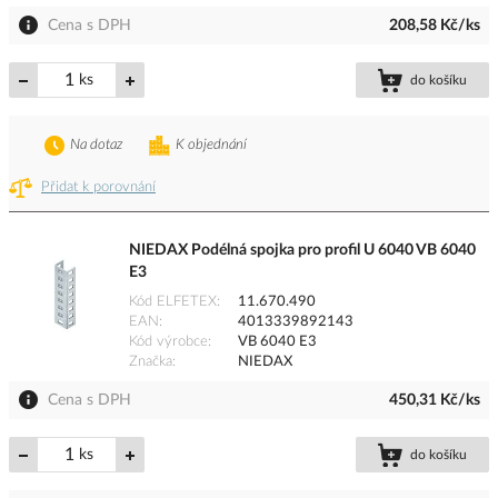
Cena s DPH
208,58 Kč/ks
ks
do košíku
Na dotaz
K objednání
Přidat k porovnání
NIEDAX Podélná spojka pro profil U 6040 VB 6040
E3
Kód ELFETEX
11.670.490
EAN
4013339892143
Kód výrobce
VB 6040 E3
Značka
NIEDAX
Cena s DPH
450,31 Kč/ks
ks
do košíku