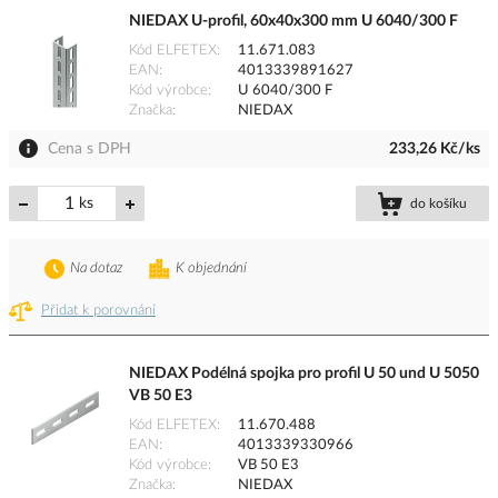
NIEDAX U-profil, 60x40x300 mm U 6040/300 F
Kód ELFETEX
11.671.083
EAN
4013339891627
Kód výrobce
U 6040/300 F
Značka
NIEDAX
Cena s DPH
233,26 Kč/ks
ks
do košíku
Na dotaz
K objednání
Přidat k porovnání
NIEDAX Podélná spojka pro profil U 50 und U 5050
VB 50 E3
Kód ELFETEX
11.670.488
EAN
4013339330966
Kód výrobce
VB 50 E3
Značka
NIEDAX