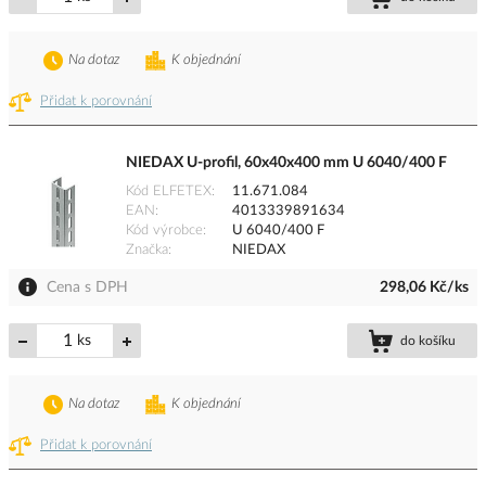
Na dotaz
K objednání
Přidat k porovnání
NIEDAX U-profil, 60x40x400 mm U 6040/400 F
Kód ELFETEX
11.671.084
EAN
4013339891634
Kód výrobce
U 6040/400 F
Značka
NIEDAX
Cena s DPH
298,06 Kč/ks
ks
do košíku
Na dotaz
K objednání
Přidat k porovnání