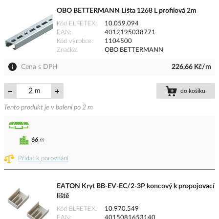
OBO BETTERMANN Lišta 1268 L profilová 2m
Kód ELFETEX
10.059.094
EAN
4012195038771
Kód výrobce
1104500
Značka
OBO BETTERMANN
Cena s DPH
226,66 Kč/m
m
do košíku
Tento produkt je v balení po 2 m
66
m
Přidat k porovnání
EATON Kryt BB-EV-EC/2-3P koncový k propojovací
liště
Kód ELFETEX
10.970.549
EAN
4015081653140