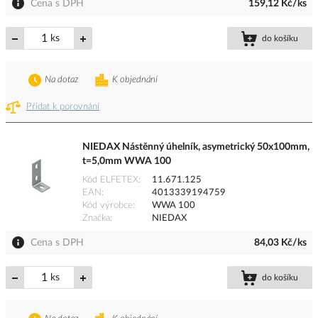
Cena s DPH
159,12 Kč/ks
ks
do košíku
Na dotaz
K objednání
Přidat k porovnání
NIEDAX Nástěnný úhelník, asymetrický 50x100mm,
t=5,0mm WWA 100
Kód ELFETEX
11.671.125
EAN
4013339194759
Kód výrobce
WWA 100
Značka
NIEDAX
Cena s DPH
84,03 Kč/ks
ks
do košíku