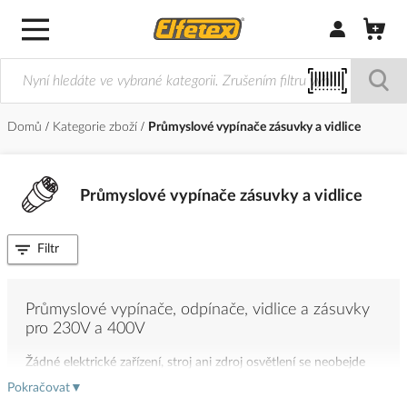
Přihlásit/Regi
Domů
Kategorie zboží
Průmyslové vypínače zásuvky a vidlice
Průmyslové vypínače zásuvky a vidlice
Filtr
Průmyslové vypínače, odpínače, vidlice a zásuvky
pro 230V a 400V
Žádné elektrické zařízení, stroj ani zdroj osvětlení se neobejde
bez
průmyslových spínačů a vypínačů
,
výkonových či
Pokračovat
▼
modulových vypínačů
.
Průmyslové zásuvky
230V a 400V a