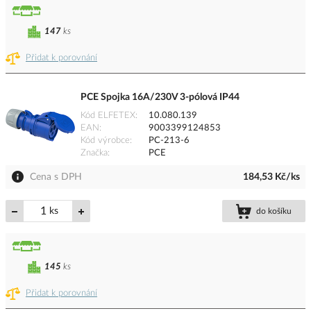
147
ks
Přidat k porovnání
PCE Spojka 16A/230V 3-pólová IP44
Kód ELFETEX
10.080.139
EAN
9003399124853
Kód výrobce
PC-213-6
Značka
PCE
Cena s DPH
184,53 Kč/ks
ks
do košíku
145
ks
Přidat k porovnání