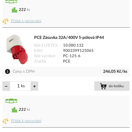
222
ks
Přidat k porovnání
PCE Zásuvka 32A/400V 5-pólová IP44
Kód ELFETEX
10.080.132
EAN
9003399125065
Kód výrobce
PC-125-6
Značka
PCE
Cena s DPH
246,05 Kč/ks
ks
do košíku
222
ks
Přidat k porovnání