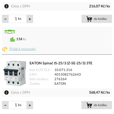
Cena s DPH
216,07 Kč/ks
ks
do košíku
158
ks
Přidat k porovnání
EATON Spínač IS-25/3 (Z-SE-25/3) 3TE
Kód ELFETEX
10.071.316
EAN
4015082762643
Kód výrobce
276264
Značka
EATON
Cena s DPH
568,47 Kč/ks
ks
do košíku