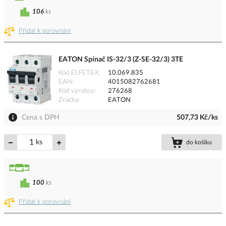
106
ks
Přidat k porovnání
EATON Spínač IS-32/3 (Z-SE-32/3) 3TE
Kód ELFETEX
10.069.835
EAN
4015082762681
Kód výrobce
276268
Značka
EATON
Cena s DPH
507,73 Kč/ks
ks
do košíku
100
ks
Přidat k porovnání