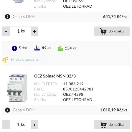
Kód výrobce
OEZ:35865
Značka
OEZ LETOHRAD
Cena s DPH
641,74 Kč/ks
ks
do košíku
5
dní
89
ks
134
ks
Přidat k porovnání
OEZ Spínač MSN 32/3
Kód ELFETEX
11.088.219
EAN
8590125442981
Kód výrobce
OEZ:44298
Značka
OEZ LETOHRAD
Cena s DPH
1 010,19 Kč/ks
ks
do košíku