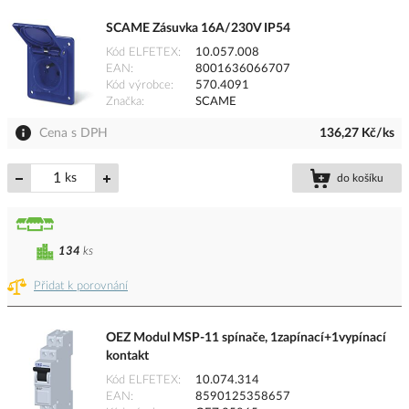
SCAME Zásuvka 16A/230V IP54
Kód ELFETEX
10.057.008
EAN
8001636066707
Kód výrobce
570.4091
Značka
SCAME
Cena s DPH
136,27 Kč/ks
ks
do košíku
134
ks
Přidat k porovnání
OEZ Modul MSP-11 spínače, 1zapínací+1vypínací
kontakt
Kód ELFETEX
10.074.314
EAN
8590125358657