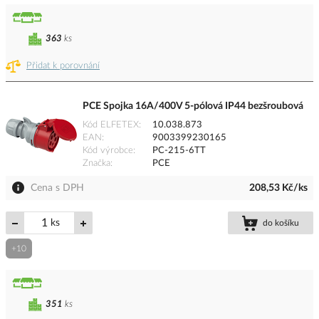
363
ks
Přidat k porovnání
PCE Spojka 16A/400V 5-pólová IP44 bezšroubová
Kód ELFETEX
10.038.873
EAN
9003399230165
Kód výrobce
PC-215-6TT
Značka
PCE
Cena s DPH
208,53 Kč/ks
ks
do košíku
+10
351
ks