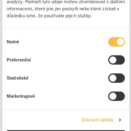
analýzy. Partneři tyto údaje mohou zkombinovat s dalšími
EAN
9003399622588
informacemi, které jste jim poskytli nebo které získali v
Kód výrobce
PC-125-6TT
důsledku toho, že používáte jejich služby.
Značka
PCE
Cena s DPH
312,40 Kč/ks
Výběr
ks
do košíku
Nutné
souhlasu
+10
Preferenční
278
ks
Statistické
Přidat k porovnání
Marketingové
PCE Zásuvka 16A/400V 5-pólová IP44
Kód ELFETEX
10.080.131
EAN
9003399115066
Zobrazit detaily
Kód výrobce
PC-115-6
Značka
PCE