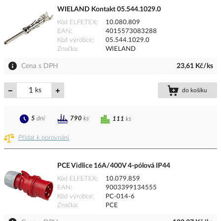
WIELAND Kontakt 05.544.1029.0
Kód ELFETEX
10.080.809
EAN
4015573083288
Kód výrobce
05.544.1029.0
Značka
WIELAND
Cena s DPH
23,61 Kč/ks
ks
do košíku
5
dní
790
ks
111
ks
Přidat k porovnání
PCE Vidlice 16A/400V 4-pólová IP44
Kód ELFETEX
10.079.859
EAN
9003399134555
Kód výrobce
PC-014-6
Značka
PCE