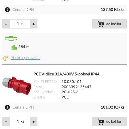
Cena s DPH
137,50 Kč/ks
ks
do košíku
385
ks
Přidat k porovnání
PCE Vidlice 32A/400V 5-pólová IP44
Kód ELFETEX
10.080.101
EAN
9003399125447
Kód výrobce
PC-025-6
Značka
PCE
Cena s DPH
181,02 Kč/ks
ks
do košíku