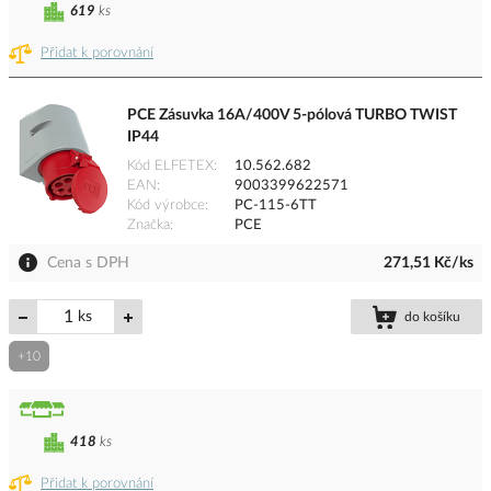
619
ks
Přidat k porovnání
PCE Zásuvka 16A/400V 5-pólová TURBO TWIST
IP44
Kód ELFETEX
10.562.682
EAN
9003399622571
Kód výrobce
PC-115-6TT
Značka
PCE
Cena s DPH
271,51 Kč/ks
ks
do košíku
+10
418
ks
Přidat k porovnání