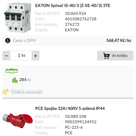
EATON Spínač IS-40/3 (Z-SE-40/3) 3TE
Kód ELFETEX
10.069.924
EAN
4015082762728
Kód výrobce
276272
Značka
EATON
Cena s DPH
568,47 Kč/ks
ks
do košíku
205
ks
Přidat k porovnání
PCE Spojka 32A/400V 5-pólová IP44
Kód ELFETEX
10.080.108
EAN
9003399124952
Kód výrobce
PC-225-6
Značka
PCE