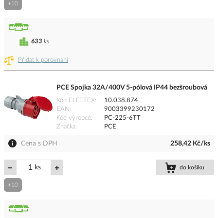
+10
633
ks
Přidat k porovnání
PCE Spojka 32A/400V 5-pólová IP44 bezšroubová
Kód ELFETEX
10.038.874
EAN
9003399230172
Kód výrobce
PC-225-6TT
Značka
PCE
Cena s DPH
258,42 Kč/ks
ks
do košíku
+10