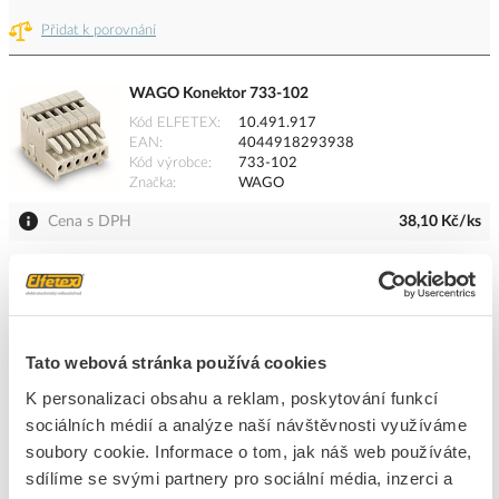
Přidat k porovnání
WAGO Konektor 733-102
Kód ELFETEX
10.491.917
EAN
4044918293938
Kód výrobce
733-102
Značka
WAGO
Cena s DPH
38,10 Kč/ks
ks
do košíku
301
ks
Tato webová stránka používá cookies
Přidat k porovnání
K personalizaci obsahu a reklam, poskytování funkcí
sociálních médií a analýze naší návštěvnosti využíváme
PCE Zásuvka 32A/400V 5-pólová TURBO TWIST
soubory cookie. Informace o tom, jak náš web používáte,
IP44
sdílíme se svými partnery pro sociální média, inzerci a
Kód ELFETEX
10.562.690