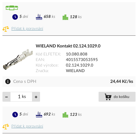
5
dní
658
ks
128
ks
Přidat k porovnání
WIELAND Kontakt 02.124.1029.0
Kód ELFETEX
10.080.808
EAN
4015573053595
Kód výrobce
02.124.1029.0
Značka
WIELAND
Cena s DPH
24,44 Kč/ks
ks
do košíku
5
dní
692
ks
123
ks
Přidat k porovnání