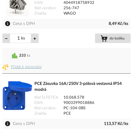
EAN
4044918758932
Kód výrobce
256-747
Značka
WAGO
Cena s DPH
8,49 Kč/ks
ks
do košíku
335
ks
Přidat k porovnání
PCE Zásuvka 16A/250V 3-pólová vestavná IP54
modrá
Kód ELFETEX
10.068.578
EAN
9003399018886
Kód výrobce
PC-104-0BS
Značka
PCE
Cena s DPH
113,57 Kč/ks