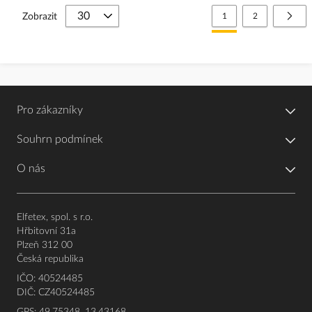
Stránka
Právě si prohlížíte stránk
Stránka
Strá
Další
Zobrazit
1
2
Pro zákazníky
Souhrn podmínek
O nás
Elfetex, spol. s r.o.
Hřbitovní 31a
Plzeň 312 00
Česká republika
IČO: 40524485
DIČ: CZ40524485