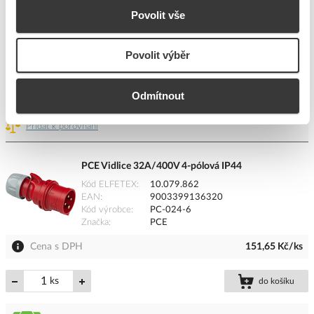
Cena s DPH
191,74 Kč/ks
Povolit vše
ks
do košíku
Povolit výběr
Odmítnout
244
ks
Přidat k porovnání
PCE Vidlice 32A/400V 4-pólová IP44
Kód ELFETEX
10.079.862
EAN
9003399136320
Kód výrobce
PC-024-6
Značka
PCE
Cena s DPH
151,65 Kč/ks
ks
do košíku