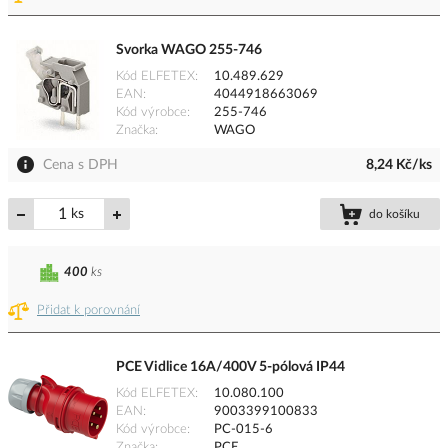
Svorka WAGO 255-746
Kód ELFETEX
10.489.629
EAN
4044918663069
Kód výrobce
255-746
Značka
WAGO
Cena s DPH
8,24 Kč/ks
ks
do košíku
400
ks
Přidat k porovnání
PCE Vidlice 16A/400V 5-pólová IP44
Kód ELFETEX
10.080.100
EAN
9003399100833
Kód výrobce
PC-015-6
Značka
PCE