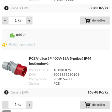
Cena s DPH
80,83 Kč/ks
ks
do košíku
845
ks
Přidat k porovnání
PCE Vidlice 5P 400V/16A 5-pólová IP44
bezšroubová
Kód ELFETEX
10.038.875
EAN
9003399230103
Kód výrobce
PC-015-6TT
Značka
PCE
Cena s DPH
168,48 Kč/ks
ks
do košíku