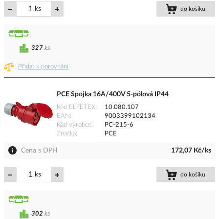
ks
do košíku
327
ks
Přidat k porovnání
PCE Spojka 16A/400V 5-pólová IP44
Kód ELFETEX
10.080.107
EAN
9003399102134
Kód výrobce
PC-215-6
Značka
PCE
Cena s DPH
172,07 Kč/ks
ks
do košíku
302
ks