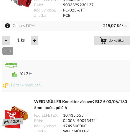
EAN
9003399230127
Kód výrobce
PC-025-6TT
Značka
PCE
Cena s DPH
215,07 Kč/ks
ks
do košíku
+10
1017
ks
Přidat k porovnání
WEIDMÜLLER Konektor zásuvný BLZ 5.00/06/180
5mm počet pólů 6
Kód ELFETEX
10.435.555
EAN
04008190093471
Kód výrobce
1749500000
Značka
WEIDMÜLLER