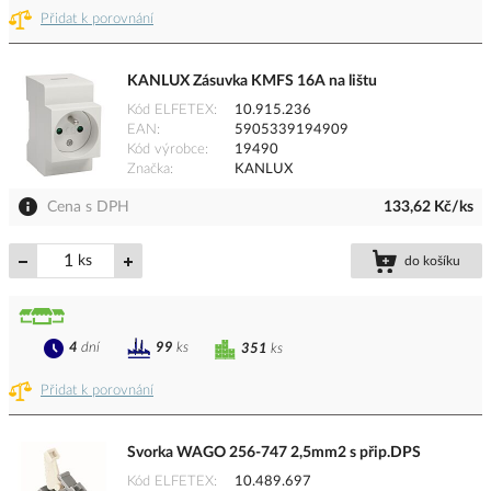
Přidat k porovnání
KANLUX Zásuvka KMFS 16A na lištu
Kód ELFETEX
10.915.236
EAN
5905339194909
Kód výrobce
19490
Značka
KANLUX
Cena s DPH
133,62 Kč/ks
ks
do košíku
4
dní
99
ks
351
ks
Přidat k porovnání
Svorka WAGO 256-747 2,5mm2 s přip.DPS
Kód ELFETEX
10.489.697