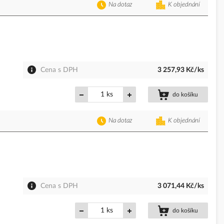
Na dotaz
K objednání
Cena s DPH
3 257,93 Kč/ks
ks
do košíku
Na dotaz
K objednání
Cena s DPH
3 071,44 Kč/ks
ks
do košíku