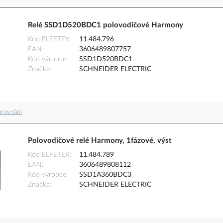
Relé SSD1D520BDC1 polovodičové Harmony
Kód ELFETEX
11.484.796
EAN
3606489807757
Kód výrobce
SSD1D520BDC1
Značka
SCHNEIDER ELECTRIC
orovnání
Polovodičové relé Harmony, 1fázové, výst
Kód ELFETEX
11.484.789
EAN
3606489808112
Kód výrobce
SSD1A360BDC3
Značka
SCHNEIDER ELECTRIC