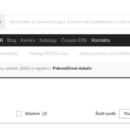
×
ři
Blog
Kariéra
Katalogy
Časopis Elfík
Kontakty
tovoltaika
Katalog PROTEC.class
Katalog ochrany před blesk
y, spínání, jištění a regulace
Polovodičové stykače
Skladem
(2)
Řadit podle