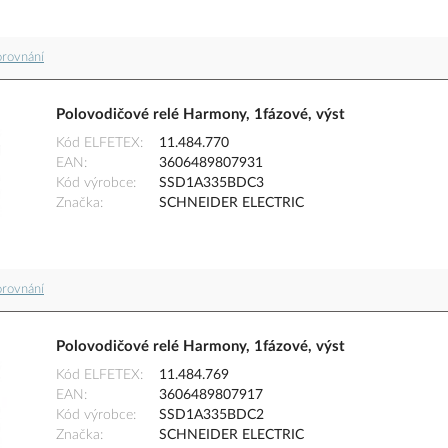
orovnání
Polovodičové relé Harmony, 1fázové, výst
Kód ELFETEX
11.484.770
EAN
3606489807931
Kód výrobce
SSD1A335BDC3
Značka
SCHNEIDER ELECTRIC
orovnání
Polovodičové relé Harmony, 1fázové, výst
Kód ELFETEX
11.484.769
EAN
3606489807917
Kód výrobce
SSD1A335BDC2
Značka
SCHNEIDER ELECTRIC