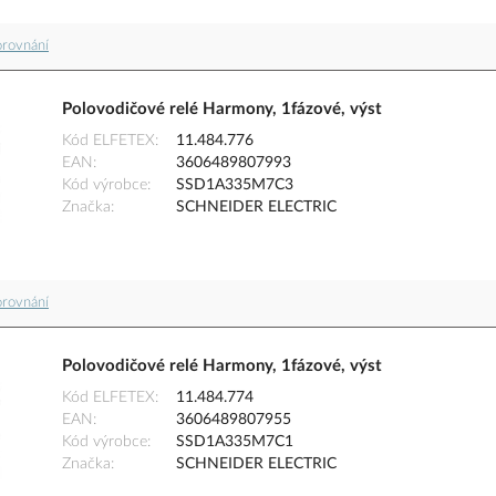
orovnání
Polovodičové relé Harmony, 1fázové, výst
Kód ELFETEX
11.484.776
EAN
3606489807993
Kód výrobce
SSD1A335M7C3
Značka
SCHNEIDER ELECTRIC
orovnání
Polovodičové relé Harmony, 1fázové, výst
Kód ELFETEX
11.484.774
EAN
3606489807955
Kód výrobce
SSD1A335M7C1
Značka
SCHNEIDER ELECTRIC