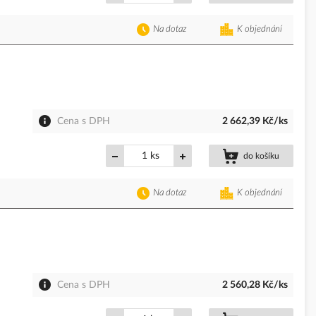
Na dotaz
K objednání
Cena s DPH
2 662,39 Kč/ks
ks
do košíku
Na dotaz
K objednání
Cena s DPH
2 560,28 Kč/ks