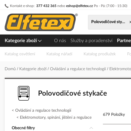
Přejít
Kontakt e-shop:
377 432 365
nebo
eshop@elfetex.cz
Po - Pá: (7:00 - 15:30)
na
obsah
Polovodičové stykače
Kategorie zboží
O nás
Služby a poradenství
Partne
Katalog osvětlení
Katalog nářadí
Katalog prodlužek
Fo
Domů
Kategorie zboží
Ovládání a regulace technologií
Elektromotor
Polovodičové stykače
Ovládání a regulace technologií
679 Položky
Elektromotory, spínání, jištění a regulace
Obecné filtry