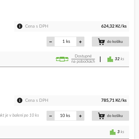
Cena s DPH
624,32 Kč/ks
ks
do košíku
Dostupné
32
ks
na pobočkách
Cena s DPH
785,71 Kč/ks
kt je v balení po 10 ks
ks
do košíku
3
ks