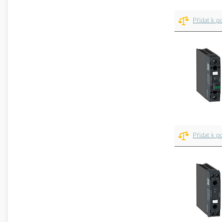
Přidat k p
Přidat k p