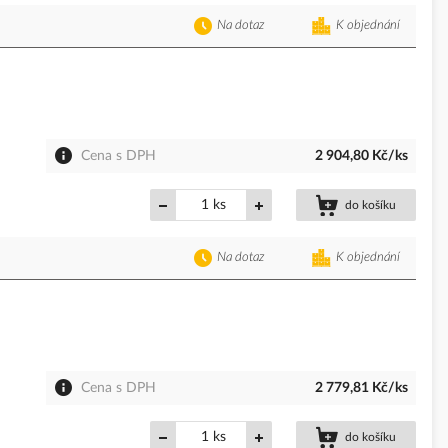
Na dotaz
K objednání
Cena s DPH
2 904,80 Kč/ks
ks
do košíku
Na dotaz
K objednání
Cena s DPH
2 779,81 Kč/ks
ks
do košíku