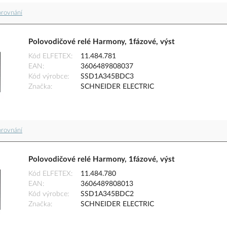
orovnání
Polovodičové relé Harmony, 1fázové, výst
Kód ELFETEX
11.484.781
EAN
3606489808037
Kód výrobce
SSD1A345BDC3
Značka
SCHNEIDER ELECTRIC
orovnání
Polovodičové relé Harmony, 1fázové, výst
Kód ELFETEX
11.484.780
EAN
3606489808013
Kód výrobce
SSD1A345BDC2
Značka
SCHNEIDER ELECTRIC