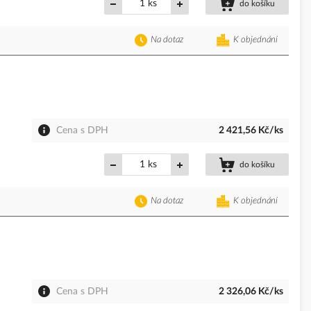
ks
do košíku
Na dotaz
K objednání
Cena s DPH
2 421,56 Kč/ks
ks
do košíku
Na dotaz
K objednání
Cena s DPH
2 326,06 Kč/ks