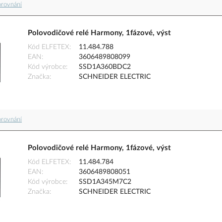
orovnání
Polovodičové relé Harmony, 1fázové, výst
Kód ELFETEX
11.484.788
EAN
3606489808099
Kód výrobce
SSD1A360BDC2
Značka
SCHNEIDER ELECTRIC
orovnání
Polovodičové relé Harmony, 1fázové, výst
Kód ELFETEX
11.484.784
EAN
3606489808051
Kód výrobce
SSD1A345M7C2
Značka
SCHNEIDER ELECTRIC