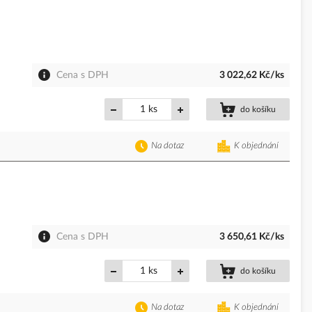
Cena s DPH
3 022,62 Kč/ks
ks
do košíku
Na dotaz
K objednání
Cena s DPH
3 650,61 Kč/ks
ks
do košíku
Na dotaz
K objednání