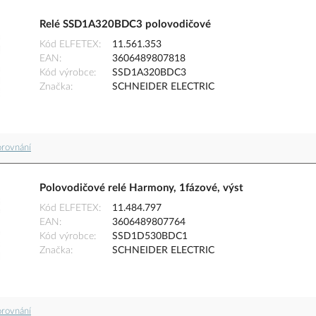
Relé SSD1A320BDC3 polovodičové
Kód ELFETEX
11.561.353
EAN
3606489807818
Kód výrobce
SSD1A320BDC3
Značka
SCHNEIDER ELECTRIC
orovnání
Polovodičové relé Harmony, 1fázové, výst
Kód ELFETEX
11.484.797
EAN
3606489807764
Kód výrobce
SSD1D530BDC1
Značka
SCHNEIDER ELECTRIC
orovnání