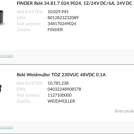
FINDER Relé 34.81.7.024.9024, 1Z/24V DC/6A, 24V DC
Kód ELFETEX
10.029.945
EAN
8012823232089
Kód výrobce
348170249024
Značka
FINDER
orovnání
Relé Weidmuller TOZ 230VUC 48VDC 0,1A
Kód ELFETEX
10.785.238
EAN
04032248908578
Kód výrobce
1127100000
Značka
WEIDMÜLLER
Tento produ
orovnání