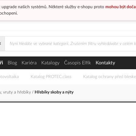
 upgrade našich systémů. Některé služby e-shopu proto
mohou být doča
ochopení.
×
ři
Blog
Kariéra
Katalogy
Časopis Elfík
Kontakty
tovoltaika
Katalog PROTEC.class
Katalog ochrany před blesk
, vruty a hřebíky
Hřebíky skoby a nýty