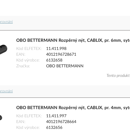
orovnání
OBO BETTERMANN Rozpěrný nýt, CABLIX, pr. 6mm, sytě
Kód ELFETEX
11.411.998
EAN
4012196728671
Kód výrobce
6132658
Značka
OBO BETTERMANN
Tento produkt 
orovnání
OBO BETTERMANN Rozpěrný nýt, CABLIX, pr. 4mm, sytě
Kód ELFETEX
11.411.997
EAN
4012196728664
Kód výrobce
6132656