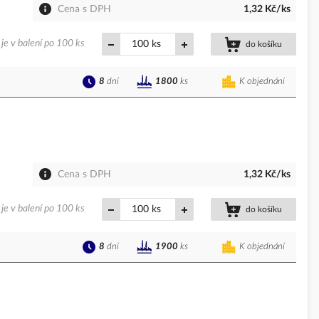
Cena s DPH
1,32 Kč/ks
je v balení po 100 ks
ks
do košíku
8
dní
K objednání
1800
ks
Cena s DPH
1,32 Kč/ks
je v balení po 100 ks
ks
do košíku
8
dní
K objednání
1900
ks