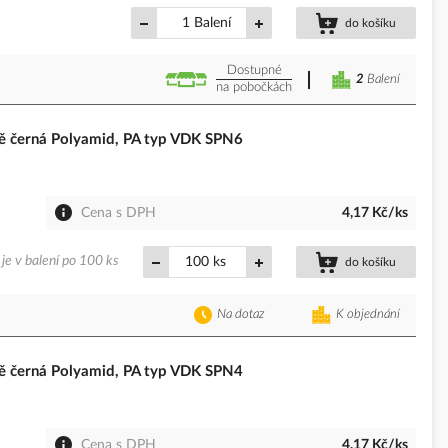
Balení
do košíku
Dostupné
2
Balení
na pobočkách
 černá Polyamid, PA typ VDK SPN6
Cena s DPH
4,17 Kč/ks
je v balení po 100 ks
ks
do košíku
Na dotaz
K objednání
 černá Polyamid, PA typ VDK SPN4
Cena s DPH
4,17 Kč/ks