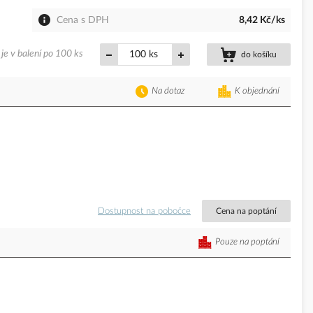
Cena s DPH
8,42 Kč/ks
je v balení po 100 ks
ks
do košíku
Na dotaz
K objednání
Dostupnost na pobočce
Cena na poptání
Pouze na poptání