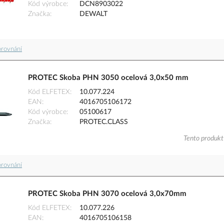
Kód výrobce
DCN8903022
Značka
DEWALT
orovnání
PROTEC Skoba PHN 3050 ocelová 3,0x50 mm
Kód ELFETEX
10.077.224
EAN
4016705106172
Kód výrobce
05100617
Značka
PROTEC.CLASS
Tento produkt 
orovnání
PROTEC Skoba PHN 3070 ocelová 3,0x70mm
Kód ELFETEX
10.077.226
EAN
4016705106158