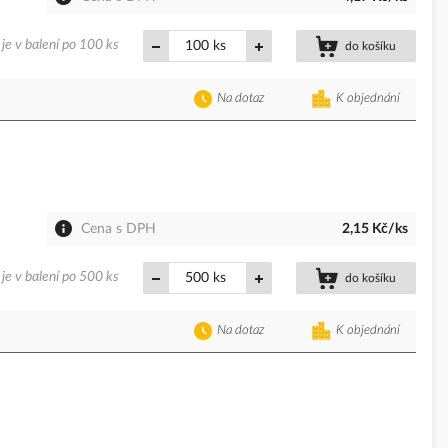
je v balení po 100 ks
ks
do košíku
Na dotaz
K objednání
Cena s DPH
2,15 Kč/ks
je v balení po 500 ks
ks
do košíku
Na dotaz
K objednání