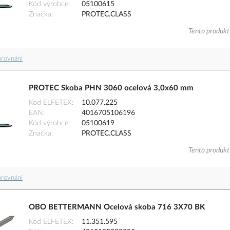
Kód výrobce
05100615
Značka
PROTEC.CLASS
Tento produkt 
orovnání
PROTEC Skoba PHN 3060 ocelová 3,0x60 mm
Kód ELFETEX
10.077.225
EAN
4016705106196
Kód výrobce
05100619
Značka
PROTEC.CLASS
Tento produkt 
orovnání
OBO BETTERMANN Ocelová skoba 716 3X70 BK
Kód ELFETEX
11.351.595