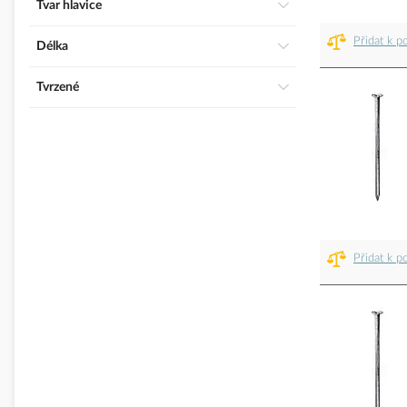
Tvar hlavice
Přidat k p
Délka
Tvrzené
Přidat k p