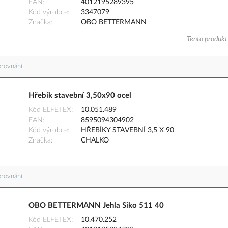
EAN
4012195289395
Kód výrobce
3347079
Značka
OBO BETTERMANN
Tento produkt 
orovnání
Hřebík stavební 3,50x90 ocel
Kód ELFETEX
10.051.489
EAN
8595094304902
Kód výrobce
HŘEBÍKY STAVEBNÍ 3,5 X 90
Značka
CHALKO
orovnání
OBO BETTERMANN Jehla Siko 511 40
Kód ELFETEX
10.470.252