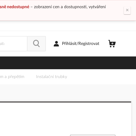
sně nedostupné
– zobrazení cen a dostupnosti, vytváření
×
Přihlásit/Registrovat
em a přepětím
Instalační trubky