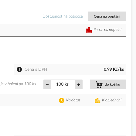
Dostupnost na pobočce
Cena na poptání
Pouze na poptání
Cena s DPH
0,99 Kč/ks
je v balení po 100 ks
ks
do košíku
Na dotaz
K objednání