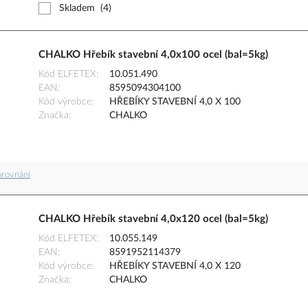
Skladem
(4)
CHALKO Hřebík stavební 4,0x100 ocel (bal=5kg)
Kód ELFETEX
10.051.490
EAN
8595094304100
Kód výrobce
HŘEBÍKY STAVEBNÍ 4,0 X 100
Značka
CHALKO
orovnání
CHALKO Hřebík stavební 4,0x120 ocel (bal=5kg)
Kód ELFETEX
10.055.149
EAN
8591952114379
Kód výrobce
HŘEBÍKY STAVEBNÍ 4,0 X 120
Značka
CHALKO