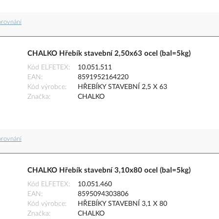
orovnání
CHALKO Hřebík stavební 2,50x63 ocel (bal=5kg)
Kód ELFETEX
10.051.511
EAN
8591952164220
Kód výrobce
HŘEBÍKY STAVEBNÍ 2,5 X 63
Značka
CHALKO
orovnání
CHALKO Hřebík stavební 3,10x80 ocel (bal=5kg)
Kód ELFETEX
10.051.460
EAN
8595094303806
Kód výrobce
HŘEBÍKY STAVEBNÍ 3,1 X 80
Značka
CHALKO