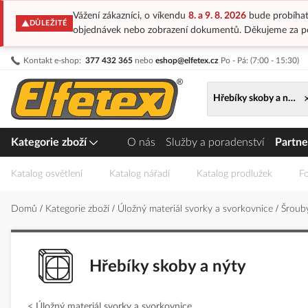
Vážení zákazníci, o víkendu
8. a 9. 8. 2026
bude probíhat
DŮLEŽITÉ
objednávek nebo zobrazení dokumentů. Děkujeme za p
Přejít
Kontakt e-shop:
377 432 365
nebo
eshop@elfetex.cz
Po - Pá: (7:00 - 15:30)
na
obsah
Hřebíky skoby a nýty
Kategorie zboží
O nás
Služby a poradenství
Partne
Katalog osvětlení
Katalog nářadí
Katalog prodlužek
Fo
Domů
Kategorie zboží
Úložný materiál svorky a svorkovnice
Šrouby
Hřebíky skoby a nýty
Úložný materiál svorky a svorkovnice