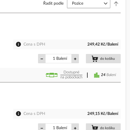
Řadit podle
Cena s DPH
249,42 Kč/Balení
Balení
do košíku
Dostupné
24
Balení
na pobočkách
Cena s DPH
249,15 Kč/Balení
Balení
do košíku