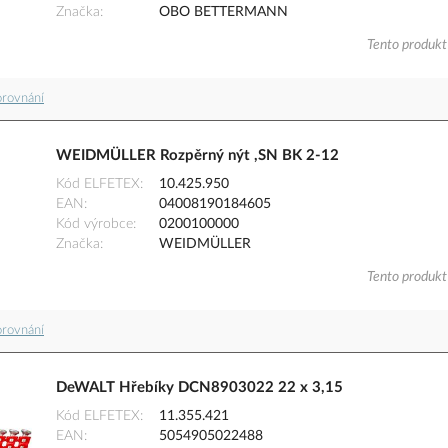
Značka
OBO BETTERMANN
Tento produkt 
orovnání
WEIDMÜLLER Rozpěrný nýt ,SN BK 2-12
Kód ELFETEX
10.425.950
EAN
04008190184605
Kód výrobce
0200100000
Značka
WEIDMÜLLER
Tento produkt 
orovnání
DeWALT Hřebíky DCN8903022 22 x 3,15
Kód ELFETEX
11.355.421
EAN
5054905022488