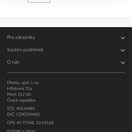
Pro zákazníky
Souhrn podmínek
O nás
Elfetex, spol. s r.o.
Hřbitovní 31a
Plzeň 312 00
Česká republika
IČO: 40524485
DIČ: CZ40524485
GPS: 49.75348, 13.43168
Kontakt e-shop: