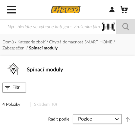
Přihlásit/Regi
Domů
Kategorie zboží
Chytrá domácnost SMART HOME
Zabezpečení
Spínací moduly
Spínací moduly
Filtr
4 Položky
Skladem
(0)
Řadit podle