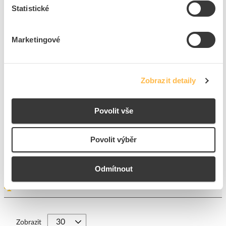
Statistické
Na dotaz
K objednání
Přidat k porovnání
Marketingové
EATON Aktor CSAU-01/03 spínací 230V/8A IP20
Kód ELFETEX
10.071.810
EAN
4015082406950
Zobrazit detaily
Kód výrobce
240695
Značka
EATON
Povolit vše
Cena s DPH
3 432,15 Kč/ks
ks
do košíku
Povolit výběr
Na dotaz
K objednání
Odmítnout
Přidat k porovnání
Zobrazit