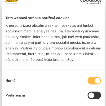
Značka
EATON
Cena s DPH
5 756,91 Kč/ks
Tato webová stránka používá cookies
ks
do košíku
K personalizaci obsahu a reklam, poskytování funkcí
sociálních médií a analýze naší návštěvnosti využíváme
Na dotaz
K objednání
soubory cookie. Informace o tom, jak náš web používáte,
sdílíme se svými partnery pro sociální média, inzerci a
Přidat k porovnání
analýzy. Partneři tyto údaje mohou zkombinovat s dalšími
informacemi, které jste jim poskytli nebo které získali v
EATON Aktor CSAU-01/02 spínací 230V/8A IP20
důsledku toho, že používáte jejich služby.
Kód ELFETEX
10.072.889
EAN
4015082406943
Kód výrobce
240694
Výběr
Značka
EATON
Nutné
souhlasu
Cena s DPH
3 040,42 Kč/ks
Preferenční
ks
do košíku