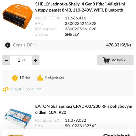
SHELLY Jednotka Shelly i4 Gen3 řídící, 4digitální
vstupy, paměť 8MB, 110-240V, WiFi, Bluetooth
Kód ELFETEX
11.666.416
EAN
3800235261828
Kód výrobce
3800235261828
Značka
SHELLY
Cena s DPH
478,33 Kč/ks
ks
do košíku
13
dní
K objednání
Přidat k porovnání
EATON SET spínací CPAD-00/230 RF s pohybovým
čidlem 10A IP20
Kód ELFETEX
11.379.032
EAN
9010238132542
Kód výrobce
300920