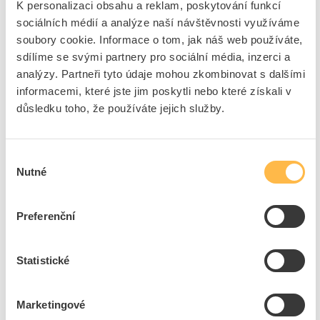
K personalizaci obsahu a reklam, poskytování funkcí
Přidat k porovnání
sociálních médií a analýze naší návštěvnosti využíváme
soubory cookie. Informace o tom, jak náš web používáte,
sdílíme se svými partnery pro sociální média, inzerci a
PANLUX Napájecí zdroj LED 12V/150W
analýzy. Partneři tyto údaje mohou zkombinovat s dalšími
Kód ELFETEX
11.310.115
EAN
8595216621238
informacemi, které jste jim poskytli nebo které získali v
Kód výrobce
PN74000007
důsledku toho, že používáte jejich služby.
Značka
PANLUX
Cena s DPH
1 345,46 Kč/ks
Výběr
Nutné
souhlasu
ks
do košíku
Preferenční
3
dní
55
ks
5
ks
Přidat k porovnání
Statistické
OSRAM Předřadník QTP-OPTIMAL 2X54-58/220-
Marketingové
240