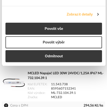
Kód ELFETEX
10.915.717
EAN
4008321880253
Kód výrobce
4008321880253
Zobrazit detaily
Značka
OSRAM
Cena s DPH
710,29 Kč/ks
Povolit vše
ks
do košíku
Povolit výběr
5
ks
Odmítnout
Přidat k porovnání
MCLED Napaječ LED 30W 24VDC/1,25A IP67 ML-
732.104.39.1
Kód ELFETEX
11.543.738
EAN
8595607152341
Kód výrobce
ML-732.104.39.1
Značka
MCLED
Cena s DPH
294,56 Kč/ks