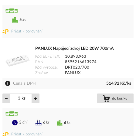
6
ks
Přidat k porovnání
PANLUX Napájecí zdroj LED 20W 700mA
Kód ELFETEX
10.893.963
EAN
8595216613974
Kód výrobce
DRT020/700
Značka
PANLUX
Cena s DPH
514,92 Kč/ks
ks
do košíku
3
dní
6
ks
6
ks
Přidat k porovnání