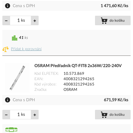
Cena s DPH
1 471,60 Kč/ks
ks
do košíku
41
ks
Přidat k porovnání
OSRAM Předřadník QT-FIT8 2x36W/220-240V
Kód ELFETEX
10.573.869
EAN
4008321294265
Kód výrobce
4008321294265
Značka
OSRAM
Cena s DPH
671,59 Kč/ks
ks
do košíku