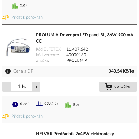
18
ks
Přidat k porovnání
PROLUMIA Driver pro LED panel BL, 36W, 900 mA
CC
Kód ELFETEX
11.407.642
Kód výrobce
40000180
Značka
PROLUMIA
Cena s DPH
343,54 Kč/ks
ks
do košíku
4
dní
2768
ks
8
ks
Přidat k porovnání
HELVAR Předřadník 2x49W elektronický