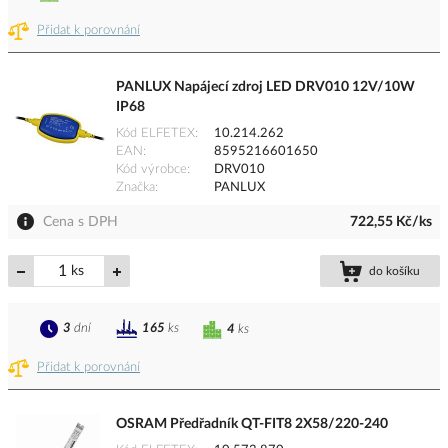
Přidat k porovnání
PANLUX Napájecí zdroj LED DRV010 12V/10W
IP68
Kód ELFETEX
10.214.262
EAN
8595216601650
Kód výrobce
DRV010
Značka
PANLUX
Cena s DPH
722,55 Kč/ks
ks
do košíku
3
dní
165
ks
4
ks
Přidat k porovnání
OSRAM Předřadník QT-FIT8 2X58/220-240