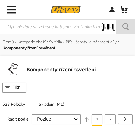
Přihlásit/Regi
Domů
Kategorie zboží
Svítidla
Příslušenství a náhradní díly
Komponenty řízení osvětlení
Komponenty řízení osvětlení
Filtr
528 Položky
Skladem
(41)
Stránka
Právě si prohlížíte stránk
Stránka
Strá
Další
Řadit podle
1
2