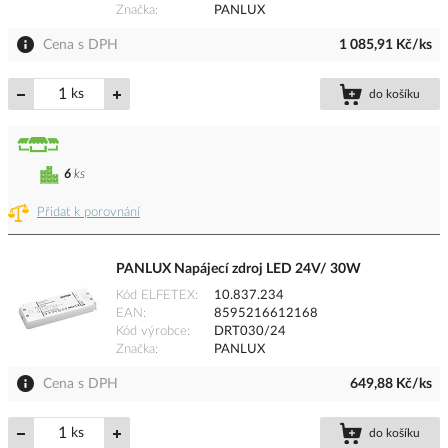
Značka
PANLUX
Cena s DPH
1 085,91 Kč/ks
ks
do košíku
6
ks
Přidat k porovnání
PANLUX Napájecí zdroj LED 24V/ 30W
Kód ELFETEX
10.837.234
EAN
8595216612168
Kód výrobce
DRT030/24
Značka
PANLUX
Cena s DPH
649,88 Kč/ks
ks
do košíku