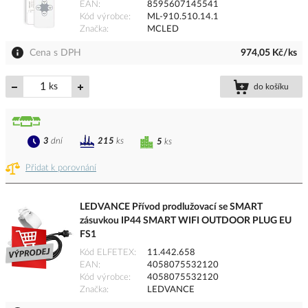
EAN
8595607145541
Kód výrobce
ML-910.510.14.1
Značka
MCLED
Cena s DPH
974,05 Kč/ks
ks
do košíku
3
dní
215
ks
5
ks
Přidat k porovnání
LEDVANCE Přívod prodlužovací se SMART
zásuvkou IP44 SMART WIFI OUTDOOR PLUG EU
FS1
Kód ELFETEX
11.442.658
EAN
4058075532120
Kód výrobce
4058075532120
Značka
LEDVANCE