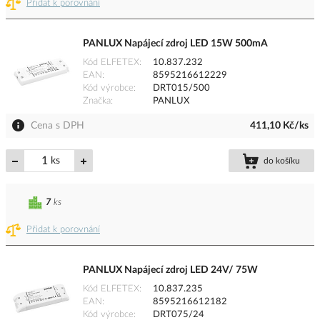
Přidat k porovnání
PANLUX Napájecí zdroj LED 15W 500mA
Kód ELFETEX
10.837.232
EAN
8595216612229
Kód výrobce
DRT015/500
Značka
PANLUX
Cena s DPH
411,10 Kč/ks
ks
do košíku
7
ks
Přidat k porovnání
PANLUX Napájecí zdroj LED 24V/ 75W
Kód ELFETEX
10.837.235
EAN
8595216612182
Kód výrobce
DRT075/24