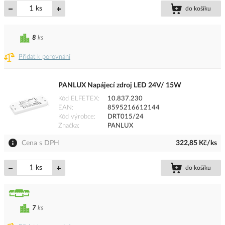
ks
do košíku
8
ks
Přidat k porovnání
PANLUX Napájecí zdroj LED 24V/ 15W
Kód ELFETEX
10.837.230
EAN
8595216612144
Kód výrobce
DRT015/24
Značka
PANLUX
Cena s DPH
322,85 Kč/ks
ks
do košíku
7
ks