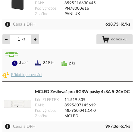
EAN
8595216630445
Kód výrobce
PN78000616
Značka
PANLUX
Cena s DPH
618,73 Kč/ks
ks
do košíku
3
dní
229
ks
2
ks
Přidat k porovnání
MCLED Zesilovač pro RGBW pásky 4x8A 5-24VDC
Kód ELFETEX
11.519.839
EAN
8595607145619
Kód výrobce
ML-950.041.14.0
Značka
MCLED
Cena s DPH
997,06 Kč/ks