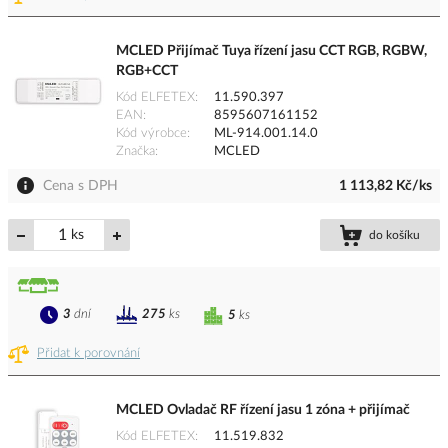
MCLED Přijímač Tuya řízení jasu CCT RGB, RGBW,
RGB+CCT
Kód ELFETEX
11.590.397
EAN
8595607161152
Kód výrobce
ML-914.001.14.0
Značka
MCLED
Cena s DPH
1 113,82 Kč/ks
ks
do košíku
3
dní
275
ks
5
ks
Přidat k porovnání
MCLED Ovladač RF řízení jasu 1 zóna + přijímač
Kód ELFETEX
11.519.832