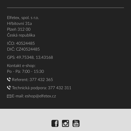
Elfetex, spol. s r.o.
Hřbitovní 31a
Plzeň 312 00
Česká republika
IČO: 40524485
DIČ: CZ40524485
GPS: 49.75348, 13.43168
Kontakt e-shop:
Po - Pá: 7:00 - 15:30
Referent:
377 432 365
Technická podpora: 377 432 311
E-mail:
eshop@elfetex.cz