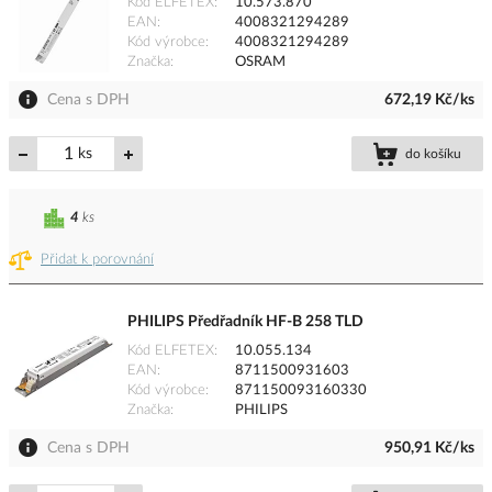
Kód ELFETEX
10.573.870
EAN
4008321294289
Kód výrobce
4008321294289
Značka
OSRAM
Cena s DPH
672,19 Kč/ks
ks
do košíku
4
ks
Přidat k porovnání
PHILIPS Předřadník HF-B 258 TLD
Kód ELFETEX
10.055.134
EAN
8711500931603
Kód výrobce
871150093160330
Značka
PHILIPS
Cena s DPH
950,91 Kč/ks