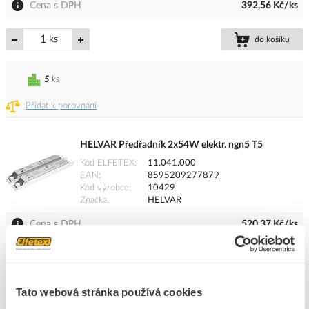
Cena s DPH
392,56 Kč/ks
ks
do košíku
5
ks
Přidat k porovnání
HELVAR Předřadník 2x54W elektr. ngn5 T5
Kód ELFETEX
11.041.000
EAN
8595209277879
Kód výrobce
10429
Značka
HELVAR
Cena s DPH
520,37 Kč/ks
ks
do košíku
Tato webová stránka používá cookies
5
ks