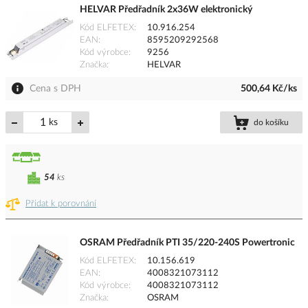
HELVAR Předřadník 2x36W elektronický
Kód ELFETEX
10.916.254
EAN
8595209292568
Kód výrobce
9256
Značka
HELVAR
Cena s DPH
500,64 Kč/ks
ks
do košíku
54
ks
Přidat k porovnání
OSRAM Předřadník PTI 35/220-240S Powertronic
Kód ELFETEX
10.156.619
EAN
4008321073112
Kód výrobce
4008321073112
Značka
OSRAM