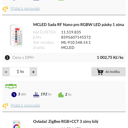
Přidat k porovnání
MCLED Sada RF Nano pro RGBW LED pásky 1 zóna
Kód ELFETEX
11.519.835
EAN
8595607145572
Kód výrobce
ML-910.548.14.1
Značka
MCLED
Cena s DPH
1 002,75 Kč/ks
ks
do košíku
3
dní
192
ks
2
ks
Přidat k porovnání
Ovladač ZigBee RGB+CCT 3 zóny bílý