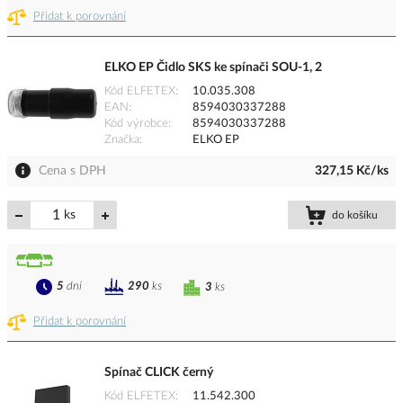
Přidat k porovnání
ELKO EP Čidlo SKS ke spínači SOU-1, 2
Kód ELFETEX
10.035.308
EAN
8594030337288
Kód výrobce
8594030337288
Značka
ELKO EP
Cena s DPH
327,15 Kč/ks
ks
do košíku
5
dní
290
ks
3
ks
Přidat k porovnání
Spínač CLICK černý
Kód ELFETEX
11.542.300