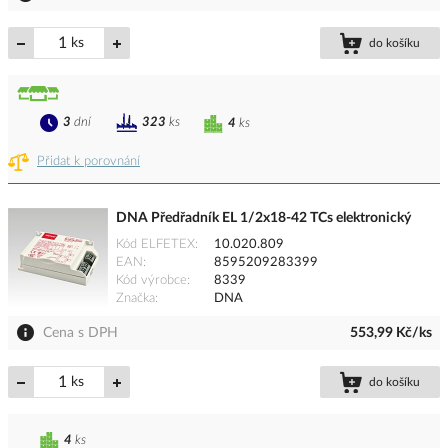
ks
do košíku
3
dní
323
ks
4
ks
Přidat k porovnání
DNA Předřadník EL 1/2x18-42 TCs elektronický
Kód ELFETEX
10.020.809
EAN
8595209283399
Kód výrobce
8339
Značka
DNA
Cena s DPH
553,99 Kč/ks
ks
do košíku
4
ks