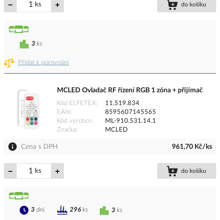
ks
do košíku
3
ks
Přidat k porovnání
MCLED Ovladač RF řízení RGB 1 zóna + přijímač
Kód ELFETEX
11.519.834
EAN
8595607145565
Kód výrobce
ML-910.531.14.1
Značka
MCLED
Cena s DPH
961,70 Kč/ks
ks
do košíku
3
dní
296
ks
3
ks