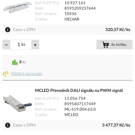
Kód ELFETEX
10.927.161
EAN
8595209237644
Kód výrobce
10556
Značka
HELVAR
Cena s DPH
520,37 Kč/ks
ks
do košíku
8
ks
Přidat k porovnání
MCLED Převodník DALI signálu na PWM signál
Kód ELFETEX
11.056.754
EAN
8595607117449
Kód výrobce
ML-619.004.63.0
Značka
MCLED
Cena s DPH
3 477,37 Kč/ks