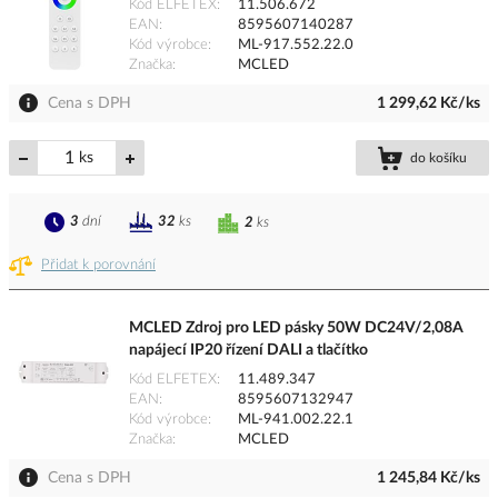
Kód ELFETEX
11.506.672
EAN
8595607140287
Kód výrobce
ML-917.552.22.0
Značka
MCLED
Cena s DPH
1 299,62 Kč/ks
ks
do košíku
3
dní
32
ks
2
ks
Přidat k porovnání
MCLED Zdroj pro LED pásky 50W DC24V/2,08A
napájecí IP20 řízení DALI a tlačítko
Kód ELFETEX
11.489.347
EAN
8595607132947
Kód výrobce
ML-941.002.22.1
Značka
MCLED
Cena s DPH
1 245,84 Kč/ks