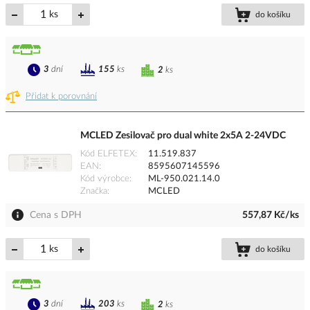
ks
do košíku
3
dní
155
ks
2
ks
Přidat k porovnání
MCLED Zesilovač pro dual white 2x5A 2-24VDC
Kód ELFETEX
11.519.837
EAN
8595607145596
Kód výrobce
ML-950.021.14.0
Značka
MCLED
Cena s DPH
557,87 Kč/ks
ks
do košíku
3
dní
203
ks
2
ks