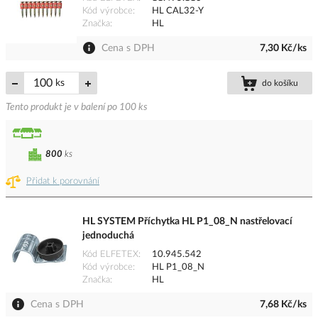
Kód výrobce
HL CAL32-Y
Značka
HL
Cena s DPH
7,30 Kč/ks
ks
do košíku
Tento produkt je v balení po 100 ks
800
ks
Přidat k porovnání
HL SYSTEM Příchytka HL P1_08_N nastřelovací
jednoduchá
Kód ELFETEX
10.945.542
Kód výrobce
HL P1_08_N
Značka
HL
Cena s DPH
7,68 Kč/ks