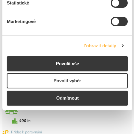
Statistické
400
ks
Marketingové
Přidat k porovnání
HL SYSTEM Podložka HL NPK13 nastřelovací pro
Zobrazit detaily
upevňování instalačních krabic 13mm
Kód ELFETEX
11.232.750
Kód výrobce
HL NPK13
Povolit vše
Značka
HL
Cena s DPH
4,88 Kč/ks
Povolit výběr
ks
do košíku
Odmítnout
Tento produkt je v balení po 200 ks
400
ks
Přidat k porovnání