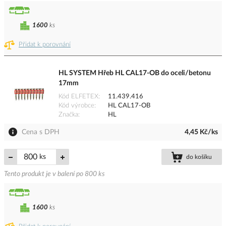
1600
ks
Přidat k porovnání
HL SYSTEM Hřeb HL CAL17-OB do oceli/betonu
17mm
Kód ELFETEX
11.439.416
Kód výrobce
HL CAL17-OB
Značka
HL
Cena s DPH
4,45 Kč/ks
ks
do košíku
Tento produkt je v balení po 800 ks
1600
ks