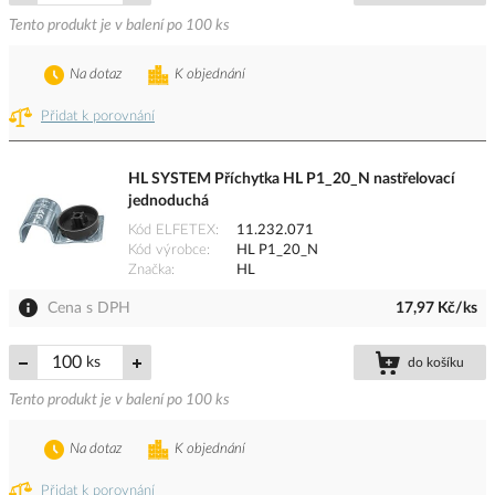
Tento produkt je v balení po 100 ks
Na dotaz
K objednání
Přidat k porovnání
HL SYSTEM Příchytka HL P1_20_N nastřelovací
jednoduchá
Kód ELFETEX
11.232.071
Kód výrobce
HL P1_20_N
Značka
HL
Cena s DPH
17,97 Kč/ks
ks
do košíku
Tento produkt je v balení po 100 ks
Na dotaz
K objednání
Přidat k porovnání