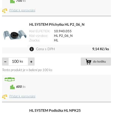
700
ks
Přidat k porovnání
HL SYSTEM Příchytka HL P2_06_N
Kód ELFETEX
10.940.055
Kód výrobce
HL P2_06_N
Značka
HL
Cena s DPH
9,14 Kč/ks
ks
do košíku
Tento produkt je v balení po 100 ks
600
ks
Přidat k porovnání
HL SYSTEM Podložka HL NPK25