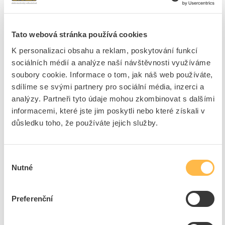
Cena s DPH
9,06 Kč/ks
ks
do košíku
Tato webová stránka používá cookies
K personalizaci obsahu a reklam, poskytování funkcí
sociálních médií a analýze naší návštěvnosti využíváme
500
ks
soubory cookie. Informace o tom, jak náš web používáte,
Přidat k porovnání
sdílíme se svými partnery pro sociální média, inzerci a
analýzy. Partneři tyto údaje mohou zkombinovat s dalšími
informacemi, které jste jim poskytli nebo které získali v
HL SYSTEM Příchytka HL P1_06_N nastřelovací
důsledku toho, že používáte jejich služby.
jednoduchá
Kód ELFETEX
10.940.056
Kód výrobce
HL P1_06_N
Značka
HL
Výběr
Nutné
souhlasu
Cena s DPH
7,28 Kč/ks
ks
do košíku
Preferenční
Tento produkt je v balení po 100 ks