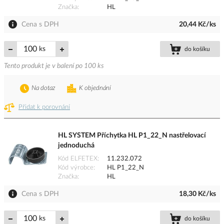
Značka
HL
Cena s DPH
20,44 Kč/ks
ks
do košíku
Tento produkt je v balení po 100 ks
Na dotaz
K objednání
Přidat k porovnání
HL SYSTEM Příchytka HL P1_22_N nastřelovací
jednoduchá
Kód ELFETEX
11.232.072
Kód výrobce
HL P1_22_N
Značka
HL
Cena s DPH
18,30 Kč/ks
ks
do košíku