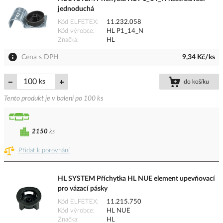
jednoduchá
Kód ELFETEX
11.232.058
Kód výrobce
HL P1_14_N
Značka
HL
Cena s DPH
9,34 Kč/ks
ks
do košíku
Tento produkt je v balení po 100 ks
2150
ks
Přidat k porovnání
HL SYSTEM Příchytka HL NUE element upevňovací
pro vázací pásky
Kód ELFETEX
11.215.750
Kód výrobce
HL NUE
Značka
HL