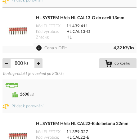
Přidat k porovnání
HL SYSTEM Hřeb HL CAL13-O do oceli 13mm
Kód ELFETEX
11.439.411
Kód výrobce
HL CAL13-O
Značka
HL
Cena s DPH
4,32 Kč/ks
ks
do košíku
Tento produkt je v balení po 800 ks
1600
ks
Přidat k porovnání
HL SYSTEM Hřeb HL CAL22-B do betonu 22mm
Kód ELFETEX
11.399.327
Kód výrobce
HL CAL22-B