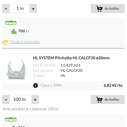
ks
do košíku
700
ks
Přidat k porovnání
HL SYSTEM Příchytka HL CALCF20 ø20mm
Kód ELFETEX
11.439.424
Kód výrobce
HL CALCF20
Značka
HL
Cena s DPH
6,82 Kč/ks
ks
do košíku
Tento produkt je v balení po 100 ks