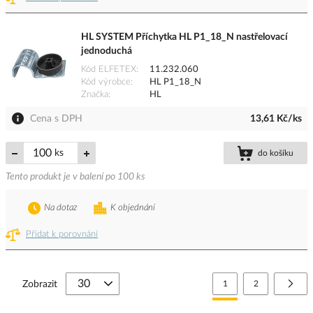
HL SYSTEM Příchytka HL P1_18_N nastřelovací
jednoduchá
Kód ELFETEX
11.232.060
Kód výrobce
HL P1_18_N
Značka
HL
Cena s DPH
13,61 Kč/ks
ks
do košíku
Tento produkt je v balení po 100 ks
Na dotaz
K objednání
Přidat k porovnání
Stránka
Právě si prohlížíte stránk
Stránka
Strá
Další
Zobrazit
1
2