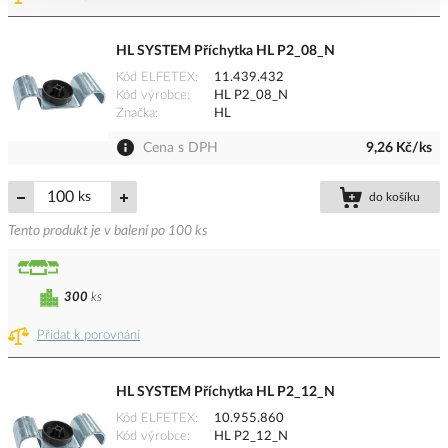
HL SYSTEM Příchytka HL P2_08_N
Kód ELFETEX
11.439.432
Kód výrobce
HL P2_08_N
Značka
HL
Cena s DPH
9,26 Kč/ks
ks
do košíku
Tento produkt je v balení po 100 ks
300
ks
Přidat k porovnání
HL SYSTEM Příchytka HL P2_12_N
Kód ELFETEX
10.955.860
Kód výrobce
HL P2_12_N