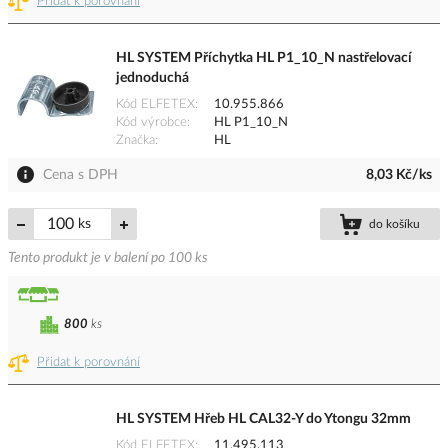
Přidat k porovnání
HL SYSTEM Příchytka HL P1_10_N nastřelovací
jednoduchá
Kód ELFETEX
10.955.866
Kód výrobce
HL P1_10_N
Značka
HL
Cena s DPH
8,03 Kč/ks
ks
do košíku
Tento produkt je v balení po 100 ks
800
ks
Přidat k porovnání
HL SYSTEM Hřeb HL CAL32-Y do Ytongu 32mm
Kód ELFETEX
11.495.113