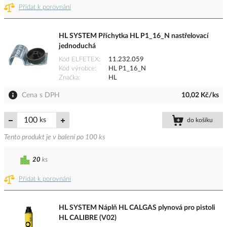
Přidat k porovnání
HL SYSTEM Příchytka HL P1_16_N nastřelovací
jednoduchá
Kód ELFETEX
11.232.059
Kód výrobce
HL P1_16_N
Značka
HL
Cena s DPH
10,02 Kč/ks
ks
do košíku
Tento produkt je v balení po 100 ks
20
ks
Přidat k porovnání
HL SYSTEM Náplň HL CALGAS plynová pro pistoli
HL CALIBRE (V02)