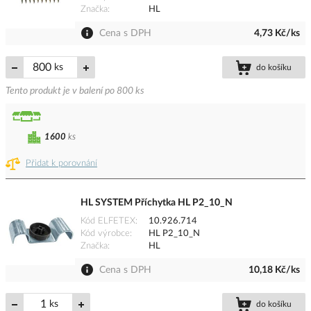
Značka
HL
Cena s DPH
4,73 Kč/ks
ks
do košíku
Tento produkt je v balení po 800 ks
1600
ks
Přidat k porovnání
HL SYSTEM Příchytka HL P2_10_N
Kód ELFETEX
10.926.714
Kód výrobce
HL P2_10_N
Značka
HL
Cena s DPH
10,18 Kč/ks
ks
do košíku