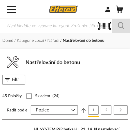
Přihlásit/Regi
Domů
Kategorie zboží
Nářadí
Nastřelování do betonu
Nastřelování do betonu
Filtr
45 Položky
Skladem
(24)
Stránka
Právě si prohlížíte stránk
Stránka
Strá
Další
Řadit podle
1
2
HL SYSTEM Příchytka HL P1_14_N nastřelovací