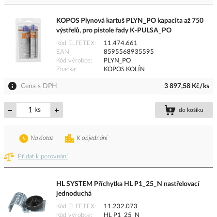
KOPOS Plynová kartuš PLYN_PO kapacita až 750
výstřelů, pro pistole řady K-PULSA_PO
Kód ELFETEX
11.474.661
EAN
8595568935595
Kód výrobce
PLYN_PO
Značka
KOPOS KOLÍN
Cena s DPH
3 897,58 Kč/ks
ks
do košíku
Na dotaz
K objednání
Přidat k porovnání
HL SYSTEM Příchytka HL P1_25_N nastřelovací
jednoduchá
Kód ELFETEX
11.232.073
Kód výrobce
HL P1_25_N