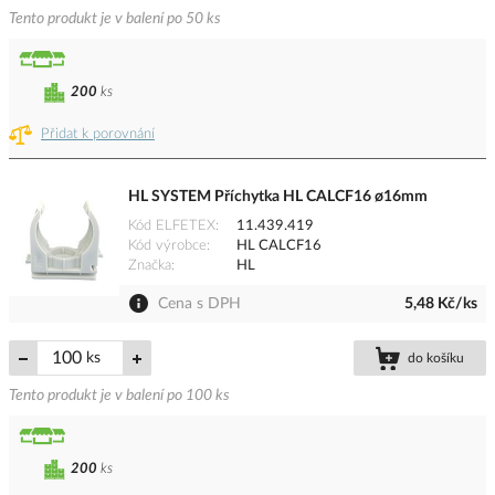
Tento produkt je v balení po 50 ks
200
ks
Přidat k porovnání
HL SYSTEM Příchytka HL CALCF16 ø16mm
Kód ELFETEX
11.439.419
Kód výrobce
HL CALCF16
Značka
HL
Cena s DPH
5,48 Kč/ks
ks
do košíku
Tento produkt je v balení po 100 ks
200
ks