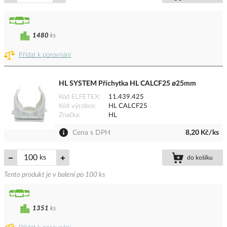
1480
ks
Přidat k porovnání
HL SYSTEM Příchytka HL CALCF25 ø25mm
Kód ELFETEX
11.439.425
Kód výrobce
HL CALCF25
Značka
HL
Cena s DPH
8,20 Kč/ks
ks
do košíku
Tento produkt je v balení po 100 ks
1351
ks