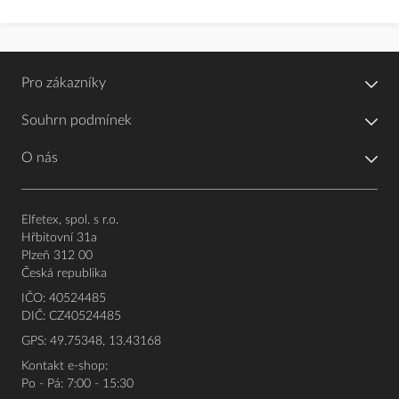
Pro zákazníky
Souhrn podmínek
O nás
Elfetex, spol. s r.o.
Hřbitovní 31a
Plzeň 312 00
Česká republika
IČO: 40524485
DIČ: CZ40524485
GPS: 49.75348, 13.43168
Kontakt e-shop:
Po - Pá: 7:00 - 15:30