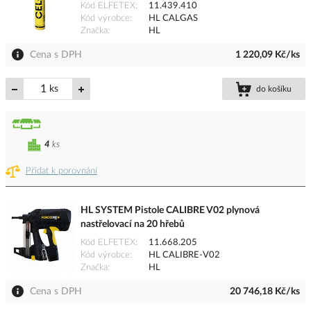
Kód ELFETEX
11.439.410
Kód výrobce
HL CALGAS
Značka
HL
Cena s DPH
1 220,09 Kč/ks
ks
do košíku
4
ks
Přidat k porovnání
HL SYSTEM Pistole CALIBRE V02 plynová
nastřelovací na 20 hřebů
Kód ELFETEX
11.668.205
Kód výrobce
HL CALIBRE-V02
Značka
HL
Cena s DPH
20 746,18 Kč/ks