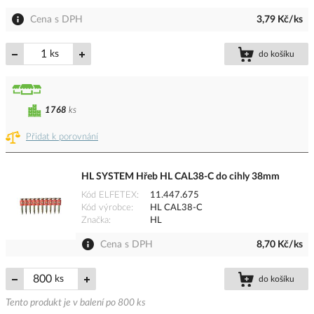
Cena s DPH
3,79 Kč/ks
ks
do košíku
1768
ks
Přidat k porovnání
HL SYSTEM Hřeb HL CAL38-C do cihly 38mm
Kód ELFETEX
11.447.675
Kód výrobce
HL CAL38-C
Značka
HL
Cena s DPH
8,70 Kč/ks
ks
do košíku
Tento produkt je v balení po 800 ks