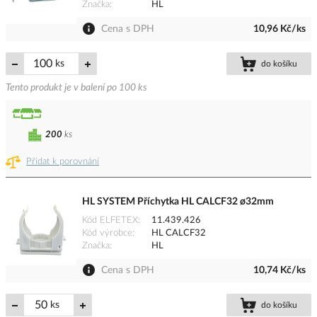
Značka
HL
Cena s DPH
10,96 Kč/ks
ks
do košíku
Tento produkt je v balení po 100 ks
200
ks
Přidat k porovnání
HL SYSTEM Příchytka HL CALCF32 ø32mm
Kód ELFETEX
11.439.426
Kód výrobce
HL CALCF32
Značka
HL
Cena s DPH
10,74 Kč/ks
ks
do košíku