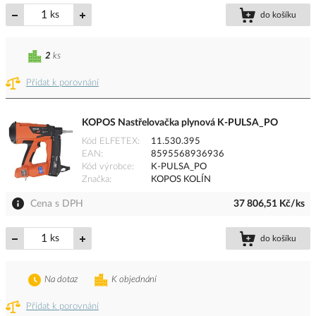
ks
do košíku
2
ks
Přidat k porovnání
KOPOS Nastřelovačka plynová K-PULSA_PO
Kód ELFETEX
11.530.395
EAN
8595568936936
Kód výrobce
K-PULSA_PO
Značka
KOPOS KOLÍN
Cena s DPH
37 806,51 Kč/ks
ks
do košíku
Na dotaz
K objednání
Přidat k porovnání