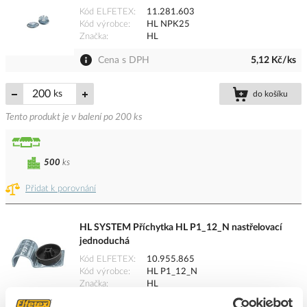
Kód ELFETEX
11.281.603
Kód výrobce
HL NPK25
Značka
HL
Cena s DPH
5,12 Kč/ks
ks
do košíku
Tento produkt je v balení po 200 ks
500
ks
Přidat k porovnání
HL SYSTEM Příchytka HL P1_12_N nastřelovací
jednoduchá
Kód ELFETEX
10.955.865
Kód výrobce
HL P1_12_N
Značka
HL