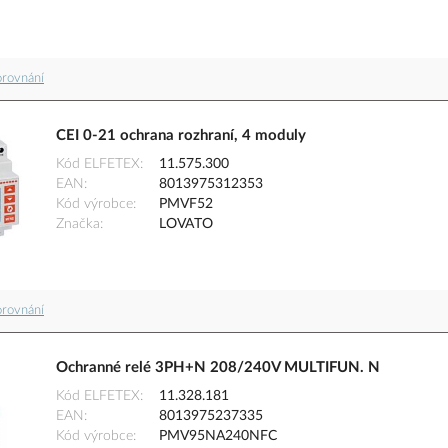
orovnání
CEI 0-21 ochrana rozhraní, 4 moduly
Kód ELFETEX
11.575.300
EAN
8013975312353
Kód výrobce
PMVF52
Značka
LOVATO
orovnání
Ochranné relé 3PH+N 208/240V MULTIFUN. N
Kód ELFETEX
11.328.181
EAN
8013975237335
Kód výrobce
PMV95NA240NFC