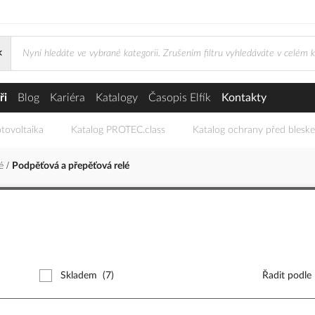
×
 relé
ři
Blog
Kariéra
Katalogy
Časopis Elfík
Kontakty
tovoltaika
Katalog PROTEC.class
Katalog ochrany před blesk
lé
Podpěťová a přepěťová relé
Skladem
(7)
Řadit podle