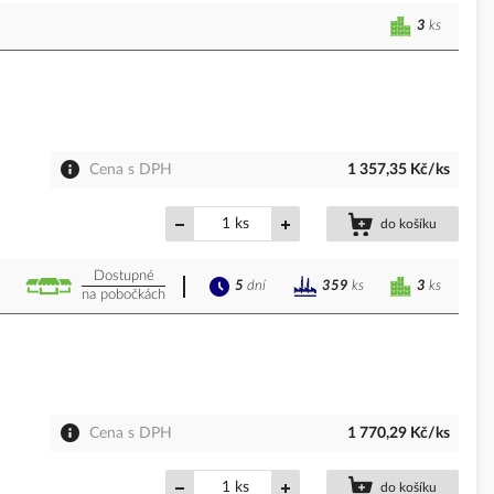
3
ks
Cena s DPH
1 357,35 Kč/ks
ks
do košíku
Dostupné
5
dní
3
ks
359
ks
na pobočkách
Cena s DPH
1 770,29 Kč/ks
ks
do košíku