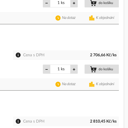
ks
do košíku
Na dotaz
K objednání
Cena s DPH
2 706,66 Kč/ks
ks
do košíku
Na dotaz
K objednání
Cena s DPH
2 810,45 Kč/ks