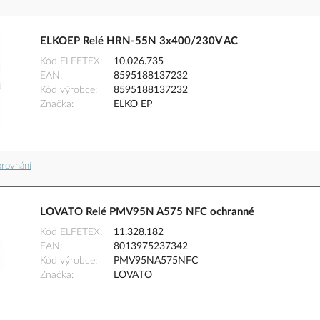
ELKOEP Relé HRN-55N 3x400/230V AC
Kód ELFETEX
10.026.735
EAN
8595188137232
Kód výrobce
8595188137232
Značka
ELKO EP
orovnání
LOVATO Relé PMV95N A575 NFC ochranné
Kód ELFETEX
11.328.182
EAN
8013975237342
Kód výrobce
PMV95NA575NFC
Značka
LOVATO