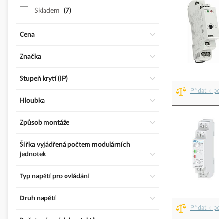
Skladem
7
Cena
Značka
Stupeň krytí (IP)
Přidat k p
Hloubka
Způsob montáže
Šířka vyjádřená počtem modulárních
jednotek
Typ napětí pro ovládání
Druh napětí
Přidat k p