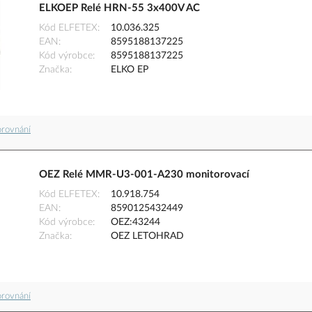
ELKOEP Relé HRN-55 3x400V AC
Kód ELFETEX
10.036.325
EAN
8595188137225
Kód výrobce
8595188137225
Značka
ELKO EP
orovnání
OEZ Relé MMR-U3-001-A230 monitorovací
Kód ELFETEX
10.918.754
EAN
8590125432449
Kód výrobce
OEZ:43244
Značka
OEZ LETOHRAD
orovnání