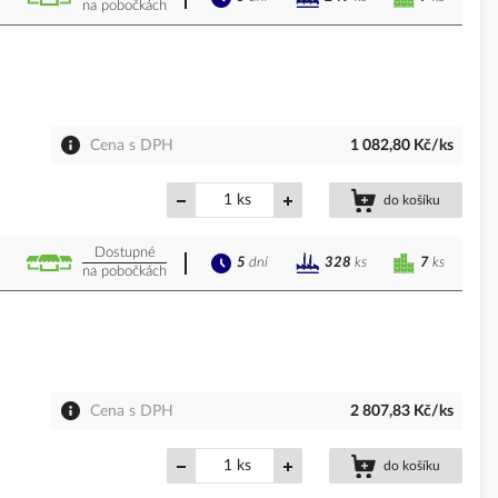
na pobočkách
Cena s DPH
1 082,80 Kč/ks
ks
do košíku
Dostupné
5
dní
7
ks
328
ks
na pobočkách
Cena s DPH
2 807,83 Kč/ks
ks
do košíku