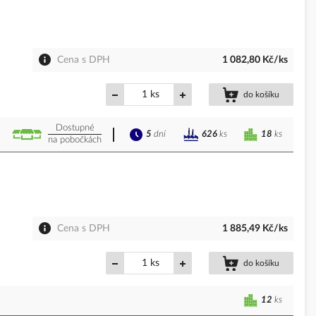
Cena s DPH
1 082,80 Kč/ks
ks
do košíku
Dostupné
5
dní
18
ks
626
ks
na pobočkách
Cena s DPH
1 885,49 Kč/ks
ks
do košíku
12
ks