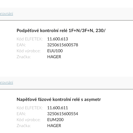
orovnání
Podpěťové kontrolní relé 1F+N/3F+N, 230/
Kód ELFETEX
11.600.613
EAN
3250615600578
Kód výrobce
EUU100
Značka
HAGER
orovnání
Napěťové fázové kontrolní relé s asymetr
Kód ELFETEX
11.600.611
EAN
3250615600554
Kód výrobce
EUM200
Značka
HAGER