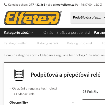
Přejít
Kontakt e-shop:
377 432 365
nebo
eshop@elfetex.cz
Po - Pá: (7:00 - 15:30)
na
obsah
Podpěťová a přepěťová
Kategorie zboží
O nás
Služby a poradenství
Partne
Katalog osvětlení
Katalog nářadí
Katalog prodlužek
Fo
Domů
Kategorie zboží
Ovládání a regulace technologií
Ovládací re
Podpěťová a přepěťová relé
Ovládání a regulace technologií
95 Položky
Ovládací relé
Obecné filtry