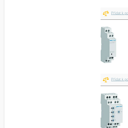
Přidat k p
Přidat k p