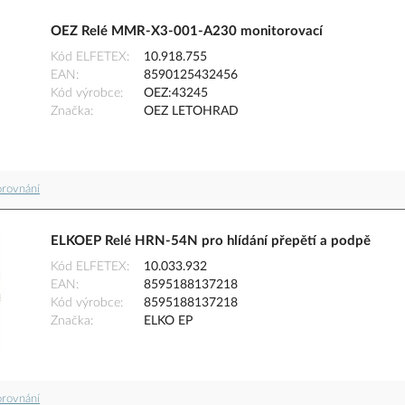
OEZ Relé MMR-X3-001-A230 monitorovací
Kód ELFETEX
10.918.755
EAN
8590125432456
Kód výrobce
OEZ:43245
Značka
OEZ LETOHRAD
orovnání
ELKOEP Relé HRN-54N pro hlídání přepětí a podpě
Kód ELFETEX
10.033.932
EAN
8595188137218
Kód výrobce
8595188137218
Značka
ELKO EP
orovnání