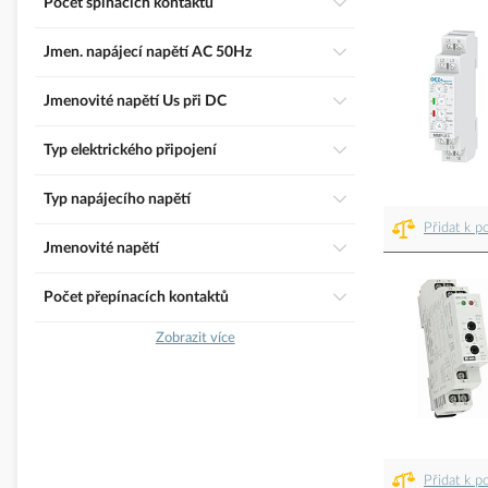
Počet spínacích kontaktů
Jmen. napájecí napětí AC 50Hz
Jmenovité napětí Us při DC
Typ elektrického připojení
Typ napájecího napětí
Přidat k p
Jmenovité napětí
Počet přepínacích kontaktů
Zobrazit více
Přidat k p