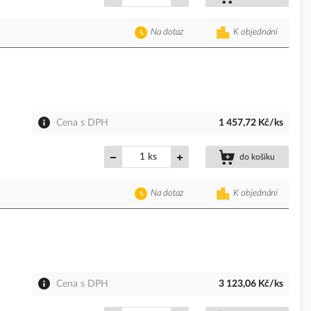
Na dotaz
K objednání
Cena s DPH
1 457,72 Kč/ks
ks
do košíku
Na dotaz
K objednání
Cena s DPH
3 123,06 Kč/ks