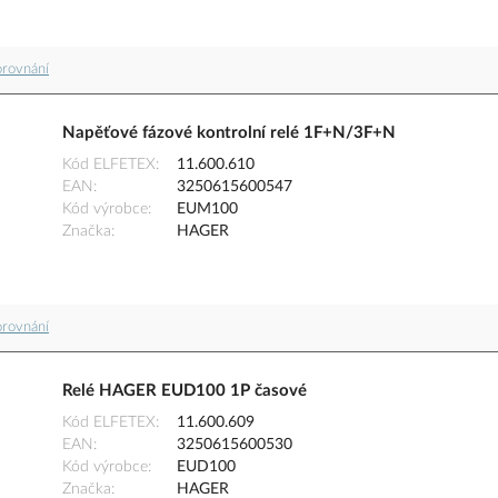
orovnání
Napěťové fázové kontrolní relé 1F+N/3F+N
Kód ELFETEX
11.600.610
EAN
3250615600547
Kód výrobce
EUM100
Značka
HAGER
orovnání
Relé HAGER EUD100 1P časové
Kód ELFETEX
11.600.609
EAN
3250615600530
Kód výrobce
EUD100
Značka
HAGER