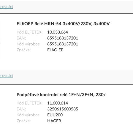
orovnání
ELKOEP Relé HRN-54 3x400V/230V, 3x400V
Kód ELFETEX
10.033.664
EAN
8595188137201
Kód výrobce
8595188137201
Značka
ELKO EP
orovnání
Podpěťové kontrolní relé 1F+N/3F+N, 230/
Kód ELFETEX
11.600.614
EAN
3250615600585
Kód výrobce
EUU200
Značka
HAGER