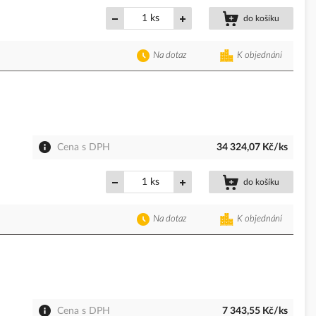
ks
do košíku
Na dotaz
K objednání
Cena s DPH
34 324,07 Kč/ks
ks
do košíku
Na dotaz
K objednání
Cena s DPH
7 343,55 Kč/ks