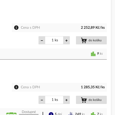
Cena s DPH
2 252,89 Kč/ks
ks
do košíku
9
ks
Cena s DPH
1 285,35 Kč/ks
ks
do košíku
Dostupné
5
dní
7
ks
249
ks