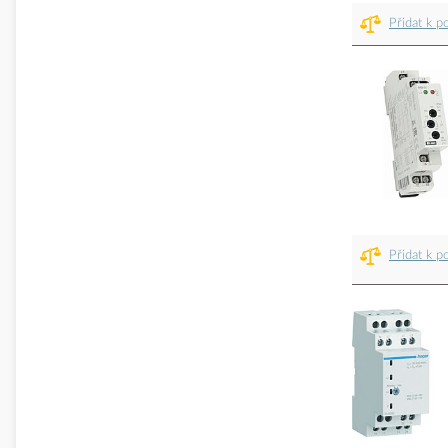
Přidat k p
Přidat k p