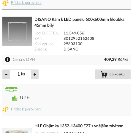
Přidat k porovnání
DISANO Rám k LED panelu 600x600mm hloubka
45mm bílý
Kód ELFETEX
11.349.056
EAN
8012952162608
Kód výrobce
99803100
Značka
DISANO
Cena s DPH
409,29 Kč/ks
ks
do košíku
111
ks
Přidat k porovnání
HLF Objímka 1352-13400 E27 s vnějším závitem