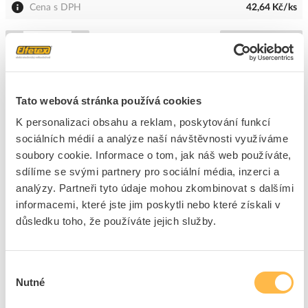
Cena s DPH
42,64 Kč/ks
ks
do košíku
324
ks
Tato webová stránka používá cookies
K personalizaci obsahu a reklam, poskytování funkcí
Přidat k porovnání
sociálních médií a analýze naší návštěvnosti využíváme
soubory cookie. Informace o tom, jak náš web používáte,
KANLUX Rám ADTR BRAVO montážní pro panel
sdílíme se svými partnery pro sociální média, inzerci a
600x600mm (27613)
analýzy. Partneři tyto údaje mohou zkombinovat s dalšími
Kód ELFETEX
11.268.074
informacemi, které jste jim poskytli nebo které získali v
EAN
5905339276131
Kód výrobce
27613
důsledku toho, že používáte jejich služby.
Značka
KANLUX
Cena s DPH
552,87 Kč/ks
Výběr
Nutné
souhlasu
ks
do košíku