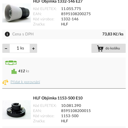
HLF Objímka 1332-146 E27
Kód ELFETEX
11.055.775
EAN
8595108200275
Kód výrobce
1332-146
Značka
HLF
Cena s DPH
73,83 Kč/ks
ks
do košíku
412
ks
Přidat k porovnání
HLF Objímka 1153-500 E10
Kód ELFETEX
10.081.390
EAN
8595108200015
Kód výrobce
1153-500
Značka
HLF