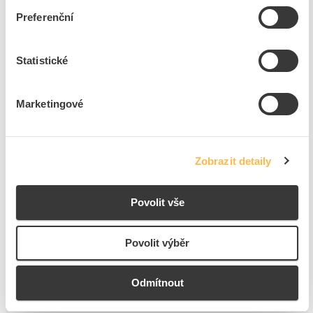
Preferenční
4
dní
99
ks
282
ks
Statistické
Přidat k porovnání
OSRAM Startér 4-22W ST151
Marketingové
Kód ELFETEX
10.036.211
EAN
4050300854083
Kód výrobce
4050300854083
Značka
OSRAM
Zobrazit detaily
Cena s DPH
21,25 Kč/ks
Povolit vše
ks
do košíku
Povolit výběr
204
ks
Odmítnout
Přidat k porovnání