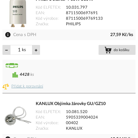
Kód ELFETEX
10.031.797
EAN
8711500697691
Kód výrobce
871150069769133
Značka
PHILIPS
Cena s DPH
27,59 Kč/ks
ks
do košíku
4428
ks
Přidat k porovnání
KANLUX Objímka žárovky GU/GZ10
Kód ELFETEX
10.081.520
EAN
5905339004024
Kód výrobce
00402
Značka
KANLUX