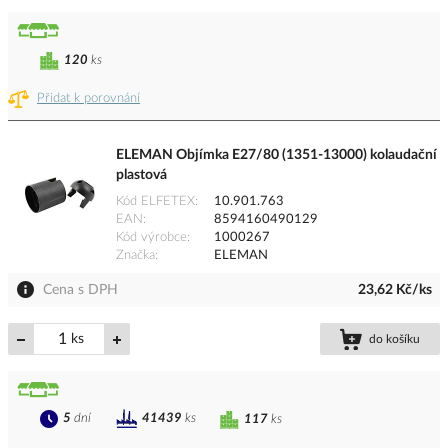
120
ks
Přidat k porovnání
ELEMAN Objímka E27/80 (1351-13000) kolaudační
plastová
Kód ELFETEX
10.901.763
EAN
8594160490129
Kód výrobce
1000267
Značka
ELEMAN
Cena s DPH
23,62 Kč/ks
ks
do košíku
5
dní
41439
ks
117
ks