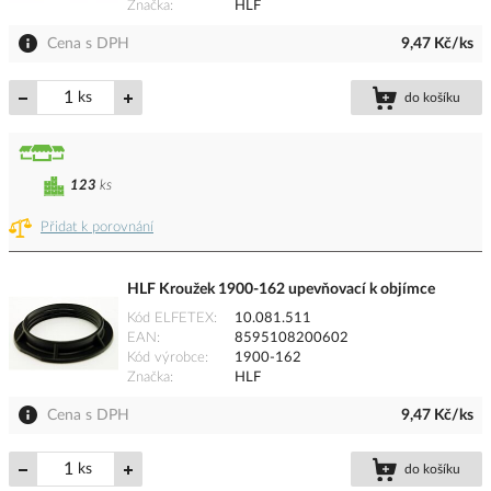
Značka
HLF
Cena s DPH
9,47 Kč/ks
ks
do košíku
123
ks
Přidat k porovnání
HLF Kroužek 1900-162 upevňovací k objímce
Kód ELFETEX
10.081.511
EAN
8595108200602
Kód výrobce
1900-162
Značka
HLF
Cena s DPH
9,47 Kč/ks
ks
do košíku