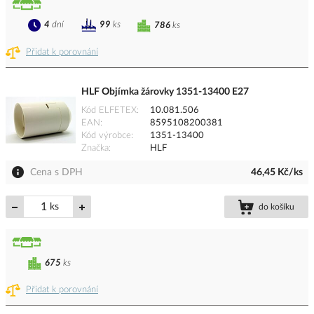
4
dní
99
ks
786
ks
Přidat k porovnání
HLF Objímka žárovky 1351-13400 E27
Kód ELFETEX
10.081.506
EAN
8595108200381
Kód výrobce
1351-13400
Značka
HLF
Cena s DPH
46,45 Kč/ks
ks
do košíku
675
ks
Přidat k porovnání