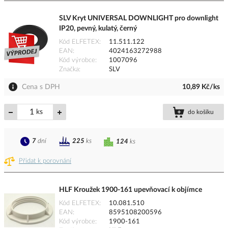
SLV Kryt UNIVERSAL DOWNLIGHT pro downlight
IP20, pevný, kulatý, černý
Kód ELFETEX
11.511.122
EAN
4024163272988
Kód výrobce
1007096
Značka
SLV
Cena s DPH
10,89 Kč/ks
ks
do košíku
7
dní
225
ks
124
ks
Přidat k porovnání
HLF Kroužek 1900-161 upevňovací k objímce
Kód ELFETEX
10.081.510
EAN
8595108200596
Kód výrobce
1900-161