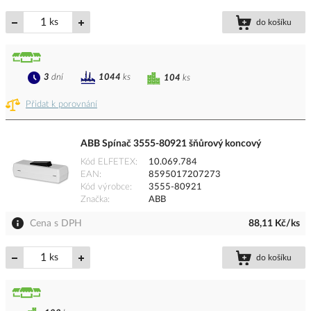
ks
do košíku
3
dní
1044
ks
104
ks
Přidat k porovnání
ABB Spínač 3555-80921 šňůrový koncový
Kód ELFETEX
10.069.784
EAN
8595017207273
Kód výrobce
3555-80921
Značka
ABB
Cena s DPH
88,11 Kč/ks
ks
do košíku