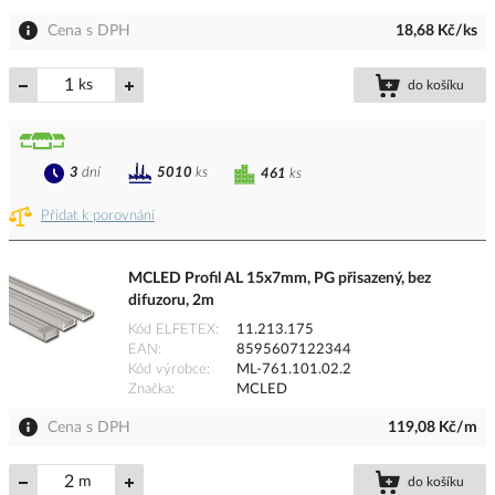
Cena s DPH
18,68 Kč/ks
ks
do košíku
3
dní
5010
ks
461
ks
Přidat k porovnání
MCLED Profil AL 15x7mm, PG přisazený, bez
difuzoru, 2m
Kód ELFETEX
11.213.175
EAN
8595607122344
Kód výrobce
ML-761.101.02.2
Značka
MCLED
Cena s DPH
119,08 Kč/m
m
do košíku