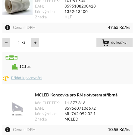
Kód ELFETEX
10.081.504
EAN
8595108200428
Kód výrobce
1352-13400
Značka
HLF
Cena s DPH
47,65 Kč/ks
ks
do košíku
111
ks
Přidat k porovnání
MCLED Koncovka pro RN s otvorem stříbrná
Kód ELFETEX
11.377.816
EAN
8595607106672
Kód výrobce
ML-762.092.02.1
Značka
MCLED
Cena s DPH
10,55 Kč/ks