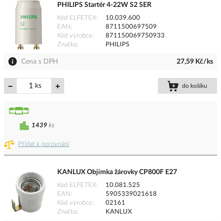
PHILIPS Startér 4-22W S2 SER
Kód ELFETEX
10.039.600
EAN
8711500697509
Kód výrobce
871150069750933
Značka
PHILIPS
Cena s DPH
27,59 Kč/ks
ks
do košíku
1439
ks
Přidat k porovnání
KANLUX Objímka žárovky CP800F E27
Kód ELFETEX
10.081.525
EAN
5905339021618
Kód výrobce
02161
Značka
KANLUX