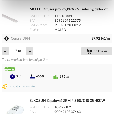
MCLED Difuzor pro PG,PP,VR,VL mléčný, délka 2m
Kód ELFETEX
11.213.331
EAN
8595607122375
Kód výrobce
ML-761.201.02.2
Značka
MCLED
Cena s DPH
37,92 Kč/m
m
do košíku
Tento produkt je v balení po 2 m
3
dní
6558
m
192
m
Přidat k porovnání
ELKOSUN Zapalovač ZRM 4,5 ES/C IS 35-400W
Kód ELFETEX
10.627.873
EAN
9006210337463