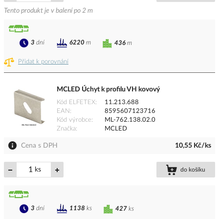
Tento produkt je v balení po 2 m
3
dní
6220
m
436
m
Přidat k porovnání
MCLED Úchyt k profilu VH kovový
Kód ELFETEX
11.213.688
EAN
8595607123716
Kód výrobce
ML-762.138.02.0
Značka
MCLED
Cena s DPH
10,55 Kč/ks
ks
do košíku
3
dní
1138
ks
427
ks