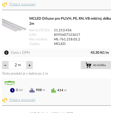
Přidat k porovnání
MCLED Difuzor pro PU,VH, PE, RN, VB mléčný, délka
2m
Kód ELFETEX
11.213.436
EAN
8595607123617
Kód výrobce
ML-761.218.02.2
Značka
MCLED
Cena s DPH
45,30 Kč/m
m
do košíku
Tento produkt je v balení po 2 m
3
dní
908
m
414
m
Přidat k porovnání