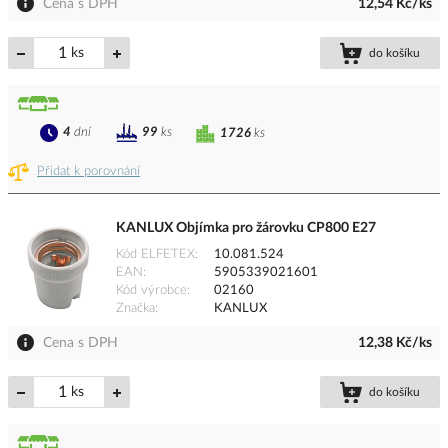
Cena s DPH
12,54 Kč/ks
ks
do košíku
4
dní
99
ks
1726
ks
Přidat k porovnání
KANLUX Objímka pro žárovku CP800 E27
Kód ELFETEX
10.081.524
EAN
5905339021601
Kód výrobce
02160
Značka
KANLUX
Cena s DPH
12,38 Kč/ks
ks
do košíku