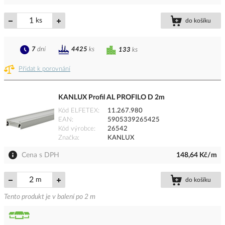
ks
do košíku
7
dní
4425
ks
133
ks
Přidat k porovnání
KANLUX Profil AL PROFILO D 2m
Kód ELFETEX
11.267.980
EAN
5905339265425
Kód výrobce
26542
Značka
KANLUX
Cena s DPH
148,64 Kč/m
m
do košíku
Tento produkt je v balení po 2 m