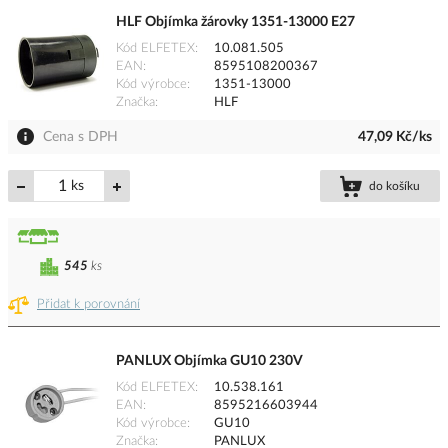
HLF Objímka žárovky 1351-13000 E27
Kód ELFETEX
10.081.505
EAN
8595108200367
Kód výrobce
1351-13000
Značka
HLF
Cena s DPH
47,09 Kč/ks
ks
do košíku
545
ks
Přidat k porovnání
PANLUX Objímka GU10 230V
Kód ELFETEX
10.538.161
EAN
8595216603944
Kód výrobce
GU10
Značka
PANLUX