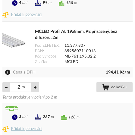
4
dní
99
m
130
m
Přidat k porovnání
MCLED Profil AL 19x8mm, PE přisazený, bez
difuzoru, 2m
Kód ELFETEX
11.377.807
EAN
8595607110013
Kód výrobce
ML-761.195.02.2
Značka
MCLED
Cena s DPH
194,41 Kč/m
m
do košíku
Tento produkt je v balení po 2 m
3
dní
287
m
128
m
Přidat k porovnání