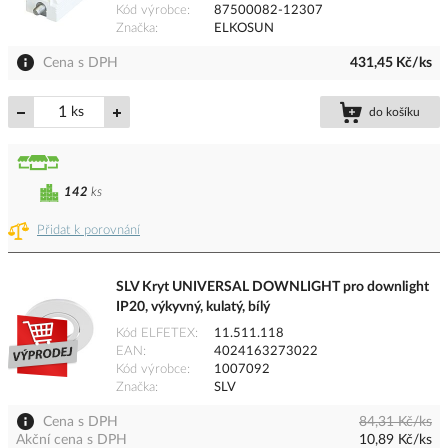
Kód výrobce
87500082-12307
Značka
ELKOSUN
Cena s DPH
431,45 Kč/ks
ks
do košíku
142
ks
Přidat k porovnání
SLV Kryt UNIVERSAL DOWNLIGHT pro downlight
IP20, výkyvný, kulatý, bílý
Kód ELFETEX
11.511.118
EAN
4024163273022
Kód výrobce
1007092
Značka
SLV
Cena s DPH
84,31 Kč/ks
Akční cena s DPH
10,89 Kč/ks