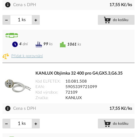
Cena s DPH
17,55 Kč/ks
ks
do košíku
4
dní
99
ks
1061
ks
Přidat k porovnání
KANLUX Objímka 32 400 pro G4,GX5.3,G6.35
Kód ELFETEX
10.081.508
EAN
5905339721099
Kód výrobce
72109
Značka
KANLUX
Cena s DPH
17,55 Kč/ks
ks
do košíku