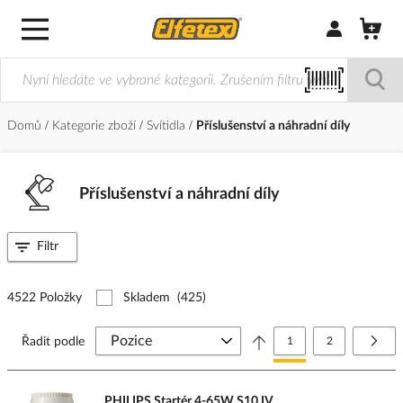
Přihlásit/Regi
Domů
Kategorie zboží
Svítidla
Příslušenství a náhradní díly
Příslušenství a náhradní díly
Filtr
4522 Položky
Skladem
(425)
Stránka
Právě si prohlížíte stránk
Stránka
Strá
Další
Řadit podle
1
2
PHILIPS Startér 4-65W S10 IV