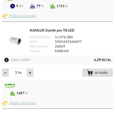
4
dní
99
ks
1725
ks
Přidat k porovnání
KANLUX Startér pro T8 LED
Kód ELFETEX
11.476.384
EAN
5905339260697
Kód výrobce
26069
Značka
KANLUX
Cena s DPH
6,39 Kč/ks
ks
do košíku
1687
ks
Přidat k porovnání