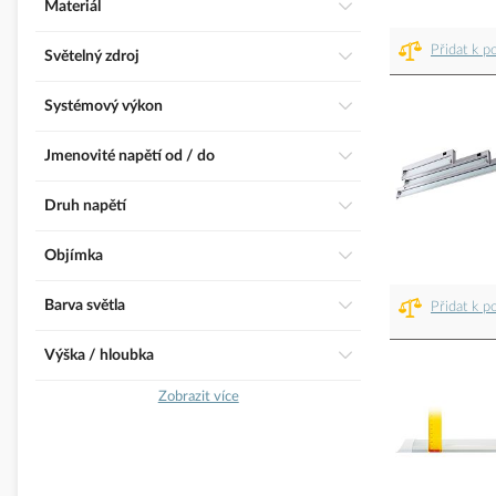
Materiál
Přidat k p
Světelný zdroj
Systémový výkon
Jmenovité napětí od / do
Druh napětí
Objímka
Barva světla
Přidat k p
Výška / hloubka
Zobrazit více