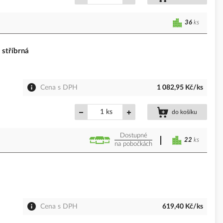
36
ks
stříbrná
Cena s DPH
1 082,95 Kč/ks
ks
do košíku
Dostupné
22
ks
na pobočkách
Cena s DPH
619,40 Kč/ks