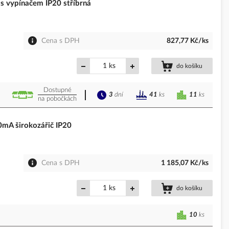
 vypínačem IP20 stříbrná
Cena s DPH
827,77 Kč/ks
ks
do košíku
Dostupné
3
dní
11
ks
41
ks
na pobočkách
A širokozářič IP20
Cena s DPH
1 185,07 Kč/ks
ks
do košíku
10
ks