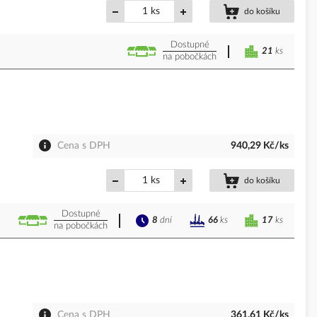
ks
do košíku
Dostupné
21
ks
na pobočkách
Cena s DPH
940,29 Kč/ks
ks
do košíku
Dostupné
8
dní
17
ks
66
ks
na pobočkách
Cena s DPH
361,61 Kč/ks