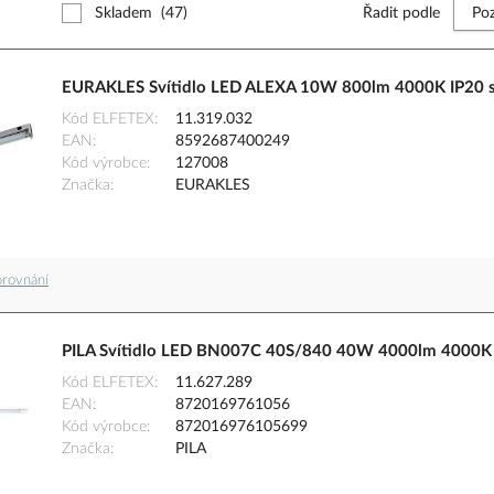
Skladem
(47)
Řadit podle
EURAKLES Svítidlo LED ALEXA 10W 800lm 4000K IP20 s
Kód ELFETEX
11.319.032
EAN
8592687400249
Kód výrobce
127008
Značka
EURAKLES
orovnání
PILA Svítidlo LED BN007C 40S/840 40W 4000lm 4000K
Kód ELFETEX
11.627.289
EAN
8720169761056
Kód výrobce
872016976105699
Značka
PILA