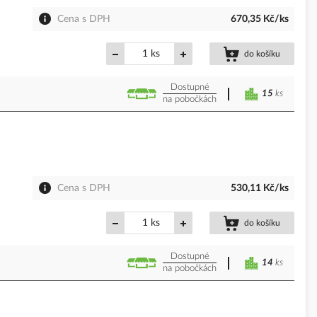
Cena s DPH
670,35 Kč/ks
ks
do košíku
Dostupné
15
ks
na pobočkách
Cena s DPH
530,11 Kč/ks
ks
do košíku
Dostupné
14
ks
na pobočkách