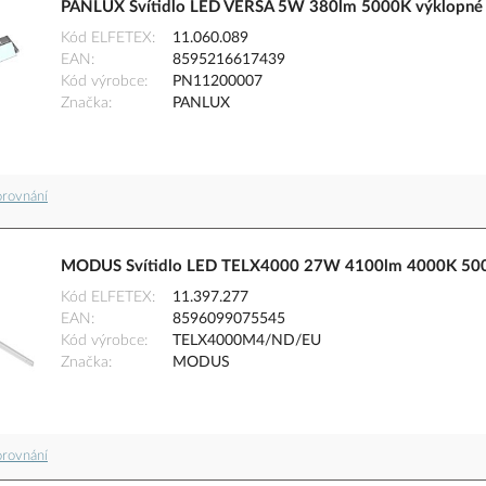
PANLUX Svítidlo LED VERSA 5W 380lm 5000K výklopné s
Kód ELFETEX
11.060.089
EAN
8595216617439
Kód výrobce
PN11200007
Značka
PANLUX
orovnání
MODUS Svítidlo LED TELX4000 27W 4100lm 4000K 500m
Kód ELFETEX
11.397.277
EAN
8596099075545
Kód výrobce
TELX4000M4/ND/EU
Značka
MODUS
orovnání