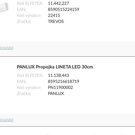
Kód ELFETEX
11.442.227
EAN
8590515224159
Kód výrobce
22415
Značka
TREVOS
orovnání
PANLUX Propojka LINETA LED 30cm
Kód ELFETEX
11.138.443
EAN
8595216618719
Kód výrobce
PN11900002
Značka
PANLUX
orovnání