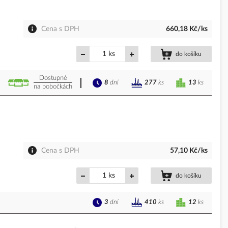
Cena s DPH
660,18 Kč/ks
ks
do košíku
Dostupné
8
dní
13
ks
277
ks
na pobočkách
Cena s DPH
57,10 Kč/ks
ks
do košíku
3
dní
12
ks
410
ks