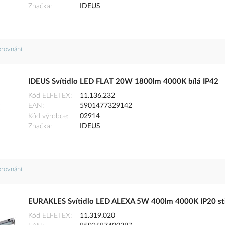
Značka
IDEUS
orovnání
IDEUS Svítidlo LED FLAT 20W 1800lm 4000K bílá IP42
Kód ELFETEX
11.136.232
EAN
5901477329142
Kód výrobce
02914
Značka
IDEUS
orovnání
EURAKLES Svítidlo LED ALEXA 5W 400lm 4000K IP20 st
Kód ELFETEX
11.319.020