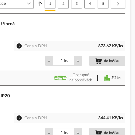
Stránka
Právě si prohlížíte stránku
Stránka
Stránka
Stránka
Stránka
Stránka
Další
1
2
3
4
5
tříbrná
Cena s DPH
873,62 Kč/ks
ks
do košíku
Dostupné
51
ks
na pobočkách
 IP20
Cena s DPH
344,41 Kč/ks
ks
do košíku