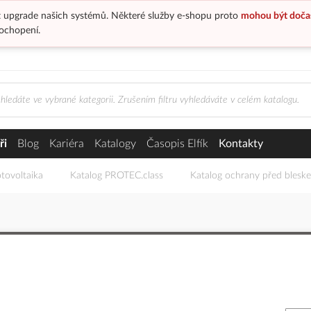
 upgrade našich systémů. Některé služby e-shopu proto
mohou být doča
ochopení.
ři
Blog
Kariéra
Katalogy
Časopis Elfík
Kontakty
tovoltaika
Katalog PROTEC.class
Katalog ochrany před blesk