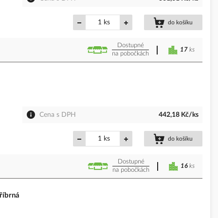
ks
do košíku
Dostupné
17
ks
na pobočkách
Cena s DPH
442,18 Kč/ks
ks
do košíku
Dostupné
16
ks
na pobočkách
říbrná