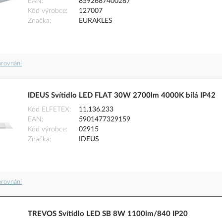
EAN
8592687400287
Kód výrobce
127007
Značka
EURAKLES
orovnání
IDEUS Svítidlo LED FLAT 30W 2700lm 4000K bílá IP42
Kód ELFETEX
11.136.233
EAN
5901477329159
Kód výrobce
02915
Značka
IDEUS
orovnání
TREVOS Svítidlo LED SB 8W 1100lm/840 IP20