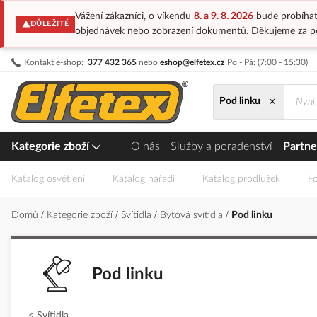
Vážení zákazníci, o víkendu
8. a 9. 8. 2026
bude probíhat
DŮLEŽITÉ
objednávek nebo zobrazení dokumentů. Děkujeme za p
Přejít
Kontakt e-shop:
377 432 365
nebo
eshop@elfetex.cz
Po - Pá: (7:00 - 15:30)
na
obsah
×
Pod linku
Kategorie zboží
O nás
Služby a poradenství
Partne
Katalog osvětlení
Katalog nářadí
Katalog prodlužek
Fo
Domů
Kategorie zboží
Svítidla
Bytová svítidla
Pod linku
Pod linku
Svítidla