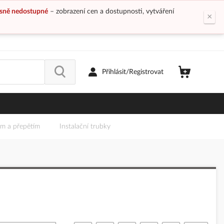
sně nedostupné
– zobrazení cen a dostupnosti, vytváření
×
Přihlásit/Registrovat
em a přepětím
Instalační trubky