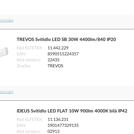
orovnání
TREVOS Svítidlo LED SB 30W 4400lm/840 IP20
Kód ELFETEX
11.442.229
EAN
8590515224357
Kód výrobce
22435
Značka
TREVOS
orovnání
IDEUS Svítidlo LED FLAT 10W 900lm 4000K bílá IP42
Kód ELFETEX
11.136.231
EAN
5901477329135
Kód výrobce
02913