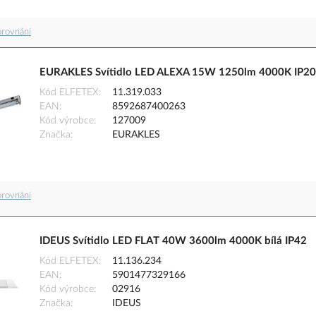
orovnání
EURAKLES Svítidlo LED ALEXA 15W 1250lm 4000K IP20 
Kód ELFETEX
11.319.033
EAN
8592687400263
Kód výrobce
127009
Značka
EURAKLES
orovnání
IDEUS Svítidlo LED FLAT 40W 3600lm 4000K bílá IP42
Kód ELFETEX
11.136.234
EAN
5901477329166
Kód výrobce
02916
Značka
IDEUS