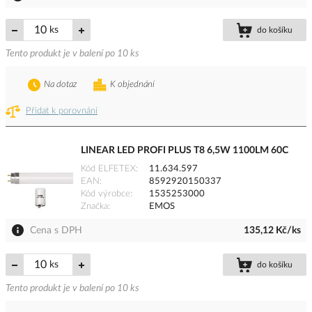
ks
do košíku
Tento produkt je v balení po 10 ks
Na dotaz
K objednání
Přidat k porovnání
LINEAR LED PROFI PLUS T8 6,5W 1100LM 60C
Kód ELFETEX
11.634.597
EAN
8592920150337
Kód výrobce
1535253000
Značka
EMOS
Cena s DPH
135,12 Kč/ks
ks
do košíku
Tento produkt je v balení po 10 ks