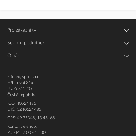
Pro zákazníky
Souhrn podmínek
O nás
Elfetex, spol. s r.o.
Hřbitovní 31a
Plzeň 312 00
Česká republika
IČO: 40524485
DIČ: CZ40524485
GPS: 49.75348, 13.43168
Kontakt e-shop:
Po - Pá: 7:00 - 15:30