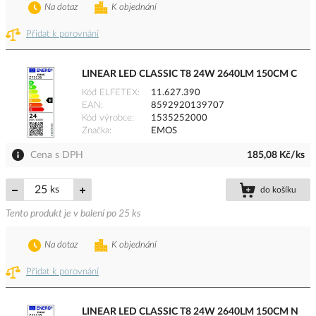
Na dotaz
K objednání
Přidat k porovnání
LINEAR LED CLASSIC T8 24W 2640LM 150CM C
Kód ELFETEX
11.627.390
EAN
8592920139707
Kód výrobce
1535252000
Značka
EMOS
Cena s DPH
185,08 Kč/ks
ks
do košíku
Tento produkt je v balení po 25 ks
Na dotaz
K objednání
Přidat k porovnání
LINEAR LED CLASSIC T8 24W 2640LM 150CM N