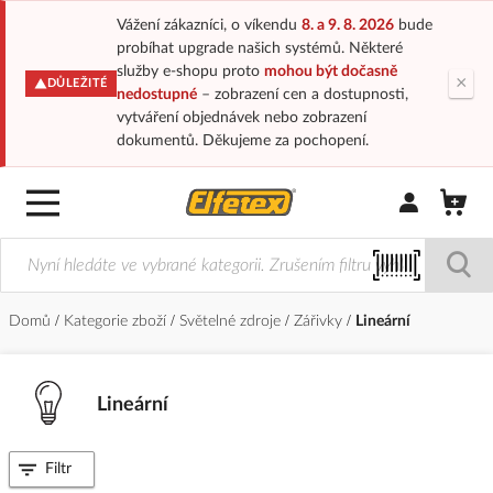
Vážení zákazníci, o víkendu
8. a 9. 8. 2026
bude
probíhat upgrade našich systémů. Některé
služby e-shopu proto
mohou být dočasně
×
DŮLEŽITÉ
nedostupné
– zobrazení cen a dostupnosti,
vytváření objednávek nebo zobrazení
dokumentů. Děkujeme za pochopení.
Přihlásit/Regi
Domů
Kategorie zboží
Světelné zdroje
Zářivky
Lineární
Lineární
Filtr