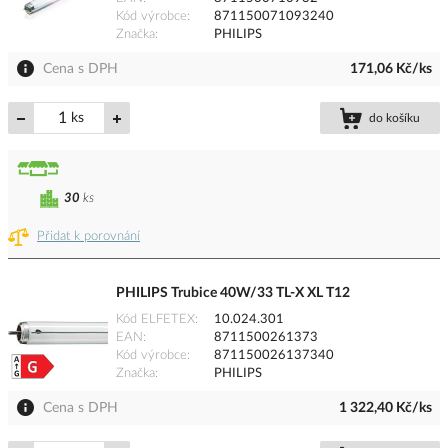
Kód výrobce
871150071093240
Značka
PHILIPS
Cena s DPH
171,06 Kč/ks
ks
do košíku
30
ks
Přidat k porovnání
PHILIPS Trubice 40W/33 TL-X XL T12
Kód ELFETEX
10.024.301
EAN
8711500261373
Kód výrobce
871150026137340
Značka
PHILIPS
Cena s DPH
1 322,40 Kč/ks