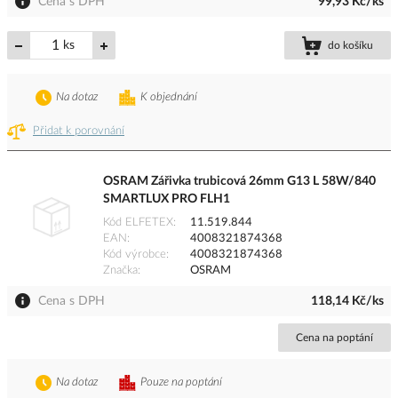
Cena s DPH
99,93 Kč/ks
ks
do košíku
Na dotaz
K objednání
Přidat k porovnání
OSRAM Zářivka trubicová 26mm G13 L 58W/840
SMARTLUX PRO FLH1
Kód ELFETEX
11.519.844
EAN
4008321874368
Kód výrobce
4008321874368
Značka
OSRAM
Cena s DPH
118,14 Kč/ks
Cena na poptání
Na dotaz
Pouze na poptání