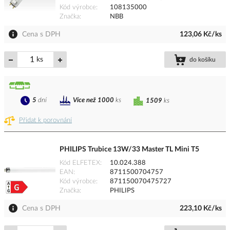
Kód výrobce
108135000
Značka
NBB
Cena s DPH
123,06 Kč/ks
ks
do košíku
5
dní
Více než 1000
ks
1509
ks
Přidat k porovnání
PHILIPS Trubice 13W/33 Master TL Mini T5
Kód ELFETEX
10.024.388
EAN
8711500704757
Kód výrobce
871150070475727
Značka
PHILIPS
Cena s DPH
223,10 Kč/ks