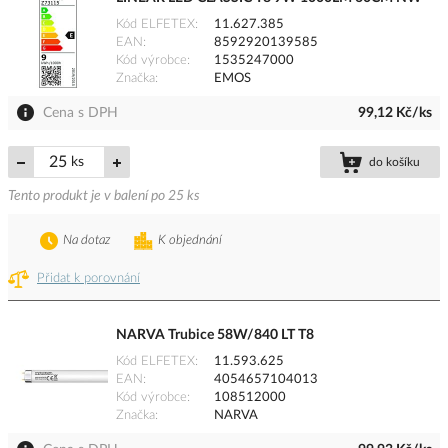
Kód ELFETEX
11.627.385
EAN
8592920139585
Kód výrobce
1535247000
Značka
EMOS
Cena s DPH
99,12 Kč/ks
ks
do košíku
Tento produkt je v balení po 25 ks
Na dotaz
K objednání
Přidat k porovnání
NARVA Trubice 58W/840 LT T8
Kód ELFETEX
11.593.625
EAN
4054657104013
Kód výrobce
108512000
Značka
NARVA