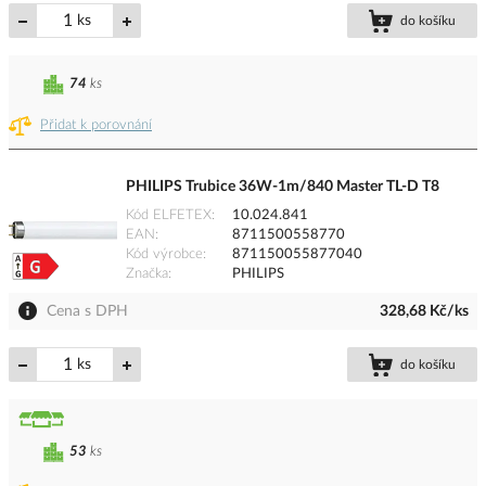
ks
do košíku
74
ks
Přidat k porovnání
PHILIPS Trubice 36W-1m/840 Master TL-D T8
Kód ELFETEX
10.024.841
EAN
8711500558770
Kód výrobce
871150055877040
Značka
PHILIPS
Cena s DPH
328,68 Kč/ks
ks
do košíku
53
ks