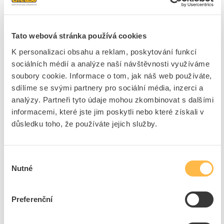
Kód ELFETEX
11.460.794
EAN
8719514325395
Kód výrobce
871951432539500
Značka
PHILIPS
Tato webová stránka používá cookies
Cena s DPH
278,26 Kč/ks
K personalizaci obsahu a reklam, poskytování funkcí
sociálních médií a analýze naší návštěvnosti využíváme
ks
do košíku
soubory cookie. Informace o tom, jak náš web používáte,
sdílíme se svými partnery pro sociální média, inzerci a
analýzy. Partneři tyto údaje mohou zkombinovat s dalšími
informacemi, které jste jim poskytli nebo které získali v
3
ks
důsledku toho, že používáte jejich služby.
Přidat k porovnání
Výběr
LINEAR LED PROFI PLUS T8 24W 4050LM 150C
Nutné
souhlasu
Kód ELFETEX
11.634.602
EAN
8592920150382
Kód výrobce
1535258000
Preferenční
Značka
EMOS
Cena s DPH
211,73 Kč/ks