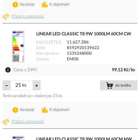
Na dotaz
K objednání
Přidat k porovnání
LINEAR LED CLASSIC T8 9W 1000LM 60CM CW
Kód ELFETEX
11.627.386
EAN
8592920139622
Kód výrobce
1535248000
Značka
EMOS
Cena s DPH
99,12 Kč/ks
ks
do košíku
Tento produkt je v balení po 25 ks
Na dotaz
K objednání
Přidat k porovnání
LINEAR LED CLASSIC T8 9W 1000LM 60CM NW