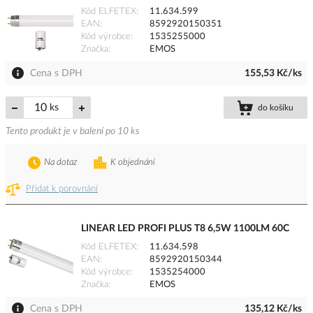
Kód ELFETEX
11.634.599
EAN
8592920150351
Kód výrobce
1535255000
Značka
EMOS
Cena s DPH
155,53 Kč/ks
ks
do košíku
Tento produkt je v balení po 10 ks
Na dotaz
K objednání
Přidat k porovnání
LINEAR LED PROFI PLUS T8 6,5W 1100LM 60C
Kód ELFETEX
11.634.598
EAN
8592920150344
Kód výrobce
1535254000
Značka
EMOS
Cena s DPH
135,12 Kč/ks