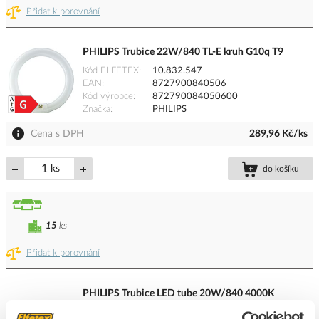
Přidat k porovnání
PHILIPS Trubice 22W/840 TL-E kruh G10q T9
Kód ELFETEX
10.832.547
EAN
8727900840506
Kód výrobce
872790084050600
Značka
PHILIPS
Cena s DPH
289,96 Kč/ks
ks
do košíku
15
ks
Přidat k porovnání
PHILIPS Trubice LED tube 20W/840 4000K
1500mm CorePro