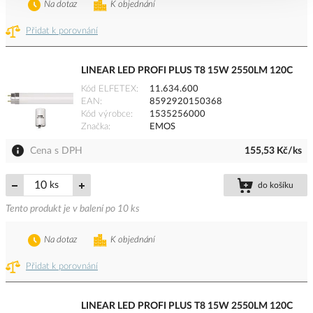
Na dotaz
K objednání
Přidat k porovnání
LINEAR LED PROFI PLUS T8 15W 2550LM 120C
Kód ELFETEX
11.634.600
EAN
8592920150368
Kód výrobce
1535256000
Značka
EMOS
Cena s DPH
155,53 Kč/ks
ks
do košíku
Tento produkt je v balení po 10 ks
Na dotaz
K objednání
Přidat k porovnání
LINEAR LED PROFI PLUS T8 15W 2550LM 120C