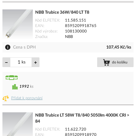
NBB Trubice 36W/840 LT T8
Kód ELFETEX
11.585.151
EAN
8595209918765
Kód výrobce
108130000
Značka
NBB
Cena s DPH
107,45 Kč/ks
ks
do košíku
1992
ks
Přidat k porovnání
NBB Trubice LT 58W T8/840 5050lm 4000K CRI >
84
Kód ELFETEX
11.622.720
EAN
8595209918970