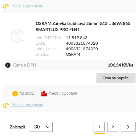
Přidat k porovnání
OSRAM Zářivka trubicová 26mm G13 L 36W/865
SMARTLUX PRO FLH1
Kód ELFETEX
11.519.843
EAN
4008321874320
Kód výrobce
4008321874320
Značka
OSRAM
Cena s DPH
106,54 Kč/ks
Cena na poptání
Na dotaz
Pouze na poptání
Přidat k porovnání
Stránka
Právě si prohlížíte stránk
Stránka
Strá
Další
Zobrazit
1
2