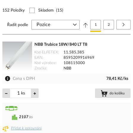
152 Položky
Skladem
(15)
Stránka
Právě si prohlížíte stránk
Stránka
Strá
Další
Řadit podle
1
2
NBB Trubice 18W/840 LT T8
Kód ELFETEX
11.585.385
EAN
8595209916969
Kód výrobce
108115000
Značka
NBB
Cena s DPH
78,41 Kč/ks
ks
do košíku
2107
ks
Přidat k porovnání