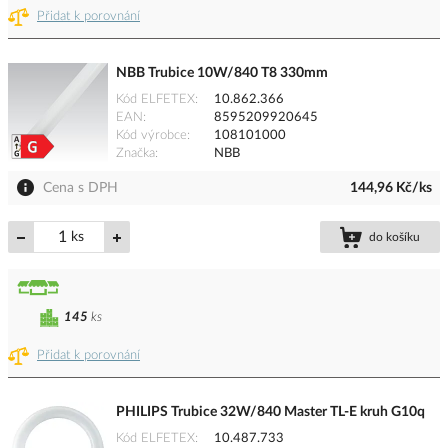
Přidat k porovnání
NBB Trubice 10W/840 T8 330mm
Kód ELFETEX
10.862.366
EAN
8595209920645
Kód výrobce
108101000
Značka
NBB
Cena s DPH
144,96 Kč/ks
ks
do košíku
145
ks
Přidat k porovnání
PHILIPS Trubice 32W/840 Master TL-E kruh G10q
Kód ELFETEX
10.487.733