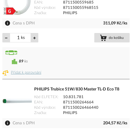
EAN
8711500559685
Kód výrobce
871150055968515
Značka
PHILIPS
Cena s DPH
311,09 Kč/ks
ks
do košíku
89
ks
Přidat k porovnání
PHILIPS Trubice 51W/830 Master TL-D Eco T8
Kód ELFETEX
10.831.781
EAN
8711500264664
Kód výrobce
871150026466440
Značka
PHILIPS
Cena s DPH
204,57 Kč/ks