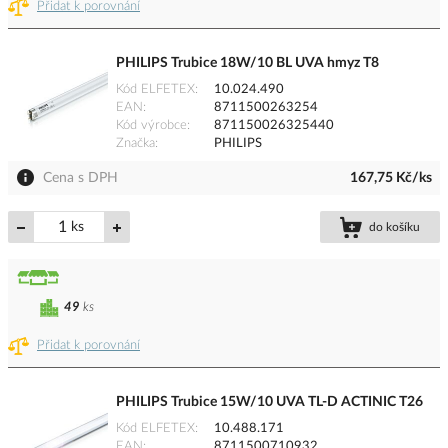
Přidat k porovnání
PHILIPS Trubice 18W/10 BL UVA hmyz T8
Kód ELFETEX
10.024.490
EAN
8711500263254
Kód výrobce
871150026325440
Značka
PHILIPS
Cena s DPH
167,75 Kč/ks
ks
do košíku
49
ks
Přidat k porovnání
PHILIPS Trubice 15W/10 UVA TL-D ACTINIC T26
Kód ELFETEX
10.488.171
EAN
8711500710932