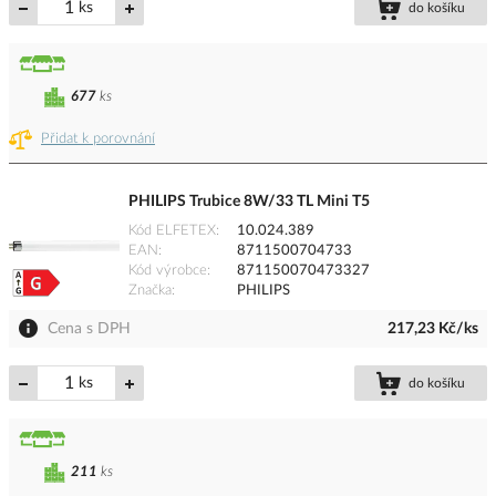
ks
do košíku
677
ks
Přidat k porovnání
PHILIPS Trubice 8W/33 TL Mini T5
Kód ELFETEX
10.024.389
EAN
8711500704733
Kód výrobce
871150070473327
Značka
PHILIPS
Cena s DPH
217,23 Kč/ks
ks
do košíku
211
ks