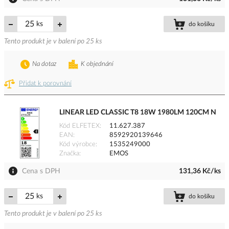
ks
do košíku
Tento produkt je v balení po 25 ks
Na dotaz
K objednání
Přidat k porovnání
LINEAR LED CLASSIC T8 18W 1980LM 120CM N
Kód ELFETEX
11.627.387
EAN
8592920139646
Kód výrobce
1535249000
Značka
EMOS
Cena s DPH
131,36 Kč/ks
ks
do košíku
Tento produkt je v balení po 25 ks