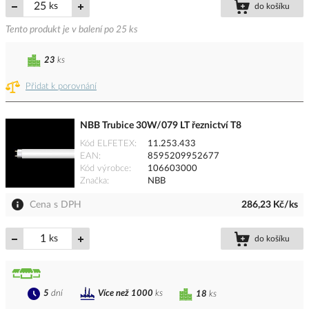
ks
do košíku
Tento produkt je v balení po 25 ks
23
ks
Přidat k porovnání
NBB Trubice 30W/079 LT řeznictví T8
Kód ELFETEX
11.253.433
EAN
8595209952677
Kód výrobce
106603000
Značka
NBB
Cena s DPH
286,23 Kč/ks
ks
do košíku
5
dní
Více než 1000
ks
18
ks