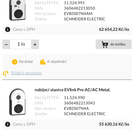
Kód ELFETEX
11.524.991
EAN
3606482213050
Kód výrobce
EVB3S07N4AM
Značka
SCHNEIDER ELECTRIC
Cena s DPH
62 654,22 Kč/ks
ks
do košíku
Na dotaz
K objednání
Přidat k porovnání
nabíjecí stanice EVlink Pro AC/AC Metal,
Kód ELFETEX
11.524.990
EAN
3606482213043
Kód výrobce
EVB3S07N4A
Značka
SCHNEIDER ELECTRIC
Cena s DPH
55 630,16 Kč/ks