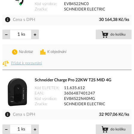
Kód výrobce
EVB4S22NC0
Značka
SCHNEIDER ELECTRIC
Cena s DPH
30 164,38 Kč/ks
ks
do košíku
Na dotaz
K objednání
Přidat k porovnání
Schneider Charge Pro 22KW T2S MID 4G
Kód ELFETEX
11.635.612
EAN
3606487401247
Kód výrobce
EVB4S22N40MG
Značka
SCHNEIDER ELECTRIC
Cena s DPH
32 907,06 Kč/ks
ks
do košíku