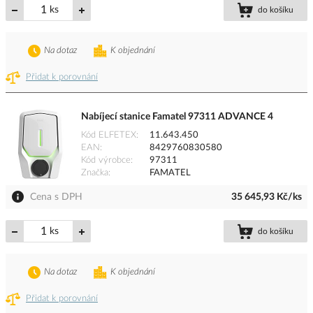
ks
do košíku
Na dotaz
K objednání
Přidat k porovnání
Nabíjecí stanice Famatel 97311 ADVANCE 4
Kód ELFETEX
11.643.450
EAN
8429760830580
Kód výrobce
97311
Značka
FAMATEL
Cena s DPH
35 645,93 Kč/ks
ks
do košíku
Na dotaz
K objednání
Přidat k porovnání