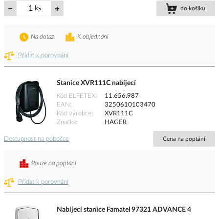
ks
do košíku
Na dotaz
K objednání
Přidat k porovnání
Stanice XVR111C nabíjecí
Kód ELFETEX
11.656.987
EAN
3250610103470
Kód výrobce
XVR111C
Značka
HAGER
Dostupnost na pobočce
Cena na poptání
Pouze na poptání
Přidat k porovnání
Nabíjecí stanice Famatel 97321 ADVANCE 4