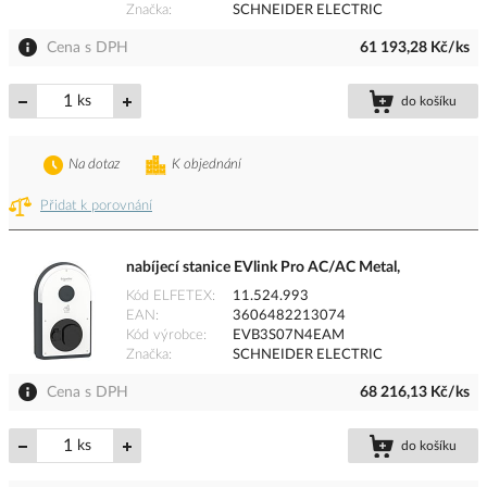
Značka
SCHNEIDER ELECTRIC
Cena s DPH
61 193,28 Kč/ks
ks
do košíku
Na dotaz
K objednání
Přidat k porovnání
nabíjecí stanice EVlink Pro AC/AC Metal,
Kód ELFETEX
11.524.993
EAN
3606482213074
Kód výrobce
EVB3S07N4EAM
Značka
SCHNEIDER ELECTRIC
Cena s DPH
68 216,13 Kč/ks
ks
do košíku