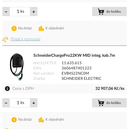
ks
do košíku
Na dotaz
K objednání
Přidat k porovnání
SchneiderChargePro22KW MID integ. kab.7m
Kód ELFETEX
11.635.615
EAN
3606487401223
Kód výrobce
EVB4S22NC0M
Značka
SCHNEIDER ELECTRIC
Cena s DPH
32 907,06 Kč/ks
ks
do košíku
Na dotaz
K objednání