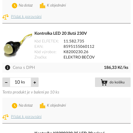
Na dotaz
K objednání
Přidat k porovnání
Kontrolka LED 20 žlutá 230V
Kód ELFETEX
11.582.735
EAN
8595155060112
Kód výrobce
K8200230.26
Značka
ELEKTRO BEČOV
Cena s DPH
186,33 Kč/ks
ks
do košíku
Tento produkt je v balení po 10 ks
Na dotaz
K objednání
Přidat k porovnání