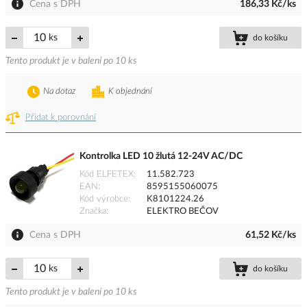
Cena s DPH
186,33 Kč/ks
ks
do košíku
Tento produkt je v balení po 10 ks
Na dotaz
K objednání
Přidat k porovnání
Kontrolka LED 10 žlutá 12-24V AC/DC
Kód ELFETEX
11.582.723
EAN
8595155060075
Kód výrobce
K8101224.26
Značka
ELEKTRO BEČOV
Cena s DPH
61,52 Kč/ks
ks
do košíku
Tento produkt je v balení po 10 ks