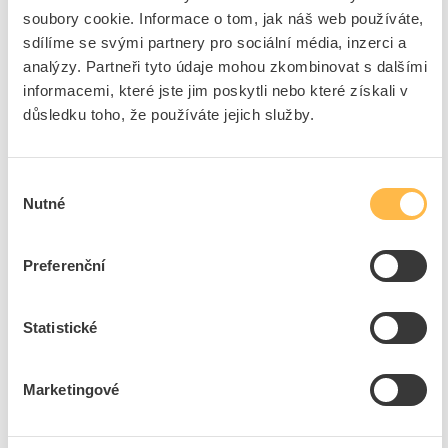
soubory cookie. Informace o tom, jak náš web používáte,
Na dotaz
K objednání
sdílíme se svými partnery pro sociální média, inzerci a
analýzy. Partneři tyto údaje mohou zkombinovat s dalšími
Přidat k porovnání
informacemi, které jste jim poskytli nebo které získali v
důsledku toho, že používáte jejich služby.
Kontrolka K8050230.26 LED 5 žlutá
Kód ELFETEX
11.582.711
EAN
8595155059956
Výběr
Kód výrobce
K8050230.26
Nutné
souhlasu
Značka
ELEKTRO BEČOV
Cena s DPH
44,69 Kč/ks
Preferenční
ks
do košíku
Tento produkt je v balení po 10 ks
Statistické
Na dotaz
K objednání
Marketingové
Přidat k porovnání