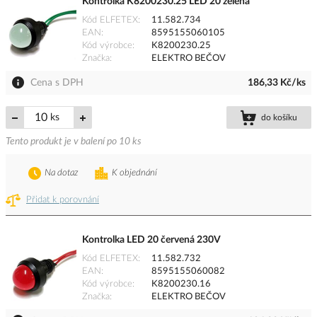
Kontrolka K8200230.25 LED 20 zelená
Kód ELFETEX
11.582.734
EAN
8595155060105
Kód výrobce
K8200230.25
Značka
ELEKTRO BEČOV
Cena s DPH
186,33 Kč/ks
ks
do košíku
Tento produkt je v balení po 10 ks
Na dotaz
K objednání
Přidat k porovnání
Kontrolka LED 20 červená 230V
Kód ELFETEX
11.582.732
EAN
8595155060082
Kód výrobce
K8200230.16
Značka
ELEKTRO BEČOV