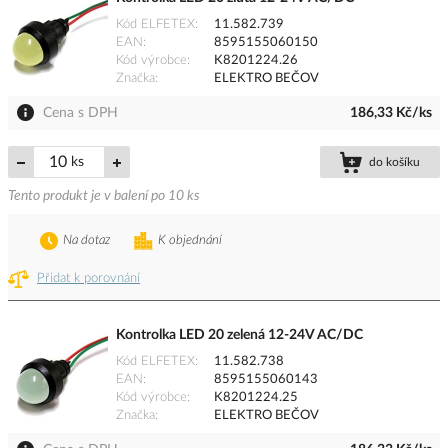
Kód ELFETEX
11.582.739
EAN
8595155060150
Kód výrobce
K8201224.26
Značka
ELEKTRO BEČOV
Cena s DPH
186,33 Kč/ks
ks
do košíku
Tento produkt je v balení po 10 ks
Na dotaz
K objednání
Přidat k porovnání
Kontrolka LED 20 zelená 12-24V AC/DC
Kód ELFETEX
11.582.738
EAN
8595155060143
Kód výrobce
K8201224.25
Značka
ELEKTRO BEČOV