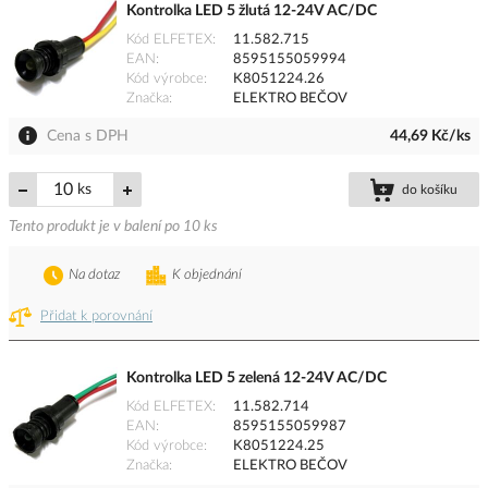
Kontrolka LED 5 žlutá 12-24V AC/DC
Kód ELFETEX
11.582.715
EAN
8595155059994
Kód výrobce
K8051224.26
Značka
ELEKTRO BEČOV
Cena s DPH
44,69 Kč/ks
ks
do košíku
Tento produkt je v balení po 10 ks
Na dotaz
K objednání
Přidat k porovnání
Kontrolka LED 5 zelená 12-24V AC/DC
Kód ELFETEX
11.582.714
EAN
8595155059987
Kód výrobce
K8051224.25
Značka
ELEKTRO BEČOV