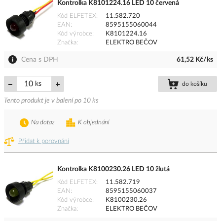
Kontrolka K8101224.16 LED 10 červená
Kód ELFETEX
11.582.720
EAN
8595155060044
Kód výrobce
K8101224.16
Značka
ELEKTRO BEČOV
Cena s DPH
61,52 Kč/ks
ks
do košíku
Tento produkt je v balení po 10 ks
Na dotaz
K objednání
Přidat k porovnání
Kontrolka K8100230.26 LED 10 žlutá
Kód ELFETEX
11.582.719
EAN
8595155060037
Kód výrobce
K8100230.26
Značka
ELEKTRO BEČOV