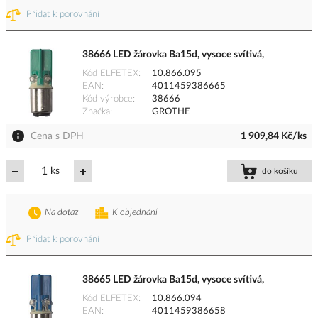
Přidat k porovnání
38666 LED žárovka Ba15d, vysoce svítivá,
Kód ELFETEX
10.866.095
EAN
4011459386665
Kód výrobce
38666
Značka
GROTHE
Cena s DPH
1 909,84 Kč/ks
ks
do košíku
Na dotaz
K objednání
Přidat k porovnání
38665 LED žárovka Ba15d, vysoce svítivá,
Kód ELFETEX
10.866.094
EAN
4011459386658