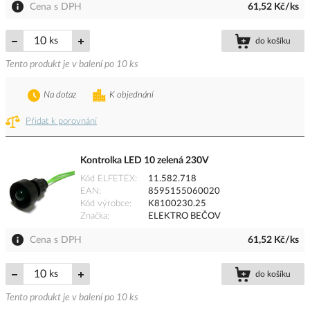
Cena s DPH
61,52 Kč/ks
ks
do košíku
Tento produkt je v balení po 10 ks
Na dotaz
K objednání
Přidat k porovnání
Kontrolka LED 10 zelená 230V
Kód ELFETEX
11.582.718
EAN
8595155060020
Kód výrobce
K8100230.25
Značka
ELEKTRO BEČOV
Cena s DPH
61,52 Kč/ks
ks
do košíku
Tento produkt je v balení po 10 ks