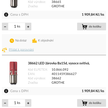
Kód výrobce
38665
Značka
GROTHE
Cena s DPH
1 909,84 Kč/ks
ks
do košíku
Na dotaz
K objednání
Přidat k porovnání
38662 LED žárovka Ba15d, vysoce svítivá,
Kód ELFETEX
10.866.092
EAN
4011459386627
Kód výrobce
38662
Značka
GROTHE
Cena s DPH
1 909,84 Kč/ks
ks
do košíku