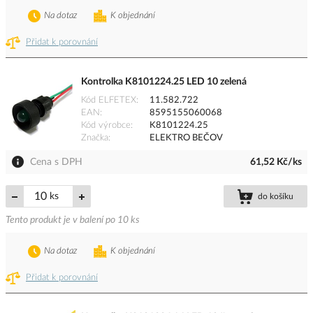
Na dotaz
K objednání
Přidat k porovnání
Kontrolka K8101224.25 LED 10 zelená
Kód ELFETEX
11.582.722
EAN
8595155060068
Kód výrobce
K8101224.25
Značka
ELEKTRO BEČOV
Cena s DPH
61,52 Kč/ks
ks
do košíku
Tento produkt je v balení po 10 ks
Na dotaz
K objednání
Přidat k porovnání