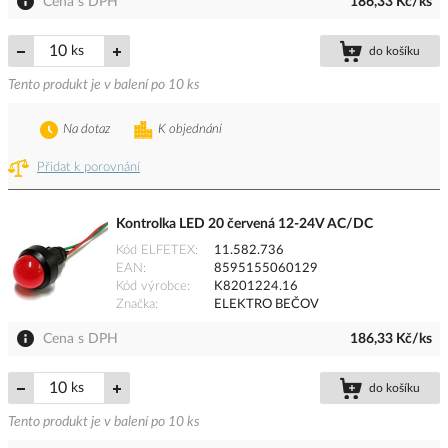
Cena s DPH
186,33 Kč/ks
ks
do košíku
Tento produkt je v balení po 10 ks
Na dotaz
K objednání
Přidat k porovnání
Kontrolka LED 20 červená 12-24V AC/DC
Kód ELFETEX
11.582.736
EAN
8595155060129
Kód výrobce
K8201224.16
Značka
ELEKTRO BEČOV
Cena s DPH
186,33 Kč/ks
ks
do košíku
Tento produkt je v balení po 10 ks