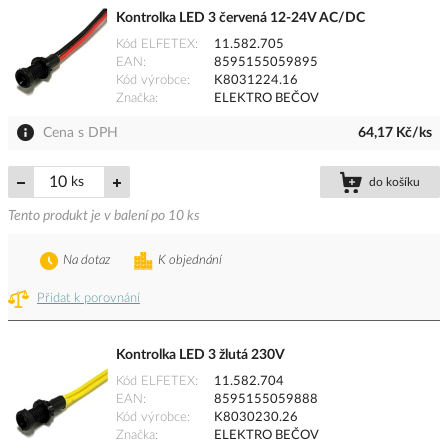
Kontrolka LED 3 červená 12-24V AC/DC
Kód ELFETEX
11.582.705
EAN
8595155059895
Kód výrobce
K8031224.16
Značka
ELEKTRO BEČOV
Cena s DPH
64,17 Kč/ks
ks
do košíku
Tento produkt je v balení po 10 ks
Na dotaz
K objednání
Přidat k porovnání
Kontrolka LED 3 žlutá 230V
Kód ELFETEX
11.582.704
EAN
8595155059888
Kód výrobce
K8030230.26
Značka
ELEKTRO BEČOV