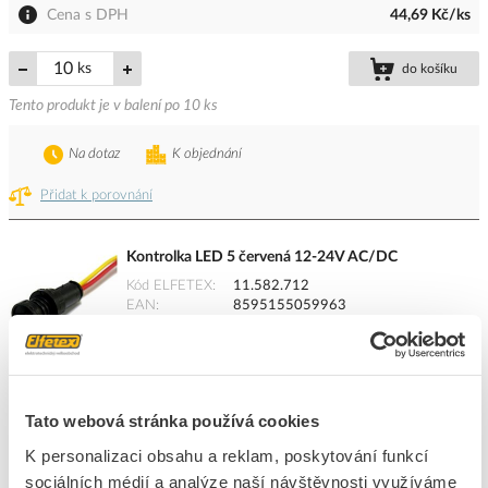
Cena s DPH
44,69 Kč/ks
ks
do košíku
Tento produkt je v balení po 10 ks
Na dotaz
K objednání
Přidat k porovnání
Kontrolka LED 5 červená 12-24V AC/DC
Kód ELFETEX
11.582.712
EAN
8595155059963
Kód výrobce
K8051224.16
Značka
ELEKTRO BEČOV
Cena s DPH
44,69 Kč/ks
Tato webová stránka používá cookies
ks
do košíku
K personalizaci obsahu a reklam, poskytování funkcí
Tento produkt je v balení po 10 ks
sociálních médií a analýze naší návštěvnosti využíváme