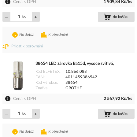
Cena s DPH
1 909,84 Kč/ks
ks
do košíku
Na dotaz
K objednání
Přidat k porovnání
38654 LED žárovka Ba15d, vysoce svítivá,
Kód ELFETEX
10.866.088
EAN
4011459386542
Kód výrobce
38654
Značka
GROTHE
Cena s DPH
2 567,92 Kč/ks
ks
do košíku
Na dotaz
K objednání