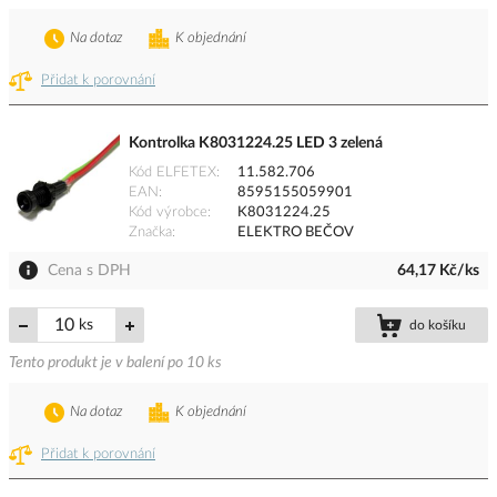
Na dotaz
K objednání
Přidat k porovnání
Kontrolka K8031224.25 LED 3 zelená
Kód ELFETEX
11.582.706
EAN
8595155059901
Kód výrobce
K8031224.25
Značka
ELEKTRO BEČOV
Cena s DPH
64,17 Kč/ks
ks
do košíku
Tento produkt je v balení po 10 ks
Na dotaz
K objednání
Přidat k porovnání