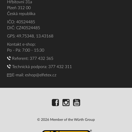
Hřbitovní 31a
Plzeň 312 00
Česká republika
IČO: 40524485
DIČ: CZ40524485
GPS: 49.75348, 13.43168
Kontakt e-shop:
Po - Pá: 7:00 - 15:30
Referent:
377 432 365
Technická podpora: 377 432 311
E-mail:
eshop@elfetex.cz
© 2026 Member of the Würth Group