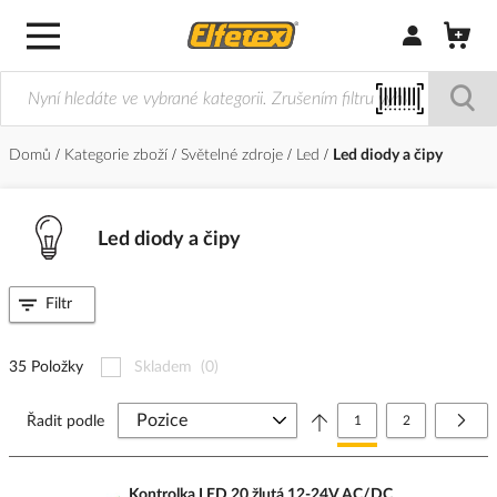
Přihlásit/Regi
Domů
Kategorie zboží
Světelné zdroje
Led
Led diody a čipy
Led diody a čipy
Filtr
35 Položky
Skladem
(0)
Stránka
Právě si prohlížíte stránk
Stránka
Strá
Další
Řadit podle
1
2
Kontrolka LED 20 žlutá 12-24V AC/DC