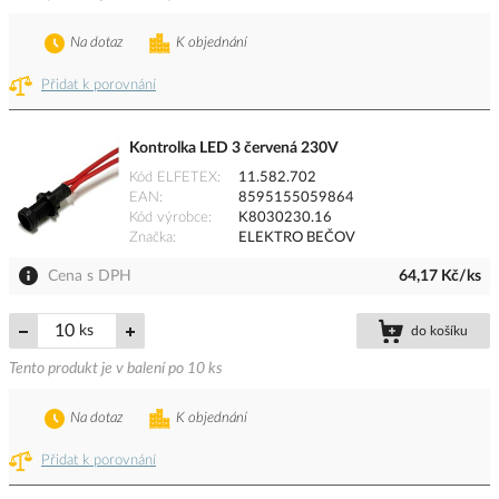
Na dotaz
K objednání
Přidat k porovnání
Kontrolka LED 3 červená 230V
Kód ELFETEX
11.582.702
EAN
8595155059864
Kód výrobce
K8030230.16
Značka
ELEKTRO BEČOV
Cena s DPH
64,17 Kč/ks
ks
do košíku
Tento produkt je v balení po 10 ks
Na dotaz
K objednání
Přidat k porovnání