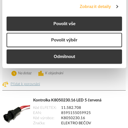
Kontrolka K8050230.25 LED 5 zelená
Zobrazit detaily
Kód ELFETEX
11.582.710
EAN
8595155059949
Kód výrobce
K8050230.25
Povolit vše
Značka
ELEKTRO BEČOV
Cena s DPH
44,69 Kč/ks
Povolit výběr
ks
do košíku
Odmítnout
Tento produkt je v balení po 10 ks
Na dotaz
K objednání
Přidat k porovnání
Kontrolka K8050230.16 LED 5 červená
Kód ELFETEX
11.582.708
EAN
8595155059925
Kód výrobce
K8050230.16
Značka
ELEKTRO BEČOV