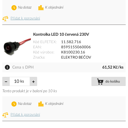
Na dotaz
K objednání
Přidat k porovnání
Kontrolka LED 10 červená 230V
Kód ELFETEX
11.582.716
EAN
8595155060006
Kód výrobce
K8100230.16
Značka
ELEKTRO BEČOV
Cena s DPH
61,52 Kč/ks
ks
do košíku
Tento produkt je v balení po 10 ks
Na dotaz
K objednání
Přidat k porovnání