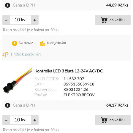
Cena s DPH
44,69 Kč/ks
ks
do košíku
Tento produkt je v balení po 10 ks
Na dotaz
K objednání
Přidat k porovnání
Kontrolka LED 3 žlutá 12-24V AC/DC
Kód ELFETEX
11.582.707
EAN
8595155059918
Kód výrobce
K8031224.26
Značka
ELEKTRO BEČOV
Cena s DPH
64,17 Kč/ks
ks
do košíku
Tento produkt je v balení po 10 ks