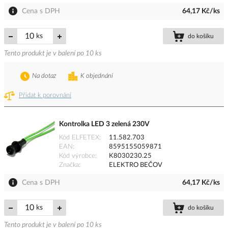
Cena s DPH
64,17 Kč/ks
ks
do košíku
Tento produkt je v balení po 10 ks
Na dotaz
K objednání
Přidat k porovnání
Kontrolka LED 3 zelená 230V
Kód ELFETEX
11.582.703
EAN
8595155059871
Kód výrobce
K8030230.25
Značka
ELEKTRO BEČOV
Cena s DPH
64,17 Kč/ks
ks
do košíku
Tento produkt je v balení po 10 ks