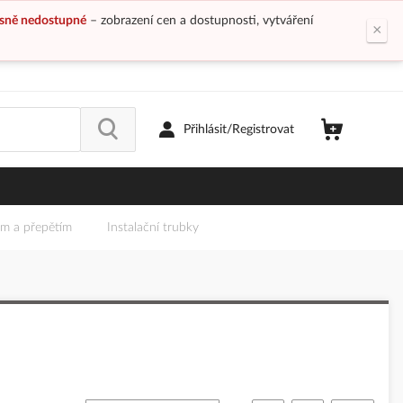
sně nedostupné
– zobrazení cen a dostupnosti, vytváření
×
Přihlásit/Registrovat
em a přepětím
Instalační trubky