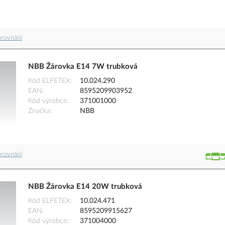
orovnání
NBB Žárovka E14 7W trubková
Kód ELFETEX
10.024.290
EAN
8595209903952
Kód výrobce
371001000
Značka
NBB
orovnání
NBB Žárovka E14 20W trubková
Kód ELFETEX
10.024.471
EAN
8595209915627
Kód výrobce
371004000