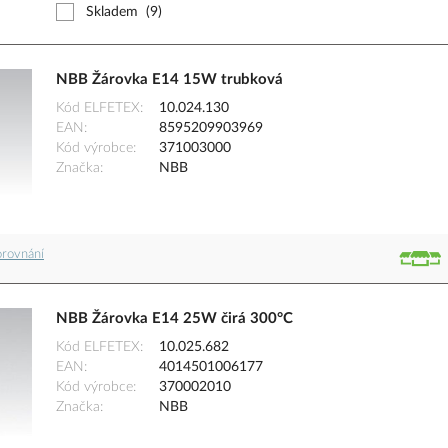
Skladem
(9)
NBB Žárovka E14 15W trubková
Kód ELFETEX
10.024.130
EAN
8595209903969
Kód výrobce
371003000
Značka
NBB
orovnání
NBB Žárovka E14 25W čirá 300°C
Kód ELFETEX
10.025.682
EAN
4014501006177
Kód výrobce
370002010
Značka
NBB