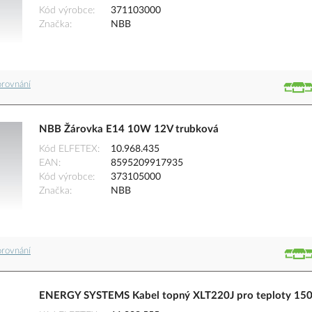
Kód výrobce
371103000
Značka
NBB
orovnání
NBB Žárovka E14 10W 12V trubková
Kód ELFETEX
10.968.435
EAN
8595209917935
Kód výrobce
373105000
Značka
NBB
orovnání
ENERGY SYSTEMS Kabel topný XLT220J pro teploty 15