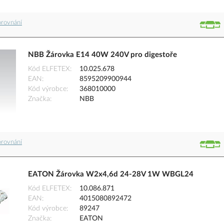
orovnání
NBB Žárovka E14 40W 240V pro digestoře
Kód ELFETEX
10.025.678
EAN
8595209900944
Kód výrobce
368010000
Značka
NBB
orovnání
EATON Žárovka W2x4,6d 24-28V 1W WBGL24
Kód ELFETEX
10.086.871
EAN
4015080892472
Kód výrobce
89247
Značka
EATON