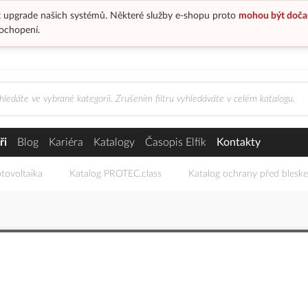
 upgrade našich systémů. Některé služby e-shopu proto
mohou být doča
ochopení.
ři
Blog
Kariéra
Katalogy
Časopis Elfík
Kontakty
tovoltaika
Katalog PROTEC.class
Katalog ochrany před blesk