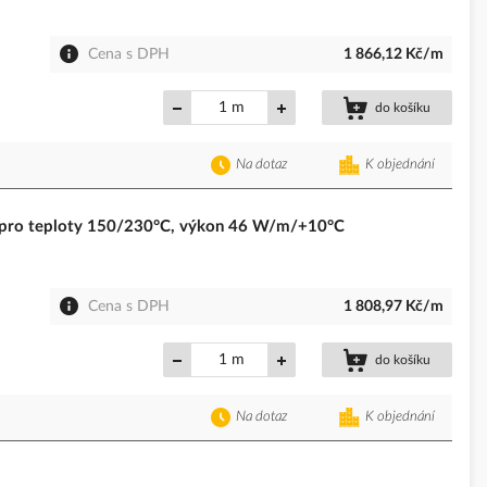
Cena s DPH
1 866,12 Kč/m
m
do košíku
Na dotaz
K objednání
pro teploty 150/230°C, výkon 46 W/m/+10°C
Cena s DPH
1 808,97 Kč/m
m
do košíku
Na dotaz
K objednání