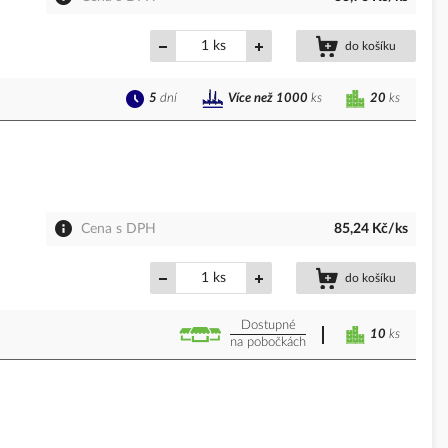
ks
do košíku
5
dní
20
ks
Více než 1000
ks
Cena s DPH
85,24 Kč/ks
ks
do košíku
Dostupné
10
ks
na pobočkách