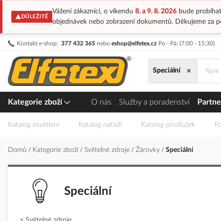
Vážení zákazníci, o víkendu
8. a 9. 8. 2026
bude probíhat
DŮLEŽITÉ
objednávek nebo zobrazení dokumentů. Děkujeme za p
Přejít
Kontakt e-shop:
377 432 365
nebo
eshop@elfetex.cz
Po - Pá: (7:00 - 15:30)
na
obsah
×
Speciální
Kategorie zboží
O nás
Služby a poradenství
Partne
Katalog osvětlení
Katalog nářadí
Katalog prodlužek
Fo
Domů
Kategorie zboží
Světelné zdroje
Žárovky
Speciální
Speciální
Světelné zdroje