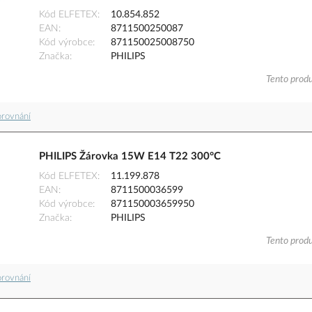
Kód ELFETEX
10.854.852
EAN
8711500250087
Kód výrobce
871150025008750
Značka
PHILIPS
Tento produ
orovnání
PHILIPS Žárovka 15W E14 T22 300°C
Kód ELFETEX
11.199.878
EAN
8711500036599
Kód výrobce
871150003659950
Značka
PHILIPS
Tento produ
orovnání