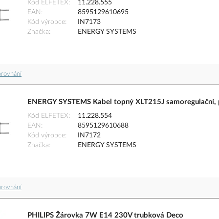
Kód ELFETEX
11.228.555
EAN
8595129610695
Kód výrobce
IN7173
Značka
ENERGY SYSTEMS
orovnání
ENERGY SYSTEMS Kabel topný XLT215J samoregulační, 
Kód ELFETEX
11.228.554
EAN
8595129610688
Kód výrobce
IN7172
Značka
ENERGY SYSTEMS
orovnání
PHILIPS Žárovka 7W E14 230V trubková Deco