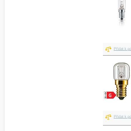
Přidat k p
Přidat k p