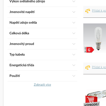
Výkon světelného zdroje
Přidat k p
Jmenovité napětí
Napětí zdoje světla
Celková délka
Jmenovitý proud
Typ kabelu
Energetická třída
Přidat k p
Použití
Zobrazit více