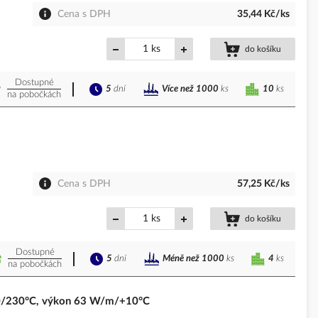
Cena s DPH
35,44 Kč/ks
ks
do košíku
Dostupné
5
dní
10
ks
Více než 1000
ks
na pobočkách
Cena s DPH
57,25 Kč/ks
ks
do košíku
Dostupné
5
dní
4
ks
Méně než 1000
ks
na pobočkách
0/230°C, výkon 63 W/m/+10°C