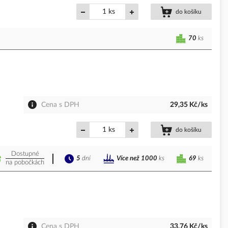
ks
do košíku
70
ks
Cena s DPH
29,35 Kč/ks
ks
do košíku
Dostupné
5
dní
69
ks
Více než 1000
ks
na pobočkách
Cena s DPH
33,76 Kč/ks