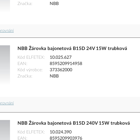
Značka
NBB
orovnání
NBB Žárovka bajonetová B15D 24V 15W trubková
Kód ELFETEX
10.025.627
EAN
8595209914958
Kód výrobce
373362000
Značka
NBB
orovnání
NBB Žárovka bajonetová B15D 240V 15W trubková
Kód ELFETEX
10.024.390
EAN
8595209903976