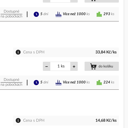
Dostupné
5
dní
293
ks
Více než 1000
ks
na pobočkách
Cena s DPH
33,84 Kč/ks
ks
do košíku
Dostupné
5
dní
224
ks
Více než 1000
ks
na pobočkách
Cena s DPH
14,68 Kč/ks