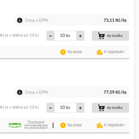
Cena s DPH
73,11 Kč/ks
kt je v balení po 10 ks
ks
do košíku
Na dotaz
K objednání
Cena s DPH
77,59 Kč/ks
kt je v balení po 10 ks
ks
do košíku
Dostupné
Na dotaz
K objednání
na pobočkách