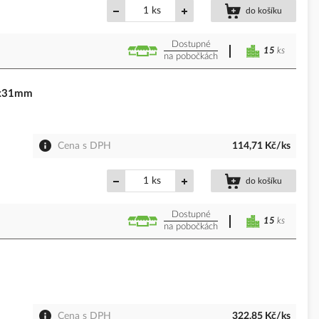
ks
do košíku
Dostupné
15
ks
na pobočkách
9x31mm
Cena s DPH
114,71 Kč/ks
ks
do košíku
Dostupné
15
ks
na pobočkách
Cena s DPH
322,85 Kč/ks