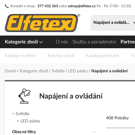
Přejít
Kontakt e-shop:
377 432 365
nebo
eshop@elfetex.cz
Po - Pá: (7:00 - 15:30)
na
obsah
Napájení a ovládání
Kategorie zboží
O nás
Služby a poradenství
Partne
Katalog osvětlení
Katalog nářadí
Katalog prodlužek
Fo
Domů
Kategorie zboží
Svítidla
LED pásky
Napájení a ovládání
Napájení a ovládání
Svítidla
408 Položky
LED pásky
Obecné filtry