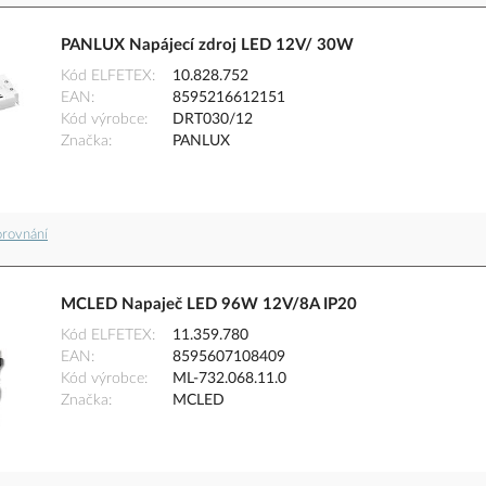
PANLUX Napájecí zdroj LED 12V/ 30W
Kód ELFETEX
10.828.752
EAN
8595216612151
Kód výrobce
DRT030/12
Značka
PANLUX
orovnání
MCLED Napaječ LED 96W 12V/8A IP20
Kód ELFETEX
11.359.780
EAN
8595607108409
Kód výrobce
ML-732.068.11.0
Značka
MCLED