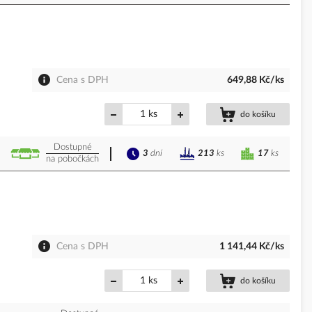
Cena s DPH
649,88 Kč/ks
ks
do košíku
Dostupné
3
dní
17
ks
213
ks
na pobočkách
Cena s DPH
1 141,44 Kč/ks
ks
do košíku