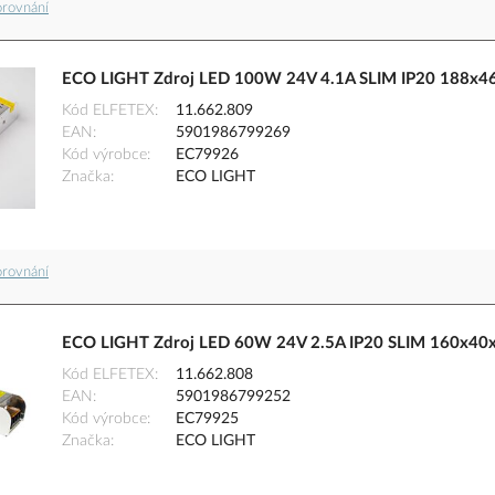
orovnání
ECO LIGHT Zdroj LED 100W 24V 4.1A SLIM IP20 188x
Kód ELFETEX
11.662.809
EAN
5901986799269
Kód výrobce
EC79926
Značka
ECO LIGHT
orovnání
ECO LIGHT Zdroj LED 60W 24V 2.5A IP20 SLIM 160x4
Kód ELFETEX
11.662.808
EAN
5901986799252
Kód výrobce
EC79925
Značka
ECO LIGHT