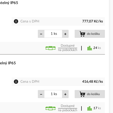
telný IP65
Cena s DPH
777,07 Kč/ks
ks
do košíku
Dostupné
24
ks
na pobočkách
elný IP65
Cena s DPH
416,48 Kč/ks
ks
do košíku
Dostupné
17
ks
na pobočkách