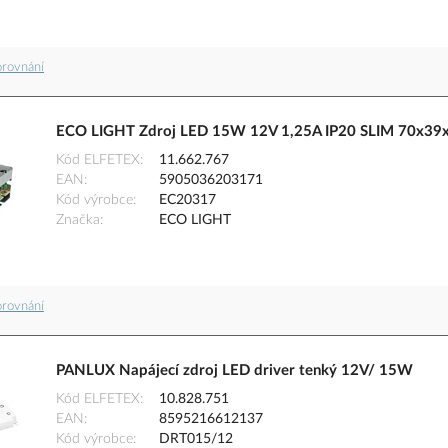
orovnání
ECO LIGHT Zdroj LED 15W 12V 1,25A IP20 SLIM 70x3
Kód ELFETEX
11.662.767
EAN
5905036203171
Kód výrobce
EC20317
Značka
ECO LIGHT
orovnání
PANLUX Napájecí zdroj LED driver tenký 12V/ 15W
Kód ELFETEX
10.828.751
EAN
8595216612137
Kód výrobce
DRT015/12