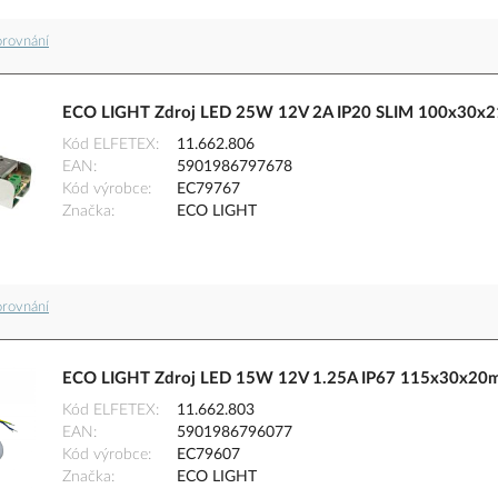
orovnání
ECO LIGHT Zdroj LED 25W 12V 2A IP20 SLIM 100x30
Kód ELFETEX
11.662.806
EAN
5901986797678
Kód výrobce
EC79767
Značka
ECO LIGHT
orovnání
ECO LIGHT Zdroj LED 15W 12V 1.25A IP67 115x30x2
Kód ELFETEX
11.662.803
EAN
5901986796077
Kód výrobce
EC79607
Značka
ECO LIGHT