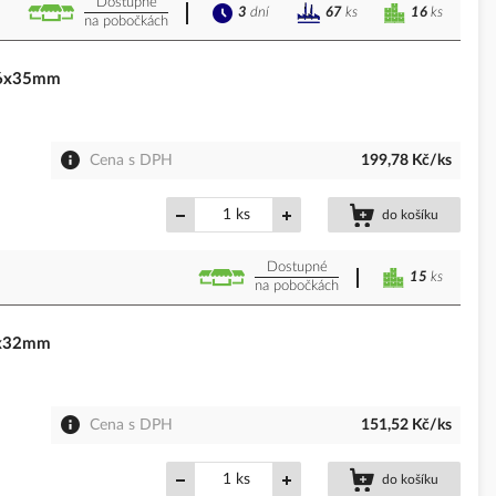
Dostupné
3
dní
16
ks
67
ks
na pobočkách
46x35mm
Cena s DPH
199,78 Kč/ks
ks
do košíku
Dostupné
15
ks
na pobočkách
0x32mm
Cena s DPH
151,52 Kč/ks
ks
do košíku