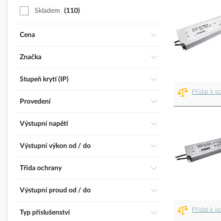
Skladem
110
Cena
Značka
Stupeň krytí (IP)
Přidat k p
Provedení
Výstupní napětí
Výstupní výkon od / do
třída ochrany
Výstupní proud od / do
Přidat k p
Typ příslušenství