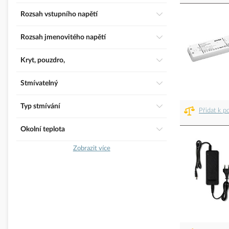
Rozsah vstupního napětí
Rozsah jmenovitého napětí
Kryt, pouzdro,
Stmívatelný
Typ stmívání
Přidat k p
Okolní teplota
Zobrazit více