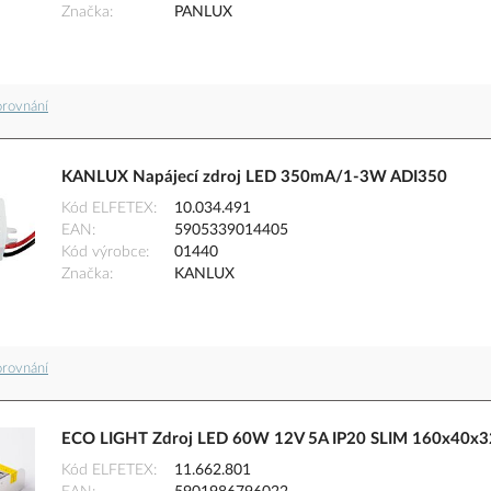
Značka
PANLUX
orovnání
KANLUX Napájecí zdroj LED 350mA/1-3W ADI350
Kód ELFETEX
10.034.491
EAN
5905339014405
Kód výrobce
01440
Značka
KANLUX
orovnání
ECO LIGHT Zdroj LED 60W 12V 5A IP20 SLIM 160x40
Kód ELFETEX
11.662.801