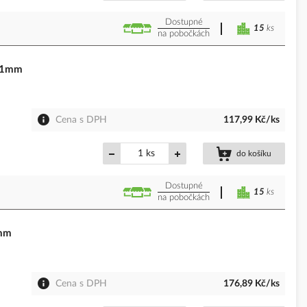
Dostupné
15
ks
na pobočkách
x21mm
Cena s DPH
117,99 Kč/ks
ks
do košíku
Dostupné
15
ks
na pobočkách
0mm
Cena s DPH
176,89 Kč/ks