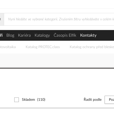
×
ři
Blog
Kariéra
Katalogy
Časopis Elfík
Kontakty
tovoltaika
Katalog PROTEC.class
Katalog ochrany před blesk
Skladem
(110)
Řadit podle