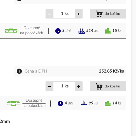
ks
do košíku
Dostupné
3
dní
15
ks
514
ks
na pobočkách
Cena s DPH
252,85 Kč/ks
ks
do košíku
Dostupné
4
dní
14
ks
99
ks
na pobočkách
x32mm