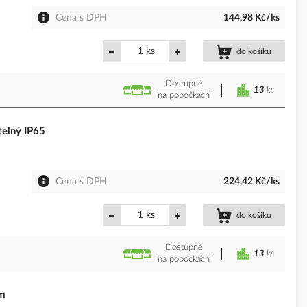
Cena s DPH
144,98 Kč/ks
ks
do košíku
Dostupné
13
ks
na pobočkách
elný IP65
Cena s DPH
224,42 Kč/ks
ks
do košíku
Dostupné
13
ks
na pobočkách
m