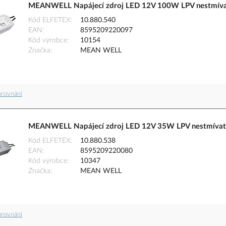
MEANWELL Napájecí zdroj LED 12V 100W LPV nestmíva
Kód ELFETEX
10.880.540
EAN
8595209220097
Kód výrobce
10154
Značka
MEAN WELL
orovnání
MEANWELL Napájecí zdroj LED 12V 35W LPV nestmívat
Kód ELFETEX
10.880.538
EAN
8595209220080
Kód výrobce
10347
Značka
MEAN WELL
orovnání