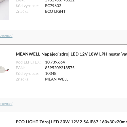
EAN
5901986796022
Kód výrobce
EC79602
Značka
ECO LIGHT
orovnání
MEANWELL Napájecí zdroj LED 12V 18W LPH nestmívat
Kód ELFETEX
10.739.664
EAN
8595209218575
Kód výrobce
10348
Značka
MEAN WELL
orovnání
ECO LIGHT Zdroj LED 30W 12V 2.5A IP67 160x30x20m