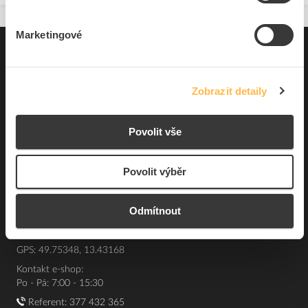
Marketingové
Pro zákazníky
Souhrn podmínek
Zobrazit detaily
O nás
Povolit vše
Elfetex, spol. s r.o.
Povolit výběr
Hřbitovní 31a
Plzeň 312 00
Česká republika
Odmítnout
IČO: 40524485
DIČ: CZ40524485
GPS: 49.75348, 13.43168
Kontakt e-shop:
Po - Pá: 7:00 - 15:30
Referent:
377 432 365