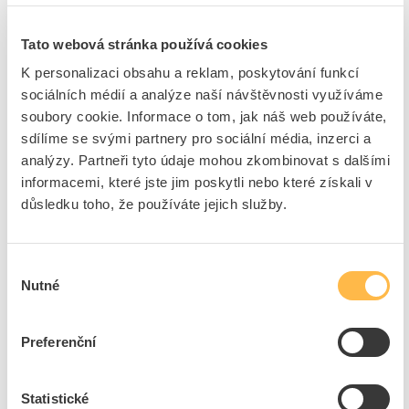
ATAS Ventilátor MEZAXIÁL 3140, objemový průtok
0,05-0,06 m3/s
Tato webová stránka používá cookies
Kód ELFETEX
10.043.019
K personalizaci obsahu a reklam, poskytování funkcí
EAN
8591952045901
Kód výrobce
3140
sociálních médií a analýze naší návštěvnosti využíváme
Značka
ATAS
soubory cookie. Informace o tom, jak náš web používáte,
Cena s DPH
870,33 Kč/ks
sdílíme se svými partnery pro sociální média, inzerci a
analýzy. Partneři tyto údaje mohou zkombinovat s dalšími
informacemi, které jste jim poskytli nebo které získali v
ks
do košíku
důsledku toho, že používáte jejich služby.
36
ks
Výběr
Nutné
souhlasu
Přidat k porovnání
Preferenční
Zobrazit
Statistické