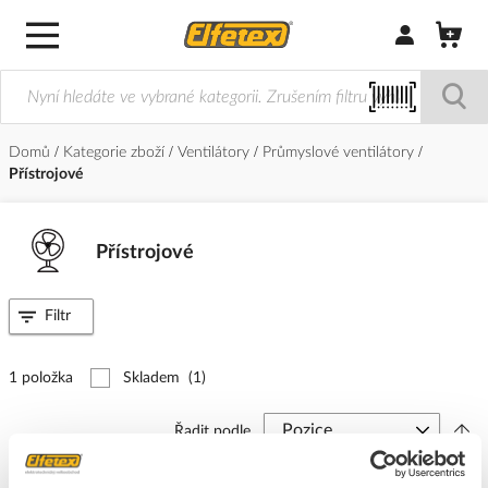
Přihlásit/Regi
Domů
Kategorie zboží
Ventilátory
Průmyslové ventilátory
Přístrojové
Přístrojové
Filtr
1 položka
Skladem
(1)
Řadit podle