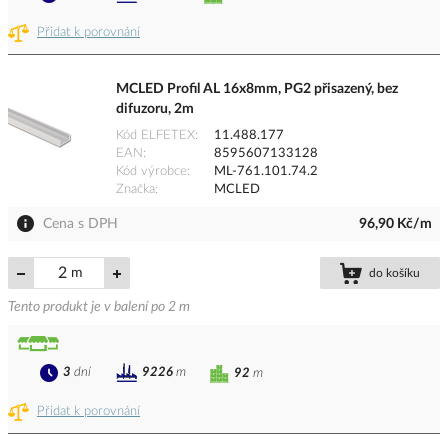
Přidat k porovnání
MCLED Profil AL 16x8mm, PG2 přisazený, bez
difuzoru, 2m
Kód ELFETEX
11.488.177
EAN
8595607133128
Kód výrobce
ML-761.101.74.2
Značka
MCLED
Cena s DPH
96,90 Kč/m
m
do košíku
Tento produkt je v balení po 2 m
3
dní
9226
m
92
m
Přidat k porovnání