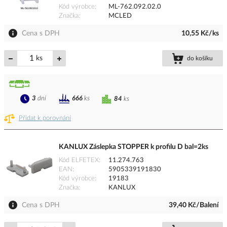
Kód výrobce
ML-762.092.02.0
Značka
MCLED
Cena s DPH
10,55 Kč/ks
ks
do košíku
3
dní
666
ks
84
ks
Přidat k porovnání
KANLUX Záslepka STOPPER k profilu D bal=2ks
Kód ELFETEX
11.274.763
EAN
5905339191830
Kód výrobce
19183
Značka
KANLUX
Cena s DPH
39,40 Kč/Balení