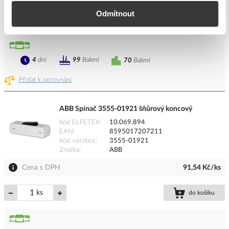
Odmítnout
Balení
do košíku
4
dní
99
Balení
70
Balení
Přidat k porovnání
ABB Spínač 3555-01921 šňůrový koncový
Kód ELFETEX
10.069.894
EAN
8595017207211
Kód výrobce
3555-01921
Značka
ABB
Cena s DPH
91,54 Kč/ks
ks
do košíku