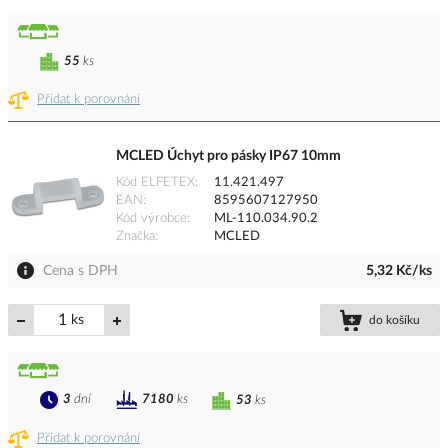
55
ks
Přidat k porovnání
MCLED Úchyt pro pásky IP67 10mm
Kód ELFETEX
11.421.497
EAN
8595607127950
Kód výrobce
ML-110.034.90.2
Značka
MCLED
Cena s DPH
5,32 Kč/ks
ks
do košíku
3
dní
7180
ks
53
ks
Přidat k porovnání