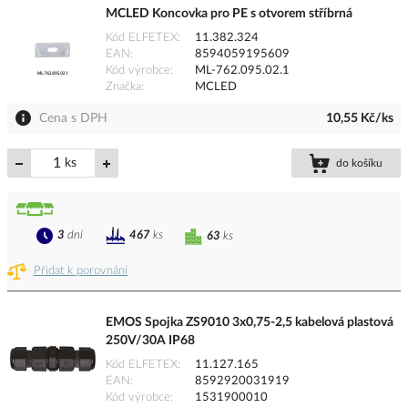
MCLED Koncovka pro PE s otvorem stříbrná
Kód ELFETEX
11.382.324
EAN
8594059195609
Kód výrobce
ML-762.095.02.1
Značka
MCLED
Cena s DPH
10,55 Kč/ks
ks
do košíku
3
dní
467
ks
63
ks
Přidat k porovnání
EMOS Spojka ZS9010 3x0,75-2,5 kabelová plastová
250V/30A IP68
Kód ELFETEX
11.127.165
EAN
8592920031919
Kód výrobce
1531900010