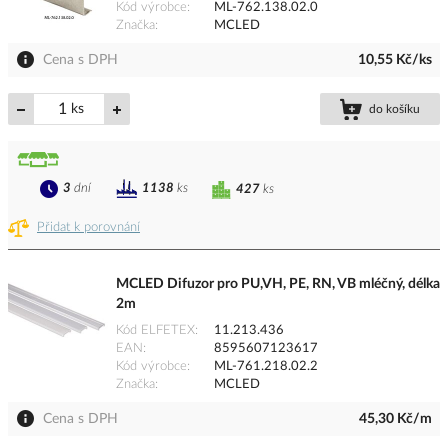
Kód výrobce
ML-762.138.02.0
Značka
MCLED
Cena s DPH
10,55 Kč/ks
ks
do košíku
3
dní
1138
ks
427
ks
Přidat k porovnání
MCLED Difuzor pro PU,VH, PE, RN, VB mléčný, délka
2m
Kód ELFETEX
11.213.436
EAN
8595607123617
Kód výrobce
ML-761.218.02.2
Značka
MCLED
Cena s DPH
45,30 Kč/m