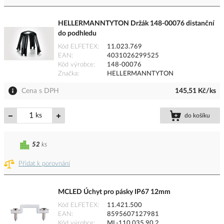
HELLERMANNTYTON Držák 148-00076 distanční
do podhledu
Kód ELFETEX
11.023.769
EAN
4031026299525
Kód výrobce
148-00076
Značka
HELLERMANNTYTON
Cena s DPH
145,51 Kč/ks
ks
do košíku
52
ks
Přidat k porovnání
MCLED Úchyt pro pásky IP67 12mm
Kód ELFETEX
11.421.500
EAN
8595607127981
Kód výrobce
ML-110.035.90.2