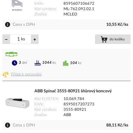
EAN
8595607106672
Kód výrobce
ML-762.092.02.1
Značka
MCLED
Cena s DPH
10,55 Kč/ks
ks
do košíku
3
dní
1044
ks
104
ks
Přidat k porovnání
ABB Spínač 3555-80921 šňůrový koncový
Kód ELFETEX
10.069.784
EAN
8595017207273
Kód výrobce
3555-80921
Značka
ABB
Cena s DPH
88,11 Kč/ks