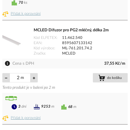
70
ks
Přidat k porovnání
MCLED Difuzor pro PG2 mléčný, délka 2m
Kód ELFETEX
11.462.540
EAN
8595607133142
Kód výrobce
ML-761.201.74.2
Značka
MCLED
Cena s DPH
37,55 Kč/m
m
do košíku
Tento produkt je v balení po 2 m
3
dní
9253
m
68
m
Přidat k porovnání