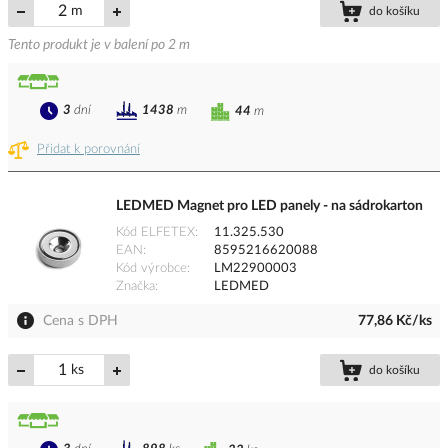
m
do košíku
Tento produkt je v balení po 2 m
3
dní
1438
m
44
m
Přidat k porovnání
LEDMED Magnet pro LED panely - na sádrokarton
Kód ELFETEX
11.325.530
EAN
8595216620088
Kód výrobce
LM22900003
Značka
LEDMED
Cena s DPH
77,86 Kč/ks
ks
do košíku