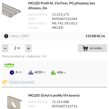
MCLED Profil AL 15x7mm, PG přisazený, bez
difuzoru, 2m
Kód ELFETEX
11.213.175
EAN
8595607122344
Kód výrobce
ML-761.101.02.2
Značka
MCLED
Cena s DPH
119,08 Kč/m
m
do košíku
Tento produkt je v balení po 2 m
3
dní
6220
m
436
m
Přidat k porovnání
MCLED Úchyt k profilu VH kovový
Kód ELFETEX
11.213.688
EAN
8595607123716