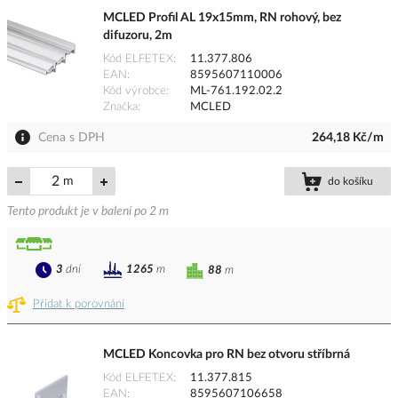
MCLED Profil AL 19x15mm, RN rohový, bez
difuzoru, 2m
Kód ELFETEX
11.377.806
EAN
8595607110006
Kód výrobce
ML-761.192.02.2
Značka
MCLED
Cena s DPH
264,18 Kč/m
m
do košíku
Tento produkt je v balení po 2 m
3
dní
1265
m
88
m
Přidat k porovnání
MCLED Koncovka pro RN bez otvoru stříbrná
Kód ELFETEX
11.377.815
EAN
8595607106658