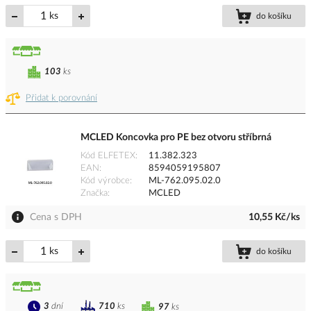
ks
do košíku
103
ks
Přidat k porovnání
MCLED Koncovka pro PE bez otvoru stříbrná
Kód ELFETEX
11.382.323
EAN
8594059195807
Kód výrobce
ML-762.095.02.0
Značka
MCLED
Cena s DPH
10,55 Kč/ks
ks
do košíku
3
dní
710
ks
97
ks