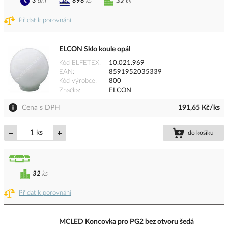
3
dní
898
ks
32
ks
Přidat k porovnání
ELCON Sklo koule opál
Kód ELFETEX
10.021.969
EAN
8591952035339
Kód výrobce
800
Značka
ELCON
Cena s DPH
191,65 Kč/ks
ks
do košíku
32
ks
Přidat k porovnání
MCLED Koncovka pro PG2 bez otvoru šedá