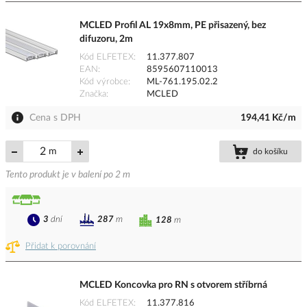
MCLED Profil AL 19x8mm, PE přisazený, bez
difuzoru, 2m
Kód ELFETEX
11.377.807
EAN
8595607110013
Kód výrobce
ML-761.195.02.2
Značka
MCLED
Cena s DPH
194,41 Kč/m
m
do košíku
Tento produkt je v balení po 2 m
3
dní
287
m
128
m
Přidat k porovnání
MCLED Koncovka pro RN s otvorem stříbrná
Kód ELFETEX
11.377.816