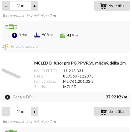
m
do košíku
Tento produkt je v balení po 2 m
3
dní
908
m
414
m
Přidat k porovnání
MCLED Difuzor pro PG,PP,VR,VL mléčný, délka 2m
Kód ELFETEX
11.213.331
EAN
8595607122375
Kód výrobce
ML-761.201.02.2
Značka
MCLED
Cena s DPH
37,92 Kč/m
m
do košíku
Tento produkt je v balení po 2 m