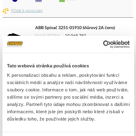
Přidat k porovnání
ABB Spínač 3251-01910 šňůrový 2A černý
Kód ELFETEX
10.069.792
EAN
8595017202056
Kód výrobce
3251-01910
Značka
ABB
Cena s DPH
80,49 Kč/ks
Tato webová stránka používá cookies
K personalizaci obsahu a reklam, poskytování funkcí
ks
do košíku
sociálních médií a analýze naší návštěvnosti využíváme
soubory cookie. Informace o tom, jak náš web používáte,
sdílíme se svými partnery pro sociální média, inzerci a
74
ks
analýzy. Partneři tyto údaje mohou zkombinovat s dalšími
informacemi, které jste jim poskytli nebo které získali v
Přidat k porovnání
důsledku toho, že používáte jejich služby.
ABB Spínač 3251-01915 šňůrový 2A bílý