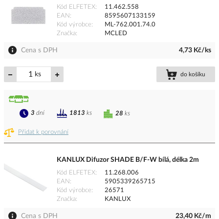
Kód ELFETEX
11.462.558
EAN
8595607133159
Kód výrobce
ML-762.001.74.0
Značka
MCLED
Cena s DPH
4,73 Kč/ks
ks
do košíku
3
dní
1813
ks
28
ks
Přidat k porovnání
KANLUX Difuzor SHADE B/F-W bílá, délka 2m
Kód ELFETEX
11.268.006
EAN
5905339265715
Kód výrobce
26571
Značka
KANLUX
Cena s DPH
23,40 Kč/m