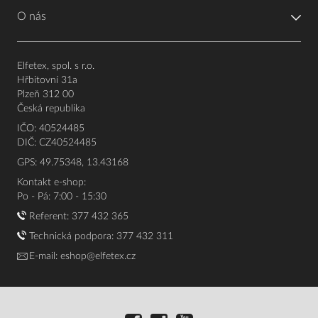
O nás
Elfetex, spol. s r.o.
Hřbitovní 31a
Plzeň 312 00
Česká republika
IČO: 40524485
DIČ: CZ40524485
GPS: 49.75348, 13.43168
Kontakt e-shop:
Po - Pá: 7:00 - 15:30
Referent:
377 432 365
Technická podpora: 377 432 311
E-mail:
eshop@elfetex.cz