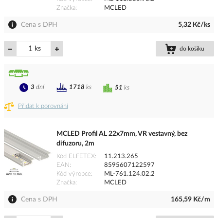
Značka
MCLED
Cena s DPH
5,32 Kč/ks
ks
do košíku
3
dní
1718
ks
51
ks
Přidat k porovnání
MCLED Profil AL 22x7mm, VR vestavný, bez
difuzoru, 2m
Kód ELFETEX
11.213.265
EAN
8595607122597
Kód výrobce
ML-761.124.02.2
Značka
MCLED
Cena s DPH
165,59 Kč/m