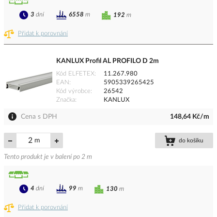
3
dní
6558
m
192
m
Přidat k porovnání
KANLUX Profil AL PROFILO D 2m
Kód ELFETEX
11.267.980
EAN
5905339265425
Kód výrobce
26542
Značka
KANLUX
Cena s DPH
148,64 Kč/m
m
do košíku
Tento produkt je v balení po 2 m
4
dní
99
m
130
m
Přidat k porovnání