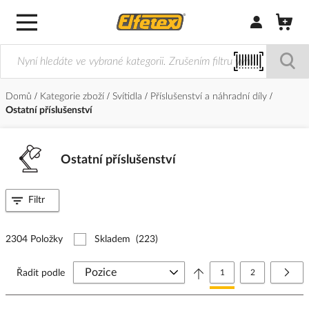
Přihlásit/Regi
Domů
Kategorie zboží
Svítidla
Příslušenství a náhradní díly
Ostatní příslušenství
Ostatní příslušenství
Filtr
2304 Položky
Skladem
(223)
Stránka
Právě si prohlížíte stránk
Stránka
Strá
Další
Řadit podle
1
2