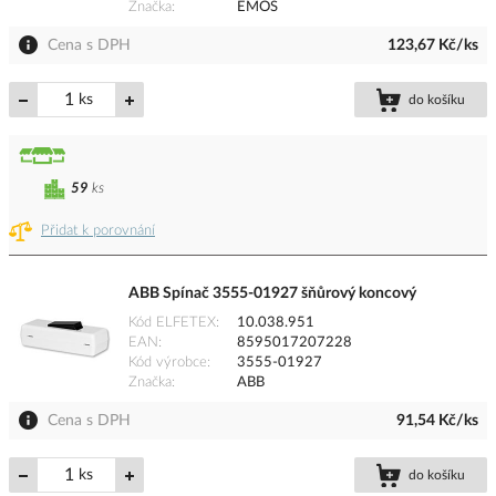
Značka
EMOS
Cena s DPH
123,67 Kč/ks
ks
do košíku
59
ks
Přidat k porovnání
ABB Spínač 3555-01927 šňůrový koncový
Kód ELFETEX
10.038.951
EAN
8595017207228
Kód výrobce
3555-01927
Značka
ABB
Cena s DPH
91,54 Kč/ks
ks
do košíku