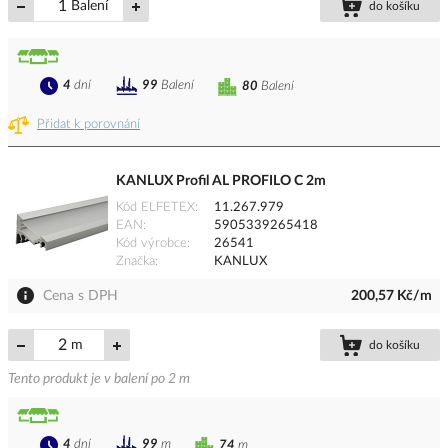
Balení
do košíku
4
dní
99
Balení
80
Balení
Přidat k porovnání
KANLUX Profil AL PROFILO C 2m
Kód ELFETEX
11.267.979
EAN
5905339265418
Kód výrobce
26541
Značka
KANLUX
Cena s DPH
200,57 Kč/m
m
do košíku
Tento produkt je v balení po 2 m
4
dní
99
m
74
m