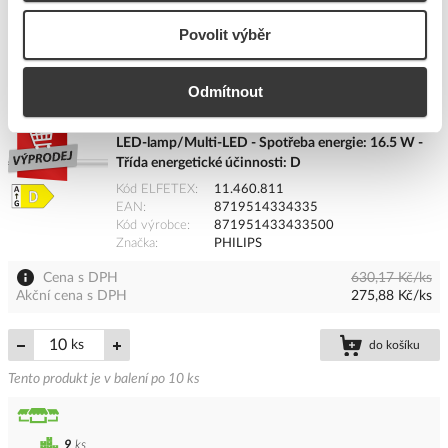
10
ks
Povolit výběr
Přidat k porovnání
Odmítnout
PHILIPS trubice LED MASTER LEDtube Mains T5 -
LED-lamp/Multi-LED - Spotřeba energie: 16.5 W -
Třída energetické účinnosti: D
Kód ELFETEX
11.460.811
EAN
8719514334335
Kód výrobce
871951433433500
Značka
PHILIPS
Cena s DPH
630,17 Kč/ks
Akční cena s DPH
275,88 Kč/ks
ks
do košíku
Tento produkt je v balení po 10 ks
9
ks