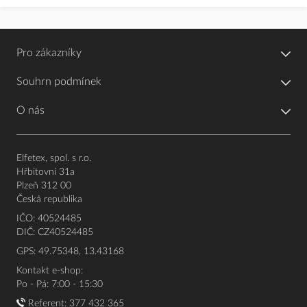
Pro zákazníky
Souhrn podmínek
O nás
Elfetex, spol. s r.o.
Hřbitovní 31a
Plzeň 312 00
Česká republika
IČO: 40524485
DIČ: CZ40524485
GPS: 49.75348, 13.43168
Kontakt e-shop:
Po - Pá: 7:00 - 15:30
Referent:
377 432 365