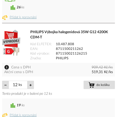
26
ks
Přidat k porovnání
PHILIPS Výbojka halogenidová 35W G12 4200K
CDM-T
Kód ELFETEX
10.487.808
EAN
8711500211262
Kód výrobce
871150021126215
Značka
PHILIPS
Cena s DPH
909,42 Kč/ks
Akční cena s DPH
519,31 Kč/ks
ks
do košíku
Tento produkt je v balení po 12 ks
19
ks
Přidat k porovnání