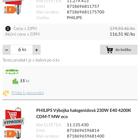
Kód ELFETEX
11.279.413
EAN
8718696811757
Kód výrobce
871869681175700
Značka
PHILIPS
Cena s DPH
179,93 Kč/ks
Akční cena s DPH
116,51 Kč/ks
ks
do košíku
Tento produkt je v balení po 6 ks
15
ks
Přidat k porovnání
PHILIPS Výbojka halogenidová 230W E40 4200K
CDM-T MW eco
Kód ELFETEX
11.135.430
EAN
8718696596814
Kód výrobce
871869659681400