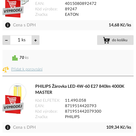
EAN
4015080892472
Kód výrobce
89247
Značka
EATON
Cena s DPH
14,68 Kč/ks
ks
do košíku
70
ks
Přidat k porovnání
PHILIPS Žárovka LED 4W-60 E27 840lm 4000K
MASTER
Kód ELFETEX
11.490.058
EAN
8719514420793
Kód výrobce
871951442079300
Značka
PHILIPS
Cena s DPH
109,34 Kč/ks