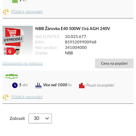
1
ks
Přidat k porovnání
NBB Žárovka E40 500W čirá AGH 240V
Kód ELFETEX
10.025.677
EAN
8595209900968
Kód výrobce
341004000
Značka
NBB
Dostupnost na pobočce
Cena na poptání
5
dní
Více než 1000
ks
Pouze na poptání
Přidat k porovnání
Zobrazit