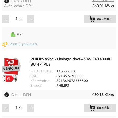
Cena s DPH
611,30 Kč/ks
Akční cena s DPH
368,01 Kč/ks
ks
do košíku
4
ks
Přidat k porovnání
PHILIPS Výbojka halogenidová 450W E40 4000K
BU HPI Plus
Kód ELFETEX
11.227.098
EAN
8718696736555
Kód výrobce
871869673655500
Značka
PHILIPS
Cena s DPH
480,18 Kč/ks
ks
do košíku