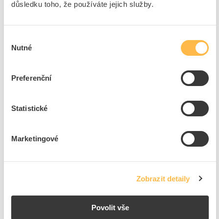
důsledku toho, že používáte jejich služby.
ks
do košíku
Výběr
Nutné
souhlasu
12
ks
Přidat k porovnání
Preferenční
PHILIPS Trubice LED 18W/840 1200mm T8
CorePro
Statistické
Kód ELFETEX
11.279.390
EAN
8718696801680
Kód výrobce
871869680168000
Marketingové
Značka
PHILIPS
Cena s DPH
648,92 Kč/ks
Akční cena s DPH
416,72 Kč/ks
Zobrazit detaily
ks
do košíku
Povolit vše
Tento produkt je v balení po 10 ks