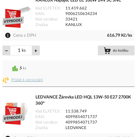
KANLUX Napaječ LED LC 100W 24V SC SNC
Kód ELFETEX
11.419.662
EAN
9006210634234
Kód výrobce
33421
Značka
KANLUX
Cena s DPH
616,79 Kč/ks
ks
do košíku
5
ks
Přidat k porovnání
LEDVANCE Žárovka LED HQL 13W-50 E27 2700K
360°
Kód ELFETEX
11.538.749
EAN
4099854071737
Kód výrobce
4099854071737
Značka
LEDVANCE