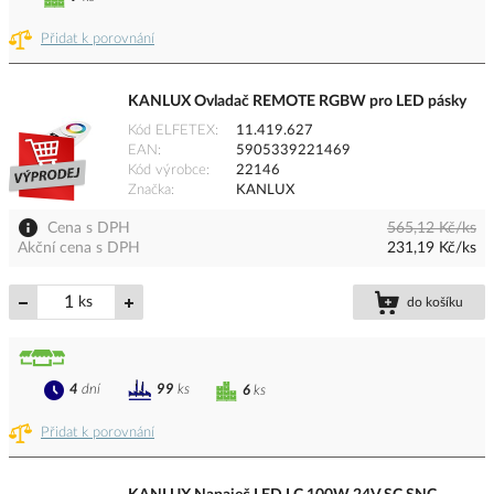
Přidat k porovnání
KANLUX Ovladač REMOTE RGBW pro LED pásky
Kód ELFETEX
11.419.627
EAN
5905339221469
Kód výrobce
22146
Značka
KANLUX
Cena s DPH
565,12 Kč/ks
Akční cena s DPH
231,19 Kč/ks
ks
do košíku
4
dní
99
ks
6
ks
Přidat k porovnání