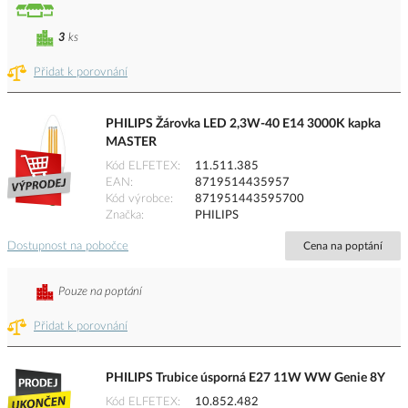
3
ks
Přidat k porovnání
PHILIPS Žárovka LED 2,3W-40 E14 3000K kapka
MASTER
Kód ELFETEX
11.511.385
EAN
8719514435957
Kód výrobce
871951443595700
Značka
PHILIPS
Dostupnost na pobočce
Cena na poptání
Pouze na poptání
Přidat k porovnání
PHILIPS Trubice úsporná E27 11W WW Genie 8Y
Kód ELFETEX
10.852.482