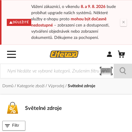
Vážení zákazníci, o víkendu
8. a 9. 8. 2026
bude
probíhat upgrade našich systémů. Některé
služby e-shopu proto
mohou být dočasně
×
DŮLEŽITÉ
nedostupné
– zobrazení cen a dostupnosti,
vytváření objednávek nebo zobrazení
dokumentů. Děkujeme za pochopení.
Přihlásit/Regi
Domů
Kategorie zboží
Výprodej
Světelné zdroje
Světelné zdroje
Filtr