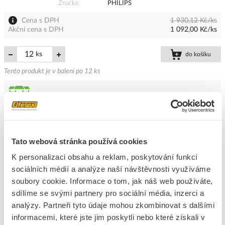
Značka
PHILIPS
Cena s DPH
1 930,12 Kč/ks
Akční cena s DPH
1 092,00 Kč/ks
ks
do košíku
Tento produkt je v balení po 12 ks
15
ks
Přidat k porovnání
Tato webová stránka používá cookies
PHILIPS Žárovka LED 5,5W-40 E14 2700K
K personalizaci obsahu a reklam, poskytování funkcí
iluminační CorePro
sociálních médií a analýze naší návštěvnosti využíváme
Kód ELFETEX
11.041.424
soubory cookie. Informace o tom, jak náš web používáte,
Kód výrobce
871869647489100
sdílíme se svými partnery pro sociální média, inzerci a
Značka
PHILIPS
analýzy. Partneři tyto údaje mohou zkombinovat s dalšími
Cena s DPH
38,99 Kč/ks
informacemi, které jste jim poskytli nebo které získali v