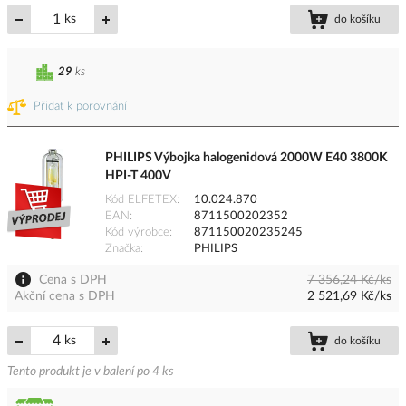
ks
do košíku
29
ks
Přidat k porovnání
PHILIPS Výbojka halogenidová 2000W E40 3800K
HPI-T 400V
Kód ELFETEX
10.024.870
EAN
8711500202352
Kód výrobce
871150020235245
Značka
PHILIPS
Cena s DPH
7 356,24 Kč/ks
Akční cena s DPH
2 521,69 Kč/ks
ks
do košíku
Tento produkt je v balení po 4 ks