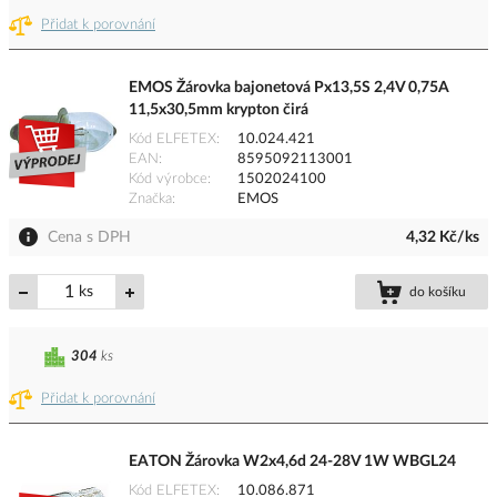
Přidat k porovnání
EMOS Žárovka bajonetová Px13,5S 2,4V 0,75A
11,5x30,5mm krypton čirá
Kód ELFETEX
10.024.421
EAN
8595092113001
Kód výrobce
1502024100
Značka
EMOS
Cena s DPH
4,32 Kč/ks
ks
do košíku
304
ks
Přidat k porovnání
EATON Žárovka W2x4,6d 24-28V 1W WBGL24
Kód ELFETEX
10.086.871