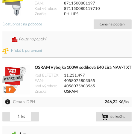
EAN
8711500801197
Kód výrobce
871150080119710
Značka
PHILIPS
Dostupnost na pobočce
Cena na poptání
Pouze na poptání
Přidat k porovnání
OSRAM Výbojka 100W sodíková E40 čirá NAV-T XT
Kód ELFETEX
11.231.497
EAN
4058075803565
Kód výrobce
4058075803565
Značka
OSRAM
Cena s DPH
246,22 Kč/ks
ks
do košíku