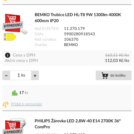
BEMKO Trubice LED HL-T8 9W 1300lm 4000K
600mm IP20
Kód ELFETEX
11.370.179
EAN
5900280918543
Kód výrobce
106370
Značka
BEMKO
Cena s DPH
163,11 Kč/ks
Akční cena s DPH
112,03 Kč/ks
ks
do košíku
17
ks
Přidat k porovnání
PHILIPS Žárovka LED 2,8W-40 E14 2700K 36°
CorePro