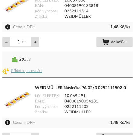
Kód ELFETEX
10.069.500
EAN
04008190133818
Kód výrobce
0252111514
Značka
WEIDMÜLLER
Cena s DPH
1,48 Kč/ks
ks
do košíku
205
ks
Přidat k porovnání
WEIDMÜLLER Návlečka PA 02/3 0252111502-0
Kód ELFETEX
10.069.491
EAN
04008190054281
Kód výrobce
0252111502
Značka
WEIDMÜLLER
Cena s DPH
1,48 Kč/ks