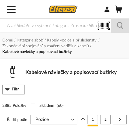
Přihlásit/Regi
Domů
Kategorie zboží
Kabely vodiče a příslušenství
Zakončování spojování a značení vodičů a kabelů
Kabelové návlečky a popisovací bužírky
Kabelové návlečky a popisovací bužírky
Filtr
2885 Položky
Skladem
(60)
Stránka
Právě si prohlížíte stránk
Stránka
Strá
Další
Řadit podle
1
2