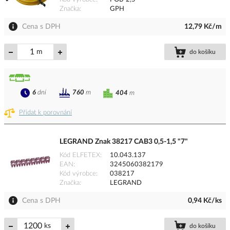
Značka
GPH
Cena s DPH
12,79 Kč/m
m
do košíku
6
dní
760
m
404
m
Přidat k porovnání
LEGRAND Znak 38217 CAB3 0,5-1,5 "7"
Kód ELFETEX
10.043.137
EAN
3245060382179
Kód výrobce
038217
Značka
LEGRAND
Cena s DPH
0,94 Kč/ks
ks
do košíku