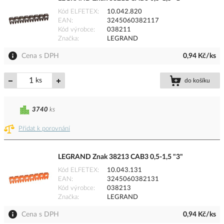
Kód ELFETEX
10.042.820
EAN
3245060382117
Kód výrobce
038211
Značka
LEGRAND
Cena s DPH
0,94 Kč/ks
ks
do košíku
3740
ks
Přidat k porovnání
LEGRAND Znak 38213 CAB3 0,5-1,5 "3"
Kód ELFETEX
10.043.131
EAN
3245060382131
Kód výrobce
038213
Značka
LEGRAND
Cena s DPH
0,94 Kč/ks