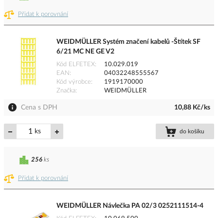
Přidat k porovnání
WEIDMÜLLER Systém značení kabelů -Štítek SF
6/21 MC NE GE V2
Kód ELFETEX
10.029.019
EAN
04032248555567
Kód výrobce
1919170000
Značka
WEIDMÜLLER
Cena s DPH
10,88 Kč/ks
ks
do košíku
256
ks
Přidat k porovnání
WEIDMÜLLER Návlečka PA 02/3 0252111514-4