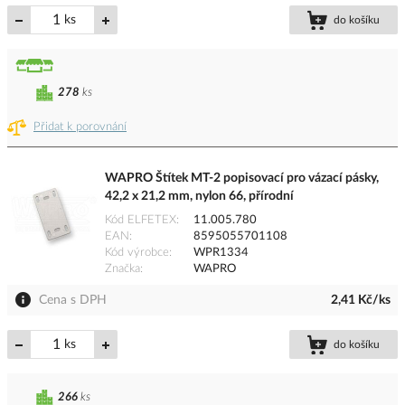
ks
do košíku
278
ks
Přidat k porovnání
WAPRO Štítek MT-2 popisovací pro vázací pásky,
42,2 x 21,2 mm, nylon 66, přírodní
Kód ELFETEX
11.005.780
EAN
8595055701108
Kód výrobce
WPR1334
Značka
WAPRO
Cena s DPH
2,41 Kč/ks
ks
do košíku
266
ks