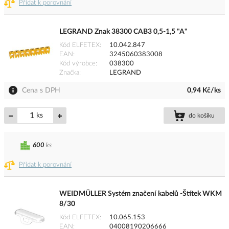
Přidat k porovnání
LEGRAND Znak 38300 CAB3 0,5-1,5 "A"
Kód ELFETEX
10.042.847
EAN
3245060383008
Kód výrobce
038300
Značka
LEGRAND
Cena s DPH
0,94 Kč/ks
ks
do košíku
600
ks
Přidat k porovnání
WEIDMÜLLER Systém značení kabelů -Štítek WKM
8/30
Kód ELFETEX
10.065.153
EAN
04008190206666