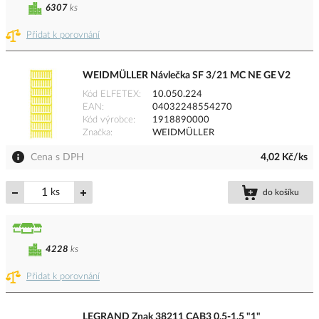
6307
ks
Přidat k porovnání
WEIDMÜLLER Návlečka SF 3/21 MC NE GE V2
Kód ELFETEX
10.050.224
EAN
04032248554270
Kód výrobce
1918890000
Značka
WEIDMÜLLER
Cena s DPH
4,02 Kč/ks
ks
do košíku
4228
ks
Přidat k porovnání
LEGRAND Znak 38211 CAB3 0,5-1,5 "1"