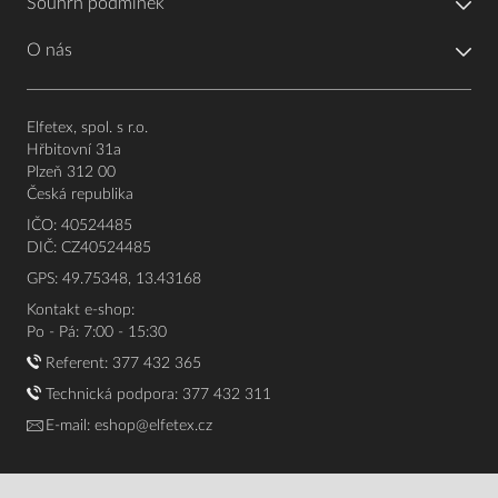
Souhrn podmínek
O nás
Elfetex, spol. s r.o.
Hřbitovní 31a
Plzeň 312 00
Česká republika
IČO: 40524485
DIČ: CZ40524485
GPS: 49.75348, 13.43168
Kontakt e-shop:
Po - Pá: 7:00 - 15:30
Referent:
377 432 365
Technická podpora: 377 432 311
E-mail:
eshop@elfetex.cz