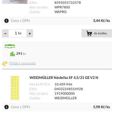
EAN
8595055722578
Kód výrobce
WPR7800
Značka
WAPRO
Cena s DPH
3,44 Kč/ks
ks
do košíku
291
ks
Přidat k porovnání
WEIDMÜLLER Návlečka SF 4,5/21 GE V2 N
Kód ELFETEX
10.409.946
EAN
04032248554928
Kód výrobce
1919000000
Značka
WEIDMÜLLER
Cena s DPH
5,98 Kč/ks