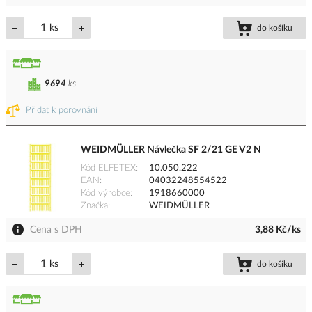
ks
do košíku
9694
ks
Přidat k porovnání
WEIDMÜLLER Návlečka SF 2/21 GE V2 N
Kód ELFETEX
10.050.222
EAN
04032248554522
Kód výrobce
1918660000
Značka
WEIDMÜLLER
Cena s DPH
3,88 Kč/ks
ks
do košíku