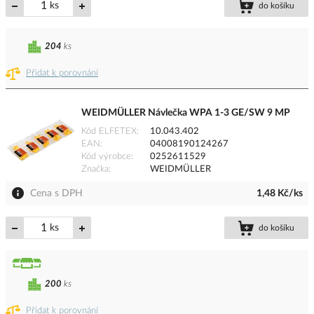
ks
do košíku
204
ks
Přidat k porovnání
WEIDMÜLLER Návlečka WPA 1-3 GE/SW 9 MP
Kód ELFETEX
10.043.402
EAN
04008190124267
Kód výrobce
0252611529
Značka
WEIDMÜLLER
Cena s DPH
1,48 Kč/ks
ks
do košíku
200
ks
Přidat k porovnání