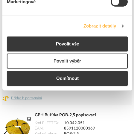
Marketingové
NAPRO Štítek kab.č.29 "vodič délka směr"
Kód ELFETEX
10.068.175
Zobrazit detaily
EAN
8854021531737
Kód výrobce
3.528
Značka
NAPRO
Povolit vše
Cena s DPH
2,82 Kč/ks
Povolit výběr
ks
do košíku
Odmítnout
436
ks
Přidat k porovnání
GPH Bužírka POB-2,5 popisovací
Kód ELFETEX
10.042.051
EAN
8591120080369
Kód výrobce
POB-2,5