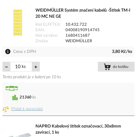
WEIDMÜLLER Systém značení kabelů -Štítek TM-I
20 MC NE GE
Kód ELFETEX
10.432.722
EAN
04008190914745
Kód výrobce
1680411687
Značka
WEIDMÜLLER
Cena s DPH
3,80 Kč/ks
ks
do košíku
Tento produkt je v balení po 10 ks
21360
ks
Přidat k porovnání
NAPRO Kabelový štítek označovací, 30x8mm
zavírací, 1 ks