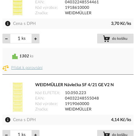
EAN
04032248554461
Kód výrobce
1918610000
Značka
WEIDMÜLLER
Cena s DPH
3,70 Kč/ks
ks
do košíku
1302
ks
Přidat k porovnání
WEIDMÜLLER Návlečka SF 4/21 GE V2 N
Kód ELFETEX
10.050.223
EAN
04032248555048
Kód výrobce
1919060000
Značka
WEIDMÜLLER
Cena s DPH
4,14 Kč/ks
ks
do košíku