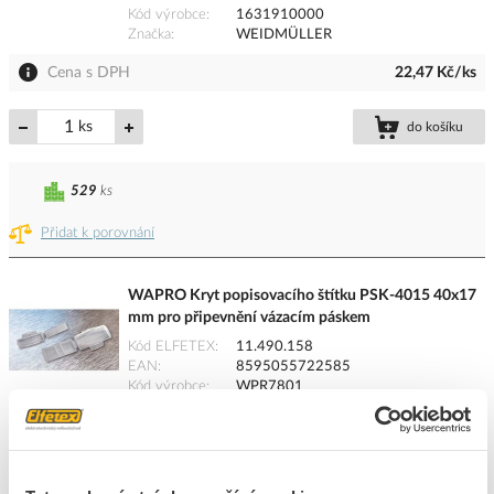
Kód výrobce
1631910000
Značka
WEIDMÜLLER
Cena s DPH
22,47 Kč/ks
ks
do košíku
529
ks
Přidat k porovnání
WAPRO Kryt popisovacího štítku PSK-4015 40x17
mm pro připevnění vázacím páskem
Kód ELFETEX
11.490.158
EAN
8595055722585
Kód výrobce
WPR7801
Značka
WAPRO
Cena s DPH
3,79 Kč/ks