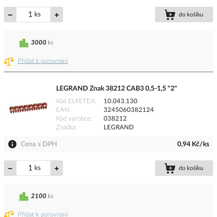
ks
do košíku
3000
ks
Přidat k porovnání
LEGRAND Znak 38212 CAB3 0,5-1,5 "2"
Kód ELFETEX
10.043.130
EAN
3245060382124
Kód výrobce
038212
Značka
LEGRAND
Cena s DPH
0,94 Kč/ks
ks
do košíku
2100
ks
Přidat k porovnání