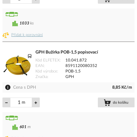
1033
ks
Přidat k porovnání
GPH Bužírka POB-1,5 popisovací
Kód ELFETEX
10.041.872
EAN
8591120080352
Kód výrobce
POB-1,5
Značka
GPH
Cena s DPH
8,85 Kč/m
m
do košíku
601
m