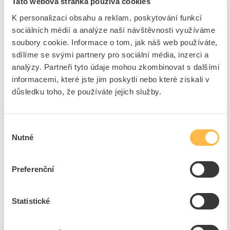
Tato webová stránka používá cookies
ks
do košíku
K personalizaci obsahu a reklam, poskytování funkcí
sociálních médií a analýze naší návštěvnosti využíváme
500
ks
soubory cookie. Informace o tom, jak náš web používáte,
Přidat k porovnání
sdílíme se svými partnery pro sociální média, inzerci a
analýzy. Partneři tyto údaje mohou zkombinovat s dalšími
informacemi, které jste jim poskytli nebo které získali v
WAPRO Štítek MT-3 popisovací pro vázací pásky,
důsledku toho, že používáte jejich služby.
60,8 x 25,2 mm, nylon 66, přírodní
Kód ELFETEX
10.045.242
EAN
8595055706448
Kód výrobce
WPR2285
Výběr
Značka
WAPRO
Nutné
souhlasu
Cena s DPH
4,17 Kč/ks
Preferenční
ks
do košíku
Statistické
457
ks
Přidat k porovnání