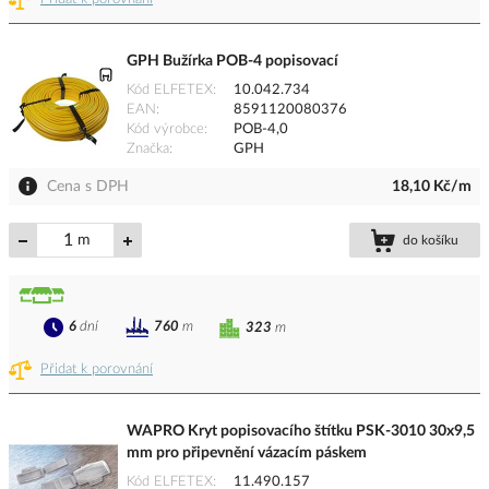
GPH Bužírka POB-4 popisovací
Kód ELFETEX
10.042.734
EAN
8591120080376
Kód výrobce
POB-4,0
Značka
GPH
Cena s DPH
18,10 Kč/m
m
do košíku
6
dní
760
m
323
m
Přidat k porovnání
WAPRO Kryt popisovacího štítku PSK-3010 30x9,5
mm pro připevnění vázacím páskem
Kód ELFETEX
11.490.157