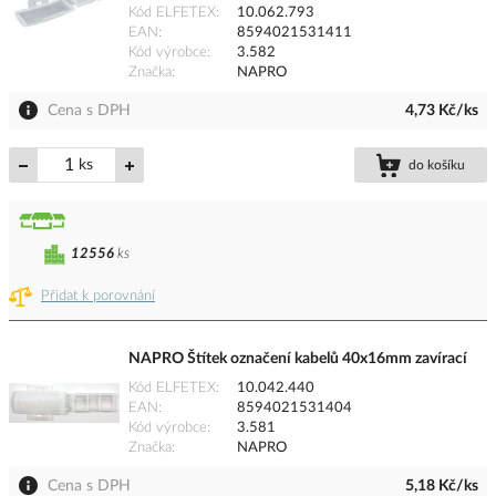
Kód ELFETEX
10.062.793
EAN
8594021531411
Kód výrobce
3.582
Značka
NAPRO
Cena s DPH
4,73 Kč/ks
ks
do košíku
12556
ks
Přidat k porovnání
NAPRO Štítek označení kabelů 40x16mm zavírací
Kód ELFETEX
10.042.440
EAN
8594021531404
Kód výrobce
3.581
Značka
NAPRO
Cena s DPH
5,18 Kč/ks