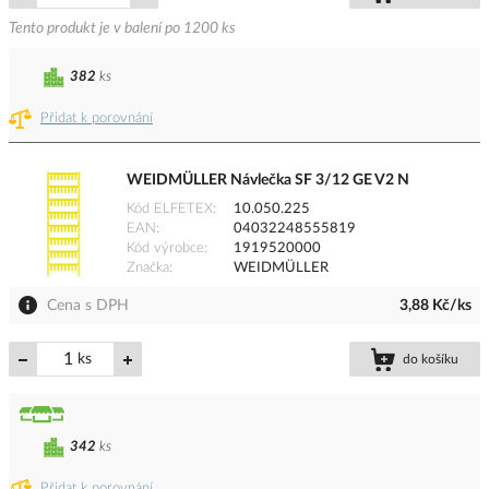
Tento produkt je v balení po 1200 ks
382
ks
Přidat k porovnání
WEIDMÜLLER Návlečka SF 3/12 GE V2 N
Kód ELFETEX
10.050.225
EAN
04032248555819
Kód výrobce
1919520000
Značka
WEIDMÜLLER
Cena s DPH
3,88 Kč/ks
ks
do košíku
342
ks
Přidat k porovnání