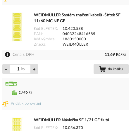
WEIDMÜLLER Systém značení kabelů -Štítek SF
11/60 MC NE GE
Kód ELFETEX
10.423.588
EAN
04032248416585
Kód výrobce
1860150000
Značka
WEIDMÜLLER
Cena s DPH
11,69 Kč/ks
ks
do košíku
1745
ks
Přidat k porovnání
WEIDMÜLLER Návlečka SF 1/21 GE žlutá
Kód ELFETEX
10.036.370