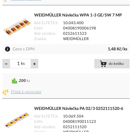
WEIDMÜLLER Návlečka WPA 1-3 GE/SW 7 MP
Kód ELFETEX
10.043.400
EAN
04008190006198
Kód výrobce
0252611523
Značka
WEIDMÜLLER
Cena s DPH
1,48 Kč/ks
ks
do košíku
200
ks
Přidat k porovnání
WEIDMÜLLER Návlečka PA 02/3 0252111520-6
Kód ELFETEX
10.069.504
EAN
04008190011123
Kód výrobce
0252111520