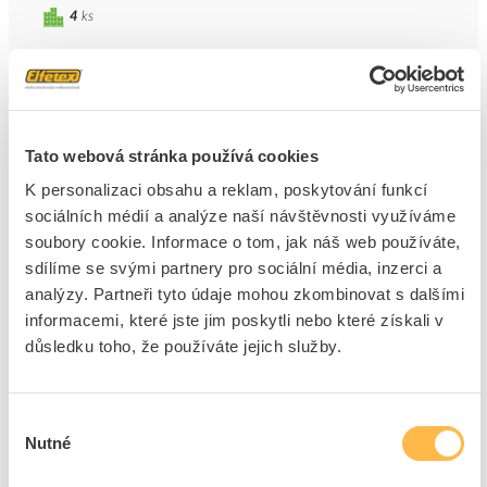
4
ks
Přidat k porovnání
MALPRO Šachta do země pro zkušební svorku
400x400mm
Tato webová stránka používá cookies
Kód ELFETEX
11.461.818
K personalizaci obsahu a reklam, poskytování funkcí
Kód výrobce
R.8173M
Značka
MALPRO
sociálních médií a analýze naší návštěvnosti využíváme
soubory cookie. Informace o tom, jak náš web používáte,
Cena s DPH
1 594,21 Kč/ks
sdílíme se svými partnery pro sociální média, inzerci a
analýzy. Partneři tyto údaje mohou zkombinovat s dalšími
ks
do košíku
informacemi, které jste jim poskytli nebo které získali v
důsledku toho, že používáte jejich služby.
3
ks
Výběr
Přidat k porovnání
Nutné
souhlasu