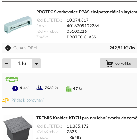
PROTEC Svorkovnice PPAS ekvipotenciální s krytem
Kód ELFETEX
10.074.817
EAN
4016705102266
Kód výrobce
05100226
Značka
PROTEC.CLASS
Cena s DPH
242,91 Kč/ks
ks
do košíku
8
dní
7660
ks
49
ks
Přidat k porovnání
TREMIS Krabice KDZH pro zkušební svorku do země
Kód ELFETEX
11.385.172
Kód výrobce
Z825
Značka
TREMIS