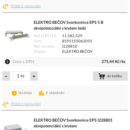
Přidat k porovnání
ELEKTRO BEČOV Svorkovnice EPS 5 B
ekvipotenciální s krytem šedá
Kód ELFETEX
11.582.529
EAN
8595155062055
Kód výrobce
I228810
Značka
ELEKTRO BEČOV
Cena s DPH
275,44 Kč/ks
ks
do košíku
Na dotaz
K objednání
Přidat k porovnání
ELEKTRO BEČOV Svorkovnice EPS I228801
ekvipotenciální s krytem