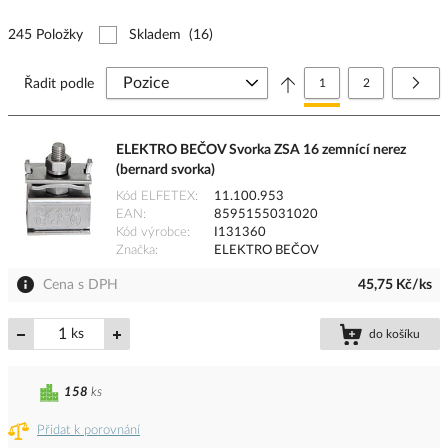
245 Položky
Skladem
(16)
Stránka
Právě si prohlížíte stránk
Stránka
Strá
Další
Řadit podle
1
2
ELEKTRO BEČOV Svorka ZSA 16 zemnící nerez
(bernard svorka)
Kód ELFETEX
11.100.953
EAN
8595155031020
Kód výrobce
I131360
Značka
ELEKTRO BEČOV
Cena s DPH
45,75 Kč/ks
ks
do košíku
158
ks
Přidat k porovnání