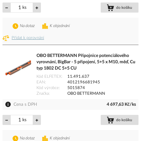
ks
do košíku
Na dotaz
K objednání
Přidat k porovnání
OBO BETTERMANN Přípojnice potenciálového
vyrovnání, BigBar - 5 připojení, 5+5 x M10, měď, Cu
typ 1802 DC 5+5 CU
Kód ELFETEX
11.491.637
EAN
4012196681945
Kód výrobce
5015874
Značka
OBO BETTERMANN
Cena s DPH
4 697,63 Kč/ks
ks
do košíku
Na dotaz
K objednání