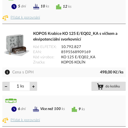
5
dní
10
ks
12
ks
Přidat k porovnání
KOPOS Krabice KO 125 E/EQ02_KA s víčkem a
ekvipotenciální svorkovnicí
Kód ELFETEX
10.792.827
EAN
8595568909169
Kód výrobce
KO 125 E/EQ02_KA
Značka
KOPOS KOLÍN
Cena s DPH
498,00 Kč/ks
ks
do košíku
6
dní
Více než 100
ks
9
ks
Přidat k porovnání