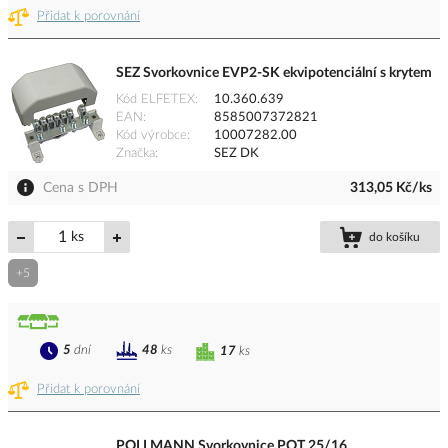
Přidat k porovnání
SEZ Svorkovnice EVP2-SK ekvipotenciální s krytem
Kód ELFETEX
10.360.639
EAN
8585007372821
Kód výrobce
10007282.00
Značka
SEZ DK
Cena s DPH
313,05 Kč/ks
ks
do košíku
+5
5
dní
48
ks
17
ks
Přidat k porovnání
POLLMANN Svorkovnice POT 25/16