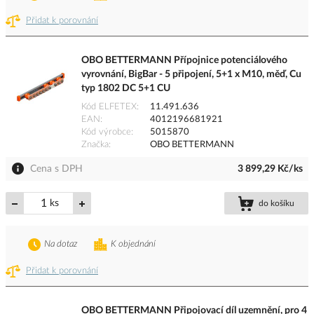
Přidat k porovnání
OBO BETTERMANN Přípojnice potenciálového
vyrovnání, BigBar - 5 připojení, 5+1 x M10, měď, Cu
typ 1802 DC 5+1 CU
Kód ELFETEX
11.491.636
EAN
4012196681921
Kód výrobce
5015870
Značka
OBO BETTERMANN
Cena s DPH
3 899,29 Kč/ks
ks
do košíku
Na dotaz
K objednání
Přidat k porovnání
OBO BETTERMANN Připojovací díl uzemnění, pro 4