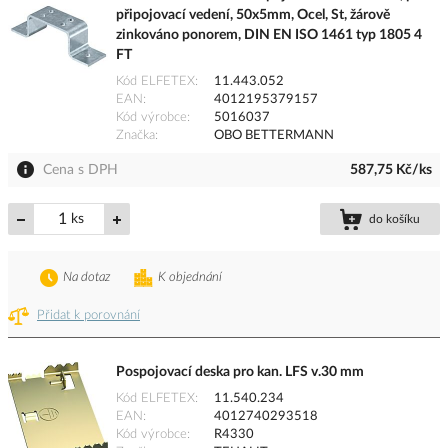
připojovací vedení, 50x5mm, Ocel, St, žárově
zinkováno ponorem, DIN EN ISO 1461 typ 1805 4
FT
Kód ELFETEX
11.443.052
EAN
4012195379157
Kód výrobce
5016037
Značka
OBO BETTERMANN
Cena s DPH
587,75 Kč/ks
ks
do košíku
Na dotaz
K objednání
Přidat k porovnání
Pospojovací deska pro kan. LFS v.30 mm
Kód ELFETEX
11.540.234
EAN
4012740293518
Kód výrobce
R4330