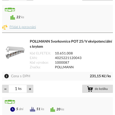
22
ks
Přidat k porovnání
POLLMANN Svorkovnice POT 25/V ekvipotenciální
s krytem
Kód ELFETEX
10.651.008
EAN
4025221120043
Kód výrobce
1000087
Značka
POLLMANN
Cena s DPH
231,15 Kč/ks
ks
do košíku
5
dní
51
ks
20
ks