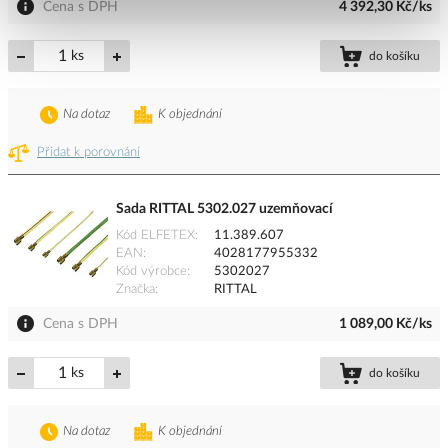
Cena s DPH
4 392,30 Kč/ks
ks
do košíku
Na dotaz
K objednání
Přidat k porovnání
Sada RITTAL 5302.027 uzemňovací
Kód ELFETEX
11.389.607
EAN
4028177955332
Kód výrobce
5302027
Značka
RITTAL
Cena s DPH
1 089,00 Kč/ks
ks
do košíku
Na dotaz
K objednání