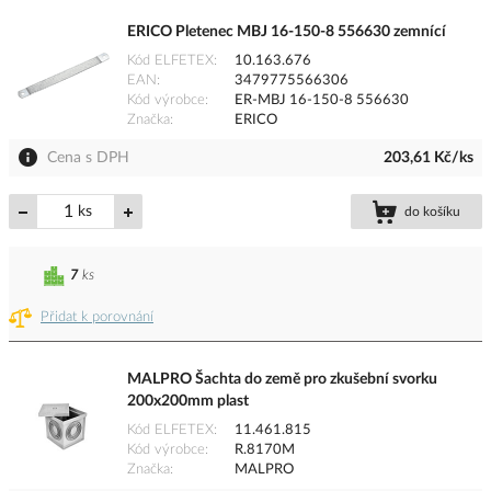
ERICO Pletenec MBJ 16-150-8 556630 zemnící
Kód ELFETEX
10.163.676
EAN
3479775566306
Kód výrobce
ER-MBJ 16-150-8 556630
Značka
ERICO
Cena s DPH
203,61 Kč/ks
ks
do košíku
7
ks
Přidat k porovnání
MALPRO Šachta do země pro zkušební svorku
200x200mm plast
Kód ELFETEX
11.461.815
Kód výrobce
R.8170M
Značka
MALPRO