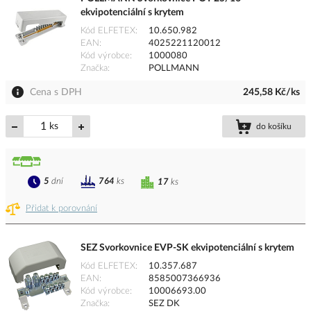
ekvipotenciální s krytem
Kód ELFETEX
10.650.982
EAN
4025221120012
Kód výrobce
1000080
Značka
POLLMANN
Cena s DPH
245,58 Kč/ks
ks
do košíku
5
dní
764
ks
17
ks
Přidat k porovnání
SEZ Svorkovnice EVP-SK ekvipotenciální s krytem
Kód ELFETEX
10.357.687
EAN
8585007366936
Kód výrobce
10006693.00
Značka
SEZ DK