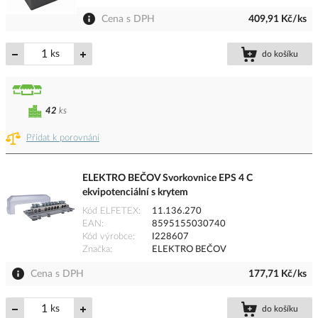
Cena s DPH
409,91 Kč/ks
ks
do košíku
42
ks
Přidat k porovnání
ELEKTRO BEČOV Svorkovnice EPS 4 C
ekvipotenciální s krytem
Kód ELFETEX
11.136.270
EAN
8595155030740
Kód výrobce
I228607
Značka
ELEKTRO BEČOV
Cena s DPH
177,71 Kč/ks
ks
do košíku