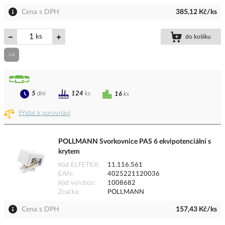
Cena s DPH
385,12 Kč/ks
ks
do košíku
+4
5
dní
124
ks
16
ks
Přidat k porovnání
POLLMANN Svorkovnice PAS 6 ekvipotenciální s
krytem
Kód ELFETEX
11.116.561
EAN
4025221120036
Kód výrobce
1008682
Značka
POLLMANN
Cena s DPH
157,43 Kč/ks