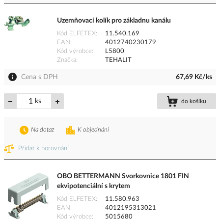
Uzemňovací kolík pro základnu kanálu
Kód ELFETEX
11.540.169
EAN
4012740230179
Kód výrobce
L5800
Značka
TEHALIT
Cena s DPH
67,69 Kč/ks
ks
do košíku
Na dotaz
K objednání
Přidat k porovnání
OBO BETTERMANN Svorkovnice 1801 FIN
ekvipotenciální s krytem
Kód ELFETEX
11.580.963
EAN
4012195313021
Kód výrobce
5015680