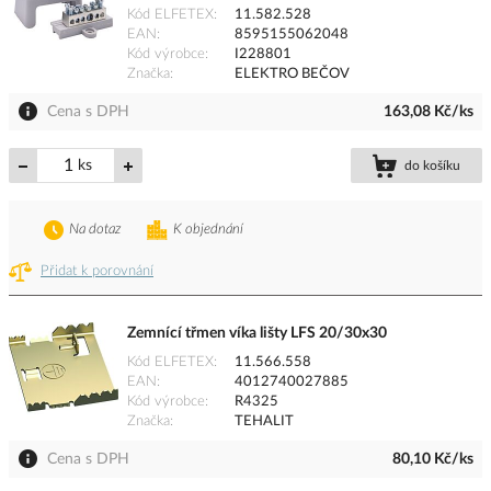
Kód ELFETEX
11.582.528
EAN
8595155062048
Kód výrobce
I228801
Značka
ELEKTRO BEČOV
Cena s DPH
163,08 Kč/ks
ks
do košíku
Na dotaz
K objednání
Přidat k porovnání
Zemnící třmen víka lišty LFS 20/30x30
Kód ELFETEX
11.566.558
EAN
4012740027885
Kód výrobce
R4325
Značka
TEHALIT
Cena s DPH
80,10 Kč/ks