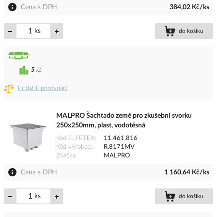
Cena s DPH
384,02 Kč/ks
ks
do košíku
5
ks
Přidat k porovnání
MALPRO Šachtado země pro zkušební svorku
250x250mm, plast, vodotěsná
Kód ELFETEX
11.461.816
Kód výrobce
R.8171MV
Značka
MALPRO
Cena s DPH
1 160,64 Kč/ks
ks
do košíku