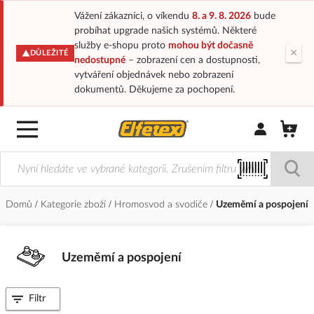
Vážení zákazníci, o víkendu
8. a 9. 8. 2026
bude
probíhat upgrade našich systémů. Některé
služby e-shopu proto
mohou být dočasně
×
DŮLEŽITÉ
nedostupné
– zobrazení cen a dostupnosti,
vytváření objednávek nebo zobrazení
dokumentů. Děkujeme za pochopení.
Přihlásit/Regi
Domů
Kategorie zboží
Hromosvod a svodiče
Uzeměmí a pospojení
Uzeměmí a pospojení
Filtr