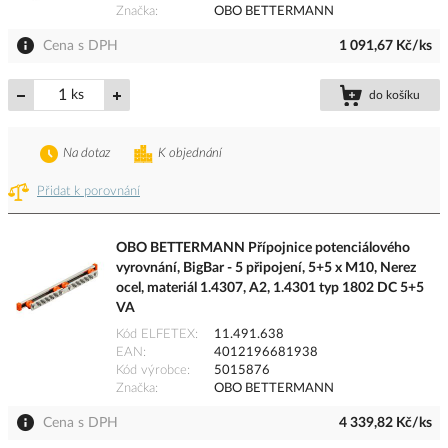
Značka
OBO BETTERMANN
Cena s DPH
1 091,67 Kč/ks
ks
do košíku
Na dotaz
K objednání
Přidat k porovnání
OBO BETTERMANN Přípojnice potenciálového
vyrovnání, BigBar - 5 připojení, 5+5 x M10, Nerez
ocel, materiál 1.4307, A2, 1.4301 typ 1802 DC 5+5
VA
Kód ELFETEX
11.491.638
EAN
4012196681938
Kód výrobce
5015876
Značka
OBO BETTERMANN
Cena s DPH
4 339,82 Kč/ks