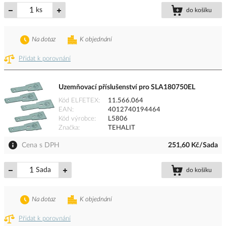
ks
do košíku
Na dotaz
K objednání
Přidat k porovnání
Uzemňovací příslušenství pro SLA180750EL
Kód ELFETEX
11.566.064
EAN
4012740194464
Kód výrobce
L5806
Značka
TEHALIT
Cena s DPH
251,60 Kč/Sada
Sada
do košíku
Na dotaz
K objednání
Přidat k porovnání