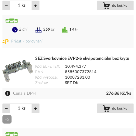
ks
do košíku
5
dní
359
ks
14
ks
Přidat k porovnání
SEZ Svorkovnice EVP2-S ekvipotenciální bez krytu
Kód ELFETEX
10.494.377
EAN
8585007372814
Kód výrobce
10007281.00
Značka
SEZ DK
Cena s DPH
276,86 Kč/ks
ks
do košíku
+5