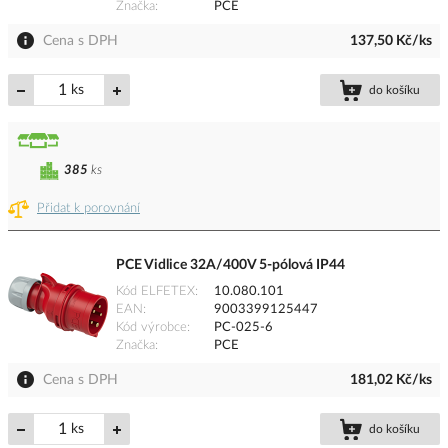
Značka
PCE
Cena s DPH
137,50 Kč/ks
ks
do košíku
385
ks
Přidat k porovnání
PCE Vidlice 32A/400V 5-pólová IP44
Kód ELFETEX
10.080.101
EAN
9003399125447
Kód výrobce
PC-025-6
Značka
PCE
Cena s DPH
181,02 Kč/ks
ks
do košíku