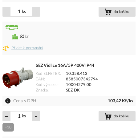
ks
do košíku
61
ks
Přidat k porovnání
SEZ Vidlice 16A/5P 400V IP44
Kód ELFETEX
10.358.413
EAN
8585007342794
Kód výrobce
10004279.00
Značka
SEZ DK
Cena s DPH
103,42 Kč/ks
ks
do košíku
+10