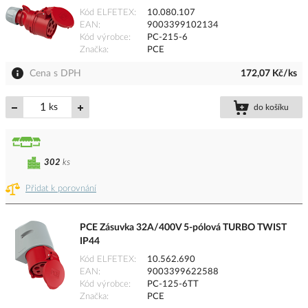
Kód ELFETEX
10.080.107
EAN
9003399102134
Kód výrobce
PC-215-6
Značka
PCE
Cena s DPH
172,07 Kč/ks
ks
do košíku
302
ks
Přidat k porovnání
PCE Zásuvka 32A/400V 5-pólová TURBO TWIST
IP44
Kód ELFETEX
10.562.690
EAN
9003399622588
Kód výrobce
PC-125-6TT
Značka
PCE