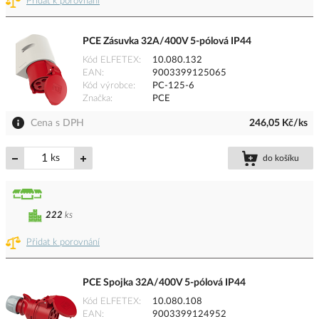
Přidat k porovnání
PCE Zásuvka 32A/400V 5-pólová IP44
Kód ELFETEX
10.080.132
EAN
9003399125065
Kód výrobce
PC-125-6
Značka
PCE
Cena s DPH
246,05 Kč/ks
ks
do košíku
222
ks
Přidat k porovnání
PCE Spojka 32A/400V 5-pólová IP44
Kód ELFETEX
10.080.108
EAN
9003399124952