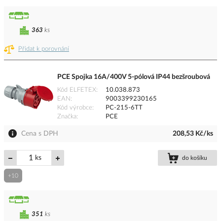
363
ks
Přidat k porovnání
PCE Spojka 16A/400V 5-pólová IP44 bezšroubová
Kód ELFETEX
10.038.873
EAN
9003399230165
Kód výrobce
PC-215-6TT
Značka
PCE
Cena s DPH
208,53 Kč/ks
ks
do košíku
+10
351
ks