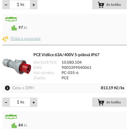
ks
do košíku
97
ks
Přidat k porovnání
PCE Vidlice 63A/400V 5-pólová IP67
Kód ELFETEX
10.080.104
EAN
9003399040061
Kód výrobce
PC-035-6
Značka
PCE
Cena s DPH
813,19 Kč/ks
ks
do košíku
84
ks