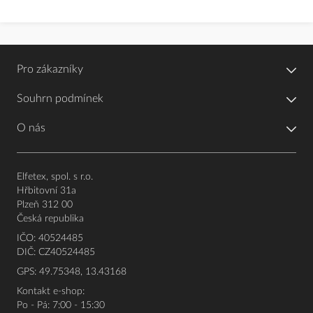
Pro zákazníky
Souhrn podmínek
O nás
Elfetex, spol. s r.o.
Hřbitovní 31a
Plzeň 312 00
Česká republika
IČO: 40524485
DIČ: CZ40524485
GPS: 49.75348, 13.43168
Kontakt e-shop:
Po - Pá: 7:00 - 15:30