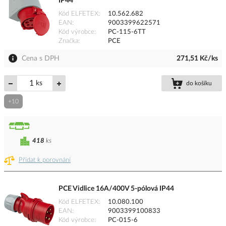
IP44
Kód ELFETEX
10.562.682
EAN
9003399622571
Kód výrobce
PC-115-6TT
Značka
PCE
Cena s DPH
271,51 Kč/ks
ks
do košíku
+10
418
ks
Přidat k porovnání
PCE Vidlice 16A/400V 5-pólová IP44
Kód ELFETEX
10.080.100
EAN
9003399100833
Kód výrobce
PC-015-6