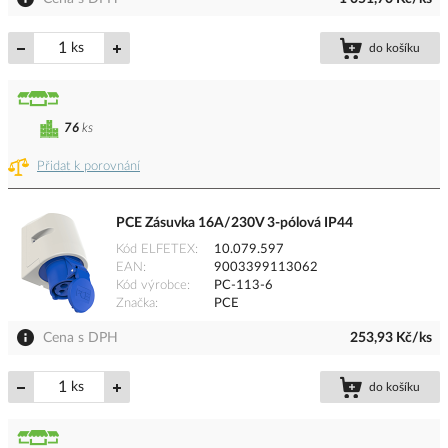
ks
do košíku
76
ks
Přidat k porovnání
PCE Zásuvka 16A/230V 3-pólová IP44
Kód ELFETEX
10.079.597
EAN
9003399113062
Kód výrobce
PC-113-6
Značka
PCE
Cena s DPH
253,93 Kč/ks
ks
do košíku