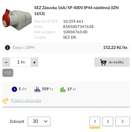
SEZ Zásuvka 16A/5P 400V IP44 nástěnná (IZN
1653)
Kód ELFETEX
10.359.661
EAN
8585007347638
Kód výrobce
10004763.00
Značka
SEZ DK
Cena s DPH
152,22 Kč/ks
ks
do košíku
+10
5
dní
509
ks
37
ks
Přidat k porovnání
Stránka
Právě si prohlížíte stránk
Stránka
Strá
Další
Zobrazit
1
2