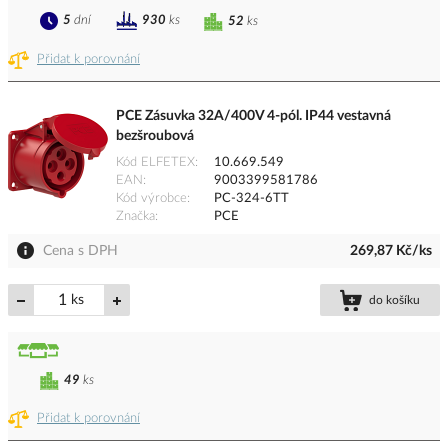
5
dní
930
ks
52
ks
Přidat k porovnání
PCE Zásuvka 32A/400V 4-pól. IP44 vestavná
bezšroubová
Kód ELFETEX
10.669.549
EAN
9003399581786
Kód výrobce
PC-324-6TT
Značka
PCE
Cena s DPH
269,87 Kč/ks
ks
do košíku
49
ks
Přidat k porovnání