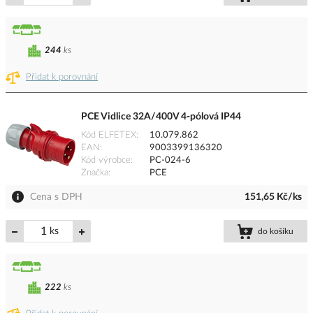
244
ks
Přidat k porovnání
PCE Vidlice 32A/400V 4-pólová IP44
Kód ELFETEX
10.079.862
EAN
9003399136320
Kód výrobce
PC-024-6
Značka
PCE
Cena s DPH
151,65 Kč/ks
ks
do košíku
222
ks