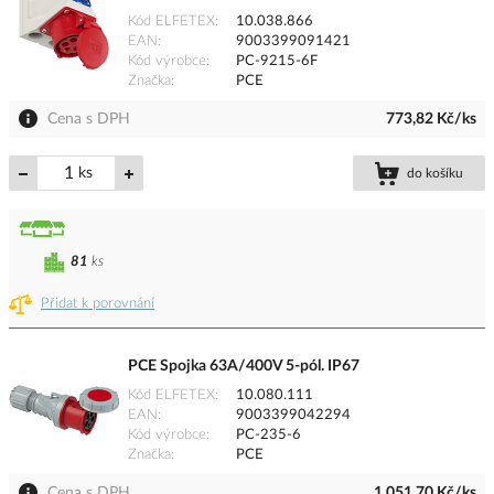
Kód ELFETEX
10.038.866
EAN
9003399091421
Kód výrobce
PC-9215-6F
Značka
PCE
Cena s DPH
773,82 Kč/ks
ks
do košíku
81
ks
Přidat k porovnání
PCE Spojka 63A/400V 5-pól. IP67
Kód ELFETEX
10.080.111
EAN
9003399042294
Kód výrobce
PC-235-6
Značka
PCE
Cena s DPH
1 051,70 Kč/ks