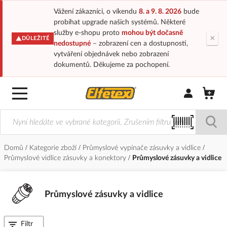
Vážení zákazníci, o víkendu
8. a 9. 8. 2026
bude
probíhat upgrade našich systémů. Některé
služby e-shopu proto
mohou být dočasně
×
DŮLEŽITÉ
nedostupné
– zobrazení cen a dostupnosti,
vytváření objednávek nebo zobrazení
dokumentů. Děkujeme za pochopení.
Přihlásit/Regi
Domů
Kategorie zboží
Průmyslové vypínače zásuvky a vidlice
Průmyslové vidlice zásuvky a konektory
Průmyslové zásuvky a vidlice
Průmyslové zásuvky a vidlice
Filtr