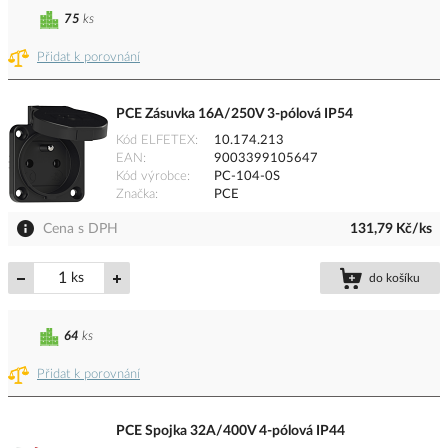
75
ks
Přidat k porovnání
PCE Zásuvka 16A/250V 3-pólová IP54
Kód ELFETEX
10.174.213
EAN
9003399105647
Kód výrobce
PC-104-0S
Značka
PCE
Cena s DPH
131,79 Kč/ks
ks
do košíku
64
ks
Přidat k porovnání
PCE Spojka 32A/400V 4-pólová IP44