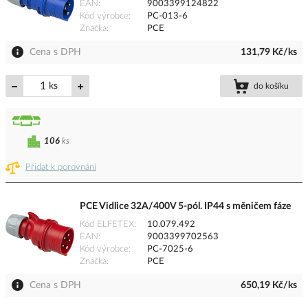
EAN
9003399124822
Kód výrobce
PC-013-6
Značka
PCE
Cena s DPH
131,79 Kč/ks
ks
do košíku
106
ks
Přidat k porovnání
PCE Vidlice 32A/400V 5-pól. IP44 s měničem fáze
Kód ELFETEX
10.079.492
EAN
9003399702563
Kód výrobce
PC-7025-6
Značka
PCE
Cena s DPH
650,19 Kč/ks