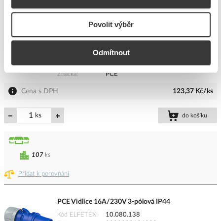
Přidat k porovnání
Povolit výběr
PCE Vidlice 16A/400V 4-pólová IP44
Kód ELFETEX
10.079.859
Odmítnout
EAN
9003399134555
Kód výrobce
PC-014-6
Značka
PCE
Cena s DPH
123,37 Kč/ks
ks
do košíku
107
ks
Přidat k porovnání
PCE Vidlice 16A/230V 3-pólová IP44
Kód ELFETEX
10.080.138