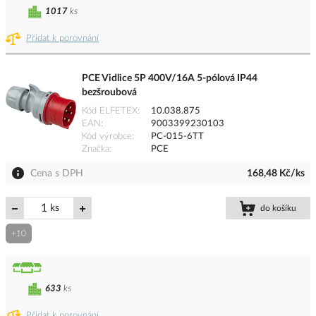
1017
ks
Přidat k porovnání
PCE Vidlice 5P 400V/16A 5-pólová IP44
bezšroubová
Kód ELFETEX
10.038.875
EAN
9003399230103
Kód výrobce
PC-015-6TT
Značka
PCE
Cena s DPH
168,48 Kč/ks
ks
do košíku
+10
633
ks
Přidat k porovnání