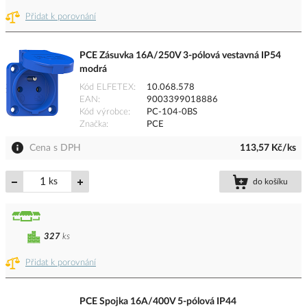
Přidat k porovnání
PCE Zásuvka 16A/250V 3-pólová vestavná IP54
modrá
Kód ELFETEX
10.068.578
EAN
9003399018886
Kód výrobce
PC-104-0BS
Značka
PCE
Cena s DPH
113,57 Kč/ks
ks
do košíku
327
ks
Přidat k porovnání
PCE Spojka 16A/400V 5-pólová IP44