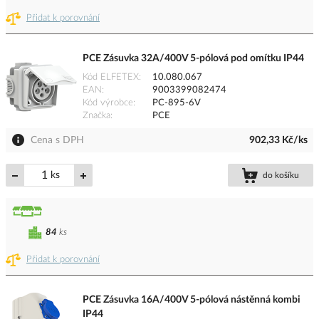
Přidat k porovnání
PCE Zásuvka 32A/400V 5-pólová pod omítku IP44
Kód ELFETEX
10.080.067
EAN
9003399082474
Kód výrobce
PC-895-6V
Značka
PCE
Cena s DPH
902,33 Kč/ks
ks
do košíku
84
ks
Přidat k porovnání
PCE Zásuvka 16A/400V 5-pólová nástěnná kombi
IP44