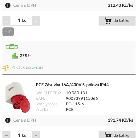
Cena s DPH
312,40 Kč/ks
ks
do košíku
+10
278
ks
Přidat k porovnání
PCE Zásuvka 16A/400V 5-pólová IP44
Kód ELFETEX
10.080.131
EAN
9003399115066
Kód výrobce
PC-115-6
Značka
PCE
Cena s DPH
191,74 Kč/ks
ks
do košíku