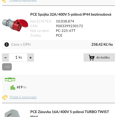
PCE Spojka 32A/400V 5-pólová IP44 bezšroubová
Kód ELFETEX
10.038.874
EAN
9003399230172
Kód výrobce
PC-225-6TT
Značka
PCE
Cena s DPH
258,42 Kč/ks
ks
do košíku
+10
619
ks
Přidat k porovnání
PCE Zásuvka 16A/400V 5-pólová TURBO TWIST