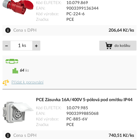
Kód ELFETEX
10.079.869
EAN
9003399136344
Kód výrobce
PC-224-6
Značka
PCE
Cena s DPH
206,64 Kč/ks
ks
do košíku
64
ks
Přidat k porovnání
PCE Zásuvka 16A/400V 5-pólová pod omítku IP44
Kód ELFETEX
10.079.985
EAN
9003399885068
Kód výrobce
PC-885-6V
Značka
PCE
Cena s DPH
740,51 Kč/ks