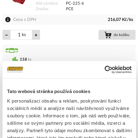
Kód výrobce
PC-225-6
Značka
PCE
Cena s DPH
216,07 Kč/ks
ks
do košíku
158
ks
Přidat k porovnání
PCE Spojka 16A/230V 3-pólová IP44
Tato webová stránka používá cookies
Kód ELFETEX
10.080.139
K personalizaci obsahu a reklam, poskytování funkcí
EAN
9003399124853
sociálních médií a analýze naší návštěvnosti využíváme
Kód výrobce
PC-213-6
Značka
PCE
soubory cookie. Informace o tom, jak náš web používáte,
sdílíme se svými partnery pro sociální média, inzerci a
Cena s DPH
184,53 Kč/ks
analýzy. Partneři tyto údaje mohou zkombinovat s dalšími
informacemi, které jste jim poskytli nebo které získali v