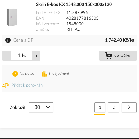
Skříň E-box KX 1548.000 150x300x120
Kód ELFETEX
11.387.995
EAN
4028177816503
Kód výrobce
1548000
Značka
RITTAL
Cena s DPH
1 742,40 Kč/ks
ks
do košíku
Na dotaz
K objednání
Přidat k porovnání
Stránka
Právě si prohlížíte stránk
Stránka
Strá
Další
Zobrazit
1
2