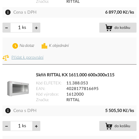
Značka
RITTAL
Cena s DPH
6 897,00 Kč/ks
ks
do košíku
Na dotaz
K objednání
Přidat k porovnání
Skříň RITTAL KX 1611.000 600x300x115
Kód ELFETEX
11.388.053
EAN
4028177816695
Kód výrobce
1612000
Značka
RITTAL
Cena s DPH
5 505,50 Kč/ks
ks
do košíku