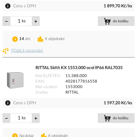
Cena s DPH
1 899,70 Kč/ks
ks
do košíku
14
dní
K objednání
Přidat k porovnání
RITTAL Skříň KX 1553.000 ocel IP66 RAL7035
Kód ELFETEX
11.388.000
EAN
4028177816558
Kód výrobce
1553000
Značka
RITTAL
Cena s DPH
1 597,20 Kč/ks
ks
do košíku
Na dotaz
K objednání