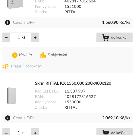
EAN
4028177816534
Kód výrobce
1551000
Značka
RITTAL
Cena s DPH
1 560,90 Kč/ks
ks
do košíku
Na dotaz
K objednání
Přidat k porovnání
Skříň RITTAL KX 1550.000 200x400x120
Kód ELFETEX
11.387.997
EAN
4028177816527
Kód výrobce
1550000
Značka
RITTAL
Cena s DPH
2 069,10 Kč/ks
ks
do košíku