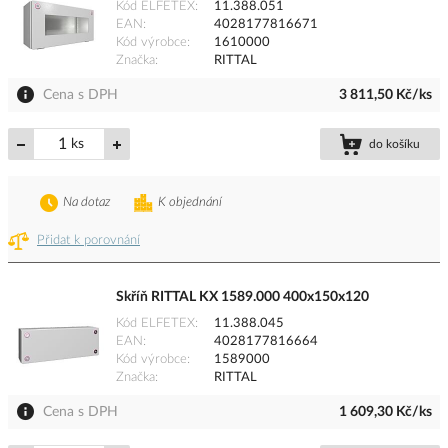
Kód ELFETEX
11.388.051
EAN
4028177816671
Kód výrobce
1610000
Značka
RITTAL
Cena s DPH
3 811,50 Kč/ks
ks
do košíku
Na dotaz
K objednání
Přidat k porovnání
Skříň RITTAL KX 1589.000 400x150x120
Kód ELFETEX
11.388.045
EAN
4028177816664
Kód výrobce
1589000
Značka
RITTAL
Cena s DPH
1 609,30 Kč/ks