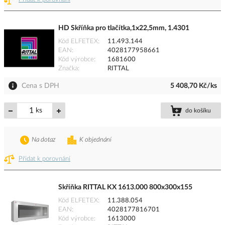
HD Skříňka pro tlačítka,1x22,5mm, 1.4301
Kód ELFETEX
11.493.144
EAN
4028177958661
Kód výrobce
1681600
Značka
RITTAL
Cena s DPH
5 408,70 Kč/ks
ks
do košíku
Na dotaz
K objednání
Přidat k porovnání
Skříňka RITTAL KX 1613.000 800x300x155
Kód ELFETEX
11.388.054
EAN
4028177816701
Kód výrobce
1613000