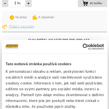
ks
do košíku
Na dotaz
K objednání
Přidat k porovnání
Skříň RITTAL KX 1579.000 300x800x155
Kód ELFETEX
11.388.038
EAN
4028177816657
Kód výrobce
1579000
Značka
RITTAL
Tato webová stránka používá cookies
Cena s DPH
4 331,80 Kč/ks
K personalizaci obsahu a reklam, poskytování funkcí
sociálních médií a analýze naší návštěvnosti využíváme
ks
do košíku
soubory cookie. Informace o tom, jak náš web používáte,
sdílíme se svými partnery pro sociální média, inzerci a
analýzy. Partneři tyto údaje mohou zkombinovat s dalšími
Na dotaz
K objednání
informacemi, které jste jim poskytli nebo které získali v
Přidat k porovnání
důsledku toho, že používáte jejich služby.