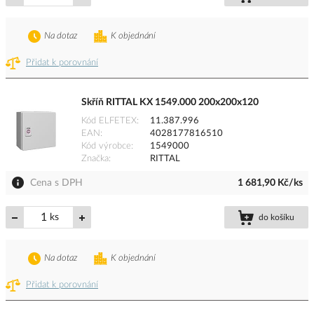
Na dotaz
K objednání
Přidat k porovnání
Skříň RITTAL KX 1549.000 200x200x120
Kód ELFETEX
11.387.996
EAN
4028177816510
Kód výrobce
1549000
Značka
RITTAL
Cena s DPH
1 681,90 Kč/ks
ks
do košíku
Na dotaz
K objednání
Přidat k porovnání