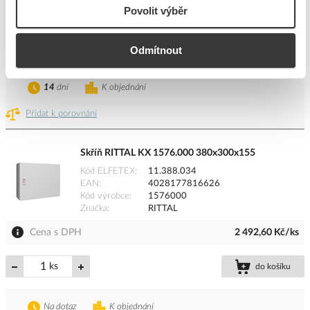
Povolit výběr
Cena s DPH
2 795,10 Kč/ks
ks
do košíku
Odmítnout
14
dní
K objednání
Přidat k porovnání
Skříň RITTAL KX 1576.000 380x300x155
Kód ELFETEX
11.388.034
EAN
4028177816626
Kód výrobce
1576000
Značka
RITTAL
Cena s DPH
2 492,60 Kč/ks
ks
do košíku
Na dotaz
K objednání