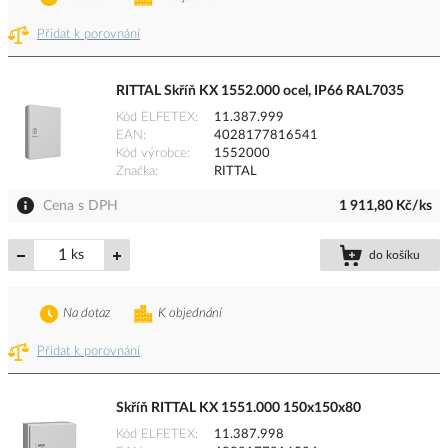
Přidat k porovnání
RITTAL Skříň KX 1552.000 ocel, IP66 RAL7035
Kód ELFETEX
11.387.999
EAN
4028177816541
Kód výrobce
1552000
Značka
RITTAL
Cena s DPH
1 911,80 Kč/ks
ks
do košíku
Na dotaz
K objednání
Přidat k porovnání
Skříň RITTAL KX 1551.000 150x150x80
Kód ELFETEX
11.387.998