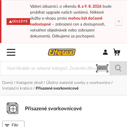
Vážení zákazníci, o víkendu
8. a 9. 8. 2026
bude
probíhat upgrade našich systémů. Některé
služby e-shopu proto
mohou být dočasně
×
DŮLEŽITÉ
nedostupné
– zobrazení cen a dostupnosti,
vytváření objednávek nebo zobrazení
dokumentů. Děkujeme za pochopení.
Přihlásit/Regi
Domů
Kategorie zboží
Úložný materiál svorky a svorkovnice
Instalační krabice
Přisazené svorkovnicové
Přisazené svorkovnicové
Filtr