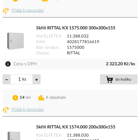
Přidat k porovnání
Skříň RITTAL KX 1575.000 300x300x155
Kód ELFETEX
11.388.032
EAN
4028177816619
Kód výrobce
1575000
Značka
RITTAL
Cena s DPH
2 323,20 Kč/ks
ks
do košíku
14
dní
K objednání
Přidat k porovnání
Skříň RITTAL KX 1574.000 200x300x155
Kód ELFETEX
11.388.030