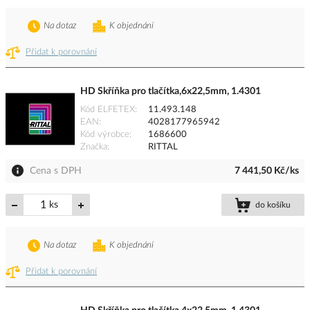
Na dotaz
K objednání
Přidat k porovnání
HD Skříňka pro tlačítka,6x22,5mm, 1.4301
Kód ELFETEX
11.493.148
EAN
4028177965942
Kód výrobce
1686600
Značka
RITTAL
Cena s DPH
7 441,50 Kč/ks
ks
do košíku
Na dotaz
K objednání
Přidat k porovnání