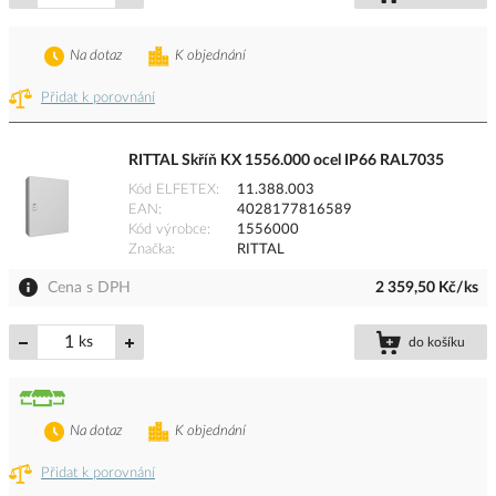
Na dotaz
K objednání
Přidat k porovnání
RITTAL Skříň KX 1556.000 ocel IP66 RAL7035
Kód ELFETEX
11.388.003
EAN
4028177816589
Kód výrobce
1556000
Značka
RITTAL
Cena s DPH
2 359,50 Kč/ks
ks
do košíku
Na dotaz
K objednání
Přidat k porovnání