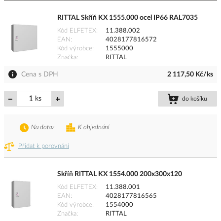
RITTAL Skříň KX 1555.000 ocel IP66 RAL7035
Kód ELFETEX
11.388.002
EAN
4028177816572
Kód výrobce
1555000
Značka
RITTAL
Cena s DPH
2 117,50 Kč/ks
ks
do košíku
Na dotaz
K objednání
Přidat k porovnání
Skříň RITTAL KX 1554.000 200x300x120
Kód ELFETEX
11.388.001
EAN
4028177816565
Kód výrobce
1554000
Značka
RITTAL