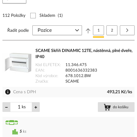
112 Položky
Skladem
(1)
Stránka
Právě si prohlížíte stránk
Stránka
Strá
Další
Řadit podle
1
2
SCAME Skříň DINAMIC 12TE, nástěnná, plné dveře,
IP40
Kód ELFETEX
11.346.475
EAN
8001636332383
Kód výrobce
678.1012.BW
Značka
SCAME
Cena s DPH
493,21 Kč/ks
ks
do košíku
5
ks