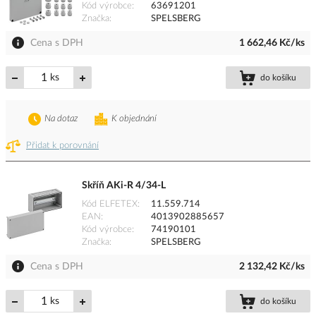
Kód výrobce
63691201
Značka
SPELSBERG
Cena s DPH
1 662,46 Kč/ks
ks
do košíku
Na dotaz
K objednání
Přidat k porovnání
Skříň AKi-R 4/34-L
Kód ELFETEX
11.559.714
EAN
4013902885657
Kód výrobce
74190101
Značka
SPELSBERG
Cena s DPH
2 132,42 Kč/ks
ks
do košíku