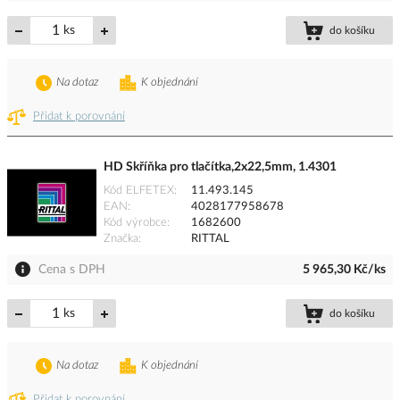
ks
do košíku
Na dotaz
K objednání
Přidat k porovnání
HD Skříňka pro tlačítka,2x22,5mm, 1.4301
Kód ELFETEX
11.493.145
EAN
4028177958678
Kód výrobce
1682600
Značka
RITTAL
Cena s DPH
5 965,30 Kč/ks
ks
do košíku
Na dotaz
K objednání
Přidat k porovnání