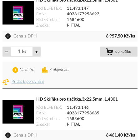
HD Skříňka pro tlačítka,4x22,5mm, 1.4301
Kód ELFETEX
11.493.147
EAN
4028177958692
Kód výrobce
1684600
Značka
RITTAL
Cena s DPH
6 957,50 Kč/ks
ks
do košíku
Na dotaz
K objednání
Přidat k porovnání
HD Skříňka pro tlačítka,3x22,5mm, 1.4301
Kód ELFETEX
11.493.146
EAN
4028177958685
Kód výrobce
1683600
Značka
RITTAL
Cena s DPH
6 461,40 Kč/ks