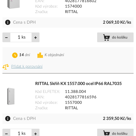
EAN
4028177816602
Kód výrobce
1574000
Značka
RITTAL
Cena s DPH
2 069,10 Kč/ks
ks
do košíku
14
dní
K objednání
Přidat k porovnání
RITTAL Skříň KX 1557.000 ocel IP66 RAL7035
Kód ELFETEX
11.388.004
EAN
4028177816596
Kód výrobce
1557000
Značka
RITTAL
Cena s DPH
2 359,50 Kč/ks
ks
do košíku