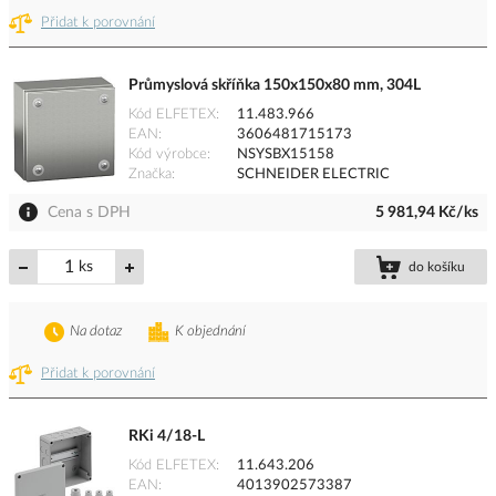
Přidat k porovnání
Průmyslová skříňka 150x150x80 mm, 304L
Kód ELFETEX
11.483.966
EAN
3606481715173
Kód výrobce
NSYSBX15158
Značka
SCHNEIDER ELECTRIC
Cena s DPH
5 981,94 Kč/ks
ks
do košíku
Na dotaz
K objednání
Přidat k porovnání
RKi 4/18-L
Kód ELFETEX
11.643.206
EAN
4013902573387