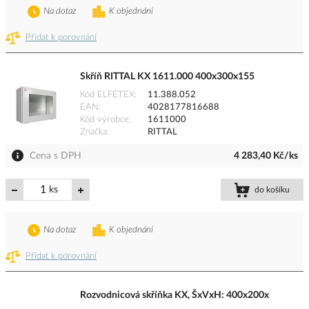
Na dotaz
K objednání
Přidat k porovnání
Skříň RITTAL KX 1611.000 400x300x155
Kód ELFETEX
11.388.052
EAN
4028177816688
Kód výrobce
1611000
Značka
RITTAL
Cena s DPH
4 283,40 Kč/ks
ks
do košíku
Na dotaz
K objednání
Přidat k porovnání
Rozvodnicová skříňka KX, ŠxVxH: 400x200x