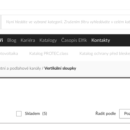
ři
Blog
Kariéra
Katalogy
Časopis Elfík
Kontakty
tovoltaika
Katalog PROTEC.class
Katalog ochrany před blesk
etní a podlahové kanály
Vertikální sloupky
Skladem
(5)
Řadit podle