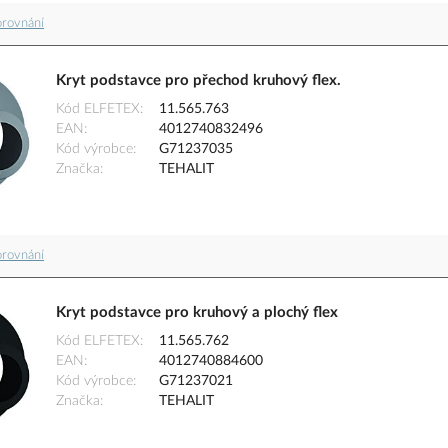
orovnání
Kryt podstavce pro přechod kruhový flex.
Kód ELFETEX
11.565.763
EAN
4012740832496
Kód výrobce
G71237035
Značka
TEHALIT
orovnání
Kryt podstavce pro kruhový a plochý flex
Kód ELFETEX
11.565.762
EAN
4012740884600
Kód výrobce
G71237021
Značka
TEHALIT