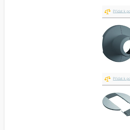
Přidat k p
Přidat k p