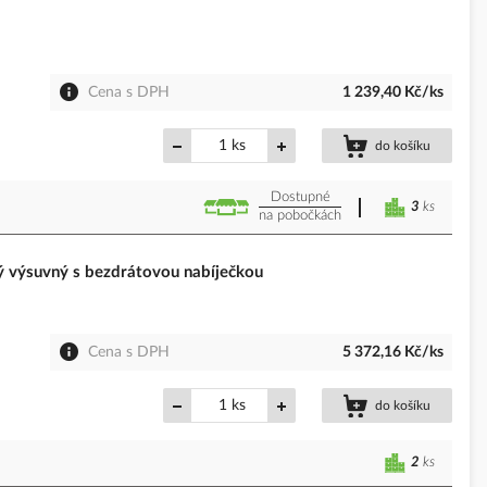
Cena s DPH
1 239,40 Kč/ks
ks
do košíku
Dostupné
3
ks
na pobočkách
ýsuvný s bezdrátovou nabíječkou
Cena s DPH
5 372,16 Kč/ks
ks
do košíku
2
ks