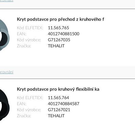
orovnání
Kryt podstavce pro přechod z kruhového f
Kód ELFETEX
11.565.765
EAN
4012740881500
Kód výrobce
G71267035
Značka
TEHALIT
orovnání
Kryt podstavce pro kruhový flexibilní ka
Kód ELFETEX
11.565.764
EAN
4012740884587
Kód výrobce
G71267021
Značka
TEHALIT