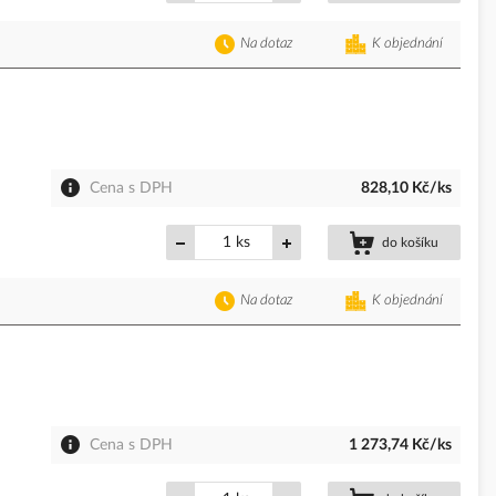
Na dotaz
K objednání
Cena s DPH
828,10 Kč/ks
ks
do košíku
Na dotaz
K objednání
Cena s DPH
1 273,74 Kč/ks