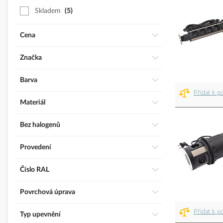
Skladem
5
Cena
Značka
Barva
Přidat k p
Materiál
Bez halogenů
Provedení
číslo RAL
Povrchová úprava
Přidat k p
Typ upevnění