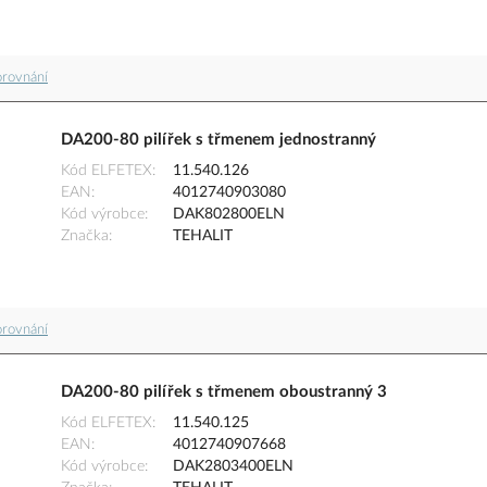
orovnání
DA200-80 pilířek s třmenem jednostranný
Kód ELFETEX
11.540.126
EAN
4012740903080
Kód výrobce
DAK802800ELN
Značka
TEHALIT
orovnání
DA200-80 pilířek s třmenem oboustranný 3
Kód ELFETEX
11.540.125
EAN
4012740907668
Kód výrobce
DAK2803400ELN