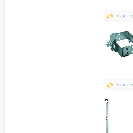
Přidat k p
Přidat k p