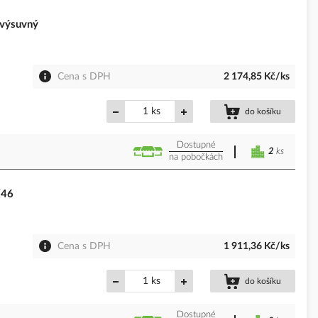
výsuvný
Cena s DPH
2 174,85 Kč/ks
ks
do košíku
Dostupné
2
ks
na pobočkách
/46
Cena s DPH
1 911,36 Kč/ks
ks
do košíku
Dostupné