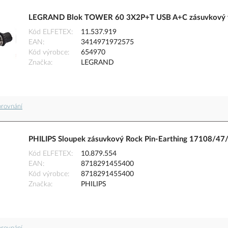
LEGRAND Blok TOWER 60 3X2P+T USB A+C zásuvkový 
Kód ELFETEX
11.537.919
EAN
3414971972575
Kód výrobce
654970
Značka
LEGRAND
orovnání
PHILIPS Sloupek zásuvkový Rock Pin-Earthing 17108/47
Kód ELFETEX
10.879.554
EAN
8718291455400
Kód výrobce
8718291455400
Značka
PHILIPS