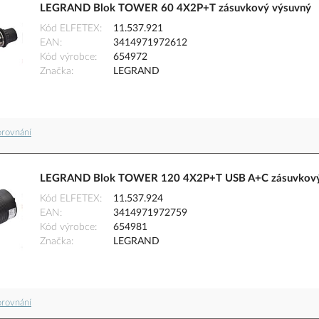
LEGRAND Blok TOWER 60 4X2P+T zásuvkový výsuvný
Kód ELFETEX
11.537.921
EAN
3414971972612
Kód výrobce
654972
Značka
LEGRAND
orovnání
LEGRAND Blok TOWER 120 4X2P+T USB A+C zásuvkový v
Kód ELFETEX
11.537.924
EAN
3414971972759
Kód výrobce
654981
Značka
LEGRAND
orovnání