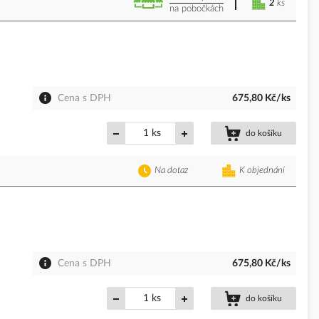
2
ks
na pobočkách
Cena s DPH
675,80 Kč/ks
ks
do košíku
Na dotaz
K objednání
Cena s DPH
675,80 Kč/ks
ks
do košíku