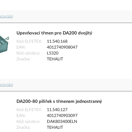
orovnání
Upevňovací třmen pro DA200 dvojitý
Kód ELFETEX
11.540.168
EAN
4012740908047
Kód výrobce
L5320
Značka
TEHALIT
orovnání
DA200-80 pilířek s třmenem jednostranný
Kód ELFETEX
11.540.127
EAN
4012740903097
Kód výrobce
DAK803400ELN
Značka
TEHALIT