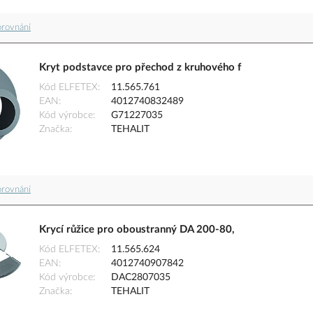
orovnání
Kryt podstavce pro přechod z kruhového f
Kód ELFETEX
11.565.761
EAN
4012740832489
Kód výrobce
G71227035
Značka
TEHALIT
orovnání
Krycí růžice pro oboustranný DA 200-80,
Kód ELFETEX
11.565.624
EAN
4012740907842
Kód výrobce
DAC2807035
Značka
TEHALIT