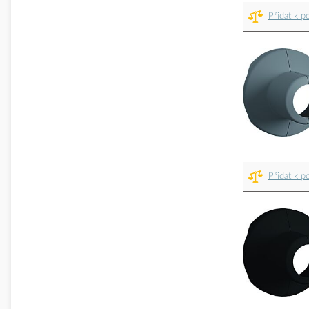
Přidat k p
Přidat k p