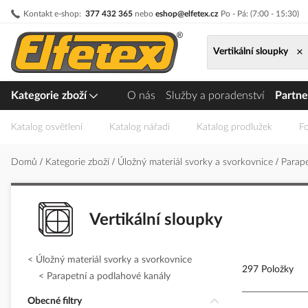
Přejít
Kontakt e-shop:
377 432 365
nebo
eshop@elfetex.cz
Po - Pá: (7:00 - 15:30)
na
obsah
×
Vertikální sloupky
Kategorie zboží
O nás
Služby a poradenství
Partne
Katalog osvětlení
Katalog nářadí
Katalog prodlužek
Fo
Domů
Kategorie zboží
Úložný materiál svorky a svorkovnice
Parap
Vertikální sloupky
Úložný materiál svorky a svorkovnice
297 Položky
Parapetní a podlahové kanály
Obecné filtry