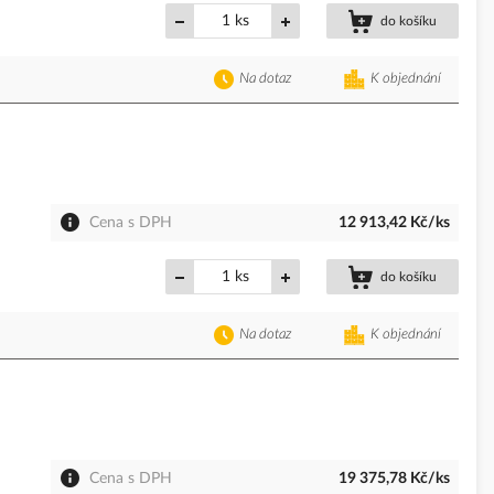
ks
do košíku
Na dotaz
K objednání
Cena s DPH
12 913,42 Kč/ks
ks
do košíku
Na dotaz
K objednání
Cena s DPH
19 375,78 Kč/ks