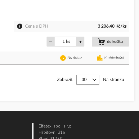
Cena s DPH
3 206,40 Kč/ks
ks
do košíku
Na dotaz
K objednání
Zobrazit
Na stránku
Elfetex, spol. s r.o.
Hřbitovní 31a
Plzeň 312 00