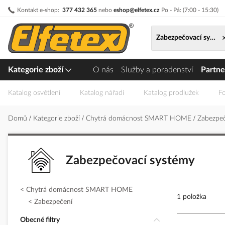
Přejít
Kontakt e-shop:
377 432 365
nebo
eshop@elfetex.cz
Po - Pá: (7:00 - 15:30)
na
obsah
Zabezpečovací systé
Kategorie zboží
O nás
Služby a poradenství
Partne
Katalog osvětlení
Katalog nářadí
Katalog prodlužek
Fo
Domů
Kategorie zboží
Chytrá domácnost SMART HOME
Zabezpe
Zabezpečovací systémy
Chytrá domácnost SMART HOME
1 položka
Zabezpečení
Obecné filtry