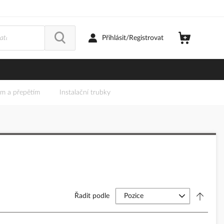
Přihlásit/Registrovat
em a přepětím
Instalační trubky
Řadit podle