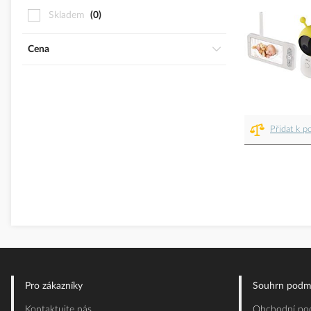
Skladem
0
Cena
Přidat k p
Pro zákazníky
Souhrn podm
Kontaktujte nás
Obchodní pod