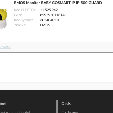
EMOS Monitor BABY GOSMART IP IP-500 GUARD
Kód ELFETEX
11.525.942
EAN
8592920118146
Kód výrobce
3024040520
Značka
EMOS
orovnání
ínek
O nás
mínky - podnikatel
Co děláme