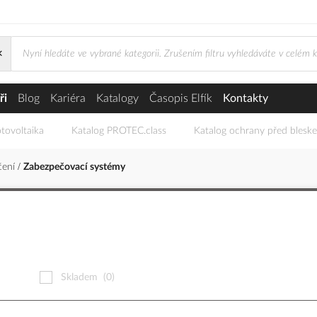
×
my
ři
Blog
Kariéra
Katalogy
Časopis Elfík
Kontakty
tovoltaika
Katalog PROTEC.class
Katalog ochrany před blesk
čení
Zabezpečovací systémy
Skladem
(0)