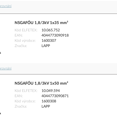
orovnání
NSGAFŐU 1,8/3kV 1x35 mm²
Kód ELFETEX
10.065.752
EAN
4044773090918
Kód výrobce
1600307
Značka
LAPP
orovnání
NSGAFŐU 1,8/3kV 1x50 mm²
Kód ELFETEX
10.049.594
EAN
4044773090871
Kód výrobce
1600308
Značka
LAPP