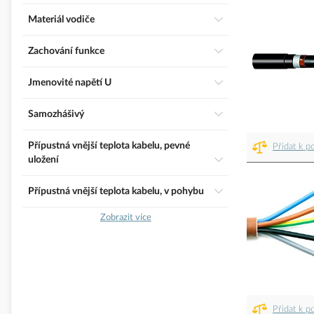
Materiál vodiče
Zachování funkce
Jmenovité napětí U
Samozhášivý
Přípustná vnější teplota kabelu, pevné
Přidat k p
uložení
Přípustná vnější teplota kabelu, v pohybu
Zobrazit více
Přidat k p