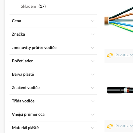
Skladem
17
Cena
Značka
Jmenovitý průřez vodiče
Přidat k p
Počet jader
Barva pláště
Značení vodiče
Třída vodiče
Vnější průměr cca
Přidat k p
Materiál pláště