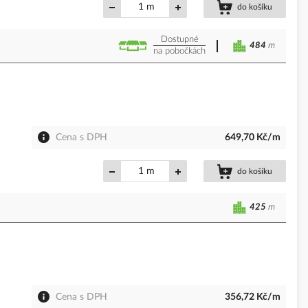
m
do košíku
Dostupné
484
m
na pobočkách
Cena s DPH
649,70 Kč/m
m
do košíku
425
m
Cena s DPH
356,72 Kč/m