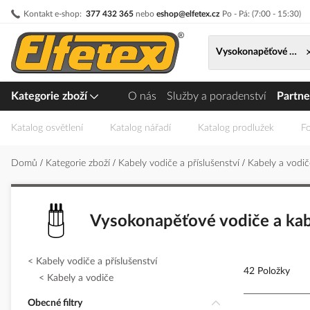
Přejít
Kontakt e-shop:
377 432 365
nebo
eshop@elfetex.cz
Po - Pá: (7:00 - 15:30)
na
obsah
Vysokonapěťové vodič
Kategorie zboží
O nás
Služby a poradenství
Partne
Katalog osvětlení
Katalog nářadí
Katalog prodlužek
Fo
Domů
Kategorie zboží
Kabely vodiče a příslušenství
Kabely a vodi
Vysokonapěťové vodiče a ka
Kabely vodiče a příslušenství
42 Položky
Kabely a vodiče
Obecné filtry