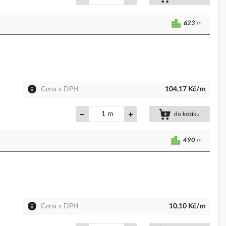
623
m
Cena s DPH
104,17 Kč/m
m
do košíku
490
m
Cena s DPH
10,10 Kč/m