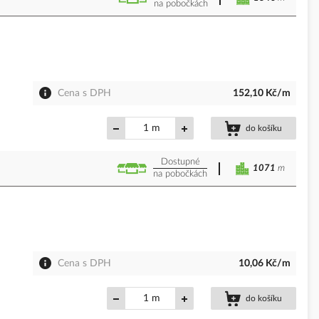
na pobočkách
Cena s DPH
152,10 Kč/m
m
do košíku
Dostupné
1071
m
na pobočkách
Cena s DPH
10,06 Kč/m
m
do košíku