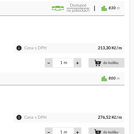
Dostupné
830
m
na pobočkách
Cena s DPH
213,30 Kč/m
m
do košíku
800
m
Cena s DPH
276,52 Kč/m
m
do košíku