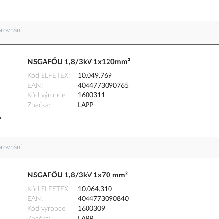
orovnání
NSGAFŐU 1,8/3kV 1x120mm²
Kód ELFETEX
10.049.769
EAN
4044773090765
Kód výrobce
1600311
Značka
LAPP
orovnání
NSGAFŐU 1,8/3kV 1x70 mm²
Kód ELFETEX
10.064.310
EAN
4044773090840
Kód výrobce
1600309
Značka
LAPP