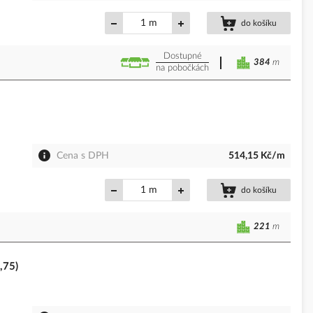
m
do košíku
Dostupné
384
m
na pobočkách
Cena s DPH
514,15 Kč/m
m
do košíku
221
m
,75)