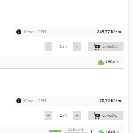
Cena s DPH
345,77 Kč/m
m
do košíku
1904
m
Cena s DPH
70,72 Kč/m
m
do košíku
Dostupné
1846
m