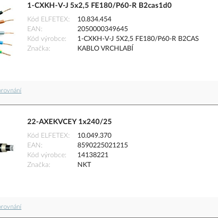
1-CXKH-V-J 5x2,5 FE180/P60-R B2cas1d0
Kód ELFETEX
10.834.454
EAN
2050000349645
Kód výrobce
1-CXKH-V-J 5X2,5 FE180/P60-R B2CAS
Značka
KABLO VRCHLABÍ
orovnání
22-AXEKVCEY 1x240/25
Kód ELFETEX
10.049.370
EAN
8590225021215
Kód výrobce
14138221
Značka
NKT
orovnání