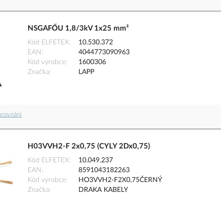
NSGAFŐU 1,8/3kV 1x25 mm²
Kód ELFETEX
10.530.372
EAN
4044773090963
Kód výrobce
1600306
Značka
LAPP
orovnání
H03VVH2-F 2x0,75 (CYLY 2Dx0,75)
Kód ELFETEX
10.049.237
EAN
8591043182263
Kód výrobce
HO3VVH2-F2X0,75ČERNÝ
Značka
DRAKA KABELY