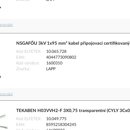
orovnání
NSGAFŐU 3kV 1x95 mm² kabel připojovací certifikovaný
Kód ELFETEX
10.065.728
EAN
4044773090802
Kód výrobce
1600310
Značka
LAPP
orovnání
TEKABEN H03VVH2-F 3X0,75 transparentní (CYLY 3Cx0
Kód ELFETEX
10.049.775
EAN
8595218304245