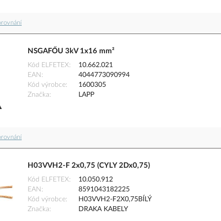
orovnání
NSGAFŐU 3kV 1x16 mm²
Kód ELFETEX
10.662.021
EAN
4044773090994
Kód výrobce
1600305
Značka
LAPP
orovnání
H03VVH2-F 2x0,75 (CYLY 2Dx0,75)
Kód ELFETEX
10.050.912
EAN
8591043182225
Kód výrobce
H03VVH2-F2X0,75BÍLÝ
Značka
DRAKA KABELY