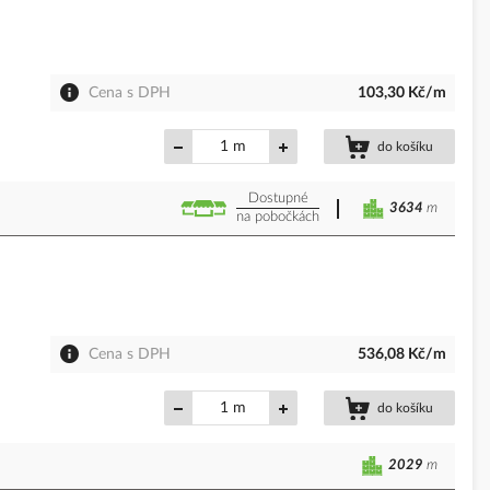
Cena s DPH
103,30 Kč/m
m
do košíku
Dostupné
3634
m
na pobočkách
Cena s DPH
536,08 Kč/m
m
do košíku
2029
m