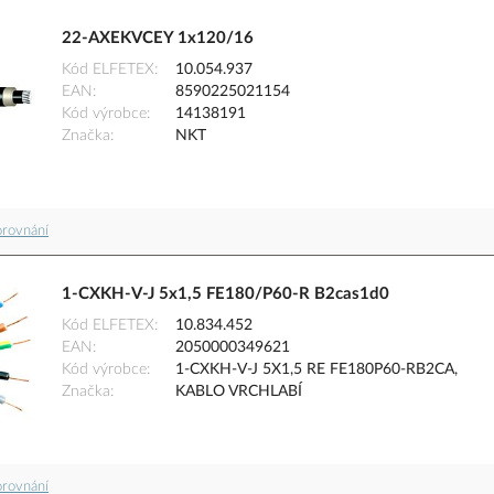
22-AXEKVCEY 1x120/16
Kód ELFETEX
10.054.937
EAN
8590225021154
Kód výrobce
14138191
Značka
NKT
orovnání
1-CXKH-V-J 5x1,5 FE180/P60-R B2cas1d0
Kód ELFETEX
10.834.452
EAN
2050000349621
Kód výrobce
1-CXKH-V-J 5X1,5 RE FE180P60-RB2CA,
Značka
KABLO VRCHLABÍ
orovnání