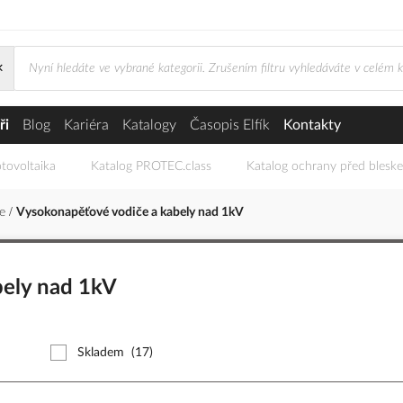
×
e a kabely nad 1kV
ři
Blog
Kariéra
Katalogy
Časopis Elfík
Kontakty
tovoltaika
Katalog PROTEC.class
Katalog ochrany před blesk
če
Vysokonapěťové vodiče a kabely nad 1kV
bely nad 1kV
Skladem
(17)