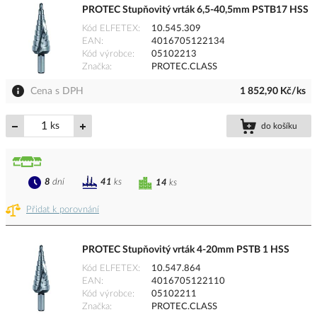
PROTEC Stupňovitý vrták 6,5-40,5mm PSTB17 HSS
Kód ELFETEX
10.545.309
EAN
4016705122134
Kód výrobce
05102213
Značka
PROTEC.CLASS
Cena s DPH
1 852,90 Kč/ks
ks
do košíku
8
dní
41
ks
14
ks
Přidat k porovnání
PROTEC Stupňovitý vrták 4-20mm PSTB 1 HSS
Kód ELFETEX
10.547.864
EAN
4016705122110
Kód výrobce
05102211
Značka
PROTEC.CLASS