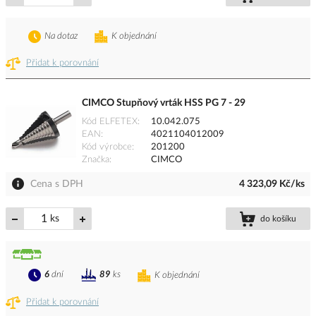
Na dotaz
K objednání
Přidat k porovnání
CIMCO Stupňový vrták HSS PG 7 - 29
Kód ELFETEX
10.042.075
EAN
4021104012009
Kód výrobce
201200
Značka
CIMCO
Cena s DPH
4 323,09 Kč/ks
ks
do košíku
6
dní
89
ks
K objednání
Přidat k porovnání