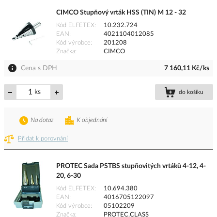
CIMCO Stupňový vrták HSS (TIN) M 12 - 32
Kód ELFETEX
10.232.724
EAN
4021104012085
Kód výrobce
201208
Značka
CIMCO
Cena s DPH
7 160,11 Kč/ks
ks
do košíku
Na dotaz
K objednání
Přidat k porovnání
PROTEC Sada PSTBS stupňovitých vrtáků 4-12, 4-
20, 6-30
Kód ELFETEX
10.694.380
EAN
4016705122097
Kód výrobce
05102209
Značka
PROTEC.CLASS