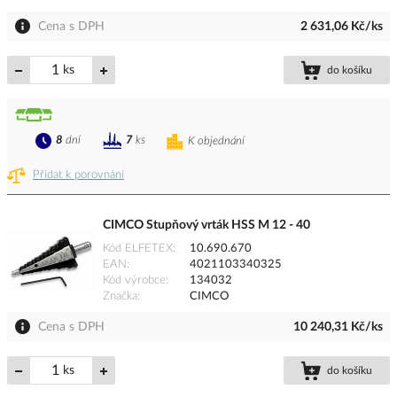
Cena s DPH
2 631,06 Kč/ks
ks
do košíku
8
dní
7
ks
K objednání
Přidat k porovnání
CIMCO Stupňový vrták HSS M 12 - 40
Kód ELFETEX
10.690.670
EAN
4021103340325
Kód výrobce
134032
Značka
CIMCO
Cena s DPH
10 240,31 Kč/ks
ks
do košíku