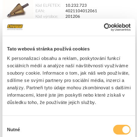
Kód ELFETEX
10.232.723
EAN
4021104012061
Kód výrobce
201206
Značka
CIMCO
Cena s DPH
6 673,77 Kč/ks
ks
do košíku
Tato webová stránka používá cookies
K personalizaci obsahu a reklam, poskytování funkcí
sociálních médií a analýze naší návštěvnosti využíváme
Na dotaz
K objednání
soubory cookie. Informace o tom, jak náš web používáte,
Přidat k porovnání
sdílíme se svými partnery pro sociální média, inzerci a
analýzy. Partneři tyto údaje mohou zkombinovat s dalšími
informacemi, které jste jim poskytli nebo které získali v
CIMCO Stupňový vrták HSS M 12 - 32
důsledku toho, že používáte jejich služby.
Kód ELFETEX
10.042.589
EAN
4021104012757
Kód výrobce
201275
Značka
CIMCO
Výběr
Nutné
Cena s DPH
2 377,70 Kč/ks
souhlasu