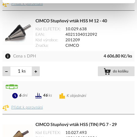
Přidat k porovnání
CIMCO Stupňový vrták HSS M 12 - 40
Kód ELFETEX
10.029.638
EAN
4021104012092
Kód výrobce
201209
Značka
CIMCO
Cena s DPH
4 606,80 Kč/ks
ks
do košíku
6
dní
46
ks
K objednání
Přidat k porovnání
CIMCO Stupňový vrták HSS (TIN) PG 7 - 29
Kód ELFETEX
10.027.493