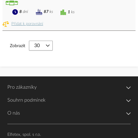
8
dní
87
ks
1
ks
Přidat k porovnání
Zobrazit
Pro zákazníky
Souhrn podmínek
O nás
Elfetex, spol. s r.o.