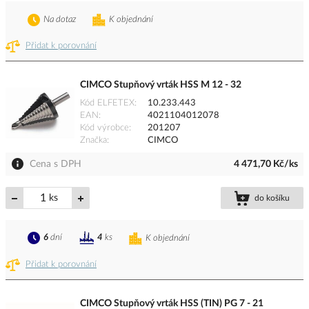
Na dotaz
K objednání
Přidat k porovnání
CIMCO Stupňový vrták HSS M 12 - 32
Kód ELFETEX
10.233.443
EAN
4021104012078
Kód výrobce
201207
Značka
CIMCO
Cena s DPH
4 471,70 Kč/ks
ks
do košíku
6
dní
4
ks
K objednání
Přidat k porovnání
CIMCO Stupňový vrták HSS (TIN) PG 7 - 21