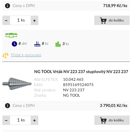
Cena s DPH
718,99 Kč/ks
ks
do košíku
8
dní
8
ks
3
ks
Přidat k porovnání
NG TOOL Vrták NV 223 237 stupňovitý NV 223 237
Kód ELFETEX
10.042.465
EAN
8595169524075
Kód výrobce
NV 223 237
Značka
NG TOOL
Cena s DPH
3 790,01 Kč/ks
ks
do košíku