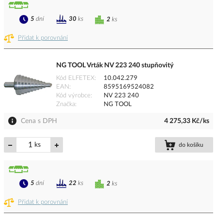
5
dní
30
ks
2
ks
Přidat k porovnání
NG TOOL Vrták NV 223 240 stupňovitý
Kód ELFETEX
10.042.279
EAN
8595169524082
Kód výrobce
NV 223 240
Značka
NG TOOL
Cena s DPH
4 275,33 Kč/ks
ks
do košíku
5
dní
22
ks
2
ks
Přidat k porovnání