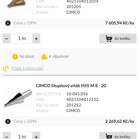
EAN
4021104012054
Kód výrobce
201205
Značka
CIMCO
Cena s DPH
7 605,94 Kč/ks
ks
do košíku
Na dotaz
K objednání
Přidat k porovnání
CIMCO Stupňový vrták HSS M 8 - 20
Kód ELFETEX
10.045.056
EAN
4021104012122
Kód výrobce
201212
Značka
CIMCO
Cena s DPH
2 269,62 Kč/ks
ks
do košíku