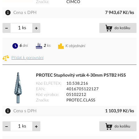
Značka
CIMCO
Cena s DPH
7 943,67 Kč/ks
ks
do košíku
6
dní
2
ks
K objednání
Přidat k porovnání
PROTEC Stupňovitý vrták 4-30mm PSTB2 HSS
Kód ELFETEX
10.538.216
EAN
4016705122127
Kód výrobce
05102212
Značka
PROTEC.CLASS
Cena s DPH
1 103,59 Kč/ks
ks
do košíku