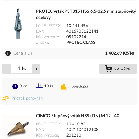
PROTEC Vrták PSTB15 HSS 6,5-32,5 mm stupňovitý
ocelový
Kód ELFETEX
10.541.496
EAN
4016705122141
Kód výrobce
05102214
Značka
PROTEC.CLASS
Cena s DPH
1 402,69 Kč/ks
ks
do košíku
8
dní
18
ks
K objednání
Přidat k porovnání
CIMCO Stupňový vrták HSS (TIN) M 12 - 40
Kód ELFETEX
10.410.821
EAN
4021104012108
Kód výrobce
201210