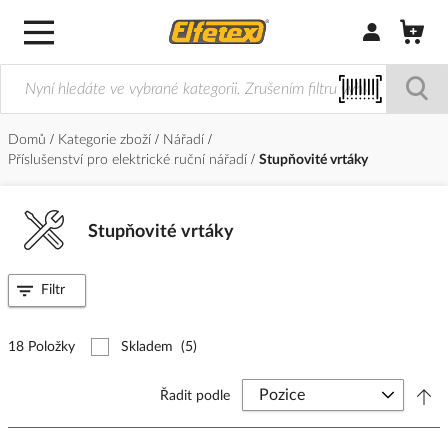
Přihlásit/Regi
Domů
Kategorie zboží
Nářadí
Příslušenství pro elektrické ruční nářadí
Stupňovité vrtáky
Stupňovité vrtáky
Filtr
18 Položky
Skladem
(5)
Řadit podle