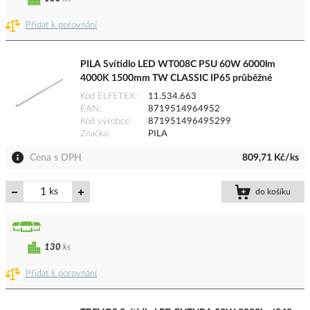
Přidat k porovnání
PILA Svítidlo LED WT008C PSU 60W 6000lm
4000K 1500mm TW CLASSIC IP65 průběžné
Kód ELFETEX
11.534.663
EAN
8719514964952
Kód výrobce
871951496495299
Značka
PILA
Cena s DPH
809,71 Kč/ks
ks
do košíku
130
ks
Přidat k porovnání