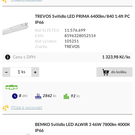
TREVOS Svítidlo LED PRIMA 6400lm/840 1.4ft PC
IP66
Kód ELFETEX
11.576.699
EAN
8596328052514
Kód výrobce
105251
Značka
TREVOS
Cena s DPH
1 323,98 Kč/ks
ks
do košíku
8
dní
2862
ks
92
ks
Přidat k porovnání
BEMKO Svítidlo LED ALWIR 3 46W 7800lm 4000K
IP66