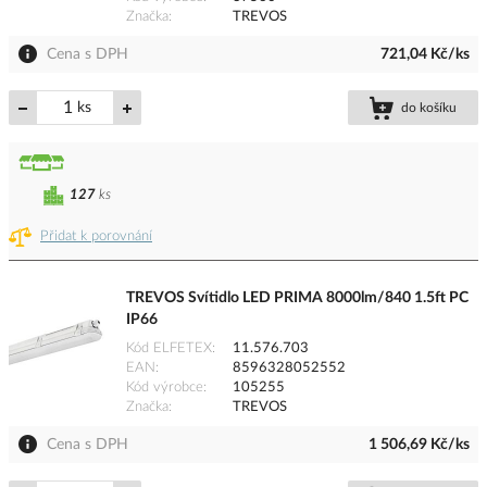
Značka
TREVOS
Cena s DPH
721,04 Kč/ks
ks
do košíku
127
ks
Přidat k porovnání
TREVOS Svítidlo LED PRIMA 8000lm/840 1.5ft PC
IP66
Kód ELFETEX
11.576.703
EAN
8596328052552
Kód výrobce
105255
Značka
TREVOS
Cena s DPH
1 506,69 Kč/ks