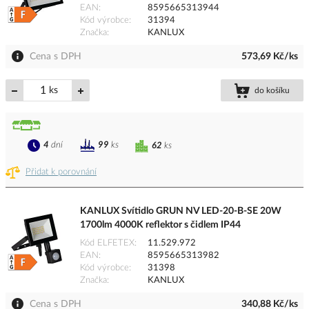
EAN
8595665313944
Kód výrobce
31394
Značka
KANLUX
Cena s DPH
573,69 Kč/ks
ks
do košíku
4
dní
99
ks
62
ks
Přidat k porovnání
KANLUX Svítidlo GRUN NV LED-20-B-SE 20W
1700lm 4000K reflektor s čidlem IP44
Kód ELFETEX
11.529.972
EAN
8595665313982
Kód výrobce
31398
Značka
KANLUX
Cena s DPH
340,88 Kč/ks