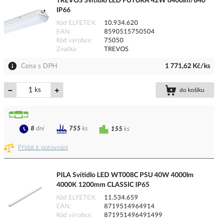
TREVOS Svítidlo LED FUTURA 42W 6400lm/840
IP66
Kód ELFETEX
10.934.620
EAN
8590515750504
Kód výrobce
75050
Značka
TREVOS
Cena s DPH
1 771,62 Kč/ks
ks
do košíku
8
dní
755
ks
155
ks
Přidat k porovnání
PILA Svítidlo LED WT008C PSU 40W 4000lm
4000K 1200mm CLASSIC IP65
Kód ELFETEX
11.534.659
EAN
8719514964914
Kód výrobce
871951496491499