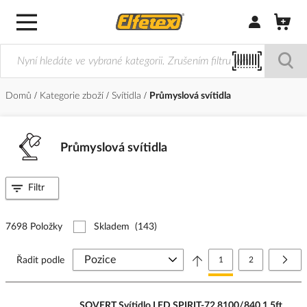
Přihlásit/Regi
Domů
Kategorie zboží
Svítidla
Průmyslová svítidla
Průmyslová svítidla
Filtr
7698 Položky
Skladem
(143)
Stránka
Právě si prohlížíte stránk
Stránka
Strá
Další
Řadit podle
1
2
SOVERT Svítidlo LED SPIRIT-72 8100/840 1,5ft