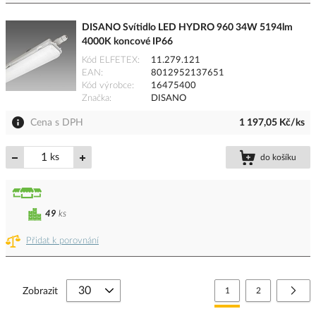
DISANO Svítidlo LED HYDRO 960 34W 5194lm
4000K koncové IP66
Kód ELFETEX
11.279.121
EAN
8012952137651
Kód výrobce
16475400
Značka
DISANO
Cena s DPH
1 197,05 Kč/ks
ks
do košíku
49
ks
Přidat k porovnání
Stránka
Právě si prohlížíte stránk
Stránka
Strá
Další
Zobrazit
1
2