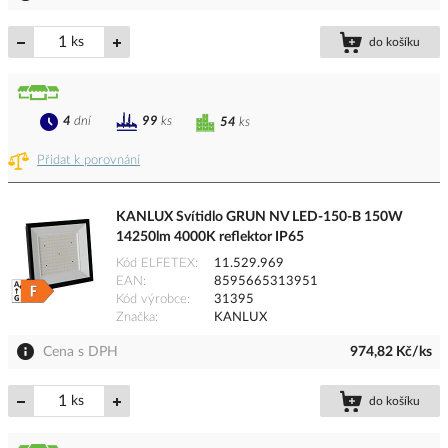
ks
do košíku
4
dní
99
ks
54
ks
Přidat k porovnání
KANLUX Svítidlo GRUN NV LED-150-B 150W
14250lm 4000K reflektor IP65
Kód ELFETEX
11.529.969
EAN
8595665313951
Kód výrobce
31395
Značka
KANLUX
Cena s DPH
974,82 Kč/ks
ks
do košíku