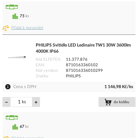
75
ks
Přidat k porovnání
PHILIPS Svítidlo LED Ledinaire TW1 30W 3600lm
4000K IP66
Kód ELFETEX
11.377.876
EAN
8710163360102
Kód výrobce
871016336010299
Značka
PHILIPS
Cena s DPH
1 146,98 Kč/ks
ks
do košíku
67
ks