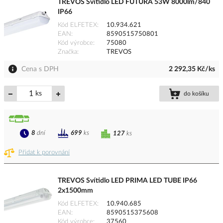
TREVOS Svítidlo LED FUTURA 53W 8000lm/840
IP66
Kód ELFETEX
10.934.621
EAN
8590515750801
Kód výrobce
75080
Značka
TREVOS
Cena s DPH
2 292,35 Kč/ks
ks
do košíku
8
dní
699
ks
127
ks
Přidat k porovnání
TREVOS Svítidlo LED PRIMA LED TUBE IP66
2x1500mm
Kód ELFETEX
10.940.685
EAN
8590515375608
Kód výrobce
37560