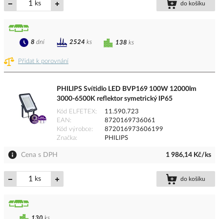
ks
do košíku
8
dní
2524
ks
138
ks
Přidat k porovnání
PHILIPS Svítidlo LED BVP169 100W 12000lm
3000-6500K reflektor symetrický IP65
Kód ELFETEX
11.590.723
EAN
8720169736061
Kód výrobce
872016973606199
Značka
PHILIPS
Cena s DPH
1 986,14 Kč/ks
ks
do košíku
130
ks