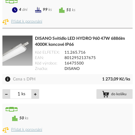
4
dní
99
ks
51
ks
Přidat k porovnání
DISANO Svítidlo LED HYDRO 960 47W 6886lm
4000K koncové IP66
Kód ELFETEX
11.265.716
EAN
8012952137675
Kód výrobce
16475500
Značka
DISANO
Cena s DPH
1 273,09 Kč/ks
ks
do košíku
50
ks
Přidat k porovnání