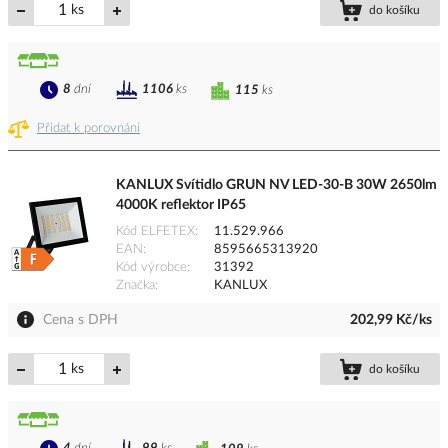
ks
do košíku
8
dní
1106
ks
115
ks
Přidat k porovnání
KANLUX Svítidlo GRUN NV LED-30-B 30W 2650lm
4000K reflektor IP65
Kód ELFETEX
11.529.966
EAN
8595665313920
Kód výrobce
31392
Značka
KANLUX
Cena s DPH
202,99 Kč/ks
ks
do košíku