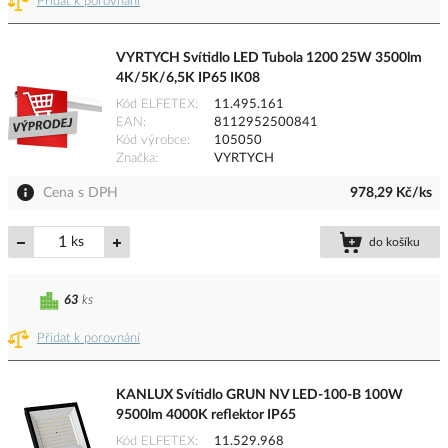
Přidat k porovnání
VYRTYCH Svítidlo LED Tubola 1200 25W 3500lm
4K/5K/6,5K IP65 IK08
Kód ELFETEX
11.495.161
EAN
8112952500841
Kód výrobce
105050
Značka
VYRTYCH
Cena s DPH
978,29 Kč/ks
ks
do košíku
63
ks
Přidat k porovnání
KANLUX Svítidlo GRUN NV LED-100-B 100W
9500lm 4000K reflektor IP65
Kód ELFETEX
11.529.968