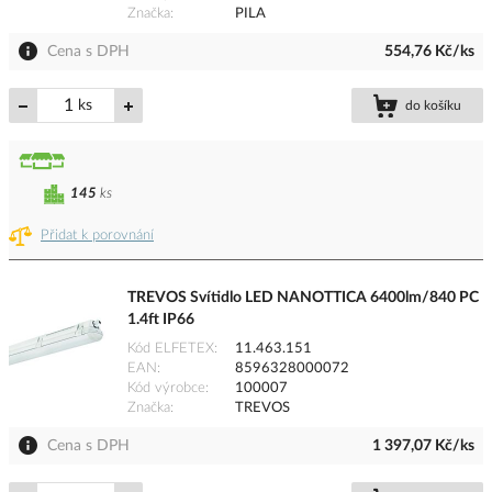
Značka
PILA
Cena s DPH
554,76 Kč/ks
ks
do košíku
145
ks
Přidat k porovnání
TREVOS Svítidlo LED NANOTTICA 6400lm/840 PC
1.4ft IP66
Kód ELFETEX
11.463.151
EAN
8596328000072
Kód výrobce
100007
Značka
TREVOS
Cena s DPH
1 397,07 Kč/ks