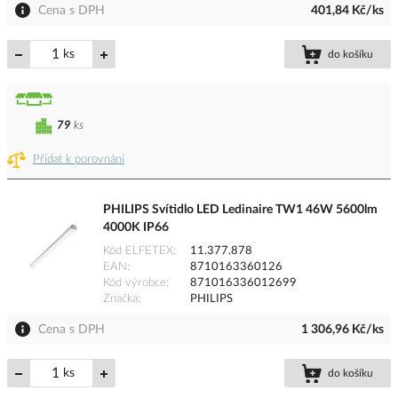
Cena s DPH
401,84 Kč/ks
ks
do košíku
79
ks
Přidat k porovnání
PHILIPS Svítidlo LED Ledinaire TW1 46W 5600lm
4000K IP66
Kód ELFETEX
11.377.878
EAN
8710163360126
Kód výrobce
871016336012699
Značka
PHILIPS
Cena s DPH
1 306,96 Kč/ks
ks
do košíku