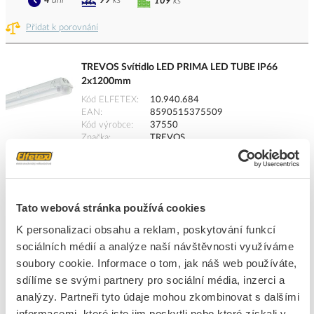
4
dní
99
ks
109
ks
Přidat k porovnání
TREVOS Svítidlo LED PRIMA LED TUBE IP66
2x1200mm
Kód ELFETEX
10.940.684
EAN
8590515375509
Kód výrobce
37550
Značka
TREVOS
Cena s DPH
647,96 Kč/ks
ks
do košíku
Tato webová stránka používá cookies
K personalizaci obsahu a reklam, poskytování funkcí
sociálních médií a analýze naší návštěvnosti využíváme
107
ks
soubory cookie. Informace o tom, jak náš web používáte,
sdílíme se svými partnery pro sociální média, inzerci a
Přidat k porovnání
analýzy. Partneři tyto údaje mohou zkombinovat s dalšími
informacemi, které jste jim poskytli nebo které získali v