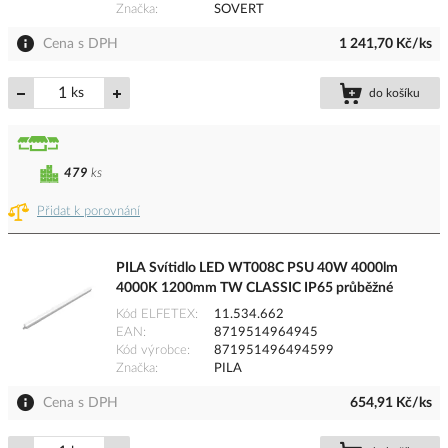
Značka
SOVERT
Cena s DPH
1 241,70 Kč/ks
ks
do košíku
479
ks
Přidat k porovnání
PILA Svítidlo LED WT008C PSU 40W 4000lm
4000K 1200mm TW CLASSIC IP65 průběžné
Kód ELFETEX
11.534.662
EAN
8719514964945
Kód výrobce
871951496494599
Značka
PILA
Cena s DPH
654,91 Kč/ks