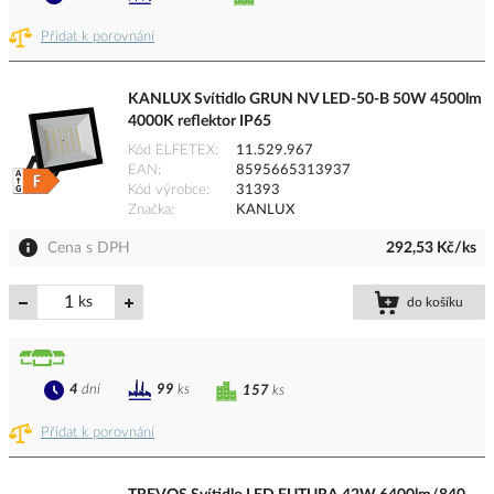
Přidat k porovnání
KANLUX Svítidlo GRUN NV LED-50-B 50W 4500lm
4000K reflektor IP65
Kód ELFETEX
11.529.967
EAN
8595665313937
Kód výrobce
31393
Značka
KANLUX
Cena s DPH
292,53 Kč/ks
ks
do košíku
4
dní
99
ks
157
ks
Přidat k porovnání