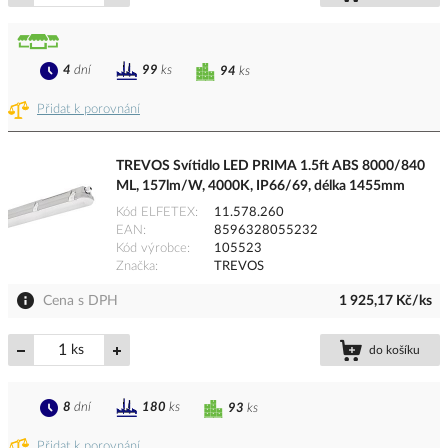
4
dní
99
ks
94
ks
Přidat k porovnání
TREVOS Svítidlo LED PRIMA 1.5ft ABS 8000/840
ML, 157lm/W, 4000K, IP66/69, délka 1455mm
Kód ELFETEX
11.578.260
EAN
8596328055232
Kód výrobce
105523
Značka
TREVOS
Cena s DPH
1 925,17 Kč/ks
ks
do košíku
8
dní
180
ks
93
ks
Přidat k porovnání