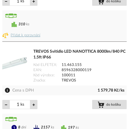
ks
do košíku
310
ks
Přidat k porovnání
TREVOS Svítidlo LED NANOTTICA 8000lm/840 PC
1.5ft IP66
Kód ELFETEX
11.463.155
EAN
8596328000119
Kód výrobce
100011
Značka
TREVOS
Cena s DPH
1 579,78 Kč/ks
ks
do košíku
8
dní
2157
ks
197
ks