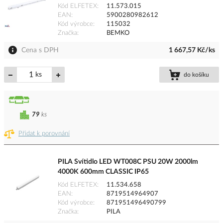
Kód ELFETEX
11.573.015
EAN
5900280982612
Kód výrobce
115032
Značka
BEMKO
Cena s DPH
1 667,57 Kč/ks
ks
do košíku
79
ks
Přidat k porovnání
PILA Svítidlo LED WT008C PSU 20W 2000lm
4000K 600mm CLASSIC IP65
Kód ELFETEX
11.534.658
EAN
8719514964907
Kód výrobce
871951496490799
Značka
PILA