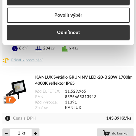
Kód výrobce
105519
Značka
TREVOS
Povolit výběr
Cena s DPH
1 686,15 Kč/ks
ks
do košíku
Odmítnout
8
dní
234
ks
94
ks
Přidat k porovnání
KANLUX Svítidlo GRUN NV LED-20-B 20W 1700lm
4000K reflektor IP65
Kód ELFETEX
11.529.965
EAN
8595665313913
Kód výrobce
31391
Značka
KANLUX
Cena s DPH
143,89 Kč/ks
ks
do košíku