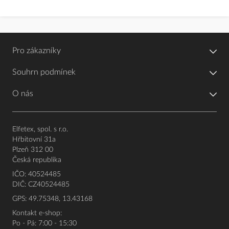
Pro zákazníky
Souhrn podmínek
O nás
Elfetex, spol. s r.o.
Hřbitovní 31a
Plzeň 312 00
Česká republika
IČO: 40524485
DIČ: CZ40524485
GPS: 49.75348, 13.43168
Kontakt e-shop:
Po - Pá: 7:00 - 15:30