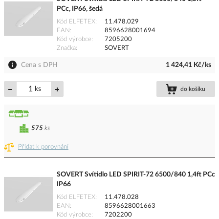
PCc, IP66, šedá
Kód ELFETEX
11.478.029
EAN
8596628001694
Kód výrobce
7205200
Značka
SOVERT
Cena s DPH
1 424,41 Kč/ks
ks
do košíku
575
ks
Přidat k porovnání
SOVERT Svítidlo LED SPIRIT-72 6500/840 1,4ft PCc
IP66
Kód ELFETEX
11.478.028
EAN
8596628001663
Kód výrobce
7202200