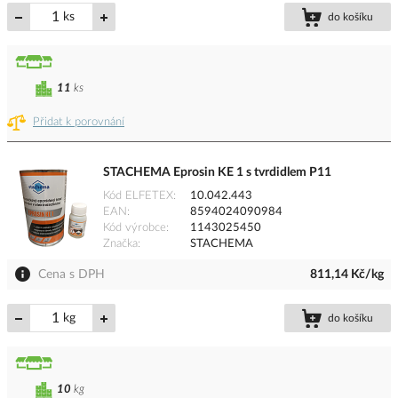
ks
do košíku
11
ks
Přidat k porovnání
STACHEMA Eprosin KE 1 s tvrdidlem P11
Kód ELFETEX
10.042.443
EAN
8594024090984
Kód výrobce
1143025450
Značka
STACHEMA
Cena s DPH
811,14 Kč/kg
kg
do košíku
10
kg