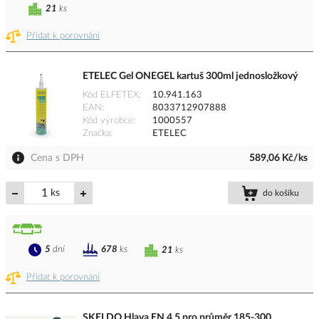
21
ks
Přidat k porovnání
ETELEC Gel ONEGEL kartuš 300ml jednosložkový
Kód ELFETEX
10.941.163
EAN
8033712907888
Kód výrobce
1000557
Značka
ETELEC
Cena s DPH
589,06 Kč/ks
ks
do košíku
5
dní
678
ks
21
ks
Přidat k porovnání
SKELDO Hlava EN 4.5 pro průměr 185-300