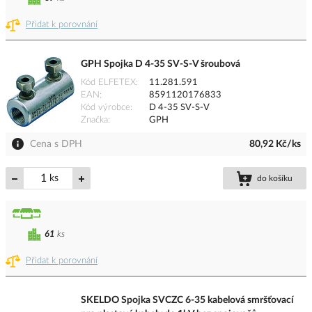
Přidat k porovnání
GPH Spojka D 4-35 SV-S-V šroubová
Kód ELFETEX
11.281.591
EAN
8591120176833
Kód výrobce
D 4-35 SV-S-V
Značka
GPH
Cena s DPH
80,92 Kč/ks
ks
do košíku
61
ks
Přidat k porovnání
SKELDO Spojka SVCZC 6-35 kabelová smršťovací