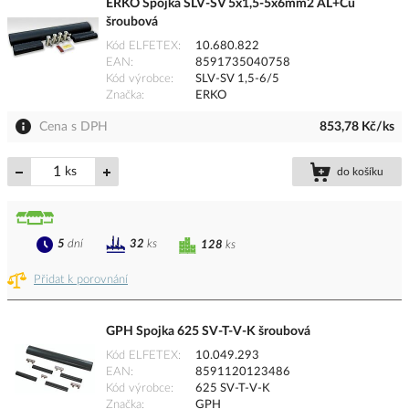
ERKO Spojka SLV-SV 5x1,5-5x6mm2 AL+Cu
šroubová
Kód ELFETEX
10.680.822
EAN
8591735040758
Kód výrobce
SLV-SV 1,5-6/5
Značka
ERKO
Cena s DPH
853,78 Kč/ks
ks
do košíku
5
dní
32
ks
128
ks
Přidat k porovnání
GPH Spojka 625 SV-T-V-K šroubová
Kód ELFETEX
10.049.293
EAN
8591120123486
Kód výrobce
625 SV-T-V-K
Značka
GPH