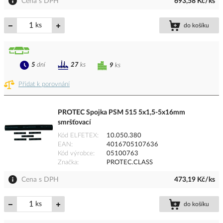
Cena s DPH
693,58 Kč/ks
ks
do košíku
5
dní
27
ks
9
ks
Přidat k porovnání
PROTEC Spojka PSM 515 5x1,5-5x16mm
smršťovací
Kód ELFETEX
10.050.380
EAN
4016705107636
Kód výrobce
05100763
Značka
PROTEC.CLASS
Cena s DPH
473,19 Kč/ks
ks
do košíku