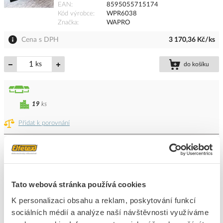
EAN
8595055715174
Kód výrobce
WPR6038
Značka
WAPRO
Cena s DPH
3 170,36 Kč/ks
ks
do košíku
19
ks
Přidat k porovnání
SKELDO Spojka SVCZV 4x1,5-2,5 pro laněné vodiče
Kód ELFETEX
10.065.458
EAN
8591952109535
Kód výrobce
SVCZV 4 X 1,5-2,5
Tato webová stránka používá cookies
Značka
SKELDO
K personalizaci obsahu a reklam, poskytování funkcí
Cena s DPH
226,68 Kč/ks
sociálních médií a analýze naší návštěvnosti využíváme