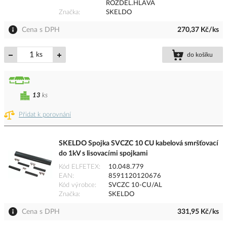
ROZDÉL.HLAVA
Značka
SKELDO
Cena s DPH
270,37 Kč/ks
ks
do košíku
13
ks
Přidat k porovnání
SKELDO Spojka SVCZC 10 CU kabelová smršťovací
do 1kV s lisovacími spojkami
Kód ELFETEX
10.048.779
EAN
8591120120676
Kód výrobce
SVCZC 10-CU/AL
Značka
SKELDO
Cena s DPH
331,95 Kč/ks