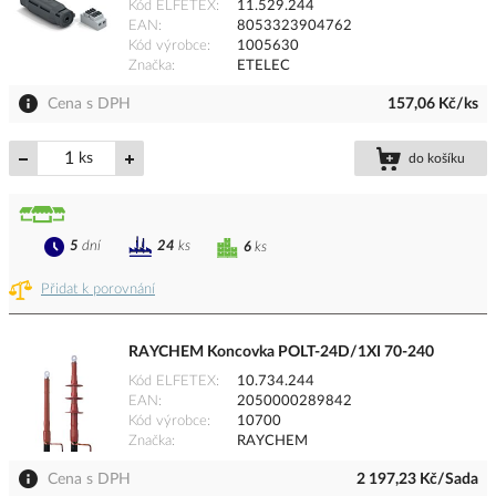
Kód ELFETEX
11.529.244
EAN
8053323904762
Kód výrobce
1005630
Značka
ETELEC
Cena s DPH
157,06 Kč/ks
ks
do košíku
5
dní
24
ks
6
ks
Přidat k porovnání
RAYCHEM Koncovka POLT-24D/1XI 70-240
Kód ELFETEX
10.734.244
EAN
2050000289842
Kód výrobce
10700
Značka
RAYCHEM
Cena s DPH
2 197,23 Kč/Sada