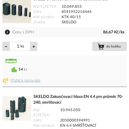
Kód ELFETEX
10.049.855
EAN
8591952214444
Kód výrobce
KTK 40/15
Značka
SKELDO
Cena s DPH
86,67 Kč/ks
ks
do košíku
14
ks
Přidat k porovnání
SKELDO Zakončovací hlava EN 4.4 pro průměr 70-
240, smršťovací
Kód
10.945.050
ELFETEX
EAN
2050000594991
Kód výrobce
EN 4.4 SMRŠŤOVACÍ