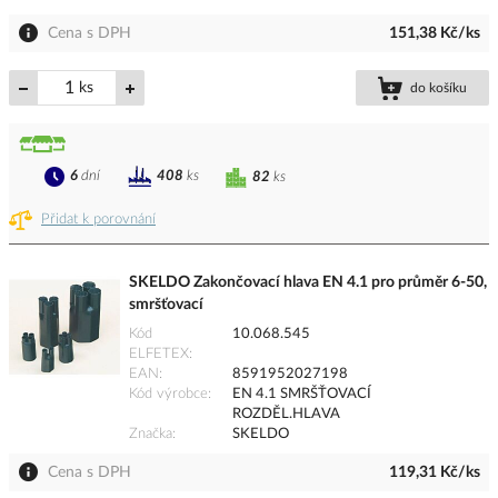
Cena s DPH
151,38 Kč/ks
ks
do košíku
6
dní
408
ks
82
ks
Přidat k porovnání
SKELDO Zakončovací hlava EN 4.1 pro průměr 6-50,
smršťovací
Kód
10.068.545
ELFETEX
EAN
8591952027198
Kód výrobce
EN 4.1 SMRŠŤOVACÍ
ROZDĚL.HLAVA
Značka
SKELDO
Cena s DPH
119,31 Kč/ks