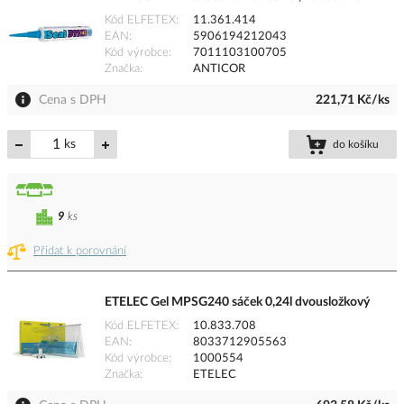
Kód ELFETEX
11.361.414
EAN
5906194212043
Kód výrobce
7011103100705
Značka
ANTICOR
Cena s DPH
221,71 Kč/ks
ks
do košíku
9
ks
Přidat k porovnání
ETELEC Gel MPSG240 sáček 0,24l dvousložkový
Kód ELFETEX
10.833.708
EAN
8033712905563
Kód výrobce
1000554
Značka
ETELEC