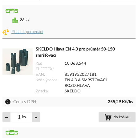
28
ks
Přidat k porovnání
SKELDO Hlava EN 4.3 pro průměr 50-150
smršťovací
Kód
10.068.544
ELFETEX
EAN
8591952027181
Kód výrobce
EN 4.3 A SMRŠŤOVACÍ
ROZD.HLAVA
Značka
SKELDO
Cena s DPH
255,29 Kč/ks
ks
do košíku