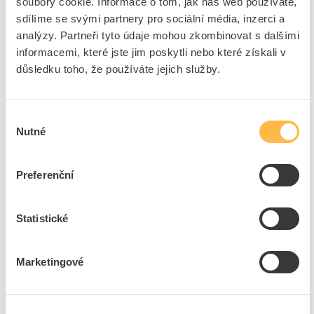
soubory cookie. Informace o tom, jak náš web používáte,
ks
do košíku
sdílíme se svými partnery pro sociální média, inzerci a
analýzy. Partneři tyto údaje mohou zkombinovat s dalšími
informacemi, které jste jim poskytli nebo které získali v
důsledku toho, že používáte jejich služby.
15
ks
Přidat k porovnání
Výběr
Nutné
souhlasu
WAPRO Spojka SVCZ-S4-4-SN 3x185+95-
3x240+120Cu
Kód ELFETEX
10.959.306
Preferenční
EAN
8595055723766
Kód výrobce
WPR7904
Značka
WAPRO
Statistické
Cena s DPH
4 214,49 Kč/ks
Marketingové
ks
do košíku