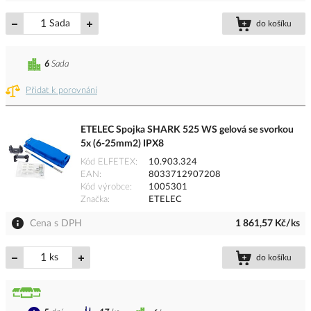
Sada
do košíku
6
Sada
Přidat k porovnání
ETELEC Spojka SHARK 525 WS gelová se svorkou
5x (6-25mm2) IPX8
Kód ELFETEX
10.903.324
EAN
8033712907208
Kód výrobce
1005301
Značka
ETELEC
Cena s DPH
1 861,57 Kč/ks
ks
do košíku