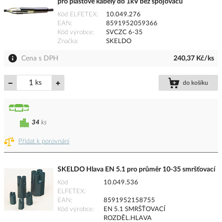
pro plastové kabely do 1kV bez spojovačů
Kód ELFETEX
10.049.276
EAN
8591952059366
Kód výrobce
SVCZC 6-35
Značka
SKELDO
Cena s DPH
240,37 Kč/ks
ks
do košíku
34
ks
Přidat k porovnání
SKELDO Hlava EN 5.1 pro průměr 10-35 smršťovací
Kód
10.049.536
ELFETEX
EAN
8591952158755
Kód výrobce
EN 5.1 SMRŠŤOVACÍ
ROZDĚL.HLAVA