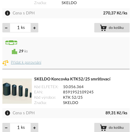
Značka
SKELDO
Cena s DPH
270,37 Kč/ks
ks
do košíku
29
ks
Přidat k porovnání
SKELDO Koncovka KTK52/25 smršťovací
Kód ELFETEX
10.056.364
EAN
8591952109245
Kód výrobce
KTK 52/25
Značka
SKELDO
Cena s DPH
89,31 Kč/ks
ks
do košíku