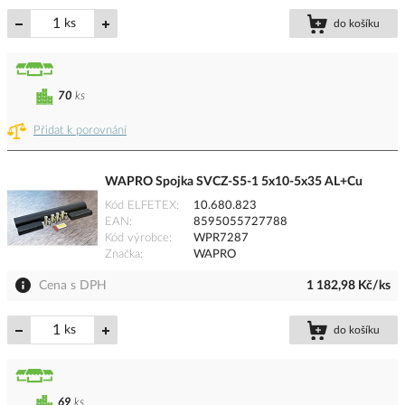
ks
do košíku
70
ks
Přidat k porovnání
WAPRO Spojka SVCZ-S5-1 5x10-5x35 AL+Cu
Kód ELFETEX
10.680.823
EAN
8595055727788
Kód výrobce
WPR7287
Značka
WAPRO
Cena s DPH
1 182,98 Kč/ks
ks
do košíku
69
ks