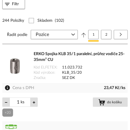
Filtr
244 Položky
Skladem
(102)
Stránka
Právě si prohlížíte stránk
Stránka
Strá
Další
Řadit podle
1
2
ERKO Spojka KLB 35/1 paralelní, průřez vodiče 25-
35mm² CU
Kód ELFETEX
11.023.732
Kód výrobce
KLB_35/20
Značka
SEZ DK
Cena s DPH
23,47 Kč/ks
ks
do košíku
+20