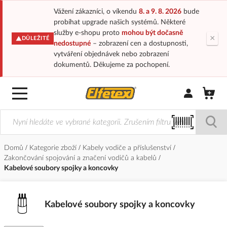
Vážení zákazníci, o víkendu
8. a 9. 8. 2026
bude
probíhat upgrade našich systémů. Některé
služby e-shopu proto
mohou být dočasně
×
DŮLEŽITÉ
nedostupné
– zobrazení cen a dostupnosti,
vytváření objednávek nebo zobrazení
dokumentů. Děkujeme za pochopení.
Přihlásit/Regi
Domů
Kategorie zboží
Kabely vodiče a příslušenství
Zakončování spojování a značení vodičů a kabelů
Kabelové soubory spojky a koncovky
Kabelové soubory spojky a koncovky