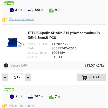
8
dní
428
ks
8
ks
Přidat k porovnání
ETELEC Spojka SHARK 315 gelová se svorkou 3x
(05÷1,5mm2) IPX8
Kód ELFETEX
11.202.692
EAN
8058774262515
Kód výrobce
1005459
Značka
ETELEC
Cena s DPH
313,57 Kč/ks
ks
do košíku
5
dní
207
ks
7
ks
Přidat k porovnání