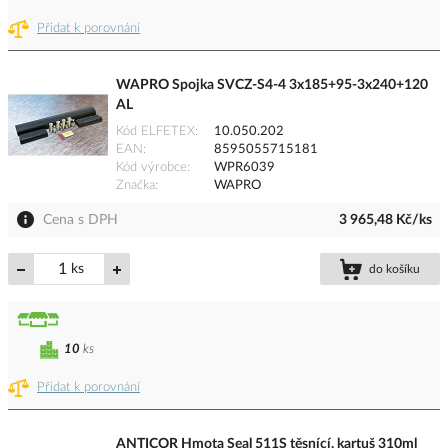
Přidat k porovnání
WAPRO Spojka SVCZ-S4-4 3x185+95-3x240+120
AL
Kód ELFETEX
10.050.202
EAN
8595055715181
Kód výrobce
WPR6039
Značka
WAPRO
Cena s DPH
3 965,48 Kč/ks
ks
do košíku
10
ks
Přidat k porovnání
ANTICOR Hmota Seal 511S těsnící, kartuš 310ml