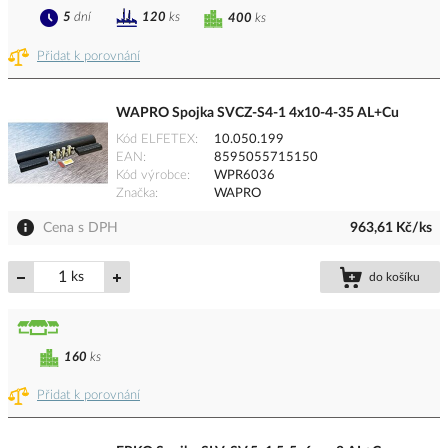
5
dní
120
ks
400
ks
Přidat k porovnání
WAPRO Spojka SVCZ-S4-1 4x10-4-35 AL+Cu
Kód ELFETEX
10.050.199
EAN
8595055715150
Kód výrobce
WPR6036
Značka
WAPRO
Cena s DPH
963,61 Kč/ks
ks
do košíku
160
ks
Přidat k porovnání