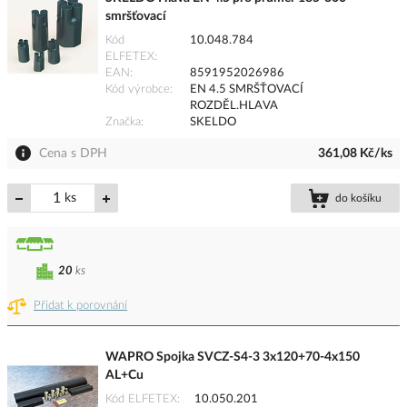
smršťovací
Kód
10.048.784
ELFETEX
EAN
8591952026986
Kód výrobce
EN 4.5 SMRŠŤOVACÍ
ROZDĚL.HLAVA
Značka
SKELDO
Cena s DPH
361,08 Kč/ks
ks
do košíku
20
ks
Přidat k porovnání
WAPRO Spojka SVCZ-S4-3 3x120+70-4x150
AL+Cu
Kód ELFETEX
10.050.201