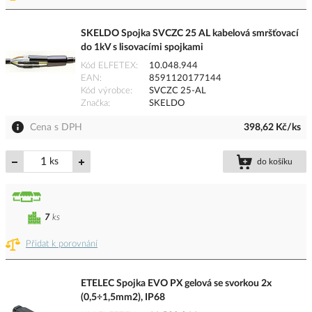
SKELDO Spojka SVCZC 25 AL kabelová smršťovací
do 1kV s lisovacími spojkami
Kód ELFETEX
10.048.944
EAN
8591120177144
Kód výrobce
SVCZC 25-AL
Značka
SKELDO
Cena s DPH
398,62 Kč/ks
ks
do košíku
7
ks
Přidat k porovnání
ETELEC Spojka EVO PX gelová se svorkou 2x
(0,5÷1,5mm2), IP68