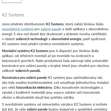
K2 Systems
Jsme předním distributorem
K2 Systems
, který nabízí širokou škálu
montážních systémů
pro
solární panely
a další aplikace s obnovitelnou
energií.
S více než deseti lety zkušeností a držením mnoha certifikátů
v oblasti
solárních technologií
a
obnovitelné energie
, patří spolčnost
K2 systems
mezi přední výrobce montážních systémů.
Montážní systém
y
K2 Systems
jsou k dispozici pro širokou škálu
aplikací, od střešních montáží až po montáže na ocelových a
betonových površích.
Naše produktová řada zahrnuje také univerzální
konstrukce pro solární panely v krajině, které jsou vhodné pro všechny
velikosti
solárních panelů
.
Konstrukce pro solární panely
K2 systems jsou optimalizovány tak,
aby byly snadno kombinovatelné, což umožňuje jednoduchou instalaci
pro větší
fotovoltaické elektrárny
.
Díky inovativním technologiím a
výrobě z kvalitních materiálů jsou vysoce odolné vůči korozivním
vlivům a dlouhodobě slouží bez potřeby údržby.
S montážními systémy od německého výrobce K2 Systems si můžete
být jisti, že vaše
solární panely
budou bezpečně a spolehlivě umístěny