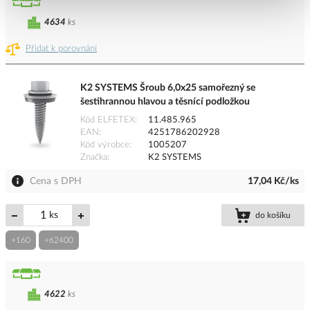
4634
ks
Přidat k porovnání
K2 SYSTEMS Šroub 6,0x25 samořezný se
šestihrannou hlavou a těsnící podložkou
Kód ELFETEX
11.485.965
EAN
4251786202928
Kód výrobce
1005207
Značka
K2 SYSTEMS
Cena s DPH
17,04 Kč/ks
ks
do košíku
+160
+62400
4622
ks