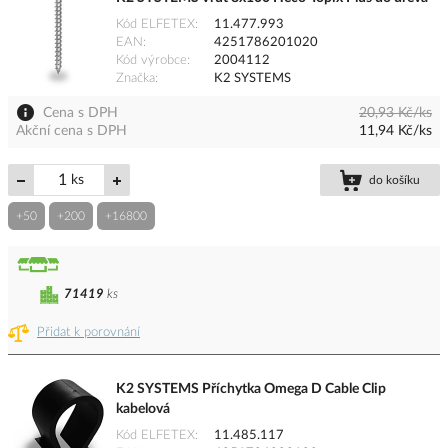
Kód ELFETEX
11.477.993
EAN
4251786201020
Kód výrobce
2004112
Značka
K2 SYSTEMS
Cena s DPH
20,93 Kč/ks
Akční cena s DPH
11,94 Kč/ks
ks
do košíku
+50
+200
+16800
71419
ks
Přidat k porovnání
K2 SYSTEMS Příchytka Omega D Cable Clip
kabelová
Kód ELFETEX
11.485.117