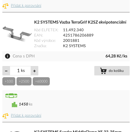
Přidat k porovnání
K2 SYSTEMS Vazba TerraGrif K2SZ ekvipotenciální
Kód ELFETEX
11.492.340
EAN
4251786206889
Kód výrobce
2001881
Značka
K2 SYSTEMS
Cena s DPH
64,28 Kč/ks
ks
do košíku
+100
+2500
+60000
1450
ks
Přidat k porovnání