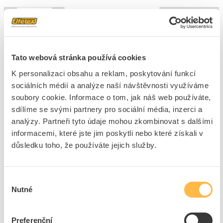
ks
do košíku
+10
+70
+1680
Tato webová stránka používá cookies
5886
ks
K personalizaci obsahu a reklam, poskytování funkcí
sociálních médií a analýze naší návštěvnosti využíváme
Přidat k porovnání
soubory cookie. Informace o tom, jak náš web používáte,
sdílíme se svými partnery pro sociální média, inzerci a
K2 SYSTEMS Lišta BasicRail 22 3,30m
analýzy. Partneři tyto údaje mohou zkombinovat s dalšími
informacemi, které jste jim poskytli nebo které získali v
Kód ELFETEX
11.477.992
EAN
4251786213900
důsledku toho, že používáte jejich služby.
Kód výrobce
2003239
Značka
K2 SYSTEMS
Cena s DPH
852,92 Kč/ks
Výběr
Akční cena s DPH
486,71 Kč/ks
Nutné
souhlasu
ks
do košíku
Preferenční