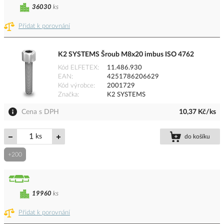
36030
ks
Přidat k porovnání
K2 SYSTEMS Šroub M8x20 imbus ISO 4762
Kód ELFETEX
11.486.930
EAN
4251786206629
Kód výrobce
2001729
Značka
K2 SYSTEMS
Cena s DPH
10,37 Kč/ks
ks
do košíku
+200
19960
ks
Přidat k porovnání