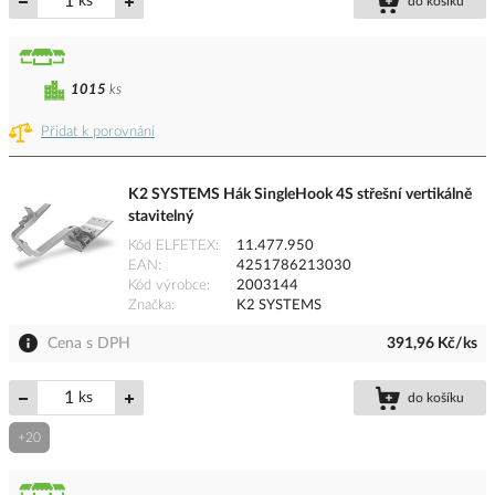
ks
do košíku
1015
ks
Přidat k porovnání
K2 SYSTEMS Hák SingleHook 4S střešní vertikálně
stavitelný
Kód ELFETEX
11.477.950
EAN
4251786213030
Kód výrobce
2003144
Značka
K2 SYSTEMS
Cena s DPH
391,96 Kč/ks
ks
do košíku
+20