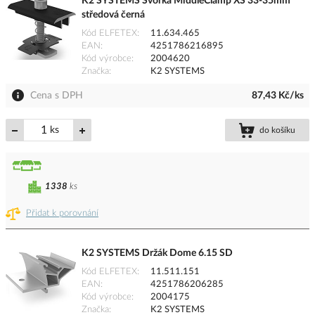
K2 SYSTEMS Svorka MiddleClamp XS 33-35mm
středová černá
Kód ELFETEX
11.634.465
EAN
4251786216895
Kód výrobce
2004620
Značka
K2 SYSTEMS
Cena s DPH
87,43 Kč/ks
ks
do košíku
1338
ks
Přidat k porovnání
K2 SYSTEMS Držák Dome 6.15 SD
Kód ELFETEX
11.511.151
EAN
4251786206285
Kód výrobce
2004175
Značka
K2 SYSTEMS