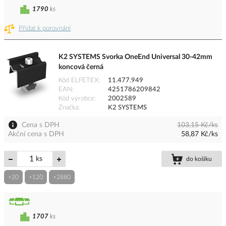
1790
ks
Přidat k porovnání
K2 SYSTEMS Svorka OneEnd Universal 30-42mm
koncová černá
Kód ELFETEX
11.477.949
EAN
4251786209842
Kód výrobce
2002589
Značka
K2 SYSTEMS
Cena s DPH
103,15 Kč/ks
Akční cena s DPH
58,87 Kč/ks
ks
do košíku
+20
+120
+2880
1707
ks