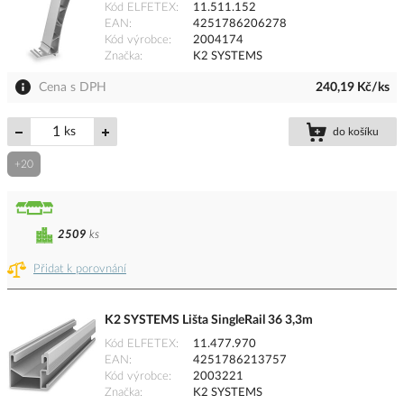
Kód ELFETEX
11.511.152
EAN
4251786206278
Kód výrobce
2004174
Značka
K2 SYSTEMS
Cena s DPH
240,19 Kč/ks
ks
do košíku
+20
2509
ks
Přidat k porovnání
K2 SYSTEMS Lišta SingleRail 36 3,3m
Kód ELFETEX
11.477.970
EAN
4251786213757
Kód výrobce
2003221
Značka
K2 SYSTEMS