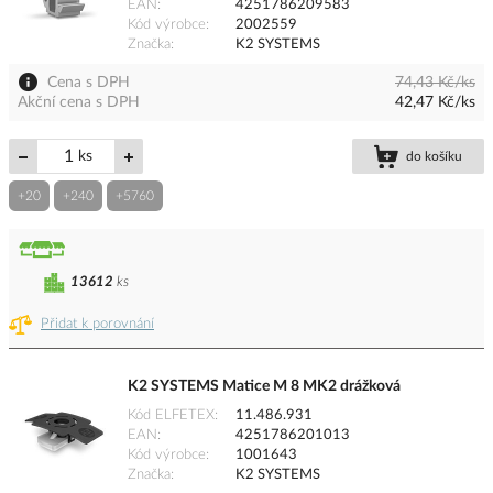
EAN
4251786209583
Kód výrobce
2002559
Značka
K2 SYSTEMS
Cena s DPH
74,43 Kč/ks
Akční cena s DPH
42,47 Kč/ks
ks
do košíku
+20
+240
+5760
13612
ks
Přidat k porovnání
K2 SYSTEMS Matice M 8 MK2 drážková
Kód ELFETEX
11.486.931
EAN
4251786201013
Kód výrobce
1001643
Značka
K2 SYSTEMS