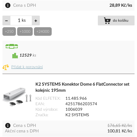
Cena s DPH
28,89 Kč/ks
ks
do košíku
+250
+1000
+24000
12529
ks
Přidat k porovnání
K2 SYSTEMS Konektor Dome 6 FlatConnector set
kolejnic 195mm
Kód ELFETEX
11.485.966
EAN
4251786203574
Kód výrobce
1006039
Značka
K2 SYSTEMS
Cena s DPH
176,65 Kč/ks
Akční cena s DPH
100,81 Kč/ks