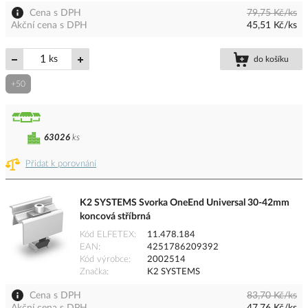
Cena s DPH
79,75 Kč/ks
Akční cena s DPH
45,51 Kč/ks
ks
do košíku
+50
63026
ks
Přidat k porovnání
K2 SYSTEMS Svorka OneEnd Universal 30-42mm
koncová stříbrná
Kód ELFETEX
11.478.184
EAN
4251786209392
Kód výrobce
2002514
Značka
K2 SYSTEMS
Cena s DPH
83,70 Kč/ks