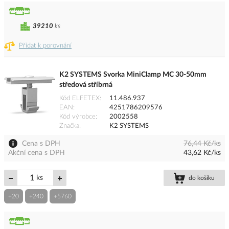
39210
ks
Přidat k porovnání
K2 SYSTEMS Svorka MiniClamp MC 30-50mm
středová stříbrná
Kód ELFETEX
11.486.937
EAN
4251786209576
Kód výrobce
2002558
Značka
K2 SYSTEMS
Cena s DPH
76,44 Kč/ks
Akční cena s DPH
43,62 Kč/ks
ks
do košíku
+20
+240
+5760