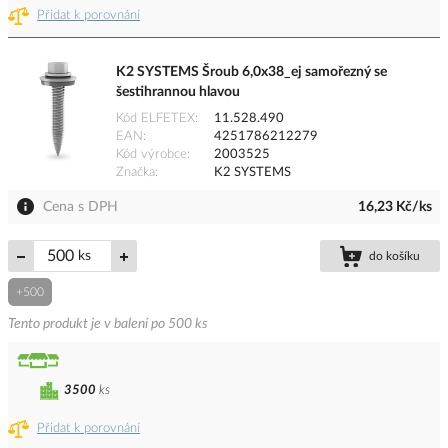
Přidat k porovnání
K2 SYSTEMS Šroub 6,0x38_ej samořezný se
šestihrannou hlavou
Kód ELFETEX
11.528.490
EAN
4251786212279
Kód výrobce
2003525
Značka
K2 SYSTEMS
Cena s DPH
16,23 Kč/ks
ks
do košíku
+500
Tento produkt je v balení po 500 ks
3500
ks
Přidat k porovnání