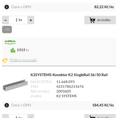
Cena s DPH
82,22 Kč/ks
ks
do košíku
+20
1315
ks
Přidat k porovnání
K2SYSTEMS Konektor K2 SingleRail 36/50 Rail
Kód ELFETEX
11.668.095
EAN
4251786215676
Kód výrobce
2003605
Značka
K2 SYSTEMS
Cena s DPH
184,45 Kč/ks