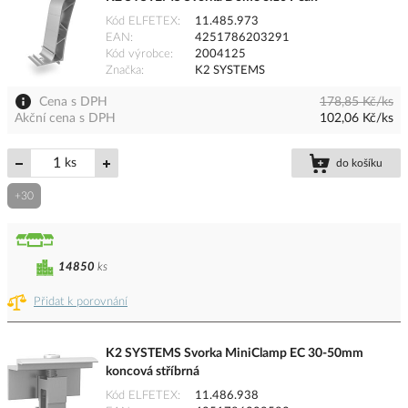
Kód ELFETEX
11.485.973
EAN
4251786203291
Kód výrobce
2004125
Značka
K2 SYSTEMS
Cena s DPH
178,85 Kč/ks
Akční cena s DPH
102,06 Kč/ks
ks
do košíku
+30
14850
ks
Přidat k porovnání
K2 SYSTEMS Svorka MiniClamp EC 30-50mm
koncová stříbrná
Kód ELFETEX
11.486.938