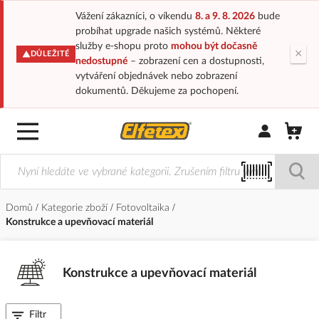
Vážení zákazníci, o víkendu
8. a 9. 8. 2026
bude
probíhat upgrade našich systémů. Některé
služby e-shopu proto
mohou být dočasně
×
DŮLEŽITÉ
nedostupné
– zobrazení cen a dostupnosti,
vytváření objednávek nebo zobrazení
dokumentů. Děkujeme za pochopení.
Přihlásit/Regi
Domů
Kategorie zboží
Fotovoltaika
Konstrukce a upevňovací materiál
Konstrukce a upevňovací materiál
Filtr