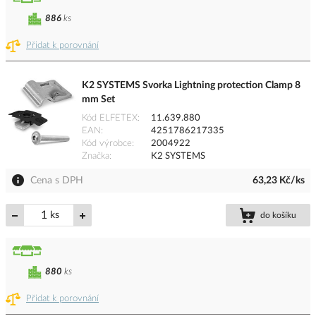
886
ks
Přidat k porovnání
K2 SYSTEMS Svorka Lightning protection Clamp 8
mm Set
Kód ELFETEX
11.639.880
EAN
4251786217335
Kód výrobce
2004922
Značka
K2 SYSTEMS
Cena s DPH
63,23 Kč/ks
ks
do košíku
880
ks
Přidat k porovnání