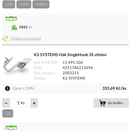
+100
+1000
+40000
1861
ks
Přidat k porovnání
K2 SYSTEMS Hák SingleHook 3S střešní
Kód ELFETEX
11.495.106
EAN
4251786213696
Kód výrobce
2003215
Značka
K2 SYSTEMS
Cena s DPH
355,69 Kč/ks
ks
do košíku
+20