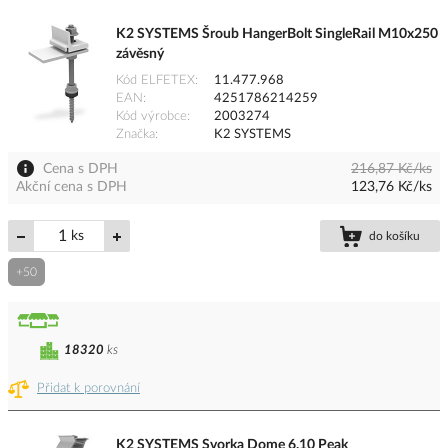
K2 SYSTEMS Šroub HangerBolt SingleRail M10x250
závěsný
Kód ELFETEX
11.477.968
EAN
4251786214259
Kód výrobce
2003274
Značka
K2 SYSTEMS
Cena s DPH
216,87 Kč/ks
Akční cena s DPH
123,76 Kč/ks
ks
do košíku
+50
18320
ks
Přidat k porovnání
K2 SYSTEMS Svorka Dome 6.10 Peak