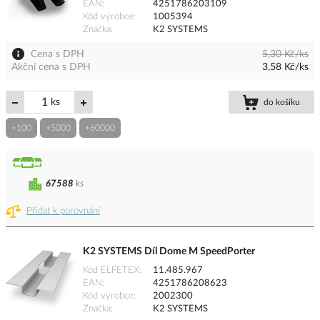
EAN
4251786203109
Kód výrobce
1005394
Značka
K2 SYSTEMS
Cena s DPH
5,30 Kč/ks
Akční cena s DPH
3,58 Kč/ks
ks
do košíku
+100
+5000
+60000
67588
ks
Přidat k porovnání
K2 SYSTEMS Díl Dome M SpeedPorter
Kód ELFETEX
11.485.967
EAN
4251786208623
Kód výrobce
2002300
Značka
K2 SYSTEMS