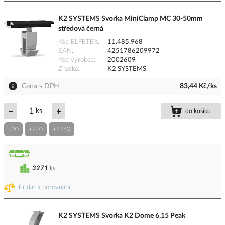
K2 SYSTEMS Svorka MiniClamp MC 30-50mm
středová černá
Kód ELFETEX
11.485.968
EAN
4251786209972
Kód výrobce
2002609
Značka
K2 SYSTEMS
Cena s DPH
83,44 Kč/ks
ks
do košíku
+20
+240
+5760
3271
ks
Přidat k porovnání
K2 SYSTEMS Svorka K2 Dome 6.15 Peak