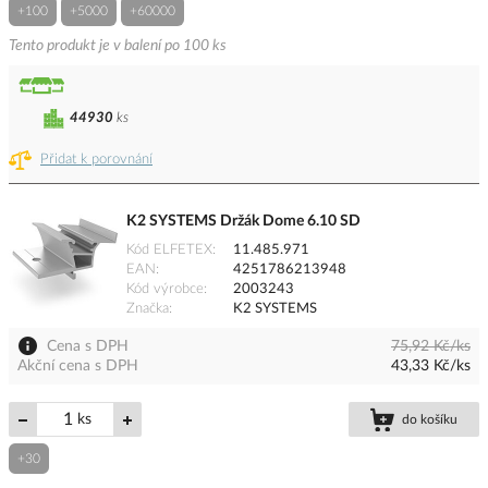
+100
+5000
+60000
Tento produkt je v balení po 100 ks
44930
ks
Přidat k porovnání
K2 SYSTEMS Držák Dome 6.10 SD
Kód ELFETEX
11.485.971
EAN
4251786213948
Kód výrobce
2003243
Značka
K2 SYSTEMS
Cena s DPH
75,92 Kč/ks
Akční cena s DPH
43,33 Kč/ks
ks
do košíku
+30