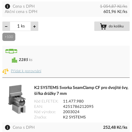
Cena s DPH
1 054,87 Kč/ks
Akční cena s DPH
601,96 Kč/ks
ks
do košíku
+100
2285
ks
Přidat k porovnání
K2 SYSTEMS Svorka SeamClamp CF pro dvojité švy,
šířka drážky 7 mm
Kód ELFETEX
11.477.980
EAN
4251786212095
Kód výrobce
2003024
Značka
K2 SYSTEMS
Cena s DPH
252,48 Kč/ks