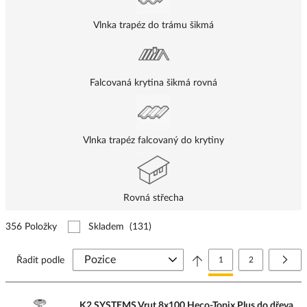
Vlnka trapéz do trámu šikmá
Falcovaná krytina šikmá rovná
Vlnka trapéz falcovaný do krytiny
Rovná střecha
356 Položky
Skladem
(131)
Stránka
Právě si prohlížíte stránk
Stránka
Strá
Další
Řadit podle
1
2
K2 SYSTEMS Vrut 8x100 Heco-Topix Plus do dřeva