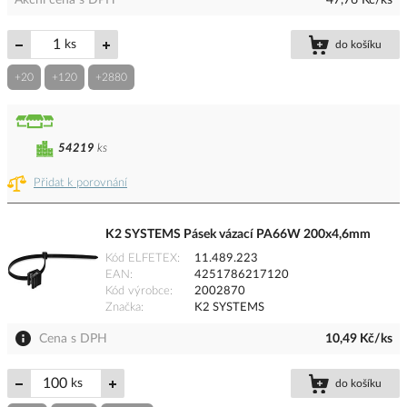
Akční cena s DPH
47,76 Kč/ks
ks
do košíku
+20
+120
+2880
54219
ks
Přidat k porovnání
K2 SYSTEMS Pásek vázací PA66W 200x4,6mm
Kód ELFETEX
11.489.223
EAN
4251786217120
Kód výrobce
2002870
Značka
K2 SYSTEMS
Cena s DPH
10,49 Kč/ks
ks
do košíku