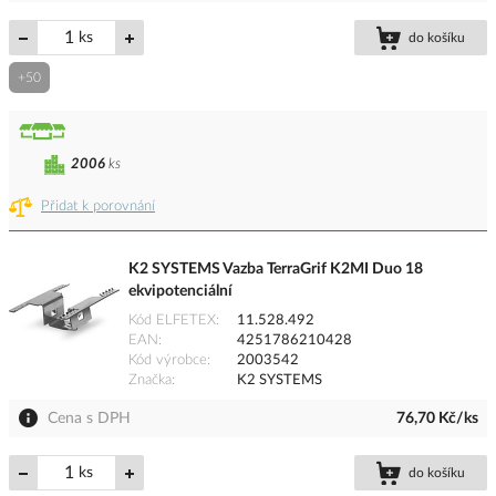
ks
do košíku
+50
2006
ks
Přidat k porovnání
K2 SYSTEMS Vazba TerraGrif K2MI Duo 18
ekvipotenciální
Kód ELFETEX
11.528.492
EAN
4251786210428
Kód výrobce
2003542
Značka
K2 SYSTEMS
Cena s DPH
76,70 Kč/ks
ks
do košíku