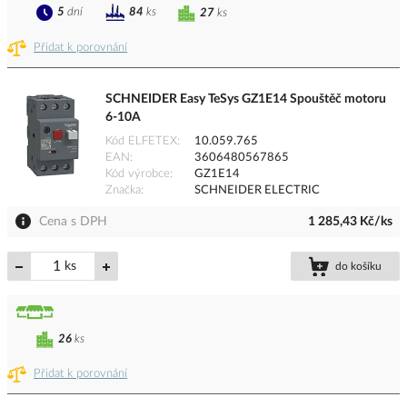
5
dní
84
ks
27
ks
Přidat k porovnání
SCHNEIDER Easy TeSys GZ1E14 Spouštěč motoru
6-10A
Kód ELFETEX
10.059.765
EAN
3606480567865
Kód výrobce
GZ1E14
Značka
SCHNEIDER ELECTRIC
Cena s DPH
1 285,43 Kč/ks
ks
do košíku
26
ks
Přidat k porovnání