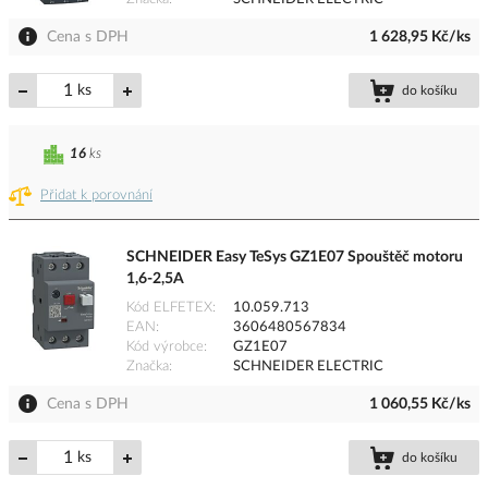
Cena s DPH
1 628,95 Kč/ks
ks
do košíku
16
ks
Přidat k porovnání
SCHNEIDER Easy TeSys GZ1E07 Spouštěč motoru
1,6-2,5A
Kód ELFETEX
10.059.713
EAN
3606480567834
Kód výrobce
GZ1E07
Značka
SCHNEIDER ELECTRIC
Cena s DPH
1 060,55 Kč/ks
ks
do košíku