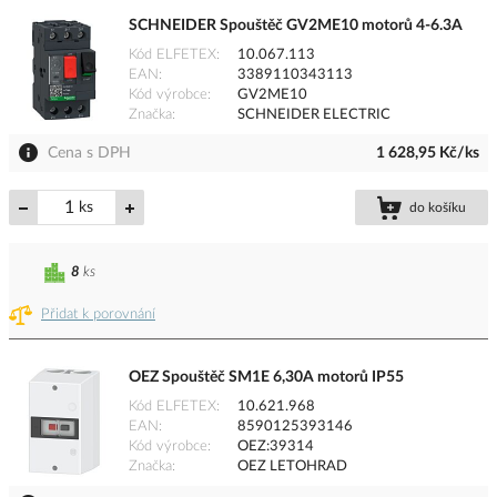
SCHNEIDER Spouštěč GV2ME10 motorů 4-6.3A
Kód ELFETEX
10.067.113
EAN
3389110343113
Kód výrobce
GV2ME10
Značka
SCHNEIDER ELECTRIC
Cena s DPH
1 628,95 Kč/ks
ks
do košíku
8
ks
Přidat k porovnání
OEZ Spouštěč SM1E 6,30A motorů IP55
Kód ELFETEX
10.621.968
EAN
8590125393146
Kód výrobce
OEZ:39314
Značka
OEZ LETOHRAD