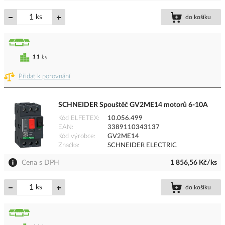
ks
do košíku
11
ks
Přidat k porovnání
SCHNEIDER Spouštěč GV2ME14 motorů 6-10A
Kód ELFETEX
10.056.499
EAN
3389110343137
Kód výrobce
GV2ME14
Značka
SCHNEIDER ELECTRIC
Cena s DPH
1 856,56 Kč/ks
ks
do košíku