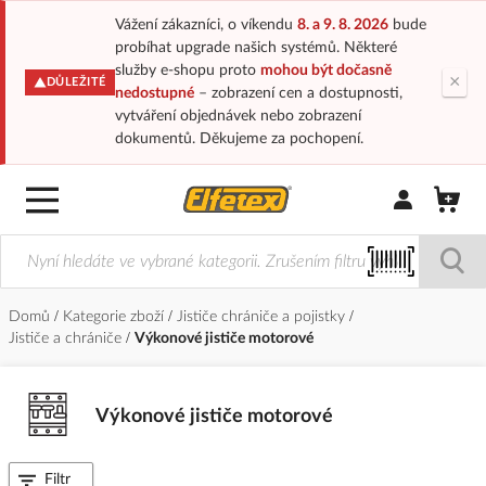
Vážení zákazníci, o víkendu
8. a 9. 8. 2026
bude
probíhat upgrade našich systémů. Některé
služby e-shopu proto
mohou být dočasně
×
DŮLEŽITÉ
nedostupné
– zobrazení cen a dostupnosti,
vytváření objednávek nebo zobrazení
dokumentů. Děkujeme za pochopení.
Přihlásit/Regi
Domů
Kategorie zboží
Jističe chrániče a pojistky
Jističe a chrániče
Výkonové jističe motorové
Výkonové jističe motorové
Filtr