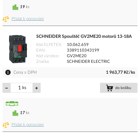
19
ks
Přidat k porovnání
SCHNEIDER Spouštěč GV2ME20 motorů 13-18A
Kód ELFETEX
10.062.659
EAN
3389110343199
Kód výrobce
GV2ME20
Značka
SCHNEIDER ELECTRIC
Cena s DPH
1 963,77 Kč/ks
ks
do košíku
17
ks
Přidat k porovnání