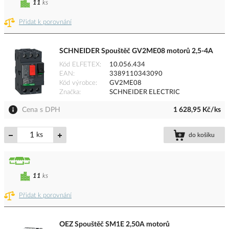
11
ks
Přidat k porovnání
SCHNEIDER Spouštěč GV2ME08 motorů 2,5-4A
Kód ELFETEX
10.056.434
EAN
3389110343090
Kód výrobce
GV2ME08
Značka
SCHNEIDER ELECTRIC
Cena s DPH
1 628,95 Kč/ks
ks
do košíku
11
ks
Přidat k porovnání
OEZ Spouštěč SM1E 2,50A motorů