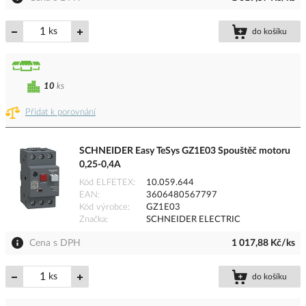
ks
do košíku
10
ks
Přidat k porovnání
SCHNEIDER Easy TeSys GZ1E03 Spouštěč motoru
0,25-0,4A
Kód ELFETEX
10.059.644
EAN
3606480567797
Kód výrobce
GZ1E03
Značka
SCHNEIDER ELECTRIC
Cena s DPH
1 017,88 Kč/ks
ks
do košíku