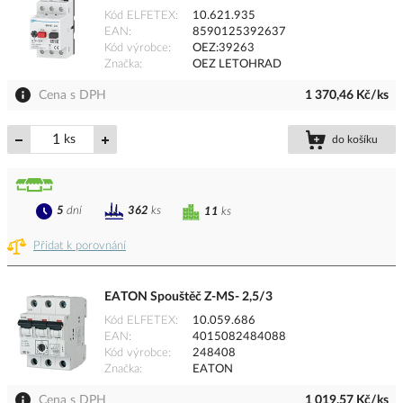
Kód ELFETEX
10.621.935
EAN
8590125392637
Kód výrobce
OEZ:39263
Značka
OEZ LETOHRAD
Cena s DPH
1 370,46 Kč/ks
ks
do košíku
5
dní
362
ks
11
ks
Přidat k porovnání
EATON Spouštěč Z-MS- 2,5/3
Kód ELFETEX
10.059.686
EAN
4015082484088
Kód výrobce
248408
Značka
EATON
Cena s DPH
1 019,57 Kč/ks