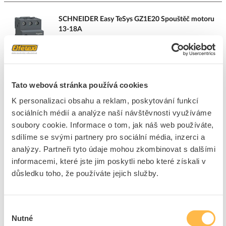
SCHNEIDER Easy TeSys GZ1E20 Spouštěč motoru
13-18A
Kód ELFETEX
10.059.775
EAN
3606480567889
Kód výrobce
GZ1E20
Značka
SCHNEIDER ELECTRIC
Tato webová stránka používá cookies
Cena s DPH
1 499,66 Kč/ks
K personalizaci obsahu a reklam, poskytování funkcí
sociálních médií a analýze naší návštěvnosti využíváme
ks
do košíku
soubory cookie. Informace o tom, jak náš web používáte,
sdílíme se svými partnery pro sociální média, inzerci a
analýzy. Partneři tyto údaje mohou zkombinovat s dalšími
15
ks
informacemi, které jste jim poskytli nebo které získali v
Přidat k porovnání
důsledku toho, že používáte jejich služby.
SCHNEIDER Easy TeSys GZ1E16 Spouštěč motoru
Výběr
9-14A
Nutné
souhlasu
Kód ELFETEX
10.059.770