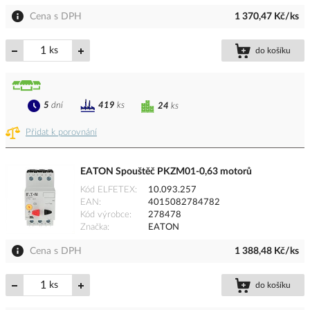
Cena s DPH
1 370,47 Kč/ks
ks
do košíku
5
dní
419
ks
24
ks
Přidat k porovnání
EATON Spouštěč PKZM01-0,63 motorů
Kód ELFETEX
10.093.257
EAN
4015082784782
Kód výrobce
278478
Značka
EATON
Cena s DPH
1 388,48 Kč/ks
ks
do košíku