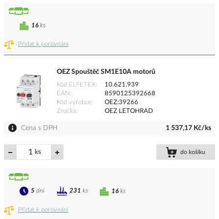
16
ks
Přidat k porovnání
OEZ Spouštěč SM1E10A motorů
Kód ELFETEX
10.621.939
EAN
8590125392668
Kód výrobce
OEZ:39266
Značka
OEZ LETOHRAD
Cena s DPH
1 537,17 Kč/ks
ks
do košíku
5
dní
231
ks
16
ks
Přidat k porovnání