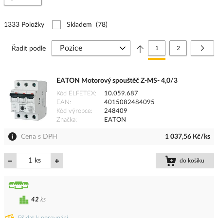
1333 Položky
Skladem
(78)
Stránka
Právě si prohlížíte stránk
Stránka
Strá
Další
Řadit podle
1
2
EATON Motorový spouštěč Z-MS- 4,0/3
Kód ELFETEX
10.059.687
EAN
4015082484095
Kód výrobce
248409
Značka
EATON
Cena s DPH
1 037,56 Kč/ks
ks
do košíku
42
ks