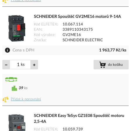
Přidat k porovnání
SCHNEIDER Spouštěč GV2ME16 motorů 9-14A
Kód ELFETEX
10.067.114
EAN
3389110343175
Kód výrobce
GV2ME16
Značka
SCHNEIDER ELECTRIC
Cena s DPH
1 963,77 Kč/ks
ks
do košíku
39
ks
Přidat k porovnání
SCHNEIDER Easy TeSys GZ1E08 Spouštěč motoru
2,5-4A
Kód ELFETEX
10.059.739