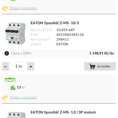
Přidat k porovnání
EATON Spouštěč Z-MS- 10/3
Kód ELFETEX
10.059.689
EAN
4015082484118
Kód výrobce
248411
Značka
EATON
Cena s DPH
1 148,91 Kč/ks
ks
do košíku
13
ks
Přidat k porovnání
EATON Spouštěč Z-MS- 1,0 /3P motorů