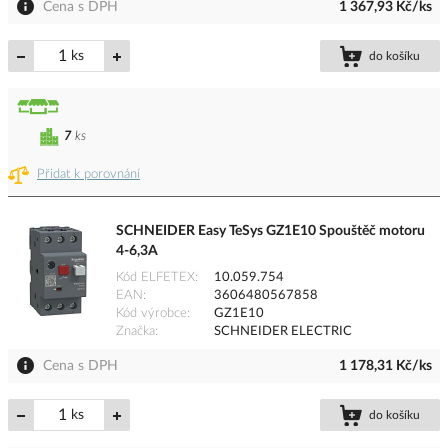
Cena s DPH
1 367,93 Kč/ks
ks
do košíku
7
ks
Přidat k porovnání
SCHNEIDER Easy TeSys GZ1E10 Spouštěč motoru
4-6,3A
Kód ELFETEX
10.059.754
EAN
3606480567858
Kód výrobce
GZ1E10
Značka
SCHNEIDER ELECTRIC
Cena s DPH
1 178,31 Kč/ks
ks
do košíku