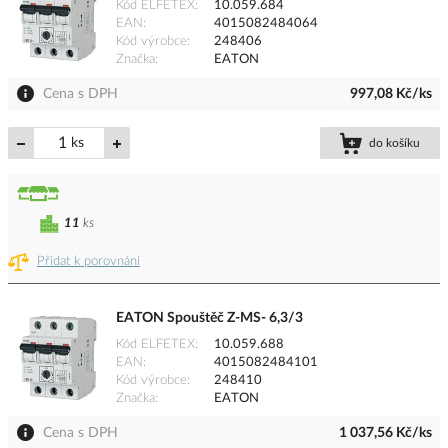
Kód ELFETEX
10.059.684
EAN
4015082484064
Kód výrobce
248406
Značka
EATON
Cena s DPH
997,08 Kč/ks
ks
do košíku
11
ks
Přidat k porovnání
EATON Spouštěč Z-MS- 6,3/3
Kód ELFETEX
10.059.688
EAN
4015082484101
Kód výrobce
248410
Značka
EATON
Cena s DPH
1 037,56 Kč/ks