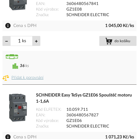
EAN
3606480567841
Kód výrobce
GZ1E08
Značka
SCHNEIDER ELECTRIC
Cena s DPH
1 045,00 Kč/ks
ks
do košíku
36
ks
Přidat k porovnání
SCHNEIDER Easy TeSys GZ1E06 Spouštěč motoru
1-1,6A
Kód ELFETEX
10.059.711
EAN
3606480567827
Kód výrobce
GZ1E06
Značka
SCHNEIDER ELECTRIC
Cena s DPH
1 071,23 Kč/ks