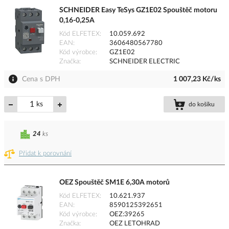
SCHNEIDER Easy TeSys GZ1E02 Spouštěč motoru
0,16-0,25A
Kód ELFETEX
10.059.692
EAN
3606480567780
Kód výrobce
GZ1E02
Značka
SCHNEIDER ELECTRIC
Cena s DPH
1 007,23 Kč/ks
ks
do košíku
24
ks
Přidat k porovnání
OEZ Spouštěč SM1E 6,30A motorů
Kód ELFETEX
10.621.937
EAN
8590125392651
Kód výrobce
OEZ:39265
Značka
OEZ LETOHRAD