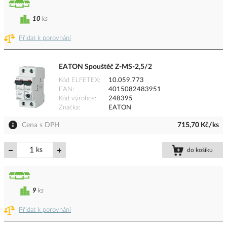
10
ks
Přidat k porovnání
EATON Spouštěč Z-MS-2,5/2
Kód ELFETEX
10.059.773
EAN
4015082483951
Kód výrobce
248395
Značka
EATON
Cena s DPH
715,70 Kč/ks
ks
do košíku
9
ks
Přidat k porovnání