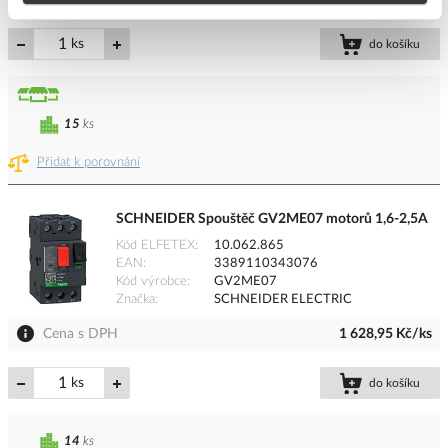
ks
do košíku
15
ks
Přidat k porovnání
SCHNEIDER Spouštěč GV2ME07 motorů 1,6-2,5A
Kód ELFETEX
10.062.865
EAN
3389110343076
Kód výrobce
GV2ME07
Značka
SCHNEIDER ELECTRIC
Cena s DPH
1 628,95 Kč/ks
ks
do košíku
14
ks