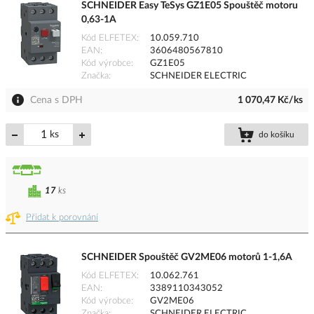
SCHNEIDER Easy TeSys GZ1E05 Spouštěč motoru
0,63-1A
Kód ELFETEX
10.059.710
EAN
3606480567810
Kód výrobce
GZ1E05
Značka
SCHNEIDER ELECTRIC
Cena s DPH
1 070,47 Kč/ks
ks
do košíku
17
ks
Přidat k porovnání
SCHNEIDER Spouštěč GV2ME06 motorů 1-1,6A
Kód ELFETEX
10.062.761
EAN
3389110343052
Kód výrobce
GV2ME06
Značka
SCHNEIDER ELECTRIC