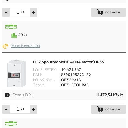
ks
do košíku
30
ks
Přidat k porovnání
OEZ Spouštěč SM1E 4,00A motorů IP55
Kód ELFETEX
10.621.967
EAN
8590125393139
Kód výrobce
OEZ:39313
Značka
OEZ LETOHRAD
Cena s DPH
1 479,54 Kč/ks
ks
do košíku