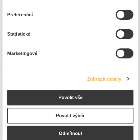
EAN
3606480567872
Kód výrobce
GZ1E16
Preferenční
Značka
SCHNEIDER ELECTRIC
Cena s DPH
1 392,55 Kč/ks
Statistické
ks
do košíku
Marketingové
15
ks
Zobrazit detaily
Přidat k porovnání
SCHNEIDER Easy TeSys GZ1E04 Spouštěč motoru
Povolit vše
0,4-0,63A
Kód ELFETEX
10.059.709
Povolit výběr
EAN
3606480567803
Kód výrobce
GZ1E04
Značka
SCHNEIDER ELECTRIC
Odmítnout
Cena s DPH
1 028,55 Kč/ks