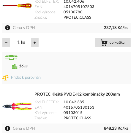
Kód ELFETEX
10.042.406
EAN
4016705107803
Kód výrobce
05100780
Značka
PROTEC.CLASS
Cena s DPH
237,18 Kč/ks
ks
do košíku
16
ks
Přidat k porovnání
PROTEC Kleště PVDE-K2 kombinačky 200mm
Kód ELFETEX
10.042.385
EAN
4016705130153
Kód výrobce
05103015
Značka
PROTEC.CLASS
Cena s DPH
848,23 Kč/ks