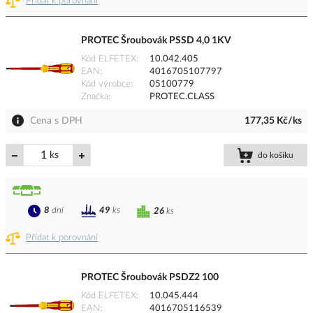
Přidat k porovnání
PROTEC Šroubovák PSSD 4,0 1KV
Kód ELFETEX
10.042.405
EAN
4016705107797
Kód výrobce
05100779
Značka
PROTEC.CLASS
Cena s DPH
177,35 Kč/ks
ks
do košíku
8
dní
49
ks
26
ks
Přidat k porovnání
PROTEC Šroubovák PSDZ2 100
Kód ELFETEX
10.045.444
EAN
4016705116539