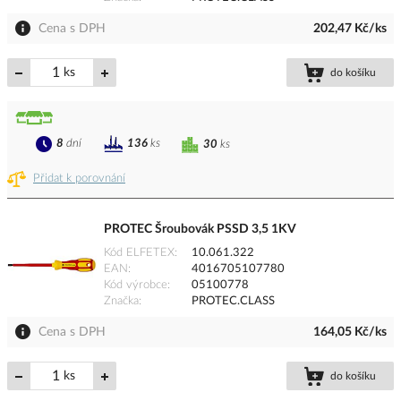
Cena s DPH
202,47 Kč/ks
ks
do košíku
8
dní
136
ks
30
ks
Přidat k porovnání
PROTEC Šroubovák PSSD 3,5 1KV
Kód ELFETEX
10.061.322
EAN
4016705107780
Kód výrobce
05100778
Značka
PROTEC.CLASS
Cena s DPH
164,05 Kč/ks
ks
do košíku