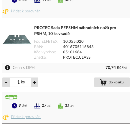
36
ks
Přidat k porovnání
PROTEC Sada PEPSHM náhradních nožů pro
PSHM, 10 ks v sadě
Kód ELFETEX
10.055.020
EAN
4016705116843
Kód výrobce
05101684
Značka
PROTEC.CLASS
Cena s DPH
70,74 Kč/ks
ks
do košíku
8
dní
27
ks
32
ks
Přidat k porovnání