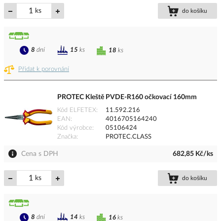
ks
do košíku
8
dní
15
ks
18
ks
Přidat k porovnání
PROTEC Kleště PVDE-R160 očkovací 160mm
Kód ELFETEX
11.592.216
EAN
4016705164240
Kód výrobce
05106424
Značka
PROTEC.CLASS
Cena s DPH
682,85 Kč/ks
ks
do košíku
8
dní
14
ks
16
ks