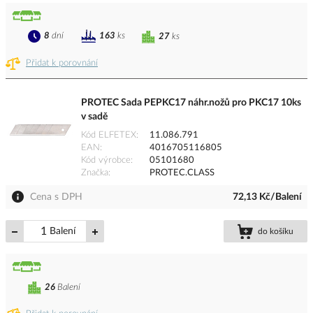
8
dní
163
ks
27
ks
Přidat k porovnání
PROTEC Sada PEPKC17 náhr.nožů pro PKC17 10ks
v sadě
Kód ELFETEX
11.086.791
EAN
4016705116805
Kód výrobce
05101680
Značka
PROTEC.CLASS
Cena s DPH
72,13 Kč/Balení
Balení
do košíku
26
Balení