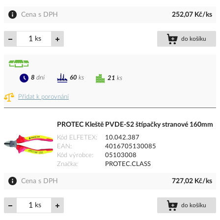
Cena s DPH
252,07 Kč/ks
ks
do košíku
8
dní
60
ks
21
ks
Přidat k porovnání
PROTEC Kleště PVDE-S2 štípačky stranové 160mm
Kód ELFETEX
10.042.387
EAN
4016705130085
Kód výrobce
05103008
Značka
PROTEC.CLASS
Cena s DPH
727,02 Kč/ks
ks
do košíku