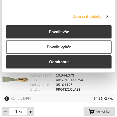
Akční cena s DPH
7,93 Kč/ks
ks
do košíku
Zobrazit detaily
+12
Povolit vše
8
dní
12
ks
22
ks
Povolit výběr
Přidat k porovnání
Odmítnout
PROTEC Stěrka PMES50 šířka 50mm
Kód ELFETEX
10.044.373
EAN
4016705111954
Kód výrobce
05101195
Značka
PROTEC.CLASS
Cena s DPH
64,31 Kč/ks
ks
do košíku