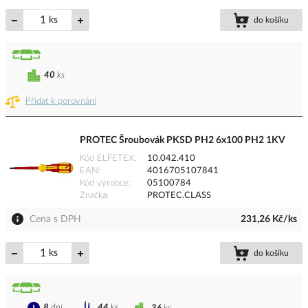
ks
do košíku
40
ks
Přidat k porovnání
PROTEC Šroubovák PKSD PH2 6x100 PH2 1KV
Kód ELFETEX
10.042.410
EAN
4016705107841
Kód výrobce
05100784
Značka
PROTEC.CLASS
Cena s DPH
231,26 Kč/ks
ks
do košíku
8
dní
44
ks