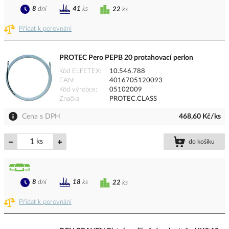
8
dní
41
ks
22
ks
Přidat k porovnání
PROTEC Pero PEPB 20 protahovací perlon
Kód ELFETEX
10.546.788
EAN
4016705120093
Kód výrobce
05102009
Značka
PROTEC.CLASS
Cena s DPH
468,60 Kč/ks
ks
do košíku
8
dní
18
ks
22
ks
Přidat k porovnání