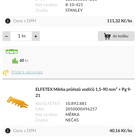
Kód výrobce
8-10-421
Značka
STANLEY
Cena s DPH
111,32 Kč/ks
ks
do košíku
60
ks
Přidat k porovnání
ELFETEX Měrka průřezů vodičů 1,5-90 mm² + Pg 9-
21
Kód ELFETEX
10.892.881
EAN
2050000496257
Kód výrobce
MĚRKA
Značka
NEČAS
Cena s DPH
40,16 Kč/ks