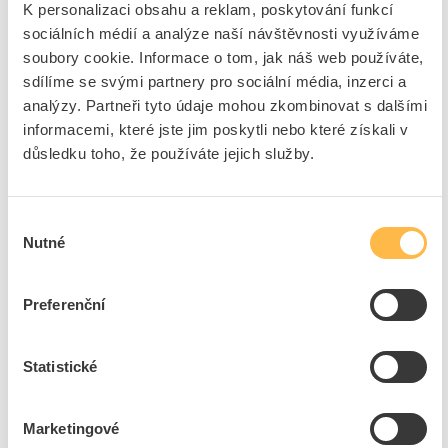
K personalizaci obsahu a reklam, poskytování funkcí
Kód ELFETEX
10.041.950
EAN
4016705119738
sociálních médií a analýze naší návštěvnosti využíváme
Kód výrobce
05101973
soubory cookie. Informace o tom, jak náš web používáte,
Značka
PROTEC.CLASS
sdílíme se svými partnery pro sociální média, inzerci a
Cena s DPH
832,77 Kč/ks
analýzy. Partneři tyto údaje mohou zkombinovat s dalšími
informacemi, které jste jim poskytli nebo které získali v
ks
do košíku
důsledku toho, že používáte jejich služby.
Výběr
8
dní
112
ks
22
ks
Nutné
souhlasu
Přidat k porovnání
Preferenční
PROTEC List PPSH pilový na dřevo
Kód ELFETEX
10.034.980
Statistické
EAN
4016705116607
Kód výrobce
05101660
Značka
PROTEC.CLASS
Marketingové
Cena s DPH
13,31 Kč/ks