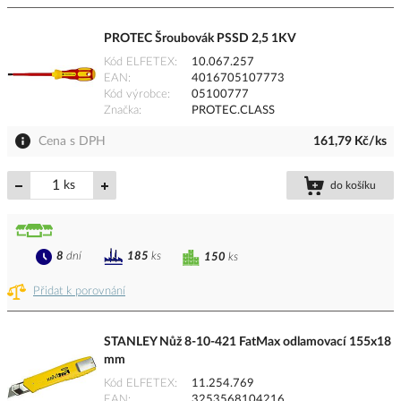
PROTEC Šroubovák PSSD 2,5 1KV
Kód ELFETEX
10.067.257
EAN
4016705107773
Kód výrobce
05100777
Značka
PROTEC.CLASS
Cena s DPH
161,79 Kč/ks
ks
do košíku
8
dní
185
ks
150
ks
Přidat k porovnání
STANLEY Nůž 8-10-421 FatMax odlamovací 155x18
mm
Kód ELFETEX
11.254.769
EAN
3253568104216