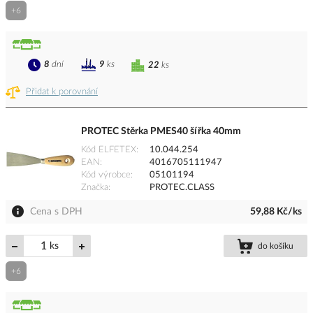
+6
8
dní
9
ks
22
ks
Přidat k porovnání
PROTEC Stěrka PMES40 šířka 40mm
Kód ELFETEX
10.044.254
EAN
4016705111947
Kód výrobce
05101194
Značka
PROTEC.CLASS
Cena s DPH
59,88 Kč/ks
ks
do košíku
+6