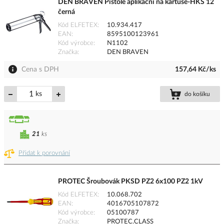
DEN BRAVEN Pistole aplikační na kartuše-HKS 12
černá
Kód ELFETEX
10.934.417
EAN
8595100123961
Kód výrobce
N1102
Značka
DEN BRAVEN
Cena s DPH
157,64 Kč/ks
ks
do košíku
21
ks
Přidat k porovnání
PROTEC Šroubovák PKSD PZ2 6x100 PZ2 1kV
Kód ELFETEX
10.068.702
EAN
4016705107872
Kód výrobce
05100787
Značka
PROTEC.CLASS