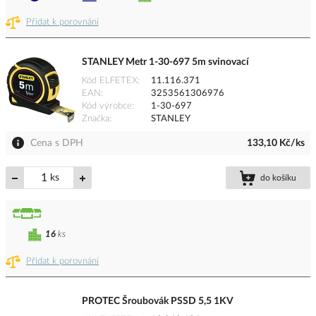
Přidat k porovnání
STANLEY Metr 1-30-697 5m svinovací
Kód ELFETEX
11.116.371
EAN
3253561306976
Kód výrobce
1-30-697
Značka
STANLEY
Cena s DPH
133,10 Kč/ks
ks
do košíku
16
ks
Přidat k porovnání
PROTEC Šroubovák PSSD 5,5 1KV