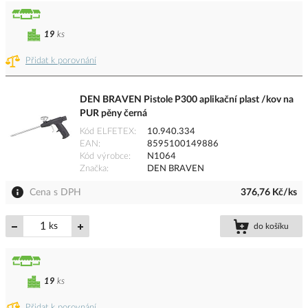
19
ks
Přidat k porovnání
DEN BRAVEN Pistole P300 aplikační plast /kov na
PUR pěny černá
Kód ELFETEX
10.940.334
EAN
8595100149886
Kód výrobce
N1064
Značka
DEN BRAVEN
Cena s DPH
376,76 Kč/ks
ks
do košíku
19
ks
Přidat k porovnání