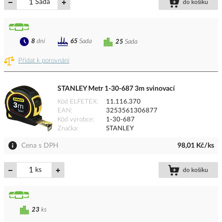
Sada
do košíku
8
dní
65
Sada
25
Sada
Přidat k porovnání
STANLEY Metr 1-30-687 3m svinovací
Kód ELFETEX
11.116.370
EAN
3253561306877
Kód výrobce
1-30-687
Značka
STANLEY
Cena s DPH
98,01 Kč/ks
ks
do košíku
23
ks