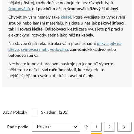
nějaký přístroj, rozhodně se neobejdete bez různých typů
šroubováků
, od
plochého
až po
šroubovák křížový
či
úhlový
.
Chybět by vám neměly také
kleště
, které využijete na vyndávání
šroubů nebo lámání materiálů.
Najdete u nás jak
pákové štípací
,
tak i
lisovací kleště
.
Odizolovací kleště
zase využijete při práci s
elektrickými rozvody, stejně jako
nůž na kabely
.
Na stavbě či při rekonstrukci vám práci usnadní
pilky a pily na
dřevo
,
svinovací metr
,
vodováha
,
zámečnické kladivo
nebo
betonová stěrka
.
Nechcete kupovat pracovní nástroje po jednom?
Vyberte
některou z našich
sad ručního nářadí
, kde najdete to
nejdůležitější pro vaše kutilské i stavební úkoly.
3357 Položky
Skladem
(235)
Stránka
Právě si prohlížíte stránk
Stránka
Strá
Další
Řadit podle
1
2