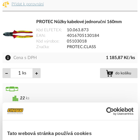
Přidat k porovnání
PROTEC Nůžky kabelové jednoruční 160mm
Kód ELFETEX
10.063.873
EAN
4016705130184
Kód výrobce
05103018
Značka
PROTEC.CLASS
Cena s DPH
1 185,87 Kč/ks
ks
do košíku
22
ks
Přidat k porovnání
PROTEC Nůž PPE kabelový NYM Ø 1,5/2,5 8-13
Tato webová stránka používá cookies
mm