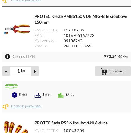
PROTEC Kleště PMBS150 VDE MIG-Bite šroubové
150 mm
Kód ELFETEX
11.610.635
EAN
4016705167623
Kód výrobce
05106762
Značka
PROTEC.CLASS
Cena s DPH
973,54 Kč/ks
ks
do košíku
8
dní
16
ks
18
ks
Přidat k porovnání
PROTEC Sada PSS 6 šroubováků 6-dílná
Kód ELFETEX
10.043.305