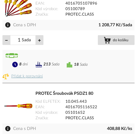
EAN
4016705107896
Kód výrobce
05100789
Značka
PROTEC.CLASS
Cena s DPH
1 208,77 Kč/Sada
Sada
do košíku
8
dní
213
Sada
18
Sada
Přidat k porovnání
PROTEC Šroubovák PSDZ1 80
Kód ELFETEX
10.045.443
EAN
4016705116522
Kód výrobce
05101652
Značka
PROTEC.CLASS
Cena s DPH
408,88 Kč/ks