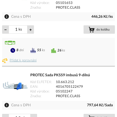
Kód výrobce
05101653
Značka
PROTEC.CLASS
Cena s DPH
446,26 Kč/ks
ks
do košíku
8
dní
55
ks
26
ks
Přidat k porovnání
PROTEC Sada PKSS9 imbusů 9-dílná
Kód ELFETEX
10.663.212
EAN
4016705122479
Kód výrobce
05102247
Značka
PROTEC.CLASS
Cena s DPH
797,64 Kč/Sada