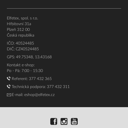
Elfetex, spol. s r.o.
Hřbitovní 31a
Plzeň 312 00
Česká republika
IČO: 40524485
DIČ: CZ40524485
GPS: 49.75348, 13.43168
Kontakt e-shop:
Po - Pá: 7:00 - 15:30
Referent:
377 432 365
Technická podpora: 377 432 311
E-mail:
eshop@elfetex.cz