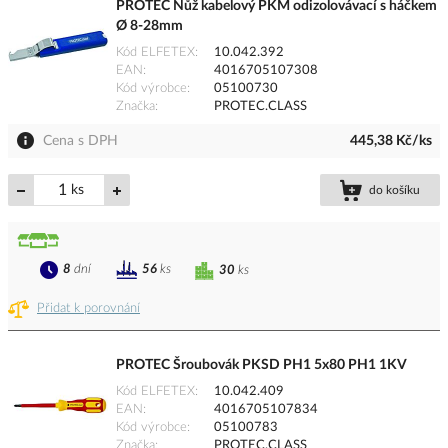
PROTEC Nůž kabelový PKM odizolovávací s háčkem
Ø 8-28mm
Kód ELFETEX
10.042.392
EAN
4016705107308
Kód výrobce
05100730
Značka
PROTEC.CLASS
Cena s DPH
445,38 Kč/ks
ks
do košíku
8
dní
56
ks
30
ks
Přidat k porovnání
PROTEC Šroubovák PKSD PH1 5x80 PH1 1KV
Kód ELFETEX
10.042.409
EAN
4016705107834
Kód výrobce
05100783
Značka
PROTEC.CLASS