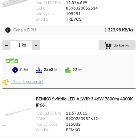
Kód ELFETEX
11.576.699
EAN
8596328052514
Kód výrobce
105251
Značka
TREVOS
Cena s DPH
1 323,98 Kč/ks
ks
do košíku
8
dní
2862
ks
92
ks
Přidat k porovnání
BEMKO Svítidlo LED ALWIR 3 46W 7800lm 4000K
IP66
Kód ELFETEX
11.573.015
EAN
5900280982612
Kód výrobce
115032
Značka
BEMKO