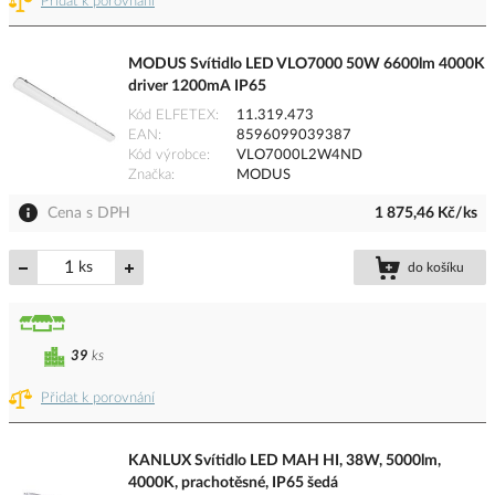
Přidat k porovnání
MODUS Svítidlo LED VLO7000 50W 6600lm 4000K
driver 1200mA IP65
Kód ELFETEX
11.319.473
EAN
8596099039387
Kód výrobce
VLO7000L2W4ND
Značka
MODUS
Cena s DPH
1 875,46 Kč/ks
ks
do košíku
39
ks
Přidat k porovnání
KANLUX Svítidlo LED MAH HI, 38W, 5000lm,
4000K, prachotěsné, IP65 šedá