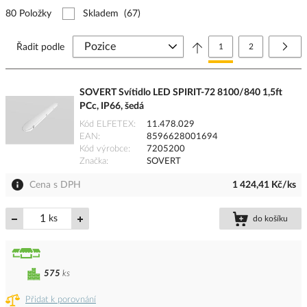
80 Položky
Skladem
(67)
Stránka
Právě si prohlížíte stránk
Stránka
Strá
Další
Řadit podle
1
2
SOVERT Svítidlo LED SPIRIT-72 8100/840 1,5ft
PCc, IP66, šedá
Kód ELFETEX
11.478.029
EAN
8596628001694
Kód výrobce
7205200
Značka
SOVERT
Cena s DPH
1 424,41 Kč/ks
ks
do košíku
575
ks
Přidat k porovnání