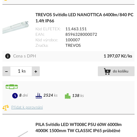
TREVOS Svítidlo LED NANOTTICA 6400lm/840 PC
1.4ft IP66
Kód ELFETEX
11.463.151
EAN
8596328000072
Kód výrobce
100007
Značka
TREVOS
Cena s DPH
1 397,07 Kč/ks
ks
do košíku
8
dní
2524
ks
138
ks
Přidat k porovnání
PILA Svítidlo LED WT008C PSU 60W 6000lm
4000K 1500mm TW CLASSIC IP65 průběžné