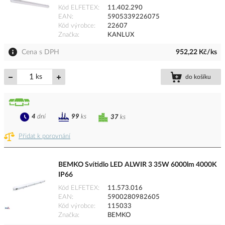
Kód ELFETEX
11.402.290
EAN
5905339226075
Kód výrobce
22607
Značka
KANLUX
Cena s DPH
952,22 Kč/ks
ks
do košíku
4
dní
99
ks
37
ks
Přidat k porovnání
BEMKO Svítidlo LED ALWIR 3 35W 6000lm 4000K
IP66
Kód ELFETEX
11.573.016
EAN
5900280982605
Kód výrobce
115033
Značka
BEMKO