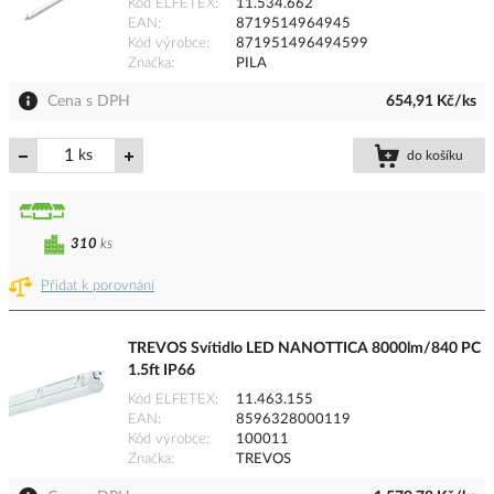
Kód ELFETEX
11.534.662
EAN
8719514964945
Kód výrobce
871951496494599
Značka
PILA
Cena s DPH
654,91 Kč/ks
ks
do košíku
310
ks
Přidat k porovnání
TREVOS Svítidlo LED NANOTTICA 8000lm/840 PC
1.5ft IP66
Kód ELFETEX
11.463.155
EAN
8596328000119
Kód výrobce
100011
Značka
TREVOS