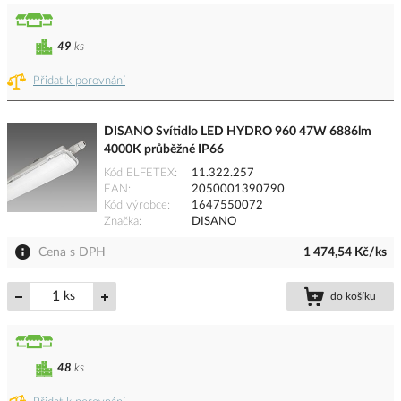
49
ks
Přidat k porovnání
DISANO Svítidlo LED HYDRO 960 47W 6886lm
4000K průběžné IP66
Kód ELFETEX
11.322.257
EAN
2050001390790
Kód výrobce
1647550072
Značka
DISANO
Cena s DPH
1 474,54 Kč/ks
ks
do košíku
48
ks