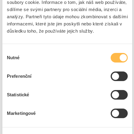
soubory cookie. Informace o tom, jak náš web používáte,
sdílíme se svými partnery pro sociální média, inzerci a
79
ks
analýzy. Partneři tyto údaje mohou zkombinovat s dalšími
informacemi, které jste jim poskytli nebo které získali v
Přidat k porovnání
důsledku toho, že používáte jejich služby.
PHILIPS Svítidlo LED Ledinaire TW1 46W 5600lm
4000K IP66
Výběr
Nutné
Kód ELFETEX
11.377.878
souhlasu
EAN
8710163360126
Kód výrobce
871016336012699
Značka
PHILIPS
Preferenční
Cena s DPH
1 306,96 Kč/ks
Statistické
ks
do košíku
Marketingové
75
ks
Přidat k porovnání