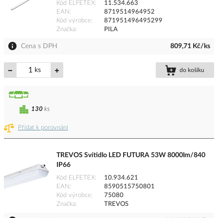
Kód ELFETEX
11.534.663
EAN
8719514964952
Kód výrobce
871951496495299
Značka
PILA
Cena s DPH
809,71 Kč/ks
ks
do košíku
130
ks
Přidat k porovnání
TREVOS Svítidlo LED FUTURA 53W 8000lm/840
IP66
Kód ELFETEX
10.934.621
EAN
8590515750801
Kód výrobce
75080
Značka
TREVOS