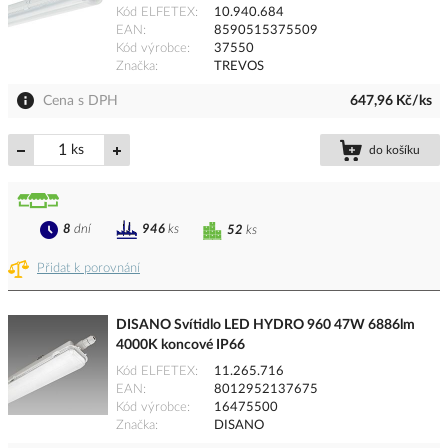
Kód ELFETEX
10.940.684
EAN
8590515375509
Kód výrobce
37550
Značka
TREVOS
Cena s DPH
647,96 Kč/ks
ks
do košíku
8
dní
946
ks
52
ks
Přidat k porovnání
DISANO Svítidlo LED HYDRO 960 47W 6886lm
4000K koncové IP66
Kód ELFETEX
11.265.716
EAN
8012952137675
Kód výrobce
16475500
Značka
DISANO