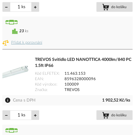
ks
do košíku
23
ks
Přidat k porovnání
TREVOS Svítidlo LED NANOTTICA 4000lm/840 PC
1.5ft IP66
Kód ELFETEX
11.463.153
EAN
8596328000096
Kód výrobce
100009
Značka
TREVOS
Cena s DPH
1 902,52 Kč/ks
ks
do košíku