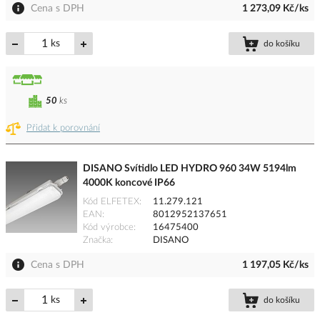
Cena s DPH
1 273,09 Kč/ks
ks
do košíku
50
ks
Přidat k porovnání
DISANO Svítidlo LED HYDRO 960 34W 5194lm
4000K koncové IP66
Kód ELFETEX
11.279.121
EAN
8012952137651
Kód výrobce
16475400
Značka
DISANO
Cena s DPH
1 197,05 Kč/ks
ks
do košíku