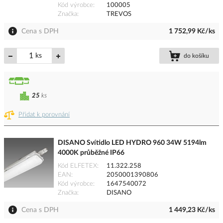
Kód výrobce
100005
Značka
TREVOS
Cena s DPH
1 752,99 Kč/ks
ks
do košíku
25
ks
Přidat k porovnání
DISANO Svítidlo LED HYDRO 960 34W 5194lm
4000K průběžné IP66
Kód ELFETEX
11.322.258
EAN
2050001390806
Kód výrobce
1647540072
Značka
DISANO
Cena s DPH
1 449,23 Kč/ks