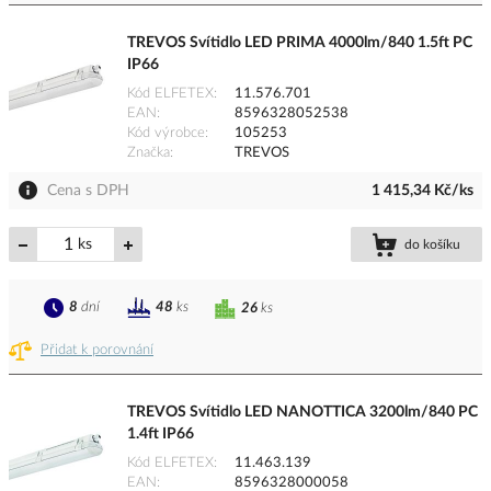
TREVOS Svítidlo LED PRIMA 4000lm/840 1.5ft PC
IP66
Kód ELFETEX
11.576.701
EAN
8596328052538
Kód výrobce
105253
Značka
TREVOS
Cena s DPH
1 415,34 Kč/ks
ks
do košíku
8
dní
48
ks
26
ks
Přidat k porovnání
TREVOS Svítidlo LED NANOTTICA 3200lm/840 PC
1.4ft IP66
Kód ELFETEX
11.463.139
EAN
8596328000058