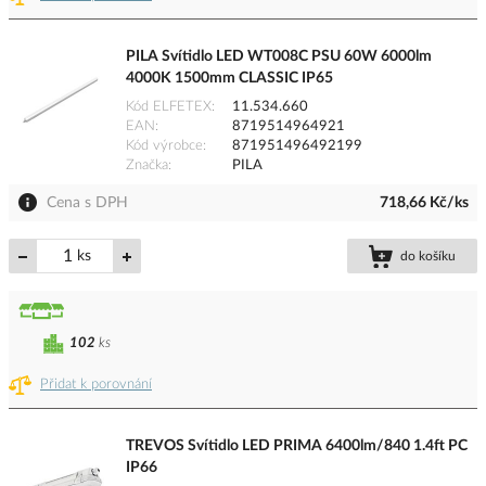
PILA Svítidlo LED WT008C PSU 60W 6000lm
4000K 1500mm CLASSIC IP65
Kód ELFETEX
11.534.660
EAN
8719514964921
Kód výrobce
871951496492199
Značka
PILA
Cena s DPH
718,66 Kč/ks
ks
do košíku
102
ks
Přidat k porovnání
TREVOS Svítidlo LED PRIMA 6400lm/840 1.4ft PC
IP66