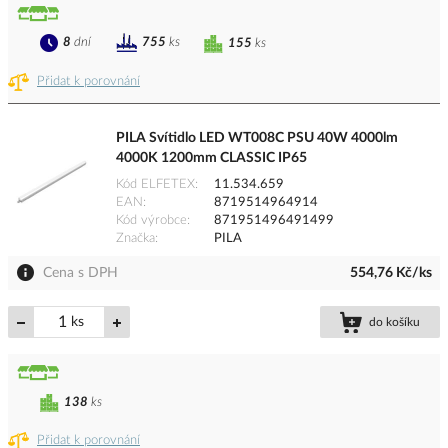
8
dní
755
ks
155
ks
Přidat k porovnání
PILA Svítidlo LED WT008C PSU 40W 4000lm
4000K 1200mm CLASSIC IP65
Kód ELFETEX
11.534.659
EAN
8719514964914
Kód výrobce
871951496491499
Značka
PILA
Cena s DPH
554,76 Kč/ks
ks
do košíku
138
ks
Přidat k porovnání