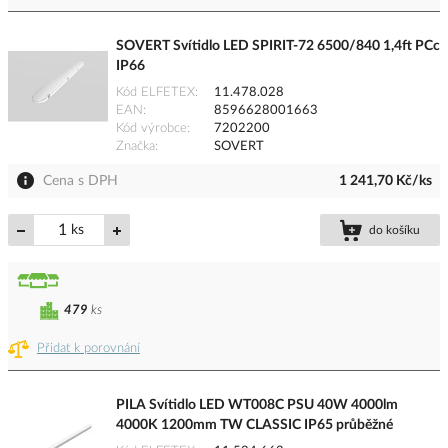
SOVERT Svítidlo LED SPIRIT-72 6500/840 1,4ft PCc
IP66
Kód ELFETEX
11.478.028
EAN
8596628001663
Kód výrobce
7202200
Značka
SOVERT
Cena s DPH
1 241,70 Kč/ks
ks
do košíku
479
ks
Přidat k porovnání
PILA Svítidlo LED WT008C PSU 40W 4000lm
4000K 1200mm TW CLASSIC IP65 průběžné