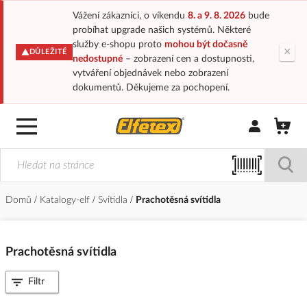
Vážení zákazníci, o víkendu
8. a 9. 8. 2026
bude
probíhat upgrade našich systémů. Některé
služby e-shopu proto
mohou být dočasně
×
DŮLEŽITÉ
nedostupné
– zobrazení cen a dostupnosti,
vytváření objednávek nebo zobrazení
dokumentů. Děkujeme za pochopení.
Přihlásit/Regi
Domů
Katalogy-elf
Svítidla
Prachotěsná svítidla
Prachotěsná svítidla
Filtr