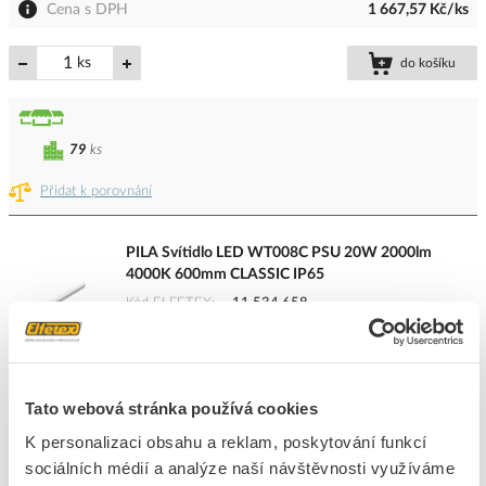
Cena s DPH
1 667,57 Kč/ks
ks
do košíku
79
ks
Přidat k porovnání
PILA Svítidlo LED WT008C PSU 20W 2000lm
4000K 600mm CLASSIC IP65
Kód ELFETEX
11.534.658
EAN
8719514964907
Kód výrobce
871951496490799
Značka
PILA
Cena s DPH
401,84 Kč/ks
Tato webová stránka používá cookies
K personalizaci obsahu a reklam, poskytování funkcí
ks
do košíku
sociálních médií a analýze naší návštěvnosti využíváme