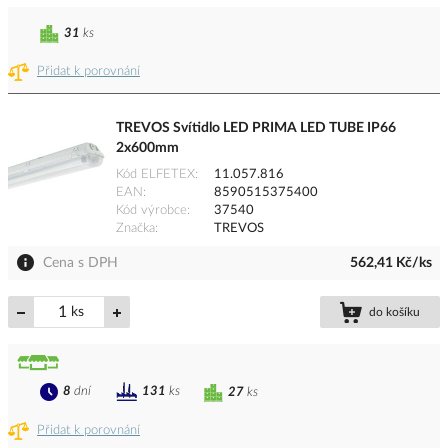
31
ks
Přidat k porovnání
TREVOS Svítidlo LED PRIMA LED TUBE IP66
2x600mm
Kód ELFETEX
11.057.816
EAN
8590515375400
Kód výrobce
37540
Značka
TREVOS
Cena s DPH
562,41 Kč/ks
ks
do košíku
8
dní
131
ks
27
ks
Přidat k porovnání