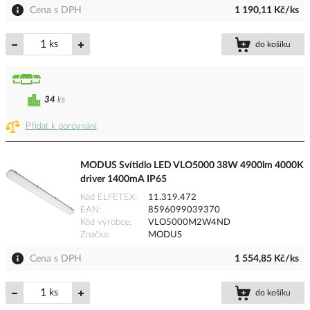
Cena s DPH
1 190,11 Kč/ks
ks
do košíku
34
ks
Přidat k porovnání
MODUS Svítidlo LED VLO5000 38W 4900lm 4000K
driver 1400mA IP65
Kód ELFETEX
11.319.472
EAN
8596099039370
Kód výrobce
VLO5000M2W4ND
Značka
MODUS
Cena s DPH
1 554,85 Kč/ks
ks
do košíku