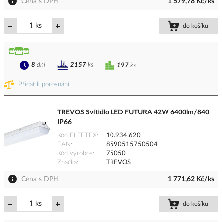
Cena s DPH
1 579,78 Kč/ks
ks
do košíku
8
dní
2157
ks
197
ks
Přidat k porovnání
TREVOS Svítidlo LED FUTURA 42W 6400lm/840
IP66
Kód ELFETEX
10.934.620
EAN
8590515750504
Kód výrobce
75050
Značka
TREVOS
Cena s DPH
1 771,62 Kč/ks
ks
do košíku