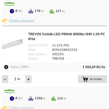
8
dní
178
ks
127
ks
Přidat k porovnání
TREVOS Svítidlo LED PRIMA 8000lm/840 1.5ft PC
IP66
Kód ELFETEX
11.576.703
EAN
8596328052552
Kód výrobce
105255
Značka
TREVOS
Cena s DPH
1 506,69 Kč/ks
ks
do košíku
8
dní
1106
ks
115
ks
Přidat k porovnání