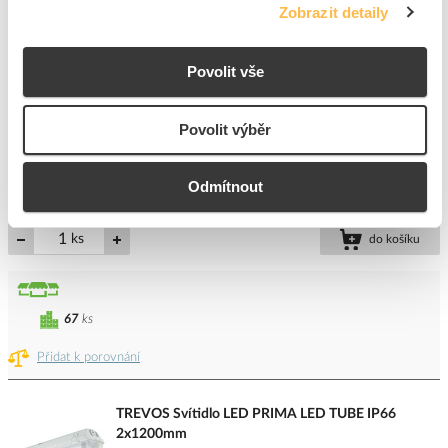
Zobrazit detaily
PHILIPS Svítidlo LED Ledinaire TW1 30W 3600lm
Povolit vše
4000K IP66
Kód ELFETEX
11.377.876
EAN
8710163360102
Povolit výběr
Kód výrobce
871016336010299
Značka
PHILIPS
Odmítnout
Cena s DPH
1 146,98 Kč/ks
ks
do košíku
67
ks
Přidat k porovnání
TREVOS Svítidlo LED PRIMA LED TUBE IP66
2x1200mm