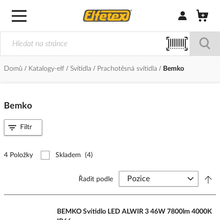
Přihlásit/Regi
Domů
Katalogy-elf
Svítidla
Prachotěsná svítidla
Bemko
Bemko
Filtr
4 Položky
Skladem
(4)
Řadit podle
BEMKO Svítidlo LED ALWIR 3 46W 7800lm 4000K