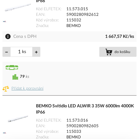
IP66
Kód ELFETEX
11.573.015
EAN
5900280982612
Kód výrobce
115032
Značka
BEMKO
Cena s DPH
1 667,57 Kč/ks
ks
do košíku
79
ks
Přidat k porovnání
BEMKO Svítidlo LED ALWIR 3 35W 6000lm 4000K
IP66
Kód ELFETEX
11.573.016
EAN
5900280982605
Kód výrobce
115033
Značka
BEMKO