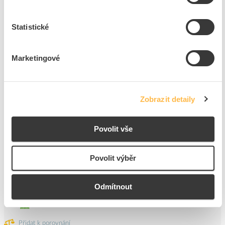
Statistické
18
ks
Přidat k porovnání
Marketingové
BEMKO Svítidlo LED BALWIR 55W 7100lm 4000K
IP65
Zobrazit detaily
Kód ELFETEX
11.341.558
EAN
5900280939784
Kód výrobce
105011
Povolit vše
Značka
BEMKO
Cena s DPH
1 602,92 Kč/ks
Povolit výběr
ks
do košíku
Odmítnout
10
ks
Přidat k porovnání