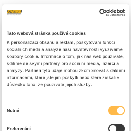
Cena s DPH
1 190,11 Kč/ks
ks
do košíku
Tato webová stránka používá cookies
K personalizaci obsahu a reklam, poskytování funkcí
34
ks
sociálních médií a analýze naší návštěvnosti využíváme
soubory cookie. Informace o tom, jak náš web používáte,
Přidat k porovnání
sdílíme se svými partnery pro sociální média, inzerci a
analýzy. Partneři tyto údaje mohou zkombinovat s dalšími
BEMKO Svítidlo LED ALWIR 3 16W 2700lm 4000K
informacemi, které jste jim poskytli nebo které získali v
IP66
důsledku toho, že používáte jejich služby.
Kód ELFETEX
11.573.017
EAN
5900280982599
Kód výrobce
115034
Značka
BEMKO
Výběr
Nutné
souhlasu
Cena s DPH
890,21 Kč/ks
ks
Preferenční
do košíku