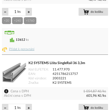
ks
do košíku
+20
+240
+5760
13612
ks
Přidat k porovnání
K2 SYSTEMS Lišta SingleRail 36 3,3m
Kód ELFETEX
11.477.970
EAN
4251786213757
Kód výrobce
2003221
Značka
K2 SYSTEMS
Cena s DPH
1 054,87 Kč/ks
Akční cena s DPH
601,96 Kč/ks
ks
do košíku