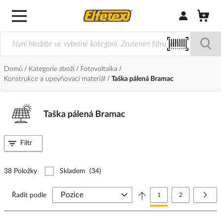
Přihlásit/Regi
Domů
Kategorie zboží
Fotovoltaika
Konstrukce a upevňovací materiál
Taška pálená Bramac
Taška pálená Bramac
Filtr
38 Položky
Skladem
(34)
Stránka
Právě si prohlížíte stránk
Stránka
Strá
Další
Řadit podle
1
2