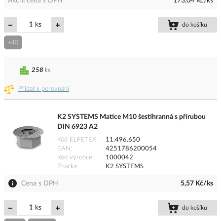
Akční cena s DPH
173,04 Kč/ks
ks
do košíku
+40
258
ks
Přidat k porovnání
K2 SYSTEMS Matice M10 šestihranná s přírubou
DIN 6923 A2
Kód ELFETEX
11.496.650
EAN
4251786200054
Kód výrobce
1000042
Značka
K2 SYSTEMS
Cena s DPH
5,57 Kč/ks
ks
do košíku