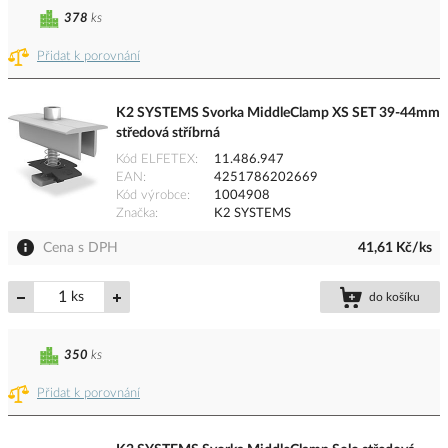
378
ks
Přidat k porovnání
K2 SYSTEMS Svorka MiddleClamp XS SET 39-44mm
středová stříbrná
Kód ELFETEX
11.486.947
EAN
4251786202669
Kód výrobce
1004908
Značka
K2 SYSTEMS
Cena s DPH
41,61 Kč/ks
ks
do košíku
350
ks
Přidat k porovnání