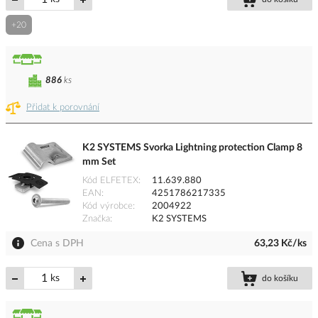
+20
886
ks
Přidat k porovnání
K2 SYSTEMS Svorka Lightning protection Clamp 8
mm Set
Kód ELFETEX
11.639.880
EAN
4251786217335
Kód výrobce
2004922
Značka
K2 SYSTEMS
Cena s DPH
63,23 Kč/ks
ks
do košíku