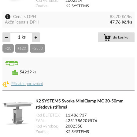
Kód výrobce
2002514
Značka
K2 SYSTEMS
Cena s DPH
83,70 Kč/ks
Akční cena s DPH
47,76 Kč/ks
ks
do košíku
+20
+120
+2880
54219
ks
Přidat k porovnání
K2 SYSTEMS Svorka MiniClamp MC 30-50mm
středová stříbrná
Kód ELFETEX
11.486.937
EAN
4251786209576
Kód výrobce
2002558
Značka
K2 SYSTEMS