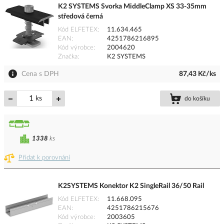
K2 SYSTEMS Svorka MiddleClamp XS 33-35mm
středová černá
Kód ELFETEX
11.634.465
EAN
4251786216895
Kód výrobce
2004620
Značka
K2 SYSTEMS
Cena s DPH
87,43 Kč/ks
ks
do košíku
1338
ks
Přidat k porovnání
K2SYSTEMS Konektor K2 SingleRail 36/50 Rail
Kód ELFETEX
11.668.095
EAN
4251786215676
Kód výrobce
2003605