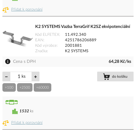
Přidat k porovnání
K2 SYSTEMS Vazba TerraGrif K2SZ ekvipotenciální
Kód ELFETEX
11.492.340
EAN
4251786206889
Kód výrobce
2001881
Značka
K2 SYSTEMS
Cena s DPH
64,28 Kč/ks
ks
do košíku
+100
+2500
+60000
1532
ks
Přidat k porovnání