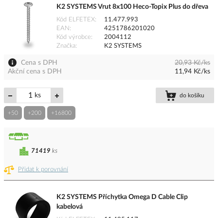
K2 SYSTEMS Vrut 8x100 Heco-Topix Plus do dřeva
Kód ELFETEX
11.477.993
EAN
4251786201020
Kód výrobce
2004112
Značka
K2 SYSTEMS
Cena s DPH
20,93 Kč/ks
Akční cena s DPH
11,94 Kč/ks
ks
do košíku
+50
+200
+16800
71419
ks
Přidat k porovnání
K2 SYSTEMS Příchytka Omega D Cable Clip
kabelová