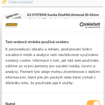
Přidat k porovnání
K2 SYSTEMS Svorka OneMid Universal 30-42mm
středová stříbrná - doprodej
Kód ELFETEX
11.488.664
EAN
4251786212453
Kód výrobce
2003071
Značka
K2 SYSTEMS
Tato webová stránka používá cookies
Cena s DPH
80,39 Kč/ks
K personalizaci obsahu a reklam, poskytování funkcí
sociálních médií a analýze naší návštěvnosti využíváme
ks
do košíku
soubory cookie. Informace o tom, jak náš web používáte,
sdílíme se svými partnery pro sociální média, inzerci a
+20
+120
+2880
analýzy. Partneři tyto údaje mohou zkombinovat s dalšími
informacemi, které jste jim poskytli nebo které získali v
důsledku toho, že používáte jejich služby.
831
ks
Přidat k porovnání
Výběr
Nutné
souhlasu