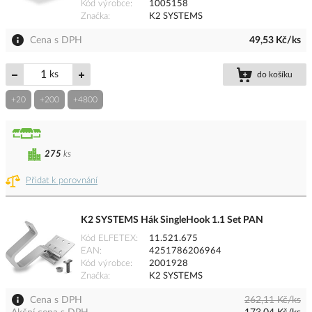
Kód výrobce
1005158
Značka
K2 SYSTEMS
Cena s DPH
49,53 Kč/ks
ks
do košíku
+20
+200
+4800
275
ks
Přidat k porovnání
K2 SYSTEMS Hák SingleHook 1.1 Set PAN
Kód ELFETEX
11.521.675
EAN
4251786206964
Kód výrobce
2001928
Značka
K2 SYSTEMS
Cena s DPH
262,11 Kč/ks