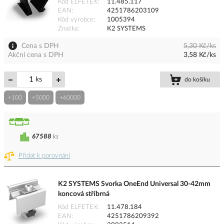
Kód ELFETEX
11.485.117
EAN
4251786203109
Kód výrobce
1005394
Značka
K2 SYSTEMS
Cena s DPH
5,30 Kč/ks
Akční cena s DPH
3,58 Kč/ks
ks
do košíku
+100
+5000
+60000
67588
ks
Přidat k porovnání
K2 SYSTEMS Svorka OneEnd Universal 30-42mm
koncová stříbrná
Kód ELFETEX
11.478.184
EAN
4251786209392