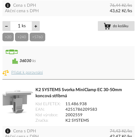
Cena s DPH
76,44 Kč/ks
Akční cena s DPH
43,62 Kč/ks
ks
do košíku
+20
+240
+5760
36030
ks
Přidat k porovnání
K2 SYSTEMS Svorka MiniClamp EC 30-50mm
koncová stříbrná
Kód ELFETEX
11.486.938
EAN
4251786209583
Kód výrobce
2002559
Značka
K2 SYSTEMS
Cena s DPH
74,43 Kč/ks
Akční cena s DPH
42,47 Kč/ks