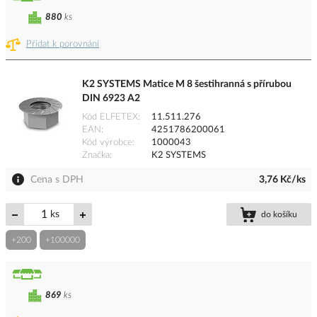
880
ks
Přidat k porovnání
K2 SYSTEMS Matice M 8 šestihranná s přírubou
DIN 6923 A2
Kód ELFETEX
11.511.276
EAN
4251786200061
Kód výrobce
1000043
Značka
K2 SYSTEMS
Cena s DPH
3,76 Kč/ks
ks
do košíku
+200
+100000
869
ks