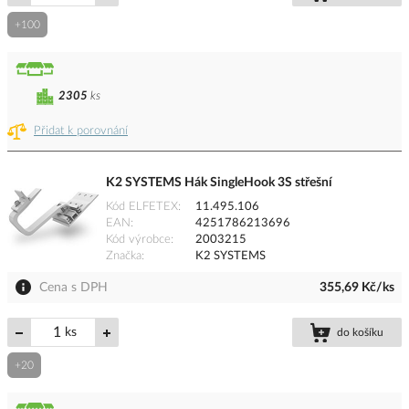
+100
2305
ks
Přidat k porovnání
K2 SYSTEMS Hák SingleHook 3S střešní
Kód ELFETEX
11.495.106
EAN
4251786213696
Kód výrobce
2003215
Značka
K2 SYSTEMS
Cena s DPH
355,69 Kč/ks
ks
do košíku
+20