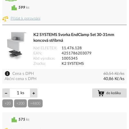
599
ks
Přidat k porovnání
K2 SYSTEMS Svorka EndClamp Set 30-31mm
koncová stříbrná
Kód ELFETEX
11.476.128
EAN
4251786203079
Kód výrobce
1005345
Značka
K2 SYSTEMS
Cena s DPH
60,54 Kč/ks
Akční cena s DPH
40,86 Kč/ks
ks
do košíku
+20
+200
+4800
575
ks