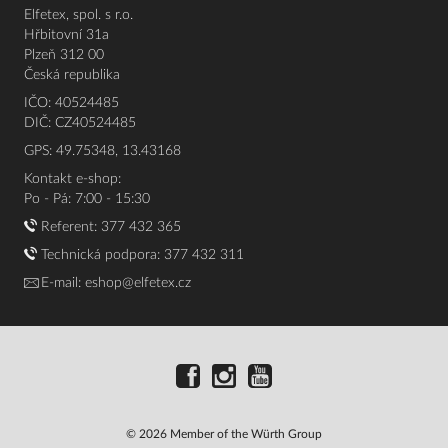
Elfetex, spol. s r.o.
Hřbitovní 31a
Plzeň 312 00
Česká republika
IČO: 40524485
DIČ: CZ40524485
GPS: 49.75348, 13.43168
Kontakt e-shop:
Po - Pá: 7:00 - 15:30
Referent:
377 432 365
Technická podpora: 377 432 311
E-mail:
eshop@elfetex.cz
© 2026 Member of the Würth Group