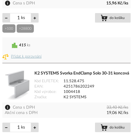
Cena s DPH
15,96 Kč/ks
ks
do košíku
+100
+28800
415
ks
Přidat k porovnání
K2 SYSTEMS Svorka EndClamp Solo 30-31 koncová
Kód ELFETEX
11.528.475
EAN
4251786202249
Kód výrobce
1004418
Značka
K2 SYSTEMS
Cena s DPH
33,40 Kč/ks
Akční cena s DPH
19,06 Kč/ks
ks
do košíku