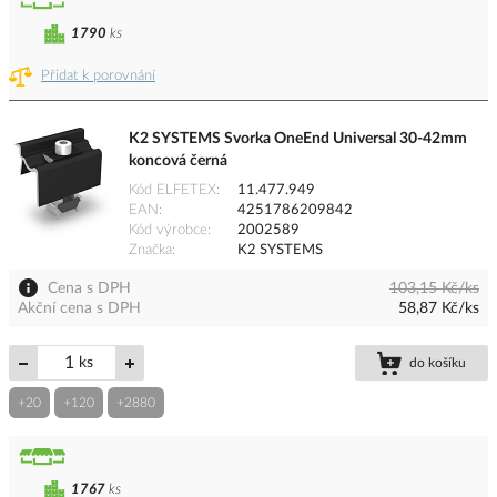
1790
ks
Přidat k porovnání
K2 SYSTEMS Svorka OneEnd Universal 30-42mm
koncová černá
Kód ELFETEX
11.477.949
EAN
4251786209842
Kód výrobce
2002589
Značka
K2 SYSTEMS
Cena s DPH
103,15 Kč/ks
Akční cena s DPH
58,87 Kč/ks
ks
do košíku
+20
+120
+2880
1767
ks