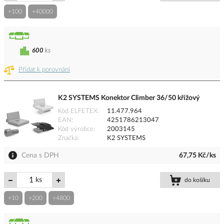
+100
+40000
600
ks
Přidat k porovnání
K2 SYSTEMS Konektor Climber 36/50 křížový
Kód ELFETEX
11.477.964
EAN
4251786213047
Kód výrobce
2003145
Značka
K2 SYSTEMS
Cena s DPH
67,75 Kč/ks
ks
do košíku
+10
+200
+4800