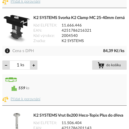
Přidat k porovnání
K2 SYSTEMS Svorka K2 Clamp MC 25-40mm černá
Kód ELFETEX
11.666.446
EAN
4251786216321
Kód výrobce
2004540
Značka
K2 SYSTEMS
Cena s DPH
84,39 Kč/ks
ks
do košíku
559
ks
Přidat k porovnání
K2 SYSTEMS Vrut 8x200 Heco-Topix Plus do dřeva
Kód ELFETEX
11.506.404
EAN
4251786201143