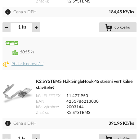
Značka
K2 SYSTEMS
Cena s DPH
184,45 Kč/ks
ks
do košíku
1015
ks
Přidat k porovnání
K2 SYSTEMS Hák SingleHook 4S střešní vertikálně
stavitelný
Kód ELFETEX
11.477.950
EAN
4251786213030
Kód výrobce
2003144
Značka
K2 SYSTEMS
Cena s DPH
391,96 Kč/ks
ks
do košíku