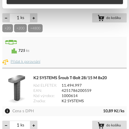
Cena s DPH
66,31 Kč/ks
ks
do košíku
+20
+200
+4800
725
ks
Přidat k porovnání
K2 SYSTEMS Šroub T-Bolt 28/15 M 8x20
Kód ELFETEX
11.494.997
EAN
4251786200559
Kód výrobce
1000614
Značka
K2 SYSTEMS
Cena s DPH
10,89 Kč/ks
ks
do košíku