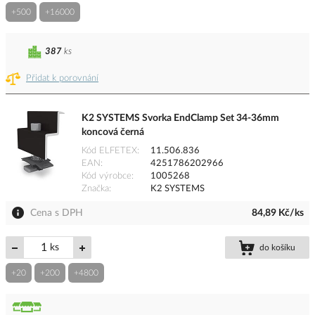
+500
+16000
387
ks
Přidat k porovnání
K2 SYSTEMS Svorka EndClamp Set 34-36mm
koncová černá
Kód ELFETEX
11.506.836
EAN
4251786202966
Kód výrobce
1005268
Značka
K2 SYSTEMS
Cena s DPH
84,89 Kč/ks
ks
do košíku
+20
+200
+4800