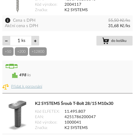
Kód výrobce
2004117
Značka
K2 SYSTEMS
Cena s DPH
55,50 Kč/ks
Akční cena s DPH
31,68 Kč/ks
ks
do košíku
+50
+200
+12800
498
ks
Přidat k porovnání
K2 SYSTEMS Šroub T-Bolt 28/15 M10x30
Kód ELFETEX
11.495.807
EAN
4251786200047
Kód výrobce
1000041
Značka
K2 SYSTEMS