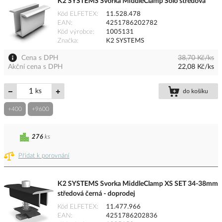
K2 SYSTEMS Svorka MiddleClamp Solo středová
Kód ELFETEX
11.528.478
EAN
4251786202782
Kód výrobce
1005131
Značka
K2 SYSTEMS
Cena s DPH
38,70 Kč/ks
Akční cena s DPH
22,08 Kč/ks
ks
do košíku
+400
+9600
276
ks
Přidat k porovnání
K2 SYSTEMS Svorka MiddleClamp XS SET 34-38mm
středová černá - doprodej
Kód ELFETEX
11.477.966
EAN
4251786202836