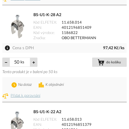
BS-U1-K-28 A2
Kód ELFETEX
11.658.014
EAN
4012196851409
Kód výrobce
1186822
Značka
OBO BETTERMANN
Cena s DPH
97,42 Kč/ks
ks
do košíku
Tento produkt je v balení po 50 ks
Na dotaz
K objednání
Přidat k porovnání
BS-U1-K-22 A2
Kód ELFETEX
11.658.013
EAN
4012196851379