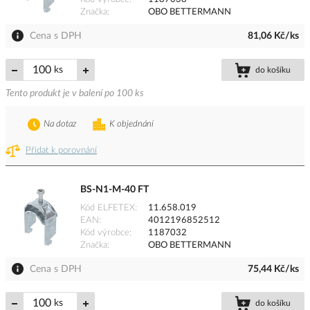
Značka
OBO BETTERMANN
Cena s DPH
81,06 Kč/ks
ks
do košíku
Tento produkt je v balení po 100 ks
Na dotaz
K objednání
Přidat k porovnání
BS-N1-M-40 FT
Kód ELFETEX
11.658.019
EAN
4012196852512
Kód výrobce
1187032
Značka
OBO BETTERMANN
Cena s DPH
75,44 Kč/ks
ks
do košíku