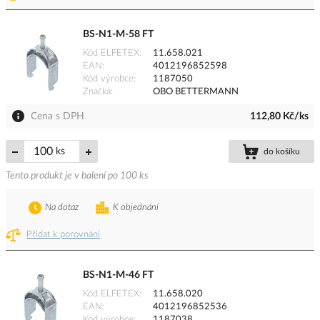
BS-N1-M-58 FT
Kód ELFETEX
11.658.021
EAN
4012196852598
Kód výrobce
1187050
Značka
OBO BETTERMANN
Cena s DPH
112,80 Kč/ks
ks
do košíku
Tento produkt je v balení po 100 ks
Na dotaz
K objednání
Přidat k porovnání
BS-N1-M-46 FT
Kód ELFETEX
11.658.020
EAN
4012196852536
Kód výrobce
1187038