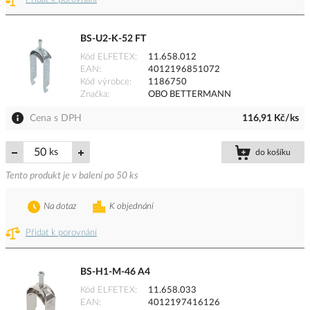
BS-U2-K-52 FT
Kód ELFETEX
11.658.012
EAN
4012196851072
Kód výrobce
1186750
Značka
OBO BETTERMANN
Cena s DPH
116,91 Kč/ks
ks
do košíku
Tento produkt je v balení po 50 ks
Na dotaz
K objednání
Přidat k porovnání
BS-H1-M-46 A4
Kód ELFETEX
11.658.033
EAN
4012197416126