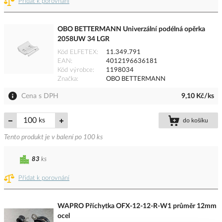
Přidat k porovnání
OBO BETTERMANN Univerzální podélná opěrka
2058UW 34 LGR
Kód ELFETEX
11.349.791
EAN
4012196636181
Kód výrobce
1198034
Značka
OBO BETTERMANN
Cena s DPH
9,10 Kč/ks
ks
do košíku
Tento produkt je v balení po 100 ks
83
ks
Přidat k porovnání
WAPRO Příchytka OFX-12-12-R-W1 průměr 12mm
ocel