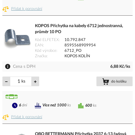
Přidat k porovnání
KOPOS Příchytka na kabely 6712 jednostranná,
průměr 10 PO
Kód ELFETEX
10.792.847
EAN
8595568909954
Kód výrobce
6712_PO
Značka
KOPOS KOLÍN
Cena s DPH
6,88 Kč/ks
ks
do košíku
6
dní
Více než 1000
ks
600
ks
Přidat k porovnání
OBO BETTERMANN Příchytka 2037 6-13 řadová