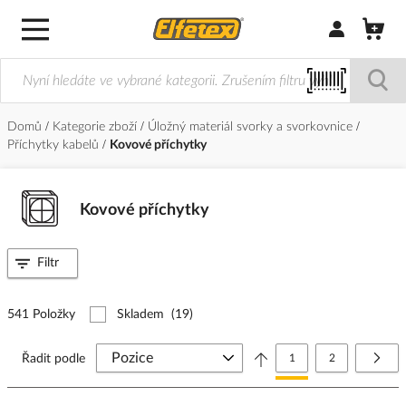
Přihlásit/Regi
Domů
Kategorie zboží
Úložný materiál svorky a svorkovnice
Příchytky kabelů
Kovové příchytky
Kovové příchytky
Filtr
541 Položky
Skladem
(19)
Stránka
Právě si prohlížíte stránk
Stránka
Strá
Další
Řadit podle
1
2