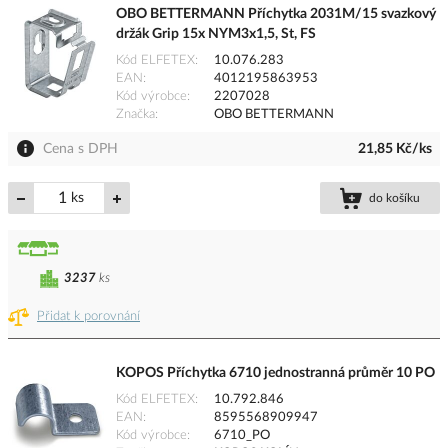
OBO BETTERMANN Příchytka 2031M/15 svazkový
držák Grip 15x NYM3x1,5, St, FS
Kód ELFETEX
10.076.283
EAN
4012195863953
Kód výrobce
2207028
Značka
OBO BETTERMANN
Cena s DPH
21,85 Kč/ks
ks
do košíku
3237
ks
Přidat k porovnání
KOPOS Příchytka 6710 jednostranná průměr 10 PO
Kód ELFETEX
10.792.846
EAN
8595568909947
Kód výrobce
6710_PO