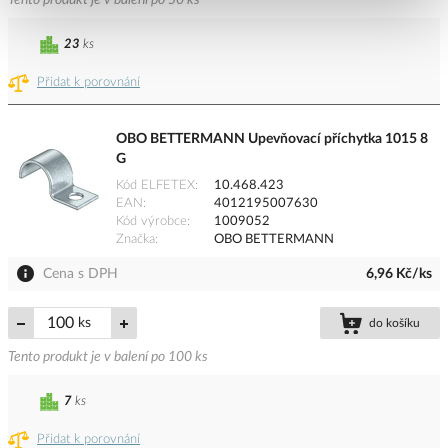
Tento produkt je v balení po 50 ks
23
ks
Přidat k porovnání
OBO BETTERMANN Upevňovací příchytka 1015 8
G
Kód ELFETEX
10.468.423
EAN
4012195007630
Kód výrobce
1009052
Značka
OBO BETTERMANN
Cena s DPH
6,96 Kč/ks
ks
do košíku
Tento produkt je v balení po 100 ks
7
ks
Přidat k porovnání