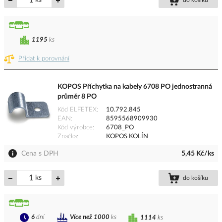
ks
do košíku
1195
ks
Přidat k porovnání
KOPOS Příchytka na kabely 6708 PO jednostranná
průměr 8 PO
Kód ELFETEX
10.792.845
EAN
8595568909930
Kód výrobce
6708_PO
Značka
KOPOS KOLÍN
Cena s DPH
5,45 Kč/ks
ks
do košíku
6
dní
Více než 1000
ks
1114
ks