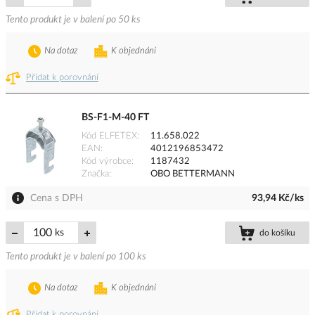
Tento produkt je v balení po 50 ks
Na dotaz
K objednání
Přidat k porovnání
BS-F1-M-40 FT
Kód ELFETEX
11.658.022
EAN
4012196853472
Kód výrobce
1187432
Značka
OBO BETTERMANN
Cena s DPH
93,94 Kč/ks
ks
do košíku
Tento produkt je v balení po 100 ks
Na dotaz
K objednání
Přidat k porovnání