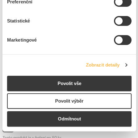
Preferenční
ks
do košíku
Statistické
37
ks
Marketingové
Přidat k porovnání
Zobrazit detaily
OBO BETTERMANN Podélná opěrka 2058 LW 20
Kód ELFETEX
10.468.896
EAN
4012195082156
Povolit vše
Kód výrobce
1195816
Značka
OBO BETTERMANN
Povolit výběr
Cena s DPH
54,66 Kč/ks
ks
do košíku
Odmítnout
+50