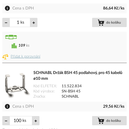
Cena s DPH
86,64 Kč/ks
ks
do košíku
109
ks
Přidat k porovnání
SCHNABL Držák BSH 45 podlahový, pro 45 kabelů
ø10 mm
Kód ELFETEX
11.522.834
Kód výrobce
SN-BSH 45
Značka
SCHNABL
Cena s DPH
29,56 Kč/ks
ks
do košíku