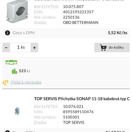
Kód ELFETEX
10.075.807
EAN
4012195221357
Kód výrobce
2250136
Značka
OBO BETTERMANN
Cena s DPH
5,52 Kč/ks
ks
do košíku
523
ks
Přidat k porovnání
TOP SERVIS Příchytka SONAP 11-18 kabelová typ C
Kód ELFETEX
10.076.021
EAN
8595589110476
Kód výrobce
5100301
Značka
TOP SERVIS