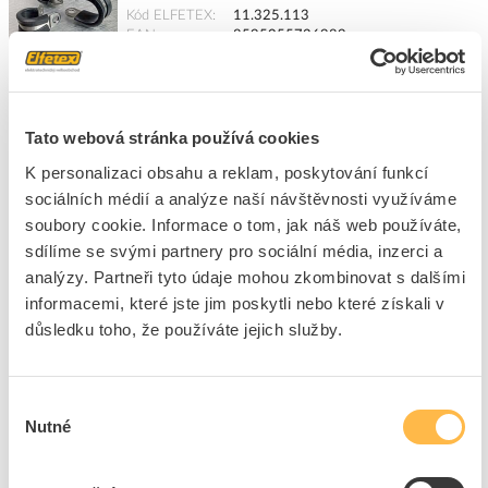
Kód ELFETEX
11.325.113
EAN
8595055726989
Kód výrobce
WPR7330
Značka
WAPRO
Cena s DPH
17,32 Kč/ks
Tato webová stránka používá cookies
ks
do košíku
K personalizaci obsahu a reklam, poskytování funkcí
sociálních médií a analýze naší návštěvnosti využíváme
Tento produkt je v balení po 25 ks
soubory cookie. Informace o tom, jak náš web používáte,
sdílíme se svými partnery pro sociální média, inzerci a
50
ks
analýzy. Partneři tyto údaje mohou zkombinovat s dalšími
Přidat k porovnání
informacemi, které jste jim poskytli nebo které získali v
důsledku toho, že používáte jejich služby.
TOP SERVIS Příchytka SONAP 14-28 kabelová typ C
Kód ELFETEX
10.076.208
Výběr
EAN
8595589110483
Kód výrobce
5100302
Nutné
souhlasu
Značka
TOP SERVIS
Cena s DPH
41,78 Kč/ks