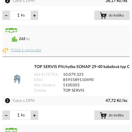
Cena s DPH
36,17 Kč/ks
ks
do košíku
265
ks
Přidat k porovnání
TOP SERVIS Příchytka SONAP 29-40 kabelová typ C
Kód ELFETEX
10.079.325
EAN
8595589110490
Kód výrobce
5100303
Značka
TOP SERVIS
Cena s DPH
47,72 Kč/ks
ks
do košíku