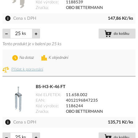
Kód výrobce
1188539
Značka
OBO BETTERMANN
Cena s DPH
147,86 Kč/ks
ks
do košíku
Tento produkt je v balení po 25 ks
Na dotaz
K objednání
Přidat k porovnání
BS-H3-K-46 FT
Kód ELFETEX
11.658.002
EAN
4012196847235
Kód výrobce
1186244
Značka
OBO BETTERMANN
Cena s DPH
135,71 Kč/ks
ks
do košíku