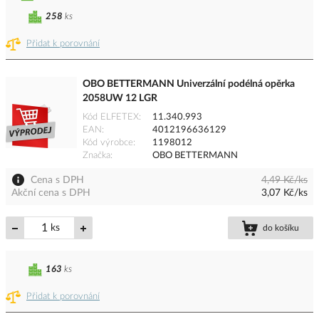
258
ks
Přidat k porovnání
OBO BETTERMANN Univerzální podélná opěrka
2058UW 12 LGR
Kód ELFETEX
11.340.993
EAN
4012196636129
Kód výrobce
1198012
Značka
OBO BETTERMANN
Cena s DPH
4,49 Kč/ks
Akční cena s DPH
3,07 Kč/ks
ks
do košíku
163
ks
Přidat k porovnání