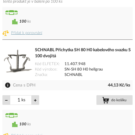
Tento produkt je v balení po 100 ks
100
ks
Přidat k porovnání
SCHNABL Příchytka SH 80 H0 kabelového svazku S
100 dvojitá
Kód ELFETEX
11.407.948
Kód výrobce
SN-SH 80 H0 hellgrau
Značka
SCHNABL
Cena s DPH
44,13 Kč/ks
ks
do košíku
100
ks