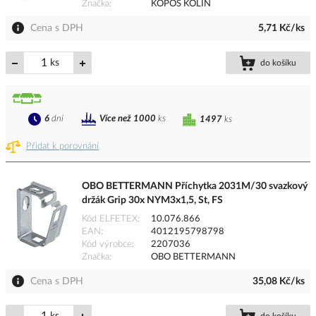
Značka
KOPOS KOLÍN
Cena s DPH
5,71 Kč/ks
ks
do košíku
6
dní
Více než 1000
ks
1497
ks
Přidat k porovnání
OBO BETTERMANN Příchytka 2031M/30 svazkový
držák Grip 30x NYM3x1,5, St, FS
Kód ELFETEX
10.076.866
EAN
4012195798798
Kód výrobce
2207036
Značka
OBO BETTERMANN
Cena s DPH
35,08 Kč/ks