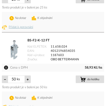
Tento produkt je v balení po 25 ks
Na dotaz
K objednání
Přidat k porovnání
BS-F2-K-12 FT
Kód ELFETEX
11.658.024
EAN
4012196854035
Kód výrobce
1187603
Značka
OBO BETTERMANN
Cena s DPH
58,93 Kč/ks
ks
do košíku
Tento produkt je v balení po 50 ks
Na dotaz
K objednání