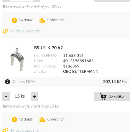
Tento produkt je v balení po 100 ks
Na dotaz
K objednání
Přidat k porovnání
BS-U1-K-70 A2
Kód ELFETEX
11.658.016
EAN
4012196851683
Kód výrobce
1186869
Značka
OBO BETTERMANN
Cena s DPH
207,14 Kč/ks
ks
do košíku
Tento produkt je v balení po 15 ks
Na dotaz
K objednání
Přidat k porovnání