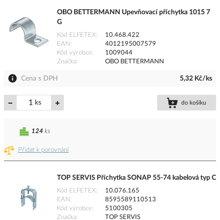
OBO BETTERMANN Upevňovací příchytka 1015 7
G
Kód ELFETEX
10.468.422
EAN
4012195007579
Kód výrobce
1009044
Značka
OBO BETTERMANN
Cena s DPH
5,32 Kč/ks
ks
do košíku
124
ks
Přidat k porovnání
TOP SERVIS Příchytka SONAP 55-74 kabelová typ C
Kód ELFETEX
10.076.165
EAN
8595589110513
Kód výrobce
5100305
Značka
TOP SERVIS