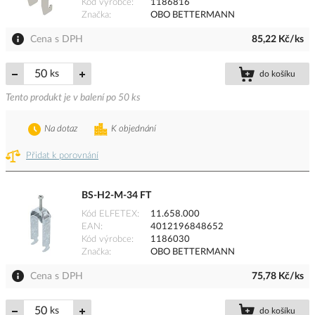
Kód výrobce
1186816
Značka
OBO BETTERMANN
Cena s DPH
85,22 Kč/ks
ks
do košíku
Tento produkt je v balení po 50 ks
Na dotaz
K objednání
Přidat k porovnání
BS-H2-M-34 FT
Kód ELFETEX
11.658.000
EAN
4012196848652
Kód výrobce
1186030
Značka
OBO BETTERMANN
Cena s DPH
75,78 Kč/ks
ks
do košíku