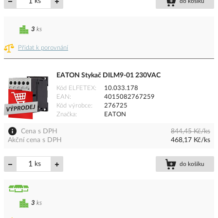
ks
do košíku
3
ks
Přidat k porovnání
EATON Stykač DILM9-01 230VAC
Kód ELFETEX
10.033.178
EAN
4015082767259
Kód výrobce
276725
Značka
EATON
Cena s DPH
844,45 Kč/ks
Akční cena s DPH
468,17 Kč/ks
ks
do košíku
3
ks