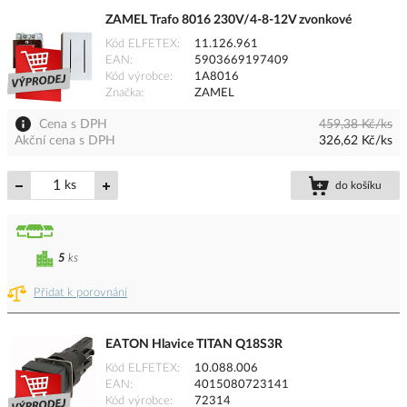
ZAMEL Trafo 8016 230V/4-8-12V zvonkové
Kód ELFETEX
11.126.961
EAN
5903669197409
Kód výrobce
1A8016
Značka
ZAMEL
Cena s DPH
459,38 Kč/ks
Akční cena s DPH
326,62 Kč/ks
ks
do košíku
5
ks
Přidat k porovnání
EATON Hlavice TITAN Q18S3R
Kód ELFETEX
10.088.006
EAN
4015080723141
Kód výrobce
72314