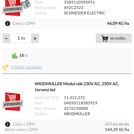
EAN
3389110590951
Kód výrobce
XY2CZ523
Značka
SCHNEIDER ELECTRIC
Cena s DPH
46,09 Kč/ks
ks
do košíku
18
ks
Přidat k porovnání
WEIDMULLER Modul relé 230V AC, 250V AC,
červená led
Kód ELFETEX
11.312.272
EAN
04050118585919
Kód výrobce
2576150000
Značka
WEIDMÜLLER
Cena s DPH
377,11 Kč/ks
Akční cena s DPH
144,39 Kč/ks