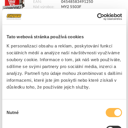
EAN
04548583491250
Kód výrobce
MY2 5503F
Značka
OMRON
Cena s DPH
50,76 Kč/ks
ks
Tato webová stránka používá cookies
do košíku
K personalizaci obsahu a reklam, poskytování funkcí
sociálních médií a analýze naší návštěvnosti využíváme
12
ks
soubory cookie. Informace o tom, jak náš web používáte,
Přidat k porovnání
sdílíme se svými partnery pro sociální média, inzerci a
analýzy. Partneři tyto údaje mohou zkombinovat s dalšími
informacemi, které jste jim poskytli nebo které získali v
OMRON Konektor XS3F-LM8PVC3A2M
důsledku toho, že používáte jejich služby.
Kód ELFETEX
10.802.857
EAN
04548583127005
Kód výrobce
XS3F0175D
Značka
OMRON
Výběr
Nutné
Cena s DPH
332,41 Kč/ks
souhlasu
Akční cena s DPH
116,17 Kč/ks