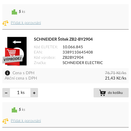
5
ks
Přidat k porovnání
SCHNEIDER Štítek ZB2-BY2904
Kód ELFETEX
10.066.845
EAN
3389110645408
Kód výrobce
ZB2BY2904
Značka
SCHNEIDER ELECTRIC
Cena s DPH
76,71 Kč/ks
Akční cena s DPH
21,43 Kč/ks
ks
do košíku
5
ks
Přidat k porovnání