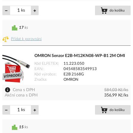
ks
do košíku
17
ks
Přidat k porovnání
OMRON Senzor E2B-M12KN08-WP-B1 2M OMI
Kód ELFETEX
11.223.050
EAN
04548583549913
Kód výrobce
E2B 2168G
Značka
OMRON
Cena s DPH
584,03 Kč/ks
Akční cena s DPH
356,99 Kč/ks
ks
do košíku
15
ks