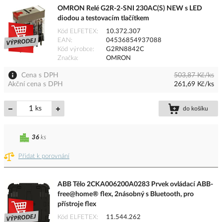
OMRON Relé G2R-2-SNI 230AC(S) NEW s LED
diodou a testovacím tlačítkem
Kód ELFETEX
10.372.307
EAN
04536854937088
Kód výrobce
G2RN8842C
Značka
OMRON
Cena s DPH
503,87 Kč/ks
Akční cena s DPH
261,69 Kč/ks
ks
do košíku
36
ks
Přidat k porovnání
ABB Tělo 2CKA006200A0283 Prvek ovládací ABB-
free@home® flex, 2násobný s Bluetooth, pro
přístroje flex
Kód ELFETEX
11.544.262