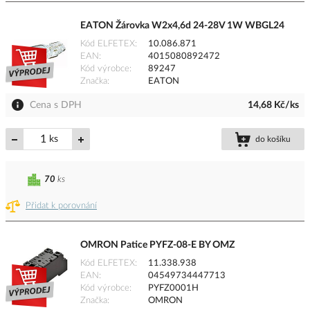
EATON Žárovka W2x4,6d 24-28V 1W WBGL24
Kód ELFETEX
10.086.871
EAN
4015080892472
Kód výrobce
89247
Značka
EATON
Cena s DPH
14,68 Kč/ks
ks
do košíku
70
ks
Přidat k porovnání
OMRON Patice PYFZ-08-E BY OMZ
Kód ELFETEX
11.338.938
EAN
04549734447713
Kód výrobce
PYFZ0001H
Značka
OMRON