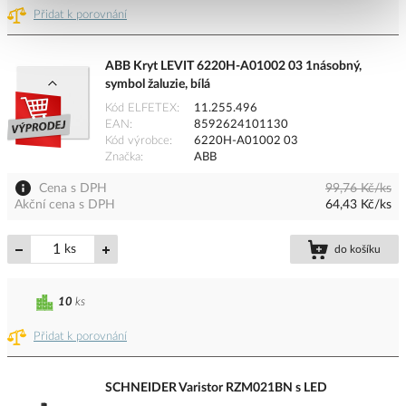
Přidat k porovnání
ABB Kryt LEVIT 6220H-A01002 03 1násobný,
symbol žaluzie, bílá
Kód ELFETEX
11.255.496
EAN
8592624101130
Kód výrobce
6220H-A01002 03
Značka
ABB
Cena s DPH
99,76 Kč/ks
Akční cena s DPH
64,43 Kč/ks
ks
do košíku
10
ks
Přidat k porovnání
SCHNEIDER Varistor RZM021BN s LED