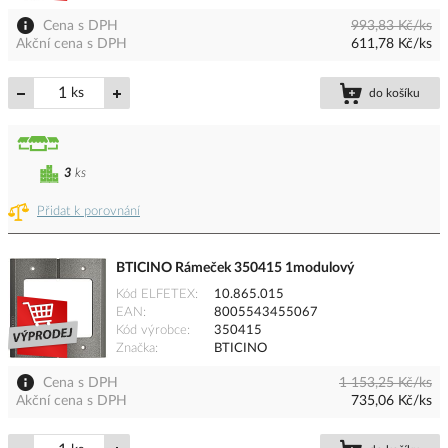
Cena s DPH
993,83 Kč/ks
Akční cena s DPH
611,78 Kč/ks
ks
do košíku
3
ks
Přidat k porovnání
BTICINO Rámeček 350415 1modulový
Kód ELFETEX
10.865.015
EAN
8005543455067
Kód výrobce
350415
Značka
BTICINO
Cena s DPH
1 153,25 Kč/ks
Akční cena s DPH
735,06 Kč/ks