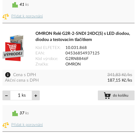
41
ks
Přidat k porovnání
OMRON Relé G2R-2-SNDI 24DC(S) s LED diodou,
diodou a testovacím tlačítkem
Kód ELFETEX
10.031.868
EAN
04536854937125
Kód výrobce
G2RN8846F
Značka
OMRON
Cena s DPH
341,83 Kč/ks
Akční cena s DPH
187,15 Kč/ks
ks
do košíku
37
ks
Přidat k porovnání