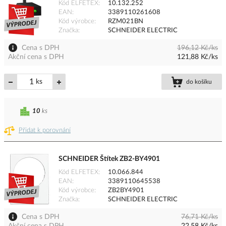
Kód ELFETEX
10.132.252
EAN
3389110261608
Kód výrobce
RZM021BN
Značka
SCHNEIDER ELECTRIC
Cena s DPH
196,12 Kč/ks
Akční cena s DPH
121,88 Kč/ks
ks
do košíku
10
ks
Přidat k porovnání
SCHNEIDER Štítek ZB2-BY4901
Kód ELFETEX
10.066.844
EAN
3389110645538
Kód výrobce
ZB2BY4901
Značka
SCHNEIDER ELECTRIC
Cena s DPH
76,71 Kč/ks