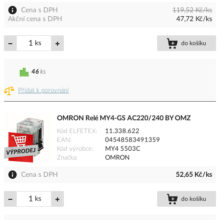
Cena s DPH
119,52 Kč/ks
Akční cena s DPH
47,72 Kč/ks
ks
do košíku
46
ks
Přidat k porovnání
OMRON Relé MY4-GS AC220/240 BY OMZ
Kód ELFETEX
11.338.622
EAN
04548583491359
Kód výrobce
MY4 5503C
Značka
OMRON
Cena s DPH
52,65 Kč/ks
ks
do košíku