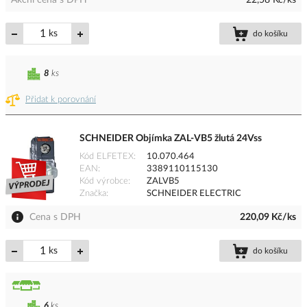
Akční cena s DPH
22,58 Kč/ks
ks
do košíku
8
ks
Přidat k porovnání
SCHNEIDER Objímka ZAL-VB5 žlutá 24Vss
Kód ELFETEX
10.070.464
EAN
3389110115130
Kód výrobce
ZALVB5
Značka
SCHNEIDER ELECTRIC
Cena s DPH
220,09 Kč/ks
ks
do košíku
6
ks