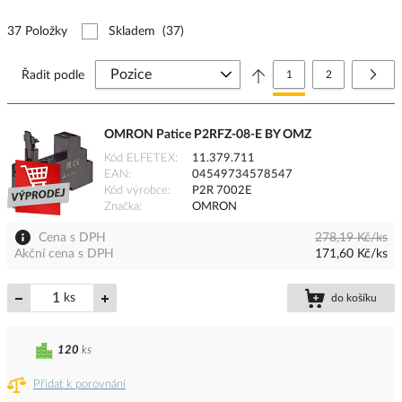
37 Položky
Skladem
(37)
Stránka
Právě si prohlížíte stránk
Stránka
Strá
Další
Řadit podle
1
2
OMRON Patice P2RFZ-08-E BY OMZ
Kód ELFETEX
11.379.711
EAN
04549734578547
Kód výrobce
P2R 7002E
Značka
OMRON
Cena s DPH
278,19 Kč/ks
Akční cena s DPH
171,60 Kč/ks
ks
do košíku
120
ks
Přidat k porovnání