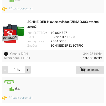
Přidat k porovnání
SCHNEIDER Hlavice ovládací ZB5AD303 otočná
zelená
Kód ELFETEX
10.069.727
EAN
3389110905083
Kód výrobce
ZB5AD303
Značka
SCHNEIDER ELECTRIC
Cena s DPH
344,98 Kč/ks
Akční cena s DPH
187,53 Kč/ks
ks
do košíku
6
ks
Přidat k porovnání