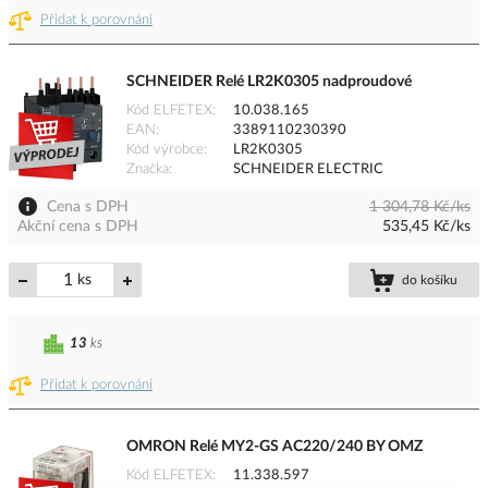
Přidat k porovnání
SCHNEIDER Relé LR2K0305 nadproudové
Kód ELFETEX
10.038.165
EAN
3389110230390
Kód výrobce
LR2K0305
Značka
SCHNEIDER ELECTRIC
Cena s DPH
1 304,78 Kč/ks
Akční cena s DPH
535,45 Kč/ks
ks
do košíku
13
ks
Přidat k porovnání
OMRON Relé MY2-GS AC220/240 BY OMZ
Kód ELFETEX
11.338.597