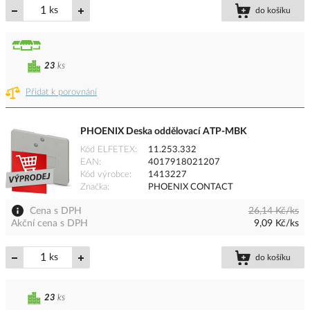
ks
do košíku
23
ks
Přidat k porovnání
PHOENIX Deska oddělovací ATP-MBK
Kód ELFETEX
11.253.332
EAN
4017918021207
Kód výrobce
1413227
Značka
PHOENIX CONTACT
Cena s DPH
26,14 Kč/ks
Akční cena s DPH
9,09 Kč/ks
ks
do košíku
23
ks