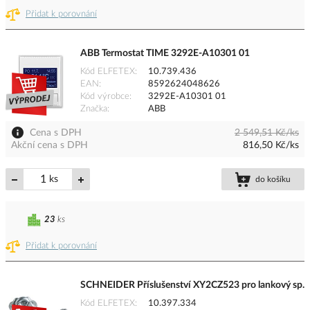
Přidat k porovnání
ABB Termostat TIME 3292E-A10301 01
Kód ELFETEX
10.739.436
EAN
8592624048626
Kód výrobce
3292E-A10301 01
Značka
ABB
Cena s DPH
2 549,51 Kč/ks
Akční cena s DPH
816,50 Kč/ks
ks
do košíku
23
ks
Přidat k porovnání
SCHNEIDER Příslušenství XY2CZ523 pro lankový sp.
Kód ELFETEX
10.397.334