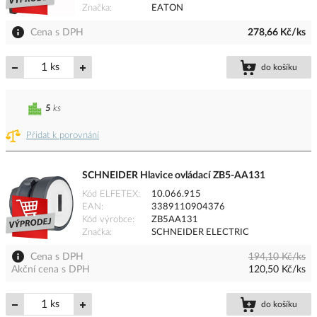
Značka
EATON
Cena s DPH
278,66 Kč/ks
ks
do košíku
5
ks
Přidat k porovnání
SCHNEIDER Hlavice ovládací ZB5-AA131
Kód ELFETEX
10.066.915
EAN
3389110904376
Kód výrobce
ZB5AA131
Značka
SCHNEIDER ELECTRIC
Cena s DPH
194,10 Kč/ks
Akční cena s DPH
120,50 Kč/ks
ks
do košíku