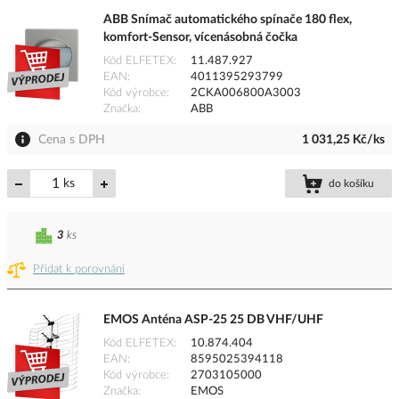
ABB Snímač automatického spínače 180 flex,
komfort-Sensor, vícenásobná čočka
Kód ELFETEX
11.487.927
EAN
4011395293799
Kód výrobce
2CKA006800A3003
Značka
ABB
Cena s DPH
1 031,25 Kč/ks
ks
do košíku
3
ks
Přidat k porovnání
EMOS Anténa ASP-25 25 DB VHF/UHF
Kód ELFETEX
10.874.404
EAN
8595025394118
Kód výrobce
2703105000
Značka
EMOS