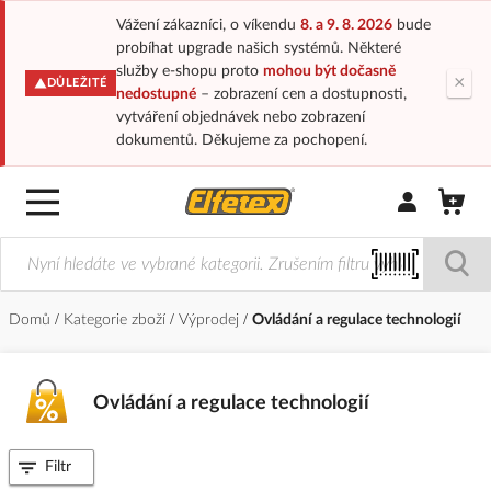
Vážení zákazníci, o víkendu
8. a 9. 8. 2026
bude
probíhat upgrade našich systémů. Některé
služby e-shopu proto
mohou být dočasně
×
DŮLEŽITÉ
nedostupné
– zobrazení cen a dostupnosti,
vytváření objednávek nebo zobrazení
dokumentů. Děkujeme za pochopení.
Přihlásit/Regi
Domů
Kategorie zboží
Výprodej
Ovládání a regulace technologií
Ovládání a regulace technologií
Filtr