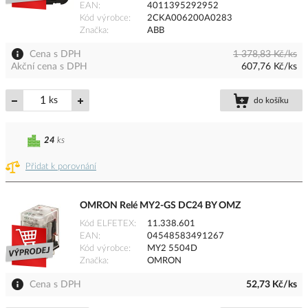
EAN
4011395292952
Kód výrobce
2CKA006200A0283
Značka
ABB
Cena s DPH
1 378,83 Kč/ks
Akční cena s DPH
607,76 Kč/ks
ks
do košíku
24
ks
Přidat k porovnání
OMRON Relé MY2-GS DC24 BY OMZ
Kód ELFETEX
11.338.601
EAN
04548583491267
Kód výrobce
MY2 5504D
Značka
OMRON
Cena s DPH
52,73 Kč/ks