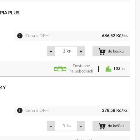
 PIA PLUS
Cena s DPH
686,52 Kč/ks
ks
do košíku
Dostupné
103
ks
na pobočkách
 4Y
Cena s DPH
378,58 Kč/ks
ks
do košíku