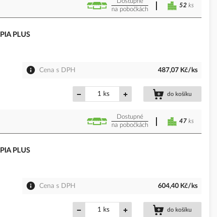
Dostupné
52
ks
na pobočkách
 PIA PLUS
Cena s DPH
487,07 Kč/ks
ks
do košíku
Dostupné
47
ks
na pobočkách
 PIA PLUS
Cena s DPH
604,40 Kč/ks
ks
do košíku