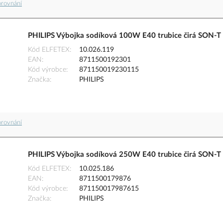
orovnání
PHILIPS Výbojka sodíková 100W E40 trubice čirá SON-T
Kód ELFETEX
10.026.119
EAN
8711500192301
Kód výrobce
871150019230115
Značka
PHILIPS
orovnání
PHILIPS Výbojka sodíková 250W E40 trubice čirá SON-T
Kód ELFETEX
10.025.186
EAN
8711500179876
Kód výrobce
871150017987615
Značka
PHILIPS