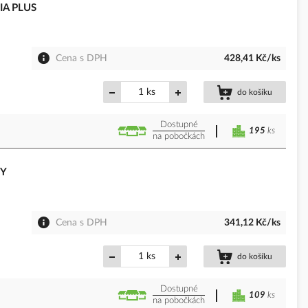
PIA PLUS
Cena s DPH
428,41 Kč/ks
ks
do košíku
Dostupné
195
ks
na pobočkách
4Y
Cena s DPH
341,12 Kč/ks
ks
do košíku
Dostupné
109
ks
na pobočkách