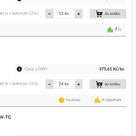
kt je v balení po 12 ks
ks
do košíku
7
ks
Cena s DPH
375,61 Kč/ks
kt je v balení po 24 ks
ks
do košíku
Na dotaz
K objednání
DW-TG