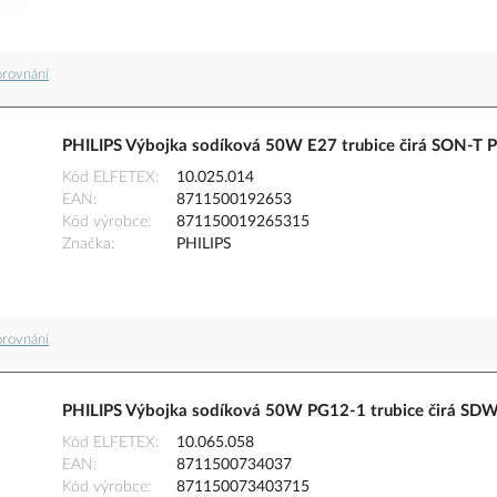
orovnání
PHILIPS Výbojka sodíková 50W E27 trubice čirá SON-T 
Kód ELFETEX
10.025.014
EAN
8711500192653
Kód výrobce
871150019265315
Značka
PHILIPS
orovnání
PHILIPS Výbojka sodíková 50W PG12-1 trubice čirá SD
Kód ELFETEX
10.065.058
EAN
8711500734037
Kód výrobce
871150073403715