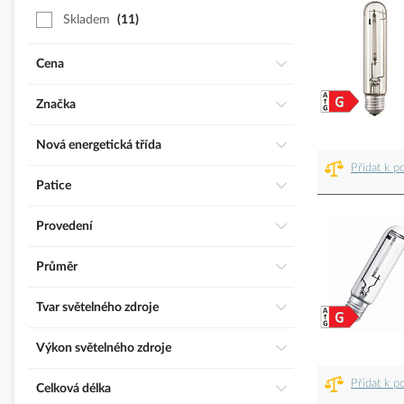
Skladem
11
Cena
Značka
Nová energetická třída
Přidat k p
Patice
Provedení
Průměr
Tvar světelného zdroje
Výkon světelného zdroje
Přidat k p
Celková délka