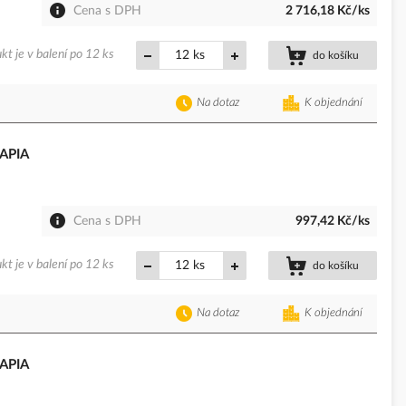
Cena s DPH
2 716,18 Kč/ks
kt je v balení po 12 ks
ks
do košíku
Na dotaz
K objednání
 APIA
Cena s DPH
997,42 Kč/ks
kt je v balení po 12 ks
ks
do košíku
Na dotaz
K objednání
 APIA