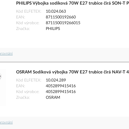
PHILIPS Výbojka sodíková 70W E27 trubice čirá SON-T 
Kód ELFETEX
10.024.063
EAN
8711500192660
Kód výrobce
871150019266015
Značka
PHILIPS
orovnání
OSRAM Sodíková výbojka 70W E27 trubice čirá NAV-T 
Kód ELFETEX
10.024.289
EAN
4052899415416
Kód výrobce
4052899415416
Značka
OSRAM
orovnání