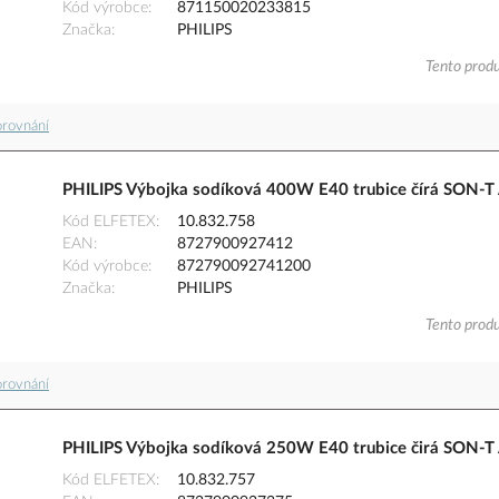
Kód výrobce
871150020233815
Značka
PHILIPS
Tento produ
orovnání
PHILIPS Výbojka sodíková 400W E40 trubice čírá SON-T
Kód ELFETEX
10.832.758
EAN
8727900927412
Kód výrobce
872790092741200
Značka
PHILIPS
Tento produ
orovnání
PHILIPS Výbojka sodíková 250W E40 trubice čirá SON-T
Kód ELFETEX
10.832.757