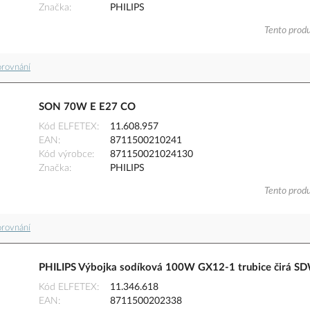
Značka
PHILIPS
Tento produ
orovnání
SON 70W E E27 CO
Kód ELFETEX
11.608.957
EAN
8711500210241
Kód výrobce
871150021024130
Značka
PHILIPS
Tento produ
orovnání
PHILIPS Výbojka sodíková 100W GX12-1 trubice čirá S
Kód ELFETEX
11.346.618
EAN
8711500202338