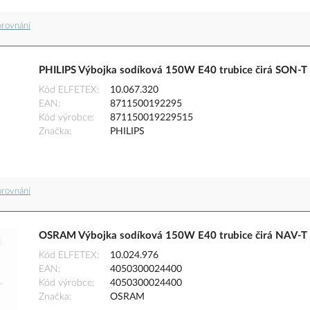
orovnání
PHILIPS Výbojka sodíková 150W E40 trubice čirá SON-T
Kód ELFETEX
10.067.320
EAN
8711500192295
Kód výrobce
871150019229515
Značka
PHILIPS
orovnání
OSRAM Výbojka sodíková 150W E40 trubice čirá NAV-T
Kód ELFETEX
10.024.976
EAN
4050300024400
Kód výrobce
4050300024400
Značka
OSRAM