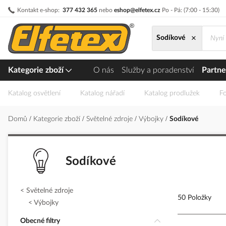
Přejít
Kontakt e-shop:
377 432 365
nebo
eshop@elfetex.cz
Po - Pá: (7:00 - 15:30)
na
obsah
×
Sodíkové
Kategorie zboží
O nás
Služby a poradenství
Partne
Katalog osvětlení
Katalog nářadí
Katalog prodlužek
Fo
Domů
Kategorie zboží
Světelné zdroje
Výbojky
Sodíkové
Sodíkové
Světelné zdroje
50 Položky
Výbojky
Obecné filtry