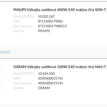
PHILIPS Výbojka sodíková 400W E40 trubice čirá SON-T
Kód ELFETEX
10.025.187
EAN
8711500179883
Kód výrobce
871150017988315
Značka
PHILIPS
orovnání
OSRAM Výbojka sodíková 100W E40 trubice čirá NAV-T
Kód ELFETEX
10.024.500
EAN
4050300015743
Kód výrobce
4050300015743
Značka
OSRAM