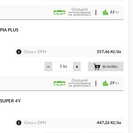
Dostupné
33
ks
na pobočkách
 PIA PLUS
Cena s DPH
557,46 Kč/ks
ks
do košíku
Dostupné
29
ks
na pobočkách
 SUPER 4Y
Cena s DPH
447,26 Kč/ks