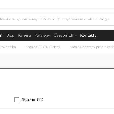
ři
Blog
Kariéra
Katalogy
Časopis Elfík
Kontakty
tovoltaika
Katalog PROTEC.class
Katalog ochrany před blesk
Skladem
(11)