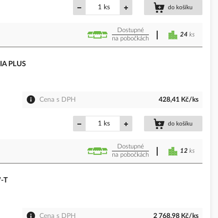
ks
do košíku
Dostupné
24
ks
na pobočkách
PIA PLUS
Cena s DPH
428,41 Kč/ks
ks
do košíku
Dostupné
12
ks
na pobočkách
W-T
Cena s DPH
2 768,98 Kč/ks